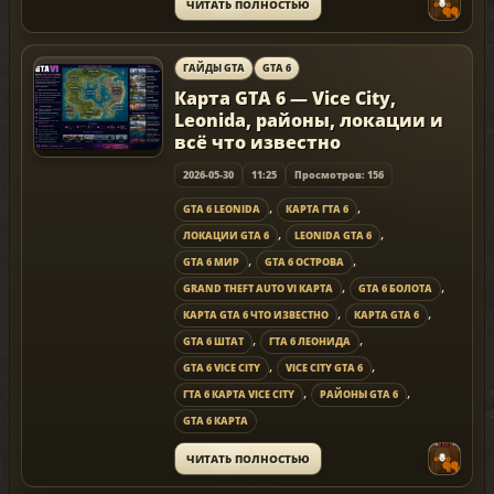
ЧИТАТЬ ПОЛНОСТЬЮ
ГАЙДЫ GTA
GTA 6
Карта GTA 6 — Vice City,
Leonida, районы, локации и
всё что известно
2026-05-30
11:25
Просмотров: 156
,
,
GTA 6 LEONIDA
КАРТА ГТА 6
,
,
ЛОКАЦИИ GTA 6
LEONIDA GTA 6
,
,
GTA 6 МИР
GTA 6 ОСТРОВА
,
,
GRAND THEFT AUTO VI КАРТА
GTA 6 БОЛОТА
,
,
КАРТА GTA 6 ЧТО ИЗВЕСТНО
КАРТА GTA 6
,
,
GTA 6 ШТАТ
ГТА 6 ЛЕОНИДА
,
,
GTA 6 VICE CITY
VICE CITY GTA 6
,
,
ГТА 6 КАРТА VICE CITY
РАЙОНЫ GTA 6
GTA 6 КАРТА
ЧИТАТЬ ПОЛНОСТЬЮ