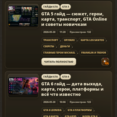
ГАЙДЫ GTA
GTA 5
GTA 5 гайд — сюжет, герои,
карта, транспорт, GTA Online
и советы новичкам
2026-05-30
11:20
Просмотров: 132
,
,
,
ТРАНСПОРТ
ОРУЖИЕ
КАРТА LOS SANTOS
,
,
СЕКРЕТЫ
ДЕНЬГИ
,
ГЛАВНЫЕ ГЕРОИ MICHAEL
FRANKLIN И TREVOR
ЧИТАТЬ ПОЛНОСТЬЮ
ГАЙДЫ GTA
GTA 6
GTA 6 гайд — дата выхода,
карта, герои, платформы и
всё что известно
2026-05-30
10:06
Просмотров: 123
,
,
GTA 6 LEONIDA
GTA 6 ПЛАТФОРМЫ
,
,
,
GTA 6 КАРТА
GTA 6 PS5
JASON GTA 6