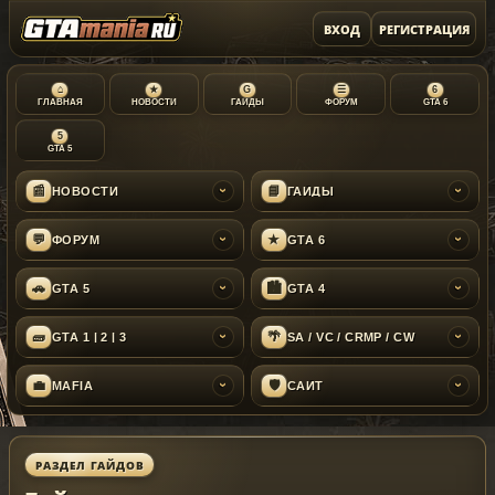
ВХОД
РЕГИСТРАЦИЯ
⌂
★
G
☰
6
ГЛАВНАЯ
НОВОСТИ
ГАЙДЫ
ФОРУМ
GTA 6
5
GTA 5
📰
📘
НОВОСТИ
ГАЙДЫ
›
›
💬
★
ФОРУМ
GTA 6
›
›
🚗
🏙
GTA 5
GTA 4
›
›
🧱
🌴
GTA 1 | 2 | 3
SA / VC / CRMP / CW
›
›
💼
🛡
MAFIA
САЙТ
›
›
РАЗДЕЛ ГАЙДОВ