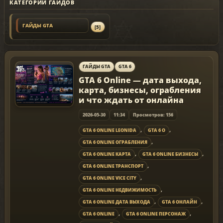
КАТЕГОРИИ ГАЙДОВ
ГАЙДЫ GTA
[5]
ГАЙДЫ GTA
GTA 6
GTA 6 Online — дата выхода,
карта, бизнесы, ограбления
и что ждать от онлайна
2026-05-30
11:34
Просмотров: 156
,
,
GTA 6 ONLINE LEONIDA
GTA 6 O
,
GTA 6 ONLINE ОГРАБЛЕНИЯ
,
,
GTA 6 ONLINE КАРТА
GTA 6 ONLINE БИЗНЕСЫ
,
GTA 6 ONLINE ТРАНСПОРТ
,
GTA 6 ONLINE VICE CITY
,
GTA 6 ONLINE НЕДВИЖИМОСТЬ
,
,
GTA 6 ONLINE ДАТА ВЫХОДА
GTA 6 ОНЛАЙН
,
,
GTA 6 ONLINE
GTA 6 ONLINE ПЕРСОНАЖ