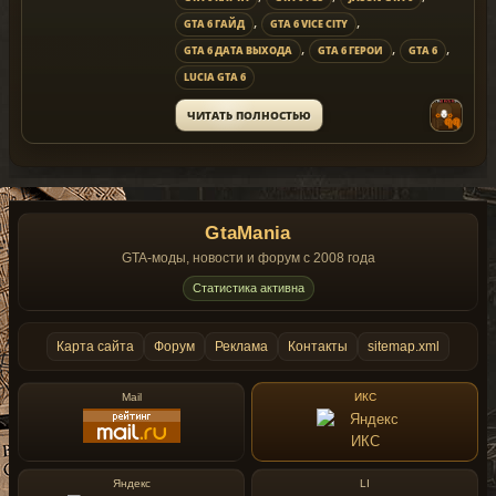
,
,
GTA 6 ГАЙД
GTA 6 VICE CITY
,
,
,
GTA 6 ДАТА ВЫХОДА
GTA 6 ГЕРОИ
GTA 6
LUCIA GTA 6
ЧИТАТЬ ПОЛНОСТЬЮ
GtaMania
GTA-моды, новости и форум с 2008 года
Статистика активна
Карта сайта
Форум
Реклама
Контакты
sitemap.xml
Mail
ИКС
Яндекс
LI