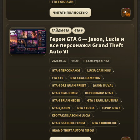
ГТА 6 ОНЛАЙН
ЧИТАТЬ ПОЛНОСТЬЮ
ГАЙДЫ GTA
GTA 6
Герои GTA 6 — Jason, Lucia и
все персонажи Grand Theft
Auto VI
2026-05-30
11:29
Просмотров: 142
,
,
GTA 6 ПЕРСОНАЖИ
LUCIA CAMINOS
,
,
ГТА 6 ГЕ
GTA 6 CAL HAMPTON
,
,
GTA 6 DRE QUAN PRIEST
JASON DUVAL
,
,
GTA 6 REAL DIMEZ
ПЕРСОНАЖИ GTA 6
,
,
GTA 6 BRIAN HEDER
GTA 6 RAUL BAUTISTA
,
,
,
GTA 6 JASON
GTA 6 LUCIA
ГЕРОИ GTA 6
,
КТО ТАКИЕ JASON И LUCIA
,
,
GTA 6 ГЛАВНЫЕ ГЕРОИ
GTA 6 BOOBIE IKE
GRAND THEFT AUTO VI ГЕРОИ