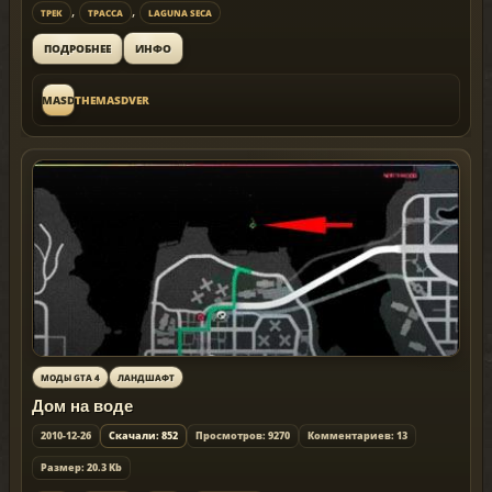
,
,
ТРЕК
ТРАССА
LAGUNA SECA
ИНФО
ПОДРОБНЕЕ
THEMASDVER
THEMASDVER
МОДЫ GTA 4
ЛАНДШАФТ
Дом на воде
2010-12-26
Скачали: 852
Просмотров: 9270
Комментариев: 13
Размер: 20.3 Kb