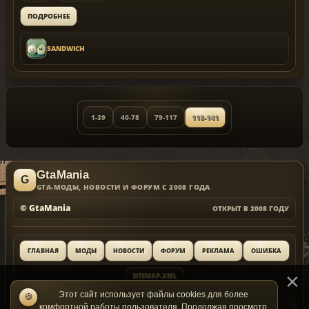
ПОДРОБНЕЕ
SANDWICH
1-39
40-78
79-117
118-141
GtaMania
GTA-МОДЫ, НОВОСТИ И ФОРУМ С 2008 ГОДА
© GtaMania
ОТКРЫТ В 2008 ГОДУ
ГЛАВНАЯ
МОДЫ
НОВОСТИ
ФОРУМ
РЕКЛАМА
ОШИБКА
SITEMAP.XML
Этот сайт использует файлы cookies для более
🍪
комфортной работы пользователя. Продолжая просмотр