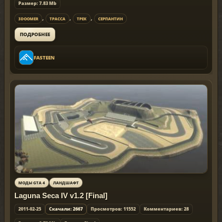
Размер: 7.83 Mb
,
,
,
3DOOMER
ТРАССА
ТРЕК
СЕРПАНТИН
ПОДРОБНЕЕ
FASTEEN
МОДЫ GTA 4
ЛАНДШАФТ
Laguna Seca IV v1.2 [Final]
2011-02-25
Скачали: 2667
Просмотров: 11552
Комментариев: 28