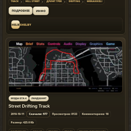
,
,
,
,
TRACK
HILL STREET
ДРИФТ ТРЕК
DRIFTING
MRNAIKKELI
ИНФО
ПОДРОБНЕЕ
SHELBY
SHELBY
МОДЫ GTA 4
ЛАНДШАФТ
Street Drifting Track
2010-10-11
Скачали: 977
Просмотров: 8133
Комментариев: 18
Размер: 425.0 Kb
,
,
,
,
,