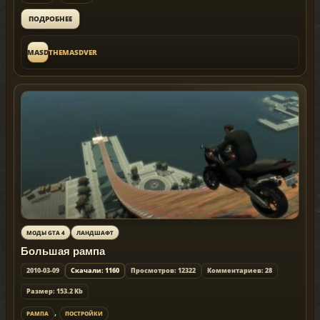
ПОДРОБНЕЕ
THEMASDVER
THEMASDVER
МОДЫ GTA 4
ЛАНДШАФТ
Большая рампа
2010-03-09
Скачали: 1160
Просмотров: 12322
Комментариев: 28
Размер: 153.2 Kb
,
РАМПА
ПОСТРОЙКИ