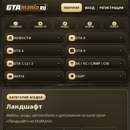
ВХОД
РЕГИСТРАЦИЯ
ОБЫЧНАЯ
⌂
★
⬇
☰
⌕
ГЛАВНАЯ
НОВОСТИ
МОДЫ
ФОРУМ
ПОИСК
📰
★
НОВОСТИ
GTA 6
›
›
🚗
🏙
GTA 5
GTA 4
›
›
🧱
🌴
GTA 1 | 2 | 3
SA / VC / CRMP / CW
›
›
💼
🛡
MAFIA
САЙТ
›
›
КАТЕГОРИЯ МОДОВ
Ландшафт
Файлы, моды, автомобили и дополнения из категории
«Ландшафт» на GtaMania.