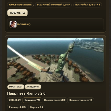
,
,
WORLD TRADE CENTER
ВСЕМИРНЫЙ ТОРГОВЫЙ ЦЕНТР
ПОСТРОЙКИ ДЛЯ GTA 4
ПОДРОБНЕЕ
MORGANQ
МОДЫ GTA 4
ЛАНДШАФТ
Happiness Ramp v.2.0
2010-08-29
Скачали: 726
Просмотров: 6130
Комментариев: 18
Размер: 4.4 Kb
Версия: 2.0