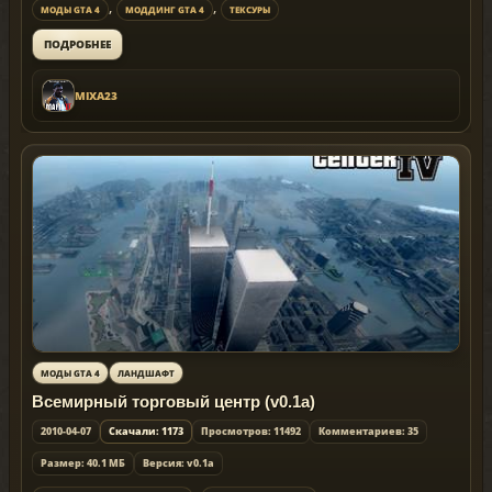
,
,
МОДЫ GTA 4
МОДДИНГ GTA 4
ТЕКСУРЫ
ПОДРОБНЕЕ
MIXA23
МОДЫ GTA 4
ЛАНДШАФТ
Всемирный торговый центр (v0.1a)
2010-04-07
Скачали: 1173
Просмотров: 11492
Комментариев: 35
Размер: 40.1 МБ
Версия: v0.1a