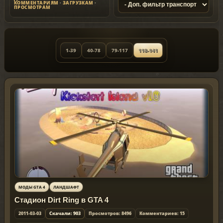
КОММЕНТАРИЯМ
·
ЗАГРУЗКАМ
·
ПРОСМОТРАМ
1-39
40-78
79-117
118-141
МОДЫ GTA 4
ЛАНДШАФТ
Стадион Dirt Ring в GTA 4
2011-03-03
Скачали: 903
Просмотров: 8496
Комментариев: 15