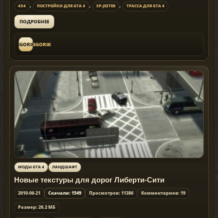
,
,
,
4X4
ПОСТРОЙКИ ДЛЯ GTA 4
SP-JESTER
ТРАССА ДЛЯ GTA 4
ПОДРОБНЕЕ
EGORIK
EGORIK
МОДЫ GTA 4
ЛАНДШАФТ
Новые текстуры для дорог Либерти-Сити
2010-06-21
Скачали: 1549
Просмотров: 11386
Комментариев: 19
Размер: 26.2 МБ