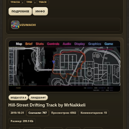
,
,
ТРАССА
ТРЕК
TRACK
ИНФО
ПОДРОБНЕЕ
UZUMACHI
МОДЫ GTA 4
ЛАНДШАФТ
Hill-Street Drifting Track by MrNaikkeli
2010-10-31
Скачали: 767
Просмотров: 6502
Комментариев: 15
Размер: 399.9 Kb