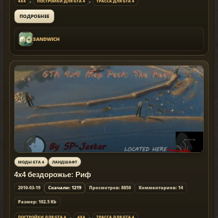
4X4
ПОСТРОЙКИ ДЛЯ GTA 4
ТРАССА ДЛЯ GTA 4
ПОДРОБНЕЕ
SANDWICH
МОДЫ GTA 4
ЛАНДШАФТ
4x4 бездорожье: Риф
2010-03-19
Скачали: 1219
Просмотров: 8850
Комментариев: 14
Размер: 102.5 Kb
,
,
ПОСТРОЙКИ ДЛЯ GTA 4
4X4
ТРАССА ДЛЯ GTA 4