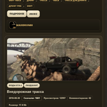
DRIFT TRACK
ДРИФТ
ТРАССА
TRACK
ТРАССА ДЛЯ ДРИФТА
,
ДРИФТ ТРЕК
DRIFT
ИНФО
ПОДРОБНЕЕ
MAXIDRON88
МОДЫ GTA 4
ЛАНДШАФТ
Внедорожная трасса
2010-08-30
Скачали: 1661
Просмотров: 12597
Комментариев: 42
Размер: 17.8 Kb