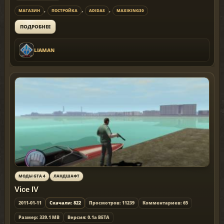
,
,
,
МАГАЗИН
ПОСТРОЙКА
ADIDAS
MAXIKING30
ПОДРОБНЕЕ
LIAMAN
МОДЫ GTA 4
ЛАНДШАФТ
Vice IV
2011-01-11
Скачали: 822
Просмотров: 11239
Комментариев: 65
Размер: 339.1 MB
Версия: 0.1a BETA