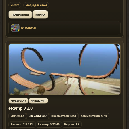
,
VICE IV
МОДЫ ДЛЯ GTA 4
ИНФО
ПОДРОБНЕЕ
UZUMACHI
МОДЫ GTA 4
ЛАНДШАФТ
eRamp v.2.0
2011-01-02
Скачали: 847
Просмотров: 5154
Комментариев: 10
Размер: 610.9 Kb
Размер: 3.70МБ
Версия: 2.0