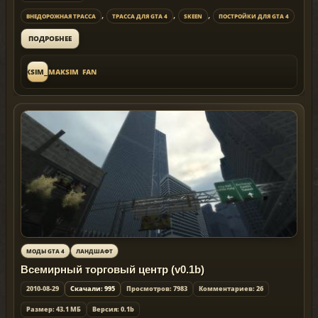
,
,
,
ВНЕДОРОЖНАЯ ТРАССА
ТРАССА ДЛЯ GTA 4
SKEEN
ПОСТРОЙКИ ДЛЯ GTA 4
ПОДРОБНЕЕ
MAKSIM_FAN
MAKSIM_FAN
МОДЫ GTA 4
ЛАНДШАФТ
Всемирный торговый центр (v0.1b)
2010-08-29
Скачали: 995
Просмотров: 7983
Комментариев: 26
Размер: 43.1 МБ
Версия: 0.1b