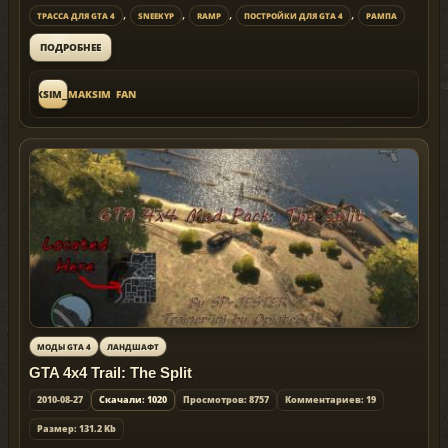
,
,
,
,
ТРАССА ДЛЯ GTA 4
SNEEKYP
RAMP
ПОСТРОЙКИ ДЛЯ GTA 4
РАМПА
ПОДРОБНЕЕ
MAKSIM_FAN
MAKSIM_FAN
МОДЫ GTA 4
ЛАНДШАФТ
GTA 4x4 Trail: The Split
2010-08-27
Скачали: 1020
Просмотров: 8757
Комментариев: 19
Размер: 131.2 Kb