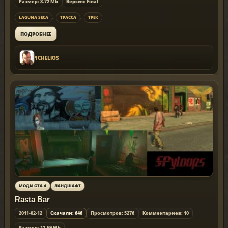
Размер: 8.72 Mb
Версия: Final
,
,
LAGUNA SECA
ТРАССА
ТРЕК
ПОДРОБНЕЕ
1CHELIOS
МОДЫ GTA 4
ЛАНДШАФТ
Rasta Bar
2011-02-12
Скачали: 646
Просмотров: 5276
Комментариев: 10
Размер: 11.69 Mb