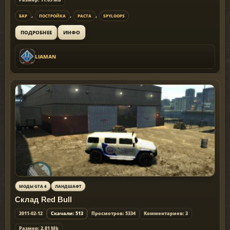
,
,
,
БАР
ПОСТРОЙКА
РАСТА
SPYLOOPS
ИНФО
ПОДРОБНЕЕ
LIAMAN
МОДЫ GTA 4
ЛАНДШАФТ
Склад Red Bull
2011-02-12
Скачали: 513
Просмотров: 5334
Комментариев: 3
Размер: 2.81 Mb