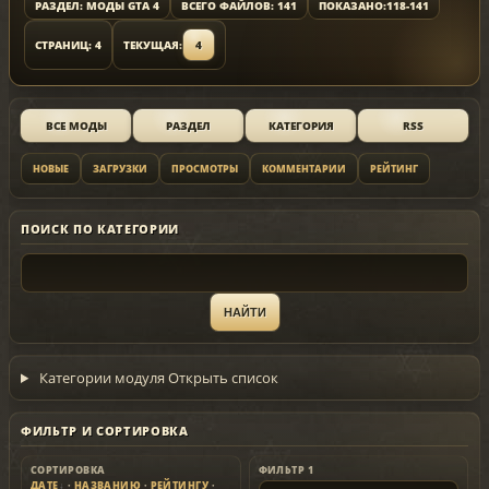
РАЗДЕЛ: МОДЫ GTA 4
ВСЕГО ФАЙЛОВ: 141
ПОКАЗАНО:
118-141
СТРАНИЦ: 4
ТЕКУЩАЯ:
4
ВСЕ МОДЫ
РАЗДЕЛ
КАТЕГОРИЯ
RSS
НОВЫЕ
ЗАГРУЗКИ
ПРОСМОТРЫ
КОММЕНТАРИИ
РЕЙТИНГ
ПОИСК ПО КАТЕГОРИИ
Категории модуля
Открыть список
ФИЛЬТР И СОРТИРОВКА
СОРТИРОВКА
ФИЛЬТР 1
ДАТЕ
·
НАЗВАНИЮ
·
РЕЙТИНГУ
·