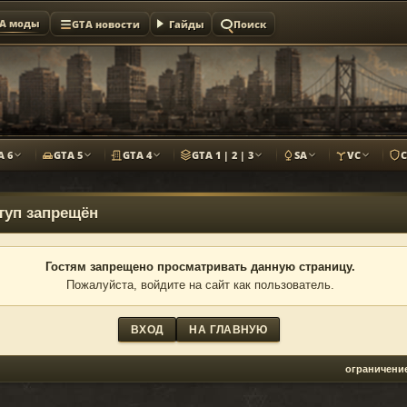
A моды
GTA новости
Гайды
Поиск
A 6
GTA 5
GTA 4
GTA 1 | 2 | 3
SA
VC
туп запрещён
Гостям запрещено просматривать данную страницу.
Пожалуйста, войдите на сайт как пользователь.
ВХОД
НА ГЛАВНУЮ
ограничени