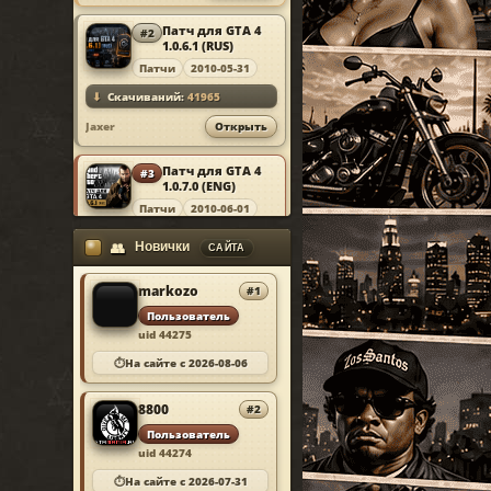
▦
Traffic Load
Патч для GTA 4
#2
MOD
◉
1.0.6.1 (RUS)
Ultimate Camera Control
Патчи
2010-05-31
⬇
Скачиваний:
41965
Jaxer
Открыть
Патч для GTA 4
#3
MOD
1.0.7.0 (ENG)
Патчи
2010-06-01
⬇
Скачиваний:
41925
Новички
👥
САЙТА
Jaxer
Открыть
markozo
#1
Simple Native
#4
Пользователь
MOD
Trainer v6.5
uid 44275
Скрипты
2013-03-09
⏱
На сайте с 2026-08-06
⬇
Скачиваний:
41788
Alex9581
Открыть
8800
#2
Пользователь
Chikamru Real
uid 44274
#5
MOD
Traffic v1.0
⏱
На сайте с 2026-07-31
Скрипты
2012-06-10