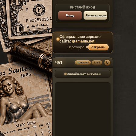
БЫСТРЫЙ ВХОД
Вход
Регистрация
Официальное зеркало
сайта:
gtamania.net
Переходов:
0
открыть
↻
ЧАТ
LIVE
ONLINE
Онлайн-чат активен