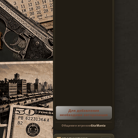
Для добавления
необходима авторизация
Общение игроков
GtaMania