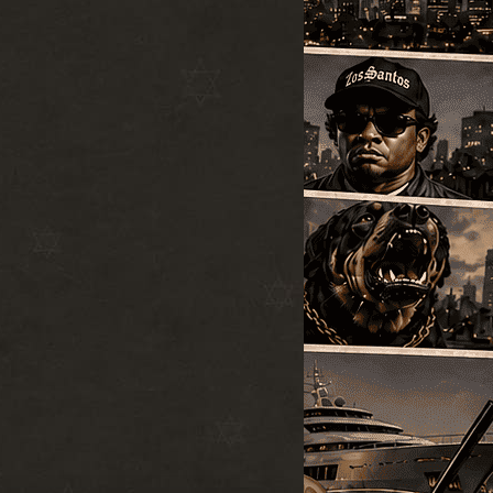
ZModeler 2.2.5.
#12
MOD
build 990
Программы
2011-05-27
⬇
Скачиваний:
25369
ActiveX
Открыть
SparkIV 0.6.8
#13
MOD
[1.0.7.0 + EFLC
1.1.2.0]
Программы
2010-06-07
⬇
Скачиваний:
23528
SandWicH
Открыть
Оригинальный
#14
MOD
vehicles.img
Прочие
2009-12-30
⬇
Скачиваний:
23137
Temsnik
Открыть
Патч для GTA 4