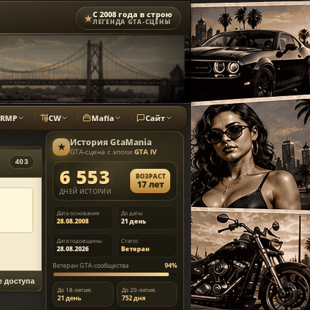
С 2008 года в строю
★
ЛЕГЕНДА GTA-СЦЕНЫ
CRMP
CW
Mafia
Сайт
История
GtaMania
★
GTA-сцена с эпохи
GTA IV
403
6 553
ВОЗРАСТ
17 лет
ДНЕЙ ИСТОРИИ
Дата основания
До даты
28.08.2008
21 день
Дата годовщины
Статус
28.08.2026
Ветеран
Ветеран GTA-сообщества
94%
е доступа
До 18-летия:
До 20-летия:
21 день
752 дня