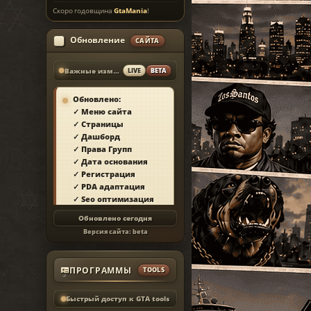
Скоро годовщина
GtaMania
!
Обновление
САЙТА
Важные изменения
LIVE
BETA
Обновлено:
✓ Меню сайта
✓ Страницы
✓ Дашборд
✓ Права Групп
✓ Дата основания
✓ Регистрация
✓ PDA адаптация
✓ Seo оптимизация
✓ Защита сайта
Обновлено сегодня
✓ Загрузка страниц
Версия сайта:
beta
✓ Моды
✓ Главная
✓ Репутация
ПРОГРАММЫ
TOOLS
♠
✓ Золотой коммент
✓ Футер
Быстрый доступ к GTA tools
✓ Форум