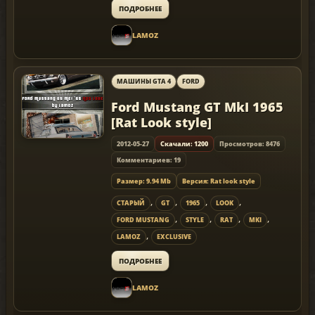
ПОДРОБНЕЕ
LAMOZ
МАШИНЫ GTA 4
FORD
Ford Mustang GT MkI 1965
[Rat Look style]
2012-05-27
Скачали: 1200
Просмотров: 8476
Комментариев: 19
Размер: 9.94 Mb
Версия: Rat look style
,
,
,
,
СТАРЫЙ
GT
1965
LOOK
,
,
,
,
FORD MUSTANG
STYLE
RAT
MKI
,
LAMOZ
EXCLUSIVE
ПОДРОБНЕЕ
LAMOZ