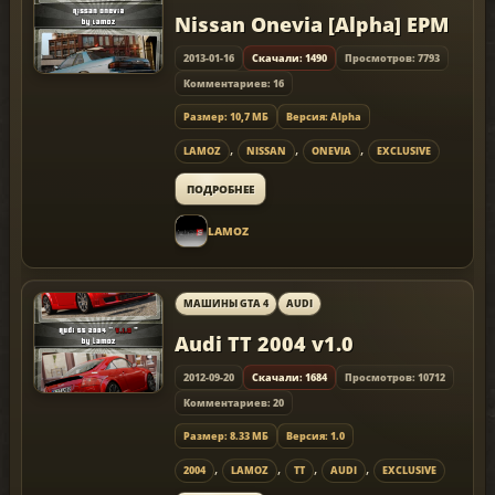
Nissan Onevia [Alpha] EPM
2013-01-16
Скачали: 1490
Просмотров: 7793
Комментариев: 16
Размер: 10,7 МБ
Версия: Alpha
,
,
,
LAMOZ
NISSAN
ONEVIA
EXCLUSIVE
ПОДРОБНЕЕ
LAMOZ
МАШИНЫ GTA 4
AUDI
Audi TT 2004 v1.0
2012-09-20
Скачали: 1684
Просмотров: 10712
Комментариев: 20
Размер: 8.33 МБ
Версия: 1.0
,
,
,
,
2004
LAMOZ
TT
AUDI
EXCLUSIVE