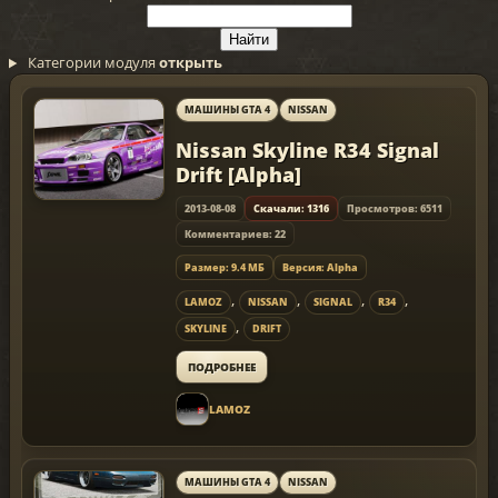
Категории модуля
открыть
МАШИНЫ GTA 4
NISSAN
Nissan Skyline R34 Signal
Drift [Alpha]
2013-08-08
Скачали: 1316
Просмотров: 6511
Комментариев: 22
Размер: 9.4 МБ
Версия: Alpha
,
,
,
,
LAMOZ
NISSAN
SIGNAL
R34
,
SKYLINE
DRIFT
ПОДРОБНЕЕ
LAMOZ
МАШИНЫ GTA 4
NISSAN