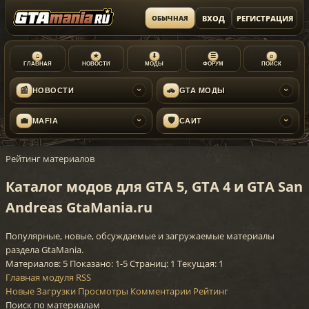
ВХОД
РЕГИСТРАЦИЯ
ОБЫЧНАЯ
⌂
★
⬇
☰
⌕
ГЛАВНАЯ
НОВОСТИ
МОДЫ
ФОРУМ
ПОИСК
📰
🚗
НОВОСТИ
GTA МОДЫ
›
›
💼
🛡
MAFIA
САЙТ
›
›
Рейтинг материалов
Каталог модов для GTA 5, GTA 4 и GTA San
Andreas GtaMania.ru
Популярные, новые, обсуждаемые и загружаемые материалы
раздела GtaMania.
Материалов: 5
Показано: 1-5
Страниц: 1
Текущая: 1
Главная модуля
RSS
Новые
Загрузки
Просмотры
Комментарии
Рейтинг
Поиск по материалам