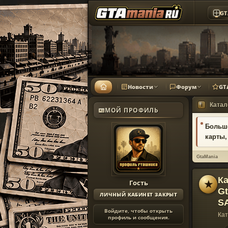
GT
Новости
Форум
GT
Катал
i
МОЙ ПРОФИЛЬ
Большо
карты,
GtaMania
Ка
Гость
★
Gt
ЛИЧНЫЙ КАБИНЕТ ЗАКРЫТ
SA
Войдите, чтобы открыть
Кат
профиль и сообщения.