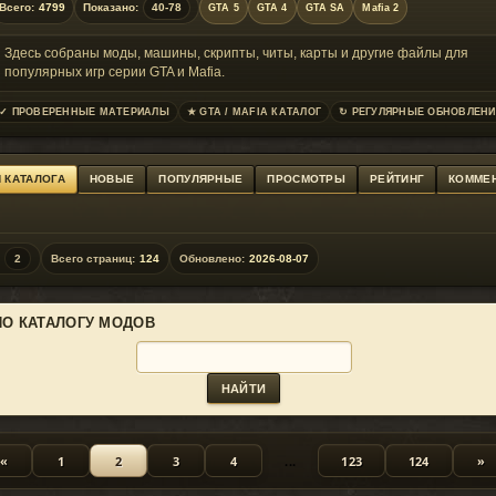
Всего:
4799
Показано:
40-78
GTA 5
GTA 4
GTA SA
Mafia 2
Здесь собраны моды, машины, скрипты, читы, карты и другие файлы для
популярных игр серии GTA и Mafia.
✓ ПРОВЕРЕННЫЕ МАТЕРИАЛЫ
★ GTA / MAFIA КАТАЛОГ
↻ РЕГУЛЯРНЫЕ ОБНОВЛЕНИ
 КАТАЛОГА
НОВЫЕ
ПОПУЛЯРНЫЕ
ПРОСМОТРЫ
РЕЙТИНГ
КОММЕ
2
Всего страниц:
124
Обновлено:
2026-08-07
ПО КАТАЛОГУ МОДОВ
«
1
2
3
4
...
123
124
»