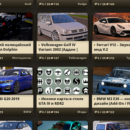
Audi
Dodge
1
0
26
116
0
28
140
ий полицейский
Volkswagen Golf IV
Ferrari V12 – Зву
л Dolphin
Variant 2002 [Аддон |
мод V.2
Тюнинг]
Мотоциклы
Volkswagen
Т
31
0
28
137
0
35
210
i G20 2019
Иконки карты в стиле
BMW M3 E30 — ко
GTA IV и RDR2
дизайн [Add-On / F
BMW
Моды
15
0
38
194
0
32
132