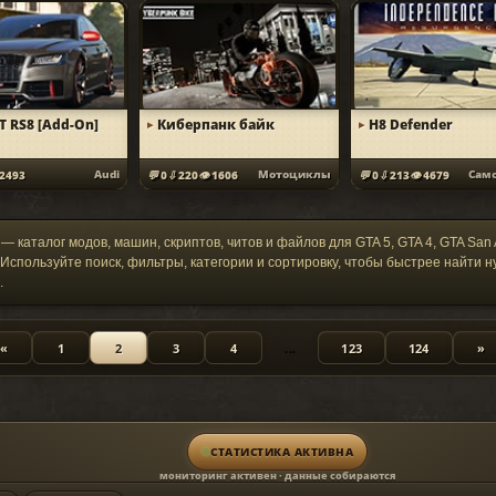
T RS8 [Add-On]
Киберпанк байк
H8 Defender
Audi
Мотоциклы
2493
0
220
1606
0
213
4679
— каталог модов, машин, скриптов, читов и файлов для GTA 5, GTA 4, GTA San
. Используйте поиск, фильтры, категории и сортировку, чтобы быстрее найти 
.
«
1
2
3
4
...
123
124
»
СТАТИСТИКА АКТИВНА
мониторинг активен · данные собираются