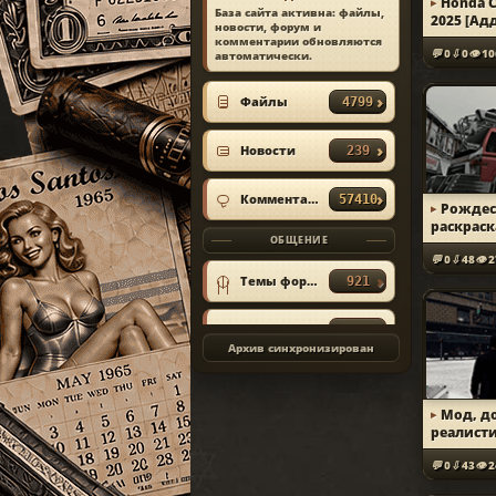
Honda C
База сайта активна: файлы,
2025 [Ад
новости, форум и
ИЗ МАТЕРИАЛА
комментарии обновляются
1990 Rolls-Royce
0
0
10
автоматически.
Silver Spirit v1.0
тачка
кувыркучая
Файлы
4799
rutskoi
Viktor Rutskoi
2021-04-12
Новости
239
КОММЕНТАРИЙ
#6
Комментарии
57410
Рождес
раскраск
ОБЩЕНИЕ
Mule 6x6
ИЗ МАТЕРИАЛА
0
48
2
Рельефные
текстуры для
Темы форума
921
персонажей
только у девушек
или у всех?
Сообщения
28069
Semen8347
Semen
Архив синхронизирован
2020-08-16
Объявления
5
КОММЕНТАРИЙ
#7
Мод, 
реалист
0
43
2
ИЗ МАТЕРИАЛА
GTA IV: San