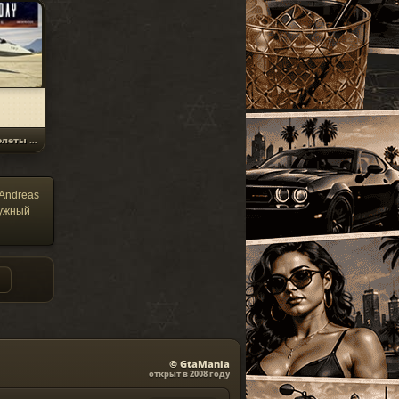
SparkIV 0.6.8
#13
MOD
[1.0.7.0 + EFLC
1.1.2.0]
Программы
2010-06-07
⬇
Скачиваний:
23528
SandWicH
Открыть
Самолеты и верт...
Оригинальный
#14
MOD
vehicles.img
Прочие
2009-12-30
 Andreas
⬇
Скачиваний:
23137
нужный
Temsnik
Открыть
Патч для GTA 4
#15
MOD
1.0.6.0 (RUS)
Патчи
2010-04-20
⬇
Скачиваний:
22911
BURTON
Открыть
© GtaMania
открыт в 2008 году
Патч 1.0.3.1 для
#16
MOD
GTA 4 / GTA IV