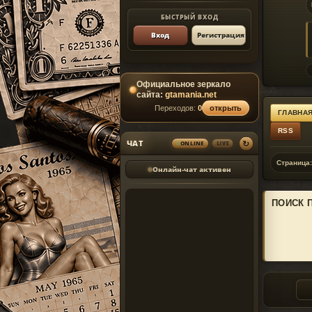
БЫСТРЫЙ ВХОД
Вход
Регистрация
Официальное зеркало
сайта:
gtamania.net
Переходов:
0
открыть
ГЛАВНАЯ
RSS
↻
ЧАТ
LIVE
ONLINE
Страница:
Онлайн-чат активен
ПОИСК 