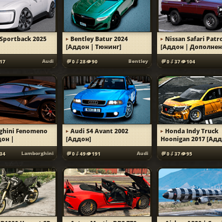
 Sportback 2025
Bentley Batur 2024
Nissan Safari Patr
[Аддон | Тюнинг]
[Аддон | Дополнен
Audi
Bentley
17
0
28
90
0
37
104
ghini Fenomeno
Audi S4 Avant 2002
Honda Indy Truck
дон |
[Аддон]
Hoonigan 2017 [Адд
ический
Lamborghini
Audi
34
0
49
191
0
37
95