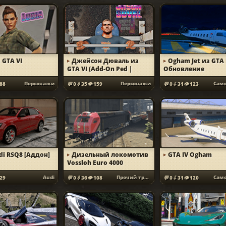
з GTA VI
Джейсон Дюваль из
Ogham Jet из GTA 
GTA VI (Add-On Ped |
Обновление
Финальная версия)
Персонажи
Персонажи
88
0
35
159
0
31
123
di RSQ8 [Аддон]
Дизельный локомотив
GTA IV Ogham
Vossloh Euro 4000
Audi
Прочий транспор...
29
0
36
108
0
31
120