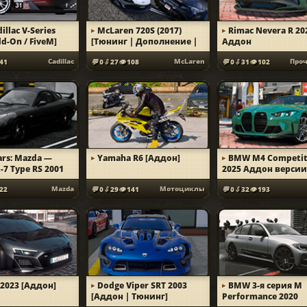
illac V-Series
McLaren 720S (2017)
Rimac Nevera R 20
d-On / FiveM]
[Тюнинг | Дополнение |
Аддон
Анимированный
Cadillac
McLaren
41
0
27
108
0
31
102
спойлер]
ars: Mazda —
Yamaha R6 [Аддон]
BMW M4 Competit
-7 Type RS 2001
2025 Аддон верси
| RHD | Тюнинг]
Legacy Enhanced
Mazda
Мотоциклы
22
0
29
141
0
32
193
 2023 [Аддон]
Dodge Viper SRT 2003
BMW 3-я серия M
[Аддон | Тюнинг]
Performance 2020