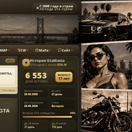
С 2008 года в строю
★
ЛЕГЕНДА GTA-СЦЕНЫ
CRMP
CW
Mafia
Сайт
История
GtaMania
INFO
★
GTA-сцена с эпохи
GTA IV
6 553
рипты,
ВОЗРАСТ
17 лет
ДНЕЙ ИСТОРИИ
Дата основания
До даты
СТРАНИЦЫ
28.08.2008
21 день
Дата годовщины
Статус
28.08.2026
Ветеран
 GTA
Ветеран GTA-сообщества
94%
До 18-летия:
До 20-летия:
21 день
752 дня