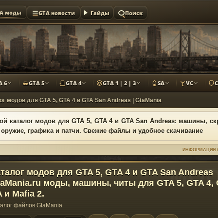
A моды
GTA новости
Гайды
Поиск
A 6
GTA 5
GTA 4
GTA 1 | 2 | 3
SA
VC
ог модов для GTA 5, GTA 4 и GTA San Andreas | GtaMania
й каталог модов для GTA 5, GTA 4 и GTA San Andreas: машины, ск
 оружие, графика и патчи. Свежие файлы и удобное скачивание
ИНФОРМАЦИЯ 
талог модов для GTA 5, GTA 4 и GTA San Andreas
aMania.ru моды, машины, читы для GTA 5, GTA 4,
 и Mafia 2.
алог файлов GtaMania