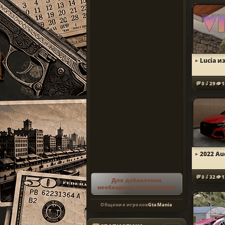
Lucia и
0
29
1
2022 Au
0
32
1
Для добавления
необходима авторизация
Общение игроков
GtaMania