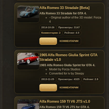
game.
Replaces: any car
Alfa Romeo 33 Stradale [Beta]
Alfa Romeo 33 Stradale for GTA 4.
- Original author of the 3D model: Forza
4
- Converted & Edited by Mr. Poher
2014-10-26
Просмотры: 3147
Features of model:
Комментарии: 2
Рейтинг: 4.0
- Quality highly detailed model;
- Support
Paintjob
;
ОТКРЫТЬ
КОММЕНТАРИИ
- Body [CLR:1] interior [CLR:2] wheel
[CLR:4].
Replaces: any car
1965 Alfa Romeo Giulia Sprint GTA
Stradale v1.0
1965 Alfa Romeo Giulia Sprint for GTA 4.
Model by Forza Studios
Converted for iv by Sleepy
Additional help by Chargedl
2013-11-25
Просмотры: 4325
Рейтинг: 2.8
Data lines by TonyBee2013
Replaces: any car
ОТКРЫТЬ
КОММЕНТАРИИ
Alfa Romeo 159 TI V6 JTS v1.0
Alfa Romeo 159 TI V6 JTS for GTA 4.