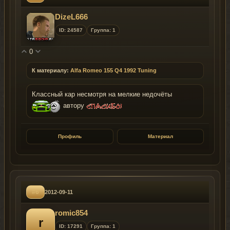
DizeL666
ID: 24587
Группа: 1
0
К материалу:
Alfa Romeo 155 Q4 1992 Tuning
Классный кар несмотря на мелкие недочёты
автору
Профиль
Материал
#6
2012-09-11
romic854
r
ID: 17291
Группа: 1