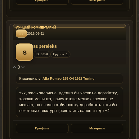
#3
2012-09-11
superaleks
s
ID: 6656
Группа: 1
3
К материалу:
Alfa Romeo 155 Q4 1992 Tuning
эхх, жаль залочена. уделил бы часок на доработку,
хороша машинка, присутствие мелких косяков не
мешает, но сполер отбил охоту доработать хотя бы
некоторые текстуры (осветлить салон и.т.д.) +4
Профиль
Материал