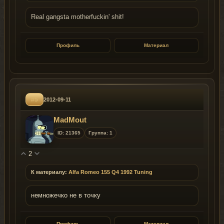
Real gangsta motherfuckin' shit!
Профиль
Материал
#5
2012-09-11
MadMout
ID: 21365
Группа: 1
2
К материалу:
Alfa Romeo 155 Q4 1992 Tuning
немножечко не в точку
Профиль
Материал