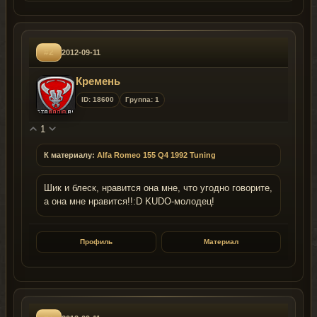
#2
2012-09-11
Кремень
ID: 18600
Группа: 1
1
К материалу:
Alfa Romeo 155 Q4 1992 Tuning
Шик и блеск, нравится она мне, что угодно говорите,
а она мне нравится!!:D KUDO-молодец!
Профиль
Материал