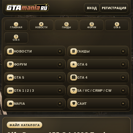
ВХОД
РЕГИСТРАЦИЯ
⌂
★
G
☰
6
ГЛАВНАЯ
НОВОСТИ
ГАЙДЫ
ФОРУМ
GTA 6
5
GTA 5
📰
📘
НОВОСТИ
ГАЙДЫ
›
›
💬
★
ФОРУМ
GTA 6
›
›
🚗
🏙
GTA 5
GTA 4
›
›
🧱
🌴
GTA 1 | 2 | 3
SA / VC / CRMP / CW
›
›
💼
🛡
MAFIA
САЙТ
›
›
ФАЙЛ КАТАЛОГА