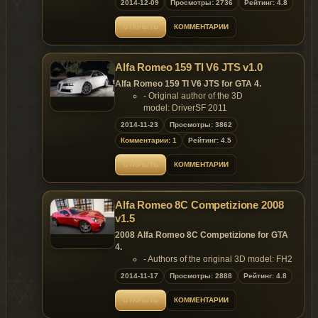
2014-12-09
Просмотры: 2736
Рейтинг: 4.8
- Screenshots by:Martin_xpl, Vsoreny,
Nima
ОТКРЫТЬ
КОММЕНТАРИИ
Features:
- Model support all features of the
game;
Alfa Romeo 159 TI V6 JTS v1.0
- Mid-poly model, bit I like it;
- Roof extra;
Alfa Romeo 159 TI V6 JTS for GTA 4.
- color1: body;
- Original author of the 3D
- color2: interior.
model: DriverSF 2011
Replaces: any car
- Converted to GTA4 by: Dimon
2014-11-23
Просмотры: 3862
Features:
Комментарии: 1
Рейтинг: 4.5
Template included.
- Model support all features of the
game.
ОТКРЫТЬ
КОММЕНТАРИИ
Replaces: any car
Alfa Romeo 8C Competizione 2008
v1.5
2008 Alfa Romeo 8C Competizione for GTA
4.
- Authors of the original 3D model: FH2
- Convert & rendering by: YCA-G
2014-11-17
Просмотры: 2888
Рейтинг: 4.8
- Data by: peerless情
Features:
ОТКРЫТЬ
КОММЕНТАРИИ
- Model support all features of the