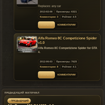
Replaces: any car
2013-02-08
Просмотры: 6321
Комментарии: 3
Рейтинг: 4.5
ОТКРЫТЬ
КОММЕНТАРИИ
Alfa Romeo 8C Competizione Spider
v1.0
Alfa Romeo 8C Competizione Spider for GTA
4.
Replaces: sultanrs
2012-06-03
Просмотры: 7625
Комментарии: 8
Рейтинг: 4.1
Model is exclusive to
Gta
Mania
.ru
site until
03.07.2012 !
ОТКРЫТЬ
КОММЕНТАРИИ
~ GTAMANIA EXCLUSIVE ~
ПРЕДЫДУЩИЙ МАТЕРИАЛ
‹ ПРЕДЫДУЩИЙ