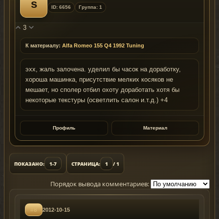
s
ID: 6656
Группа: 1
3
К материалу:
Alfa Romeo 155 Q4 1992 Tuning
эхх, жаль залочена. уделил бы часок на доработку,
хороша машинка, присутствие мелких косяков не
мешает, но сполер отбил охоту доработать хотя бы
некоторые текстуры (осветлить салон и.т.д.) +4
Профиль
Материал
ПОКАЗАНО:
1-7
СТРАНИЦА:
1
/ 1
Порядок вывода комментариев:
#8
2012-10-15