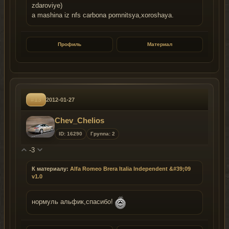
zdaroviye)
a mashina iz nfs carbona pomnitsya,xoroshaya.
Профиль
Материал
#13
2012-01-27
Chev_Сhelios
ID: 16290
Группа: 2
-3
К материалу:
Alfa Romeo Brera Italia Independent &#39;09
v1.0
нормуль альфик,спасибо!