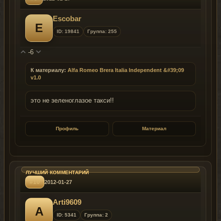
Escobar
E
ID: 19841
Группа: 255
-6
К материалу:
Alfa Romeo Brera Italia Independent &#39;09
v1.0
это не зеленоглазое такси!!
Профиль
Материал
#10
2012-01-27
Arti9609
A
ID: 5341
Группа: 2