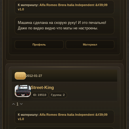
К материалу:
Alfa Romeo Brera Italia Independent &#39;09
v1.0
Машина сделана на скорую руку! И это печально!
Даже по видео видно что маты не настроены.
Профиль
Материал
#15
2012-01-27
Street-King
ID: 19510
Группа: 2
1
К материалу:
Alfa Romeo Brera Italia Independent &#39;09
v1.0