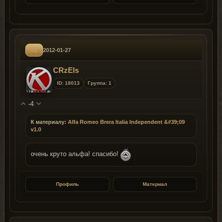
#1
2012-01-27
CRzEls
ID: 18013
Группа: 1
-4
К материалу:
Alfa Romeo Brera Italia Independent &#39;09
v1.0
очень круто альфа! спасибо!
Профиль
Материал