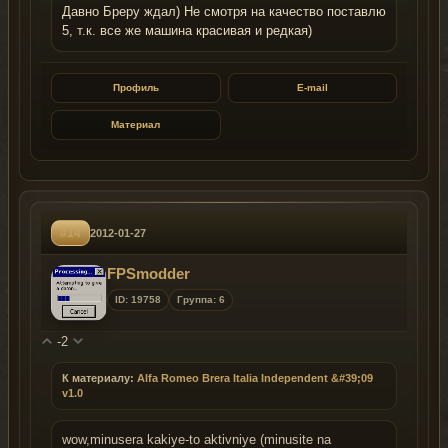
Давно Бреру ждал) Не смотря на качество поставлю
5, т.к. все же машина красивая и редкая)
Профиль
E-mail
Материал
#14
2012-01-27
FPSmodder
ID: 19758
Группа: 6
-2
К материалу:
Alfa Romeo Brera Italia Independent &#39;09
v1.0
wow,minusera kakiye-to aktivniye (minusite na