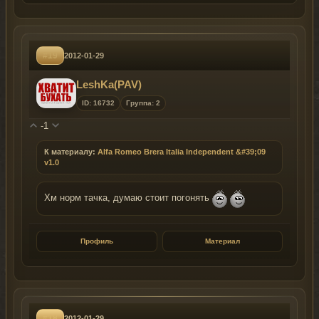
#19
2012-01-29
LeshKa(PAV)
ID: 16732
Группа: 2
-1
К материалу:
Alfa Romeo Brera Italia Independent &#39;09
v1.0
Хм норм тачка, думаю стоит погонять
Профиль
Материал
#18
2012-01-29