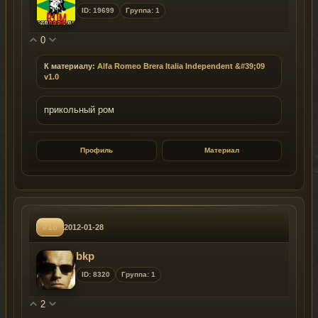
ID: 19699
Группа: 1
0
К материалу:
Alfa Romeo Brera Italia Independent &#39;09
v1.0
прикольный ром
Профиль
Материал
#16
2012-01-28
bkp
ID: 8320
Группа: 1
2