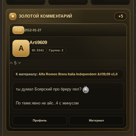
ЗОЛОТОЙ КОММЕНТАРИЙ
+5
#10
2012-01-27
Arti9609
A
ID: 5341
Группа: 2
5
К материалу:
Alfa Romeo Brera Italia Independent &#39;09 v1.0
ты думал Боярский про бреру пел?
По теме:явно не айс..4 с минусом
Профиль
Материал