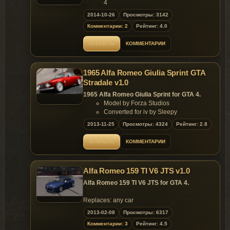
4
- Converted & Edited by Mr. Poher
2014-10-26
Просмотры: 3142
Features of model:
Комментарии: 2
Рейтинг: 4.0
- Quality highly detailed model;
- Support
Paintjob
;
ОТКРЫТЬ
КОММЕНТАРИИ
- Body [CLR:1] interior [CLR:2] wheel
[CLR:4].
Replaces: any car
1965 Alfa Romeo Giulia Sprint GTA
Stradale v1.0
1965 Alfa Romeo Giulia Sprint for GTA 4.
Model by Forza Studios
Converted for iv by Sleepy
Additional help by Chargedl
2013-11-25
Просмотры: 4324
Рейтинг: 2.8
Data lines by TonyBee2013
Replaces: any car
ОТКРЫТЬ
КОММЕНТАРИИ
Alfa Romeo 159 TI V6 JTS v1.0
Alfa Romeo 159 TI V6 JTS for GTA 4.
Replaces: any car
2013-02-08
Просмотры: 6317
Комментарии: 3
Рейтинг: 4.5