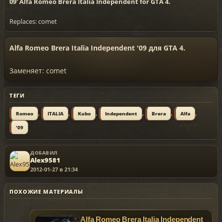
09' Alfa Romeo Brera Italia Independent for GTA 4.
Replaces: comet
Alfa Romeo Brera Italia Independent '09 для GTA 4.
Заменяет: comet
ТЕГИ
,
,
,
,
,
,
Romeo
ITALIA
Kubo
Independent
Brera
Alfa
'09
ДОБАВИЛ
Alex9581
2012-01-27 в 21:34
ПОХОЖИЕ МАТЕРИАЛЫ
Alfa Romeo Brera Italia Independent