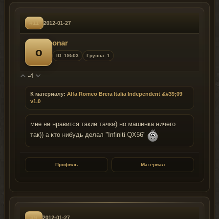
#11
2012-01-27
onar
o
ID: 19503
Группа: 1
-4
К материалу:
Alfa Romeo Brera Italia Independent &#39;09
v1.0
мне не нравится такие тачки) но машинка ничего
так)) а кто нибудь делал "Infiniti QX56"
Профиль
Материал
#9
2012-01-27