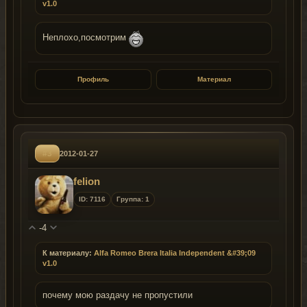
v1.0
Неплохо,посмотрим
Профиль
Материал
#3
2012-01-27
felion
ID: 7116
Группа: 1
-4
К материалу:
Alfa Romeo Brera Italia Independent &#39;09
v1.0
почему мою раздачу не пропустили