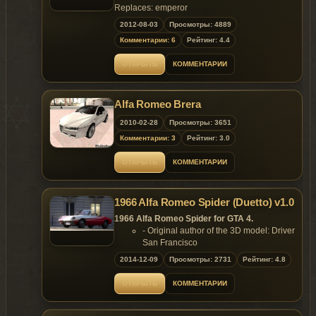
Replaces: emperor
2012-08-03
Просмотры: 4889
Комментарии: 6
Рейтинг: 4.4
ОТКРЫТЬ
КОММЕНТАРИИ
Alfa Romeo Brera
2010-02-28
Просмотры: 3651
Комментарии: 3
Рейтинг: 3.0
ОТКРЫТЬ
КОММЕНТАРИИ
1966 Alfa Romeo Spider (Duetto) v1.0
1966 Alfa Romeo Spider for GTA 4.
- Original author of the 3D model: Driver
San Francisco
- Convert & edited by:YCA-RE
2014-12-09
Просмотры: 2731
Рейтинг: 4.8
- Screenshots by:Martin_xpl, Vsoreny,
Nima
ОТКРЫТЬ
КОММЕНТАРИИ
Features:
- Model support all features of the
game;