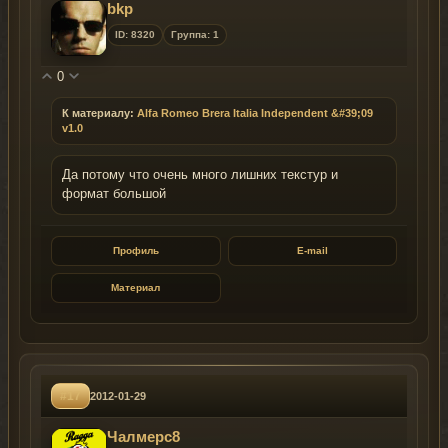
bkp
ID: 8320
Группа: 1
0
К материалу:
Alfa Romeo Brera Italia Independent &#39;09
v1.0
Да потому что очень много лишних текстур и
формат большой
Профиль
E-mail
Материал
#17
2012-01-29
Чалмерс8