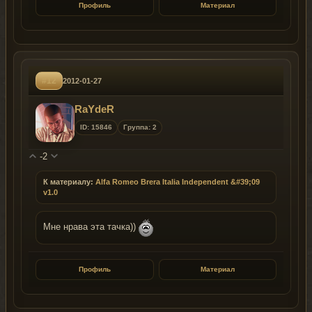
Профиль
Материал
#12
2012-01-27
RaYdeR
ID: 15846
Группа: 2
-2
К материалу:
Alfa Romeo Brera Italia Independent &#39;09
v1.0
Мне нрава эта тачка))
Профиль
Материал