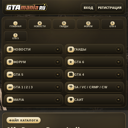
ВХОД
РЕГИСТРАЦИЯ
⌂
★
G
☰
6
ГЛАВНАЯ
НОВОСТИ
ГАЙДЫ
ФОРУМ
GTA 6
5
GTA 5
📰
📘
НОВОСТИ
ГАЙДЫ
›
›
💬
★
ФОРУМ
GTA 6
›
›
🚗
🏙
GTA 5
GTA 4
›
›
🧱
🌴
GTA 1 | 2 | 3
SA / VC / CRMP / CW
›
›
💼
🛡
MAFIA
САЙТ
›
›
ФАЙЛ КАТАЛОГА