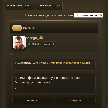
ПОКАЗАНО:
1-16
СТРАНИЦА:
1
/ 1
Порядок вывода комментариев:
#21
2012-03-28
serega_46
ID: 22656
Группа: 1
0
К материалу:
Alfa Romeo Brera Italia Independent &#39;09
v1.0
а если я файл переименую и поставлю вместо
блисты,будет работать?
[
Профиль
Материал