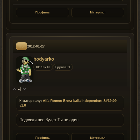
Профиль
Материал
#6
2012-01-27
bodyarko
ID: 18716
Группа: 1
-4
К материалу:
Alfa Romeo Brera Italia Independent &#39;09
v1.0
Подожди все будет.Ты не один.
Профиль
Материал