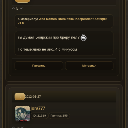
5
К материалу:
Alfa Romeo Brera Italia Independent &#39;09
v1.0
ты думал Боярский про бреру пел?
По теме:явно не айс..4 с минусом
Профиль
Материал
#7
2012-01-27
jora777
ID: 21519
Группа: 255
-5