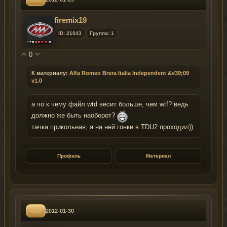
firemix19
ID: 21043
Группа: 1
0
К материалу:
Alfa Romeo Brera Italia Independent &#39;09
v1.0
а чо к чему файл wtd весит больше, чем wtf? ведь
должно же быть наоборот?
тачка прикольная, я на ней гонки в TDU2 проходил))
Профиль
Материал
#20
2012-01-30