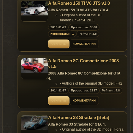
Alfa Romeo 159 TI V6 JTS v1.0
- Mid-poly model, bit I like it;
- Roof extra;
Alfa Romeo 159 TI V6 JTS for GTA 4.
- color1: body;
- Original author of the 3D
- color2: interior.
model: DriverSF 2011
Replaces: any car
- Converted to GTA4 by: Dimon
2014-11-23
Просмотры: 3860
Features:
Комментарии: 1
Рейтинг: 4.5
Template included.
- Model support all features of the
game.
ОТКРЫТЬ
КОММЕНТАРИИ
Replaces: any car
Alfa Romeo 8C Competizione 2008
v1.5
2008 Alfa Romeo 8C Competizione for GTA
4.
- Authors of the original 3D model: FH2
- Convert & rendering by: YCA-G
2014-11-17
Просмотры: 2887
Рейтинг: 4.8
- Data by: peerless情
Features:
ОТКРЫТЬ
КОММЕНТАРИИ
- Model support all features of the
game.
Replaces: any car
Alfa Romeo 33 Stradale [Beta]
Alfa Romeo 33 Stradale for GTA 4.
- Original author of the 3D model: Forza