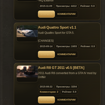
-HQ Exterior
-HQ interior
2015-11-09
Просмотры: 4412
Рейтинг: 5.0
-Color1:Bodyshell
-Color2:interior
ОТКРЫТЬ
КОММЕНТАРИИ
-Color4:hub
-Realistic material (adjusted for 15 hours)
-Extra_1：Luggage rack bicycle
Audi Quattro Sport v1.1
-Extra_2：Surf board
Audi Quattro Sport for GTA 5.
The current file after all kinds of tests, not found
bug (I have been to a Bug fix for 20 hours. My
[CHANGES]
GGG！).I wish you would like it
Better exterior glass reflections
2015-09-14
Просмотры: 2493
Рейтинг: 0.0
Removed licence plate
Installation path：
ОТКРЫТЬ
КОММЕНТАРИИ
Grand Theft Auto
So here is my 3rd conversion. An Audi Quattro
V\update\x64\dlcpacks\patchday2ng\dlc.rpf\x64\levels
Sport. I've spent the entire night, morning,
afternoon and evening converting this car so i
Audi R8 GT 2011 v0.5 [BETA]
Blog：http://mengxiangnan.blog.163.com
can turn it into what it is now.
QQ群交流：165416073
2011 Audi R8 converted from a GTA IV mod by
Now if you're expecting a car that's perfect then
Driftér
梦想蓝天(Dreamsky)
this is pretty damn near it. Granted it's not an
2015.11.08
amazing model from the YCA guys but i like to
Features:
2015-08-22
Просмотры: 3204
GOC Modding Team
think it can compete against them quite nicely.
High Definition Exterior and Interior
Комментарии: 2
Рейтинг: 5.0
Moving steering wheel
So here's the features:
Openable Doors and Trunk
ОТКРЫТЬ
КОММЕНТАРИИ
Breakable Glass
Windows are breakable.
Customizable Tires