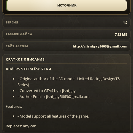
ИСТОЧНИК
1.0
ВЕРСИЯ
7.52 MB
РАЗМЕР ФАЙЛА
http://cjisntgay5663@gmail.com
САЙТ АВТОРА
КРАТКОЕ ОПИСАНИЕ
Audi RS 5 DTM for GTA 4.
- Original author of the 3D model: United Racing Design(T5
Series)
- Converted to GTA4 by: cjisntgay
- Author Email: cjisntgay5663@gmail.com
Features:
- Model support all features of the game.
Replaces: any car