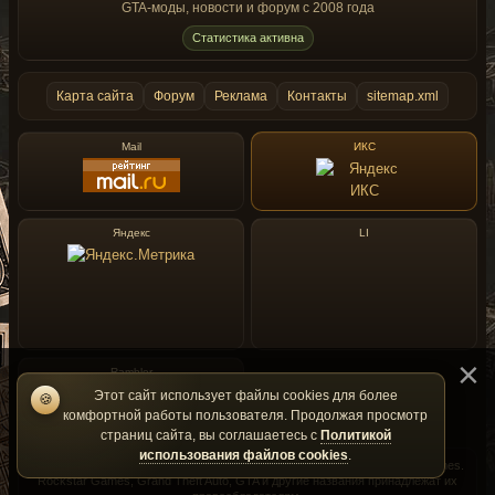
GTA-моды, новости и форум с 2008 года
Статистика активна
Карта сайта
Форум
Реклама
Контакты
sitemap.xml
Mail
ИКС
Яндекс
LI
Rambler
Этот сайт использует файлы cookies для более
🍪
комфортной работы пользователя. Продолжая просмотр
страниц сайта, вы соглашаетесь с
Политикой
использования файлов cookies
.
GtaMania — фан-сайт и не является официальным сайтом Rockstar Games.
Rockstar Games, Grand Theft Auto, GTA и другие названия принадлежат их