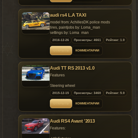
audi rs4 L.A TAXI
model from: AchillesDK police mods
tires, paintjobs by: Loma_man
settings by: Loma_man
2016-12-26
Просмотры: 4661
Рейтинг: 1.0
thanks to:
ОТКРЫТЬ
КОММЕНТАРИИ
=============
installation:
=============
Audi TT RS 2013 v1.0
----------------------------------------------------------------
--------------------------------------------------------------
Features
First: open ------> OpenIV <------
Steering wheel
Second: Click GTA V, x64e.rpf, levels, gta5,
Breakable Glass
2015-12-15
Просмотры: 3460
Рейтинг: 5.0
vehicles.rpf and Replace taxi.ytd, taxi+hi.ytd,
Dirt Effects
taxi.yft and taxi_hi.yft
Tuning Parts
ОТКРЫТЬ
КОММЕНТАРИИ
Lights Working
Dials available
Audi RS4 Avant '2013
Features: