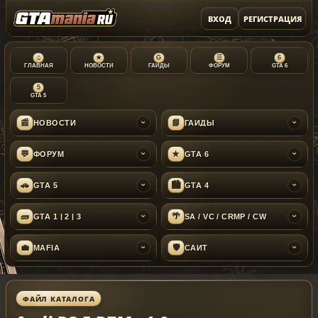
ВХОД
РЕГИСТРАЦИЯ
⌂
★
G
☰
6
ГЛАВНАЯ
НОВОСТИ
ГАЙДЫ
ФОРУМ
GTA 6
5
GTA 5
📰
📘
НОВОСТИ
ГАЙДЫ
›
›
💬
★
ФОРУМ
GTA 6
›
›
🚗
🏙
GTA 5
GTA 4
›
›
🧱
🌴
GTA 1 | 2 | 3
SA / VC / CRMP / CW
›
›
💼
🛡
MAFIA
САЙТ
›
›
ФАЙЛ КАТАЛОГА