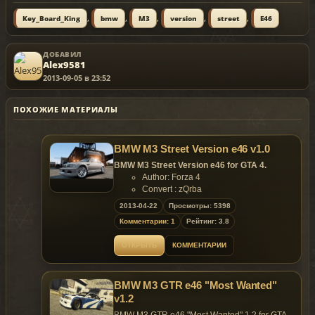
,
,
,
,
,
Key_Board_King
bmw
M3
version
street
E46
ДОБАВИЛ
Alex9581
2013-09-05 в 23:52
ПОХОЖИЕ МАТЕРИАЛЫ
BMW M3 Street Version e46 v1.0
BMW M3 Street Version e46 for GTA 4.
Author: Forza 4
Convert : zQrba
Features of model:
2013-04-22
Просмотры: 5398
Color 1: Body
Комментарии: 1
Рейтинг: 3.8
Color 2: Rims
Extra 2: Spoiler
ОТКРЫТЬ
КОММЕНТАРИИ
Extra 6: Spoiler
Extra 7: Front Bumper Part
Replaces: any car
BMW M3 GTR e46 "Most Wanted"
v1.2
BMW M3 GTR e46 "Most Wanted" 1.2 for GTA