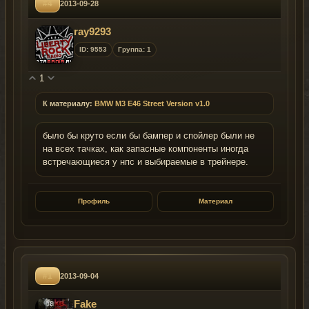
#4
2013-09-28
ray9293
ID: 9553
Группа: 1
1
К материалу:
BMW M3 E46 Street Version v1.0
было бы круто если бы бампер и спойлер были не
на всех тачках, как запасные компоненты иногда
встречающиеся у нпс и выбираемые в трейнере.
Профиль
Материал
#1
2013-09-04
Fake