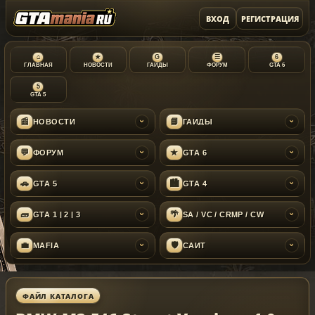
ВХОД
РЕГИСТРАЦИЯ
⌂
★
G
☰
6
ГЛАВНАЯ
НОВОСТИ
ГАЙДЫ
ФОРУМ
GTA 6
5
GTA 5
📰
📘
НОВОСТИ
ГАЙДЫ
›
›
💬
★
ФОРУМ
GTA 6
›
›
🚗
🏙
GTA 5
GTA 4
›
›
🧱
🌴
GTA 1 | 2 | 3
SA / VC / CRMP / CW
›
›
💼
🛡
MAFIA
САЙТ
›
›
ФАЙЛ КАТАЛОГА