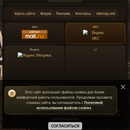
Карта сайта
Форум
Реклама
Контакты
sitemap.xml
Mail
ИКС
Яндекс
LI
Rambler
Этот сайт использует файлы cookies для более
🍪
комфортной работы пользователя. Продолжая просмотр
страниц сайта, вы соглашаетесь с
Политикой
использования файлов cookies
.
GtaMania — фан-сайт и не является официальным сайтом Rockstar Games.
Rockstar Games, Grand Theft Auto, GTA и другие названия принадлежат их
правообладателям.
СОГЛАСИТЬСЯ