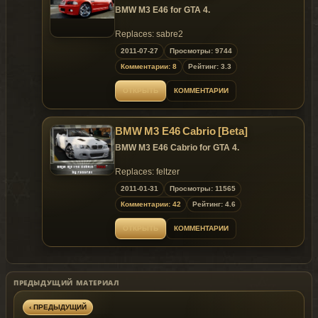
BMW M3 E46 for GTA 4.
Full Dirt Mapping;
Template included.
Replaces: sabre2
Replaces: any car
2011-07-27
Просмотры: 9744
Комментарии: 8
Рейтинг: 3.3
ОТКРЫТЬ
КОММЕНТАРИИ
BMW M3 E46 Cabrio [Beta]
BMW M3 E46 Cabrio for GTA 4.
Replaces: feltzer
2011-01-31
Просмотры: 11565
~ GTAMANIA EXCLUSIVE ~
Комментарии: 42
Рейтинг: 4.6
ОТКРЫТЬ
КОММЕНТАРИИ
ПРЕДЫДУЩИЙ МАТЕРИАЛ
‹ ПРЕДЫДУЩИЙ