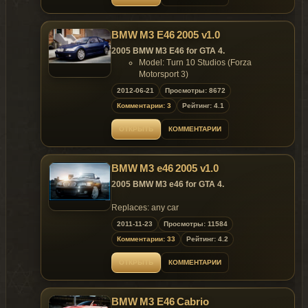
WEBSITE UNTIL 30.04.2013 !
~ GTAMANIA EXCLUSIVE ~
BMW M3 E46 2005 v1.0
DO NOT HOST THIS MOD ON OTHER
WEBSITE UNTIL 10.01.2013 !
2005 BMW M3 E46 for GTA 4.
Model: Turn 10 Studios (Forza
Motorsport 3)
Convert: Spidereon
2012-06-21
Просмотры: 8672
Helps, Settings, Screen shots & Paint
Комментарии: 3
Рейтинг: 4.1
Jobs: outsid3r4
Help: monster875 & Chipicao
ОТКРЫТЬ
КОММЕНТАРИИ
Video: Carrythxd
Features of model:
HQ Engine;
BMW M3 e46 2005 v1.0
Special tire texture;
Realistic Handling;
2005 BMW M3 e46 for GTA 4.
Sunroof as first extra;
Angel eyes as second extra;
Replaces: any car
Full realtime reflecting side mirrors;
2011-11-23
Просмотры: 11584
Colorable interior;
Ability to add liveries and edit tint
Комментарии: 33
Рейтинг: 4.2
darkness on windows (except front
windshield);
ОТКРЫТЬ
КОММЕНТАРИИ
Gauge emissive;
High quality model;
High quality L1 and L2 model;
BMW M3 E46 Cabrio
Extra detailed miscellaneous parts;