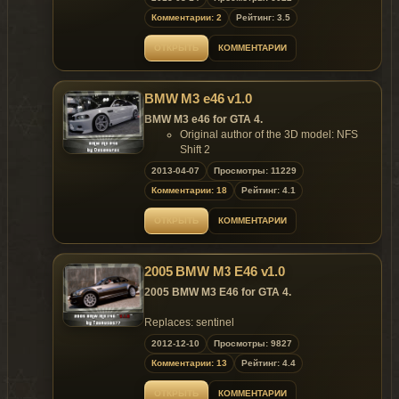
E-mail: kovalevich007@yandex.ru
Комментарии: 2
Рейтинг: 3.5
skype: hacker_utd
ОТКРЫТЬ
КОММЕНТАРИИ
BMW M3 e46 v1.0
BMW M3 e46 for GTA 4.
Original author of the 3D model: NFS
Shift 2
Converted & Edited by DesertFox
2013-04-07
Просмотры: 11229
(
Prteam-
Gta.
ru
)
Комментарии: 18
Рейтинг: 4.1
Author video: DeN4iK_72
Screenshots by lszv-p4elkin
ОТКРЫТЬ
КОММЕНТАРИИ
Features:
Support for all main functions of the
game.
2005 BMW M3 E46 v1.0
Replaces: schafter
2005 BMW M3 E46 for GTA 4.
Model is exclusive to
Gta
Mania
.ru
&
Prteam-
Gta
.ru 30.04.2013 !
Replaces: sentinel
2012-12-10
Просмотры: 9827
Model is exclusive to
Gta
Mania
.ru
site until
~ GTAMANIA EXCLUSIVE ~
Комментарии: 13
Рейтинг: 4.4
10.01.2013 !
DO NOT HOST THIS MOD ON OTHER
ОТКРЫТЬ
КОММЕНТАРИИ