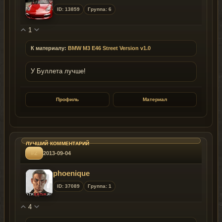
ID: 13859
Группа: 6
1
К материалу:
BMW M3 E46 Street Version v1.0
У Буллета лучше!
Профиль
Материал
#2
2013-09-04
phoenique
ID: 37089
Группа: 1
4