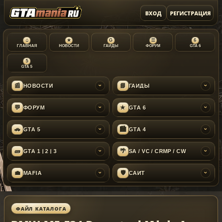
ВХОД
РЕГИСТРАЦИЯ
⌂
★
G
☰
6
ГЛАВНАЯ
НОВОСТИ
ГАЙДЫ
ФОРУМ
GTA 6
5
GTA 5
📰
📘
НОВОСТИ
ГАЙДЫ
›
›
💬
★
ФОРУМ
GTA 6
›
›
🚗
🏙
GTA 5
GTA 4
›
›
🧱
🌴
GTA 1 | 2 | 3
SA / VC / CRMP / CW
›
›
💼
🛡
MAFIA
САЙТ
›
›
ФАЙЛ КАТАЛОГА