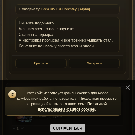
К материалу:
BMW M5 E34 Dorestayl [Alpha]
Ничерта подобного.
Без настроек то все спаунится.
Ставил на адмирал.
А настройки прописал и все,трейнер умирать стал.
Конфликт не навожу,просто чтобы знали.
Профиль
Материал
Этот сайт использует файлы cookies для более
🍪
#45
2013-11-18
комфортной работы пользователя. Продолжая просмотр
страниц сайта, вы соглашаетесь с
Политикой
Mike_2594
использования файлов cookies
.
ID: 3645
Группа: 1
СОГЛАСИТЬСЯ
0