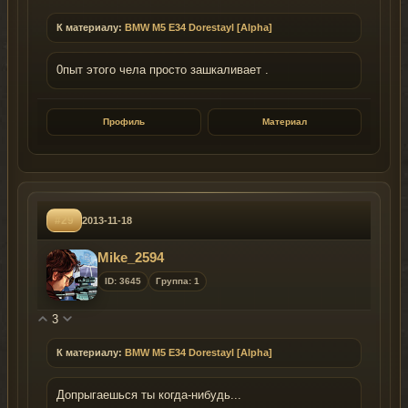
К материалу:
BMW M5 E34 Dorestayl [Alpha]
0пыт этого чела просто зашкаливает .
Профиль
Материал
#29
2013-11-18
Mike_2594
ID: 3645
Группа: 1
3
К материалу:
BMW M5 E34 Dorestayl [Alpha]
Допрыгаешься ты когда-нибудь...