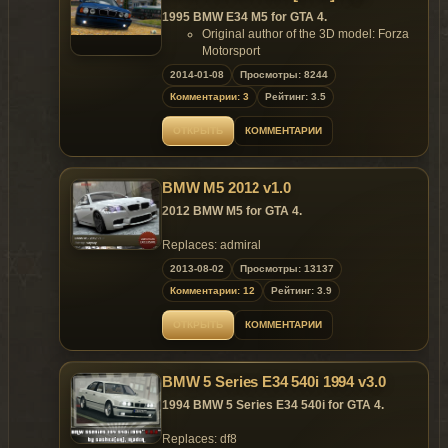
please specify the original authors, websites
MotorSport 4
1995 BMW E34 M5 for GTA 4.
and use ONLY the original screenshots.
- Screenshots by
Gta
Mania
.ru
Original author of the 3D model: Forza
Features of model:
Motorsport
- Model support all features of the
Converted to GTA4 by: Lord Neophyte
2014-01-08
Просмотры: 8244
game;
Features:
- Remaining bullet holes on the body;
Комментарии: 3
Рейтинг: 3.5
Model support all features of the game;
- No broken tire bug;
Extras:
- All optics are working correctly;
ОТКРЫТЬ
КОММЕНТАРИИ
Licensplate back;
- Accurate model size;
Licensplate front;
- Niko's hands are on the steering
Special EPM Headlights.
wheel;
BMW M5 2012 v1.0
Replaces: any car
- Passengers are on their seats;
2012 BMW M5 for GTA 4.
- High-quality reflections;
- Realistic handling;
Replaces: admiral
- Body, interior, disk rims rendering.
Changes in v.2.0:
2013-08-02
Просмотры: 13137
Model is exclusive to
Gta
Mania
.ru
!
&
Gta
-
- Fixed normal;
Комментарии: 12
Рейтинг: 3.9
Universe.
ru !
sites until 02.09.2013 !
- Remap all interior;
- Added new details (doorways, engine,
ОТКРЫТЬ
КОММЕНТАРИИ
trunk);
~ GTAMANIA EXCLUSIVE ~
- Improved texture;
- Optimized for low PC;
BMW 5 Series E34 540i 1994 v3.0
DO NOT HOST THIS MOD ON OTHER
- Added two kinds of discs, «Wald»,
WEBSITE UNTIL 02.09.2013 !
«Fikse».
1994 BMW 5 Series E34 540i for GTA 4.
Replaces: admiral
Replaces: df8