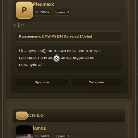
Pleomaxx
P
ID: 28557
Группа: 1
1
К материалу:
BMW M5 E34 Dorestayl [Alpha]
Она сууупер))) но только из за нее текстуры
пропадают в игре
автор доделай ее
пожалуйста!!
Профиль
Материал
#50
2013-11-24
lamoz
ID: 14394
Группа: 1