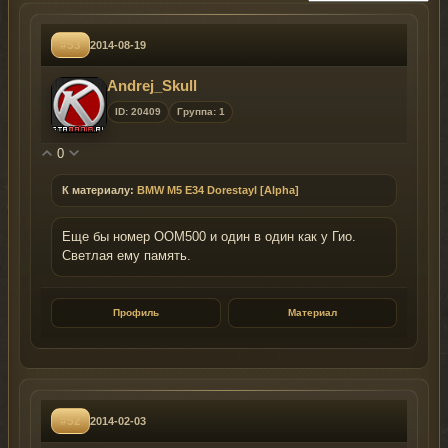
#53
2014-08-19
Andrej_Skull
ID: 20409
Группа: 1
0
К материалу:
BMW M5 E34 Dorestayl [Alpha]
Еще бы номер ООМ500 и один в один как у Гио.
Светлая ему память.
Профиль
Материал
#52
2014-02-03