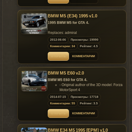
09.02.2014 !
BMW M5 (E34) 1995 v1.0
~ GTAMANIA EXCLUSIVE ~
1995 BMW M5 for GTA 4.
DO NOT HOST THIS MOD ON OTHER
WEBSITE UNTIL 09.02.2014 !
Replaces: admiral
2012-06-06
Просмотры: 19990
Model is exclusive to
Gta
Mania
.ru
site until
TERMS OF DISTRIBUTION AND USE.
Комментарии: 34
Рейтинг: 4.5
06.07.2012 !
> It's prohibited to make changes to the
ОТКРЫТЬ
КОММЕНТАРИИ
archive containing the modification. This
~ GTAMANIA EXCLUSIVE ~
means, you're not allowed to delete, rename
or add files inside the archive!
BMW M5 E60 v2.0
> It's prohibited to use the modification for
BMW M5 E60 for GTA 4.
commercial purposes!
> It's prohibited to use model's details/parts
- Original author of the 3D model: Forza
and textures for own purposes!
MotorSport 4
> It's prohibited to convert the model in other
- Converted & Edited
2014-07-15
Просмотры: 17718
games without the author's permission!
by Audi_a8 & Daniel_555_
Комментарии: 55
Рейтинг: 3.5
- Author of tire textures: Tizir
In the readme file, there's a black-list of sites
- Settings by: BRRR
ОТКРЫТЬ
КОММЕНТАРИИ
that regularly steal our models, change the
- Rendering by Orangebrains
file's contents, remove our watermark and
- Author modeling by: lamoz
- Author disks «Wald»: Kucher
violate our copyright.
BMW E34 M5 1995 [EPM] v1.0
If you'd like to upload the mod on your site,
- Author disks «Stock», «Fikse»: Forza