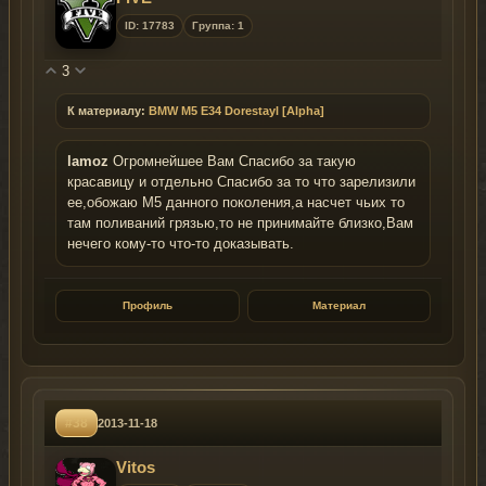
ID: 17783
Группа: 1
3
К материалу:
BMW M5 E34 Dorestayl [Alpha]
lamoz
Огромнейшее Вам Спасибо за такую
красавицу и отдельно Спасибо за то что зарелизили
ее,обожаю М5 данного поколения,а насчет чьих то
там поливаний грязью,то не принимайте близко,Вам
нечего кому-то что-то доказывать.
Профиль
Материал
#38
2013-11-18
Vitos