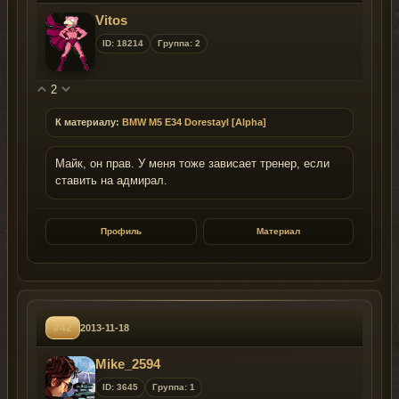
Vitos
ID: 18214
Группа: 2
2
К материалу:
BMW M5 E34 Dorestayl [Alpha]
Майк, он прав. У меня тоже зависает тренер, если
ставить на адмирал.
Профиль
Материал
#42
2013-11-18
Mike_2594
ID: 3645
Группа: 1