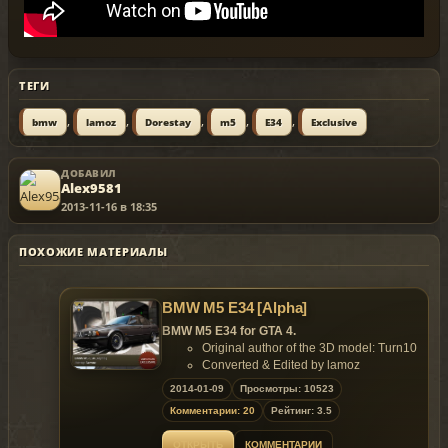
ТЕГИ
,
,
,
,
,
bmw
lamoz
Dorestay
m5
E34
Exclusive
ДОБАВИЛ
Alex9581
2013-11-16 в 18:35
ПОХОЖИЕ МАТЕРИАЛЫ
BMW M5 E34 [Alpha]
BMW M5 E34 for GTA 4.
Original author of the 3D model: Turn10
Converted & Edited by lamoz
Features of model:
2014-01-09
Просмотры: 10523
Model support all features of the game.
Комментарии: 20
Рейтинг: 3.5
Replaces: admiral
Model is exclusive to
Gta
Mania
.ru
site until
ОТКРЫТЬ
КОММЕНТАРИИ