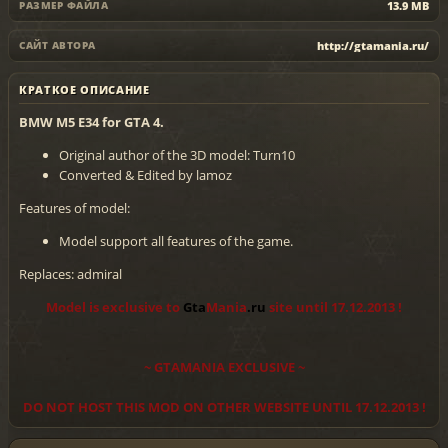
13.9 MB
РАЗМЕР ФАЙЛА
http://gtamania.ru/
САЙТ АВТОРА
КРАТКОЕ ОПИСАНИЕ
BMW M5 E34 for GTA 4.
Original author of the 3D model: Turn10
Converted & Edited by lamoz
Features of model:
Model support all features of the game.
Replaces: admiral
Model is exclusive to
Gta
Mania
.ru
site until 17.12.2013 !
~ GTAMANIA EXCLUSIVE ~
DO NOT HOST THIS MOD ON OTHER WEBSITE UNTIL 17.12.2013 !