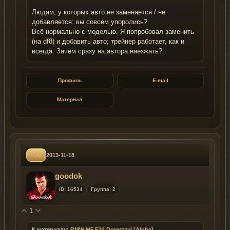
Людям, у которых авто не заменяется / не
добавляется: вы совсем упоролись?
Всё нормально с моделью. Я попробовал заменить
(на df8) и добавить авто; трейнер работает, как и
всегда. Зачем сразу на автора наезжать?
Профиль
E-mail
Материал
#30
2013-11-18
goodok
ID: 16534
Группа: 2
1
К материалу:
BMW M5 E34 Dorestayl [Alpha]