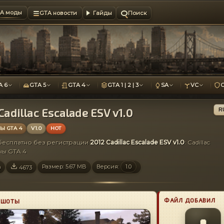
A моды
GTA новости
Гайды
Поиск
A 6
GTA 5
GTA 4
GTA 1 | 2 | 3
SA
VC
Cadillac Escalade ESV v1.0
R
 GTA 4
V1.0
HOT
 бесплатно без регистрации
2012 Cadillac Escalade ESV v1.0
: Cadillac
ы GTA 4
Размер: 5.67 MB
Версия:
1.0
0
4673
ФАЙЛ ДОБАВИЛ
НШОТЫ