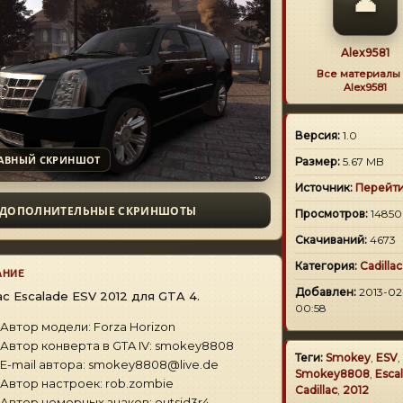
👤
Alex9581
Все материалы 
Alex9581
Версия:
1.0
АВНЫЙ СКРИНШОТ
Размер:
5.67 MB
Источник:
Перейт
ДОПОЛНИТЕЛЬНЫЕ СКРИНШОТЫ
Просмотров:
14850
Скачиваний:
4673
Категория:
Cadillac
АНИЕ
Добавлен:
2013-02
lac Escalade ESV 2012 для GTA 4.
00:58
Автор модели: Forza Horizon
Автор конверта в GTA IV: smokey8808
Теги:
Smokey
,
ESV
,
E-mail автора: smokey8808@live.de
Smokey8808
,
Esca
Автор настроек: rob.zombie
Cadillac
,
2012
Автор номерных знаков: outsid3r4