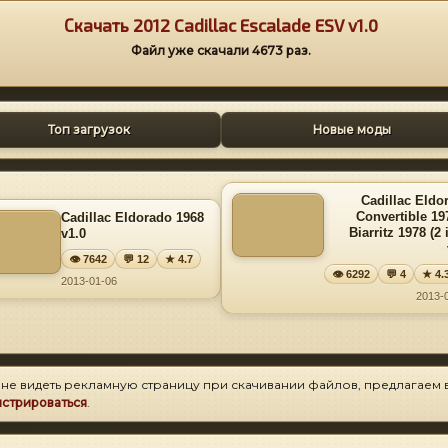
Скачать 2012 Cadillac Escalade ESV v1.0
Файл уже скачали
4673
раз.
Топ загрузок
Новые моды
Cadillac Eldo
Convertible 19
Cadillac Eldorado 1968
Biarritz 1978 (2 
v1.0
👁 7642
💬 12
★ 4.7
👁 6292
💬 4
★ 4.
2013-01-06
2013-
 не видеть рекламную страницу при скачивании файлов, предлагаем 
истрироваться
.