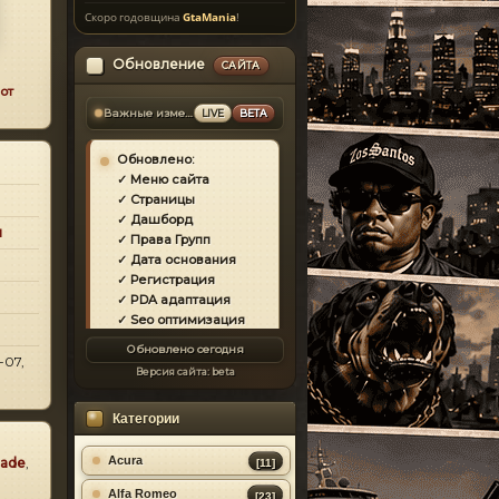
Скоро годовщина
GtaMania
!
Обновление
САЙТА
от
Важные изменения
LIVE
BETA
Обновлено:
✓ Меню сайта
✓ Страницы
✓ Дашборд
и
✓ Права Групп
✓ Дата основания
✓ Регистрация
✓ PDA адаптация
✓ Seo оптимизация
✓ Защита сайта
Обновлено сегодня
✓ Загрузка страниц
-07,
Версия сайта:
beta
✓ Моды
✓ Главная
Категории
✓ Репутация
✓ Золотой коммент
✓ Футер
Acura
lade
,
[11]
✓ Форум
Alfa Romeo
[23]