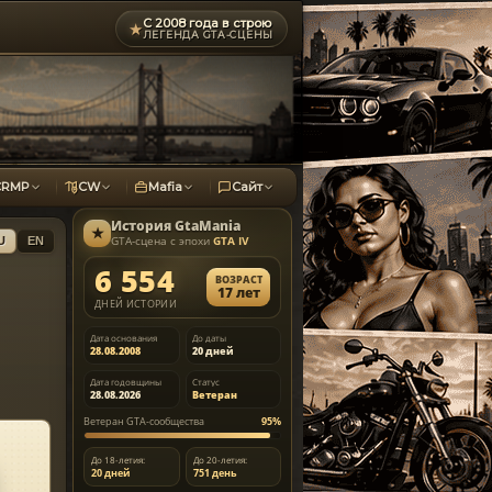
С 2008 года в строю
★
ЛЕГЕНДА GTA-СЦЕНЫ
CRMP
CW
Mafia
Сайт
История
GtaMania
★
GTA-сцена с эпохи
GTA IV
U
EN
6 554
ВОЗРАСТ
17 лет
ДНЕЙ ИСТОРИИ
Дата основания
До даты
28.08.2008
20 дней
Дата годовщины
Статус
28.08.2026
Ветеран
Ветеран GTA-сообщества
95%
До 18-летия:
До 20-летия:
20 дней
751 день