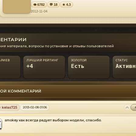
👁 6782
💬 18
★ 4.3
2012-11-04
ЕНТАРИИ
ие материала, вопросы по установке и отзывы пользователей
АРИЕВ
ЛУЧШИЙ РЕЙТИНГ
ЗОЛОТОЙ
СТАТУС
+4
Есть
Активн
ОЙ КОММЕНТАРИЙ
kelas725
2013-02-08 01:06
smokey как всегда радует выбором модели, спасибо.