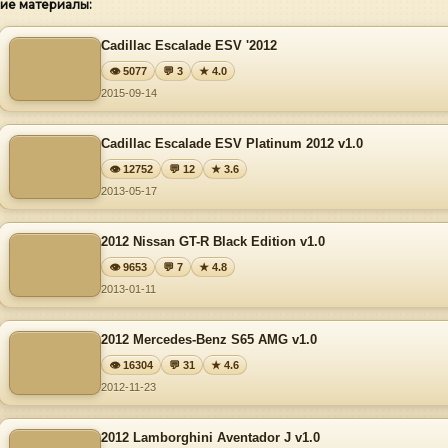
ие материалы:
Cadillac Escalade ESV '2012
👁 5077
💬 3
★ 4.0
2015-09-14
Cadillac Escalade ESV Platinum 2012 v1.0
👁 12752
💬 12
★ 3.6
2013-05-17
2012 Nissan GT-R Black Edition v1.0
👁 9653
💬 7
★ 4.8
2013-01-11
2012 Mercedes-Benz S65 AMG v1.0
👁 16304
💬 31
★ 4.6
2012-11-23
2012 Lamborghini Aventador J v1.0