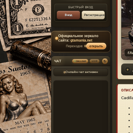
БЫСТРЫЙ ВХОД
Вход
Регистрация
Официальное зеркало
сайта:
gtamania.net
Переходов:
0
открыть
ГЛ
↻
ЧАТ
LIVE
ONLINE
Онлайн-чат активен
ОПИС
Cadil