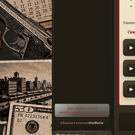
Замен
Ска
▶
▶
▶
Для добавления
необходима авторизация
Общение игроков
GtaMania