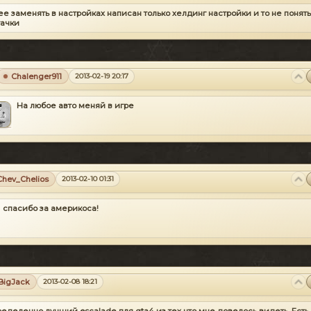
 ее заменять в настройках написан только хелдинг настройки и то не понят
тачки
Chalenger911
2013-02-19 20:17
На любое авто меняй в игре
Chev_Сhelios
2013-02-10 01:31
спасибо за америкоса!
BigJack
2013-02-08 18:21