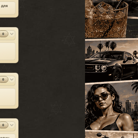
УАЗ
[18]
ь для
SparkIV 0.6.8
#13
Грузовые
[105]
MOD
[1.0.7.0 + EFLC
1.1.2.0]
Программы
Спец. транспорт
[207]
2010-06-07
Лодки
[19]
⬇
Скачиваний:
23528
0
Мотоциклы
[76]
SandWicH
Открыть
Прочие
[252]
Оригинальный
#14
MOD
Сборки автомобилей
vehicles.img
[26]
Прочие
2009-12-30
⬇
Скачиваний:
23137
0
Temsnik
Открыть
Патч для GTA 4
#15
MOD
1.0.6.0 (RUS)
Патчи
2010-04-20
⬇
Скачиваний:
22911
BURTON
Открыть
0
Патч 1.0.3.1 для
#16
MOD
GTA 4 / GTA IV