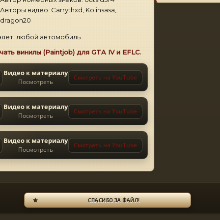
Авторы видео: Carrythxd, Kolinsasa,
dragon20
яет: любой автомобиль
чать винилы (Paintjob) для GTA IV и EFLC.
Видео к материалу
Смотреть на YouTube
Посмотреть
Видео к материалу
Смотреть на YouTube
Посмотреть
Видео к материалу
Смотреть на YouTube
Посмотреть
СПАСИБО ЗА ФАЙЛ!