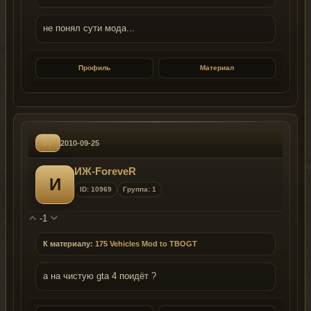
не понял сути мода...
Профиль
Материал
#7
2010-09-25
ИЖ-ForeveR
И
ID: 10969
Группа: 1
-1
К материалу:
175 Vehicles Mod to TBOGT
а на чистую gta 4 поидёт ?