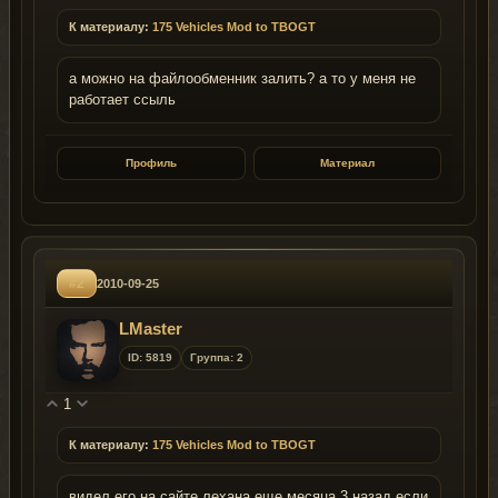
К материалу:
175 Vehicles Mod to TBOGT
а можно на файлообменник залить? а то у меня не
работает ссыль
Профиль
Материал
#2
2010-09-25
LMaster
ID: 5819
Группа: 2
1
К материалу:
175 Vehicles Mod to TBOGT
видел его на сайте лехана еще месяца 3 назад если