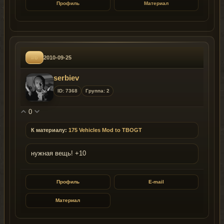
Профиль
Материал
#6
2010-09-25
serbiev
ID: 7368
Группа: 2
0
К материалу:
175 Vehicles Mod to TBOGT
нужная вещь! +10
Профиль
E-mail
Материал