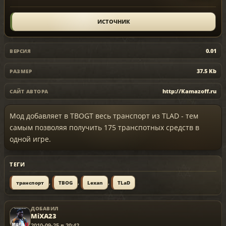
ИСТОЧНИК
0.01
ВЕРСИЯ
37.5 Kb
РАЗМЕР
http://Kamazoff.ru
САЙТ АВТОРА
Мод добавляет в TBOGT весь транспорт из TLAD - тем
самым позволяя получить 175 транспотных средств в
одной игре.
ТЕГИ
,
,
,
транспорт
TBOG
Lexan
TLaD
ДОБАВИЛ
MiXA23
2010-09-25 в 20:42