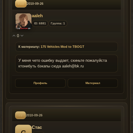
#10
2010-09-26
aaleh
ID: 6881
Группа: 1
0
К материалу:
175 Vehicles Mod to TBOGT
У меня чето ошибку выдает, скиньте пожалуйста
ктонибуть бэкапы сюда aaleh@bk.ru
Профиль
Материал
#9
2010-09-26
Стас
G