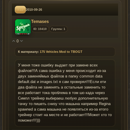
#11
2010-09-26
Temases
ID: 10410
Группа: 1
0
К материалу:
175 Vehicles Mod to TBOGT
У меня тоже ошибку выдает при замене всех
файлов!!!А сама ошибка у меня происходит из-за
двух заменяймых файлов в папку common data
default.dat и images.txt я сам проверял!!!Если ети
два файла не заменять а остальные заменить то
все работает тока проблема в том шо када через
Симпл трейнер выбираеш любую дополнительную
тачку то пишеть снизу что машына например Regina
spawned а сама машына не появляться из-за етого
трейнер стоит на месте и не работает!!!Может хто то
поможет!!!)))