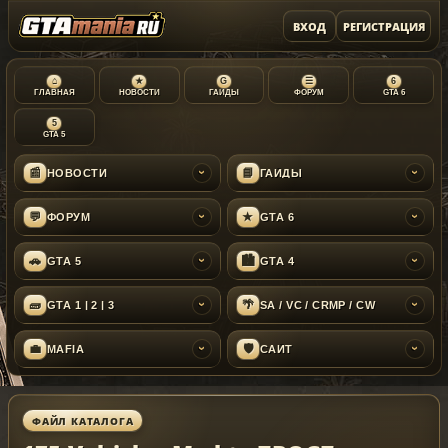
ВХОД
РЕГИСТРАЦИЯ
⌂
★
G
☰
6
ГЛАВНАЯ
НОВОСТИ
ГАЙДЫ
ФОРУМ
GTA 6
5
GTA 5
📰
📘
НОВОСТИ
ГАЙДЫ
›
›
💬
★
ФОРУМ
GTA 6
›
›
🚗
🏙
GTA 5
GTA 4
›
›
🧱
🌴
GTA 1 | 2 | 3
SA / VC / CRMP / CW
›
›
💼
🛡
MAFIA
САЙТ
›
›
ФАЙЛ КАТАЛОГА