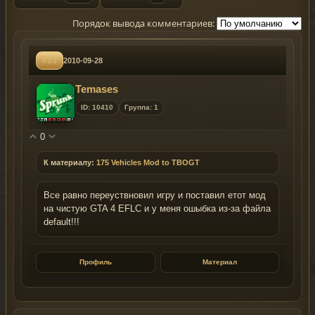
Порядок вывода комментариев:
#13
2010-09-28
Temases
ID: 10410
Группа: 1
0
К материалу:
175 Vehicles Mod to TBOGT
Все равно переуствновил игру и поставил етот мод
на чистую GTA 4 EFLC и у меня ошыбка из-за файла
default!!!
Профиль
Материал