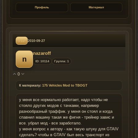
Профиль
Материал
#12
2010-09-27
nazaroff
n
ID: 10114
Группа: 1
0
К материалу:
175 Vehicles Mod to TBOGT
у меня все нормально работает, надо чтобы не
стояло других модов с тачками, например
разнообразный траффик. у меня он стоял и когда
спавнил машину такая же фигня - трейнер завис и
все. убрал мод - все заработало.
у меня вопрос к автору - как такую штуку для GTAIV
сделать? чтобы в GTAIV был весь транспорт из