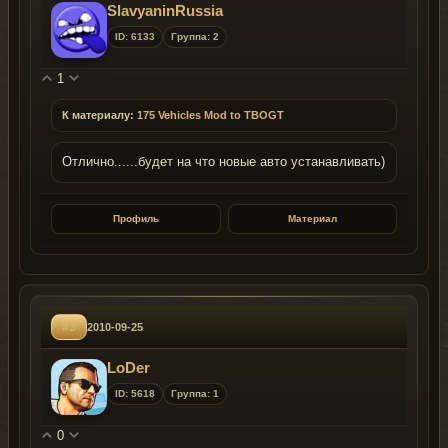
SlavyaninRussia
ID: 6133
Группа: 2
1
К материалу:
175 Vehicles Mod to TBOGT
Отлично......будет на что новые авто устанавливать)
Профиль
Материал
#3
2010-09-25
LoDer
ID: 5618
Группа: 1
0