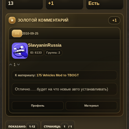
13
+1
Есть
ЗОЛОТОЙ КОММЕНТАРИЙ
+1
#4
2010-09-25
SlavyaninRussia
ID: 6133
Группа: 2
1
К материалу:
175 Vehicles Mod to TBOGT
Отлично......будет на что новые авто устанавливать)
Профиль
Материал
ПОКАЗАНО:
1-12
СТРАНИЦА:
1
/ 1