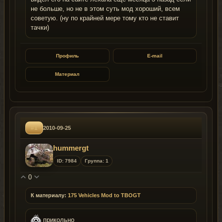
не больше, но не в этом суть мод хороший, всем
советую. (ну по крайней мере тому кто не ставит
тачки)
Профиль
E-mail
Материал
#1
2010-09-25
hummergt
ID: 7984
Группа: 1
0
К материалу:
175 Vehicles Mod to TBOGT
прикольно