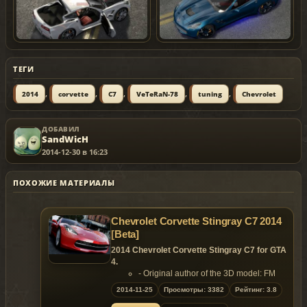
ТЕГИ
,
,
,
,
,
2014
corvette
C7
VeTeRaN-78
tuning
Chevrolet
ДОБАВИЛ
SandWicH
2014-12-30 в 16:23
ПОХОЖИЕ МАТЕРИАЛЫ
Chevrolet Corvette Stingray C7 2014
[Beta]
2014 Chevrolet Corvette Stingray C7 for GTA
4.
- Original author of the 3D model: FM
- Converted & edit by : lszv-p4elkin
2014-11-25
Просмотры: 3382
Рейтинг: 3.8
Features: