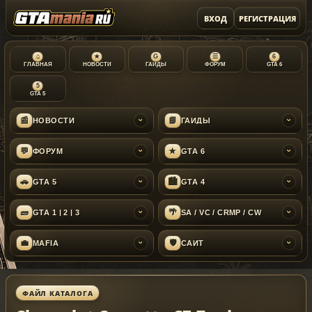
ВХОД
РЕГИСТРАЦИЯ
⌂
★
G
☰
6
ГЛАВНАЯ
НОВОСТИ
ГАЙДЫ
ФОРУМ
GTA 6
5
GTA 5
📰
📘
НОВОСТИ
ГАЙДЫ
›
›
💬
★
ФОРУМ
GTA 6
›
›
🚗
🏙
GTA 5
GTA 4
›
›
🧱
🌴
GTA 1 | 2 | 3
SA / VC / CRMP / CW
›
›
💼
🛡
MAFIA
САЙТ
›
›
ФАЙЛ КАТАЛОГА