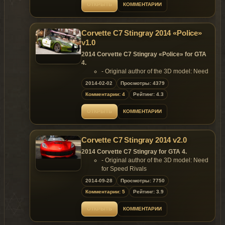
- Support Paintjob.
ОТКРЫТЬ
КОММЕНТАРИИ
Replaces: any car
Corvette C7 Stingray 2014 «Police»
v1.0
2014 Corvette C7 Stingray «Police» for GTA
4.
- Original author of the 3D model: Need
for Speed Rivals
2014-02-02
Просмотры: 4379
- Converted to GTA4 by:
Комментарии: 4
Рейтинг: 4.3
SkylineGTRFreak
- Wheel textures by: AIGE
ОТКРЫТЬ
КОММЕНТАРИИ
- Special thanks to Chipi of KCS for his
helpful Ninja_Ripper support script for
NFS:Rivals models.
Corvette C7 Stingray 2014 v2.0
Features:
- Model support all features of the
2014 Corvette C7 Stingray for GTA 4.
game;
- Original author of the 3D model: Need
- Detailed model;
for Speed Rivals
- Police parts in and out;
- Converted to GTA4 by:
2014-09-28
Просмотры: 7750
- Optional rambar;
SkylineGTRFreak
- Scratch work;
Комментарии: 5
Рейтинг: 3.9
Features:
- Custom dirt mapping;
- Model support all features of the
- Custom lines;
ОТКРЫТЬ
КОММЕНТАРИИ
game.
- Custom LOD models;
Changes in v.2.0: