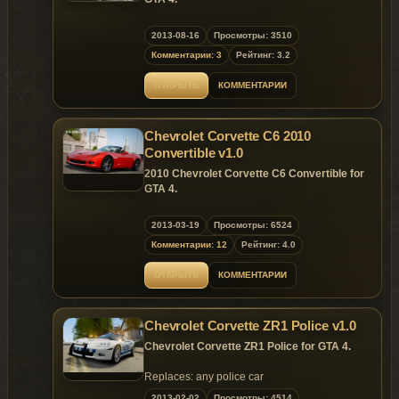
Replaces: any car
Replaces: any car
thank:Aige CHANI yss323
2013-08-16
Просмотры: 3510
Комментарии: 3
Рейтинг: 3.2
ОТКРЫТЬ
КОММЕНТАРИИ
Chevrolet Corvette C6 2010
Convertible v1.0
2010 Chevrolet Corvette C6 Convertible for
GTA 4.
Replaces: any car
2013-03-19
Просмотры: 6524
Комментарии: 12
Рейтинг: 4.0
ОТКРЫТЬ
КОММЕНТАРИИ
Chevrolet Corvette ZR1 Police v1.0
Chevrolet Corvette ZR1 Police for GTA 4.
Replaces: any police car
2013-02-02
Просмотры: 4514