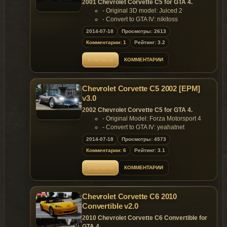
2001 Chevrolet Corvette C5 for GTA 4.
- Original 3D model: Juiced 2
- Convert to GTA IV: nikitoss
Features of model:
2014-07-18
Просмотры: 2613
- Quality model with detailed engine,
Комментарии: 1
Рейтинг: 3.2
suspension, bottom, interior and trunk;
- Support for all main functions of the
ОТКРЫТЬ
КОММЕНТАРИИ
game;
- Own LOD1, LOD2 and COL's;
- Quality dirt;
Chevrolet Corvette C5 2002 [EPM]
- Working retractable headlights (use
EPM and key - O/L);
v3.0
- Realistic reflections in mirrors.
2002 Chevrolet Corvette C5 for GTA 4.
Replaces: any car
- Original Model: Forza Motorsport 4
- Convert to GTA IV: yeahatnet
- Rendering: Knoxville
2014-07-18
Просмотры: 4573
Changes in v.3.0:
Комментарии: 6
Рейтинг: 3.1
- Fixed crash;
- New WTD will smaller file size;
ОТКРЫТЬ
КОММЕНТАРИИ
- Interior can change color;
- Add data;
- Support Paintjob;
Chevrolet Corvette C6 2010
- Add EPM headlight;
- New texture;
Convertible v2.0
- New rim;
2010 Chevrolet Corvette C6 Convertible for
- Fixed some bugs.
GTA 4.