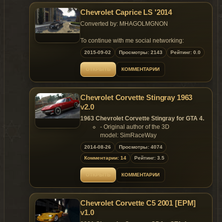
- Custom colission models.
-New interior
Replaces: police
Chevrolet Caprice LS '2014
-Realistic door sills
-New engine
Converted by: MHAGOLMGNON
-New materials
-Targa, standard roof and carbon roof
To continue with me social networking:
-Edited rims and wheels
Alastaqram: MHAGOLMGNON
2015-09-02
Просмотры: 2143
Рейтинг: 0.0
-New handling by Sgt.Kanyo.
Maritime Forum: MHAGOL -MGNON
Replaces: any car
BBM: 527D89C9
ОТКРЫТЬ
КОММЕНТАРИИ
Chevrolet Corvette Stingray 1963
v2.0
1963 Chevrolet Corvette Stingray for GTA 4.
- Original author of the 3D
model: SimRaceWay
- Converted to GTA 4 by: Lord Neophyte
2014-08-26
Просмотры: 4074
Features:
Комментарии: 14
Рейтинг: 3.5
- Model support all features of the
game;
ОТКРЫТЬ
КОММЕНТАРИИ
- Support Paintjob.
Replaces: any car
Chevrolet Corvette C5 2001 [EPM]
v1.0