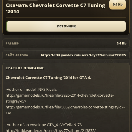
Скачать Chevrolet Corvette C7 Tuning
0.4 Kb
'2014
ИСТОЧНИК
0.4 Kb
РАЗМЕР
http://fotki.yandex.ru/users/toyz77/album/213832/
САЙТ АВТОРА
КРАТКОЕ ОПИСАНИЕ
Chevrolet Corvette C7 Tuning '2014 for GTA 4.
-Author of model : NFS Rivals,
http://gamemodels.ru/files/file/3926-2014-chevrolet-corvette-
stingray-c7/
http://gamemodels.ru/files/file/5052-chevrolet-corvette-stingray-c7-
14/
-Author of an envelope GTA_4 : VeTeRaN-78
http://fotki.yandex.ru/users/toyz77/album/213832/