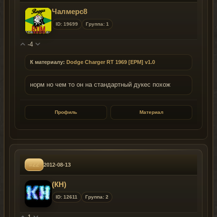
Чалмерс8
ID: 19699
Группа: 1
-4
К материалу:
Dodge Charger RT 1969 [EPM] v1.0
норм но чем то он на стандартный дукес похож
Профиль
Материал
#22
2012-08-13
(КН)
ID: 12611
Группа: 2