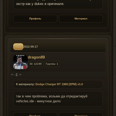
экстр как у dukes в оригинале.
Профиль
Материал
#23
2012-09-17
dragon89
ID: 12199
Группа: 1
-1
К материалу:
Dodge Charger RT 1969 [EPM] v1.0
так в чем проблема, возьми да отредактируй
vehicles.ide - минутное дело
Профиль
Материал