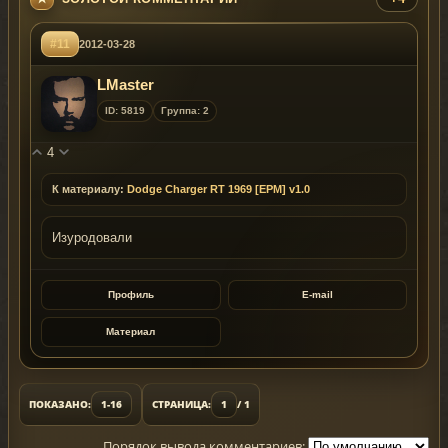
#11
2012-03-28
LMaster
ID: 5819
Группа: 2
4
К материалу:
Dodge Charger RT 1969 [EPM] v1.0
Изуродовали
Профиль
E-mail
Материал
ПОКАЗАНО:
1-16
СТРАНИЦА:
1
/ 1
Порядок вывода комментариев: