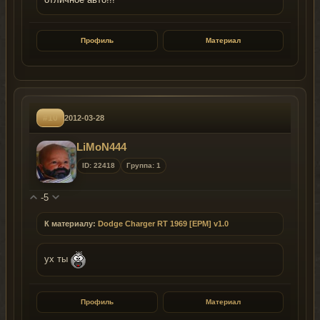
Профиль
Материал
#10
2012-03-28
LiMoN444
ID: 22418
Группа: 1
-5
К материалу:
Dodge Charger RT 1969 [EPM] v1.0
ух ты
Профиль
Материал