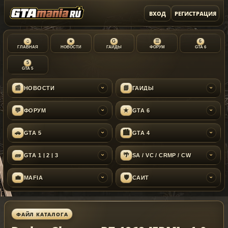
ВХОД
РЕГИСТРАЦИЯ
⌂
★
G
☰
6
ГЛАВНАЯ
НОВОСТИ
ГАЙДЫ
ФОРУМ
GTA 6
5
GTA 5
📰
📘
НОВОСТИ
ГАЙДЫ
›
›
💬
★
ФОРУМ
GTA 6
›
›
🚗
🏙
GTA 5
GTA 4
›
›
🧱
🌴
GTA 1 | 2 | 3
SA / VC / CRMP / CW
›
›
💼
🛡
MAFIA
САЙТ
›
›
ФАЙЛ КАТАЛОГА