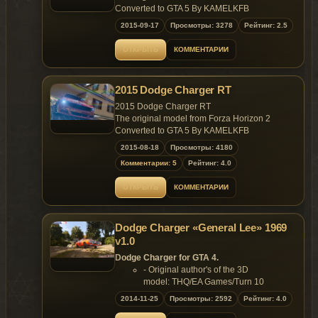
Converted to GTA 5 By KAMELKFB
2015-09-17
Просмотры: 3278
Рейтинг: 2.5
Open readme.txt for installation
ОТКРЫТЬ
КОММЕНТАРИИ
Feel free to make custom skin
Bugs: Windows won't break ,No engine on it
2015 Dodge Charger RT
2015 Dodge Charger RT
The original model from Forza Horizon 2
Converted to GTA 5 By KAMELKFB
2015-08-18
Просмотры: 4180
Open readme.txt for installation
Комментарии: 5
Рейтинг: 4.0
Bugs: Windows won't break ,No engine on
ОТКРЫТЬ
КОММЕНТАРИИ
it,Speed meter won't work
Enjoy!
Dodge Charger «General Lee» 1969
v1.0
Dodge Charger for GTA 4.
- Original author's of the 3D
model: THQ/EA Games/Turn 10
- Converted, overworked, edit, modify
2014-11-25
Просмотры: 2592
Рейтинг: 4.0
and new parts by : Mr.© Bolleck®