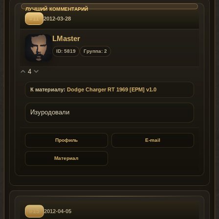
#11
2012-03-28
LMaster
ID: 5819
Группа: 2
4
К материалу:
Dodge Charger RT 1969 [EPM] v1.0
Изуродовали
Профиль
E-mail
Материал
#15
2012-04-05