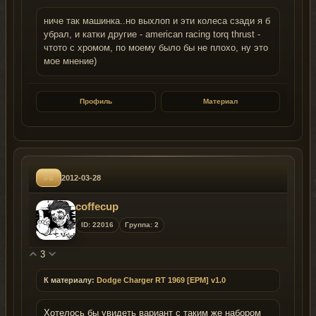
ниче так машинка..но выхлоп и эти колеса сзади я б
убрал, и катки другие - american racing torq thrust -
чтото с хромом, по моему было бы не плохо, ну это
мое мнение)
Профиль
Материал
#6
2012-03-28
coffecup
ID: 22016
Группа: 2
3
К материалу:
Dodge Charger RT 1969 [EPM] v1.0
Хотелось бы увидеть вариант с таким же набором