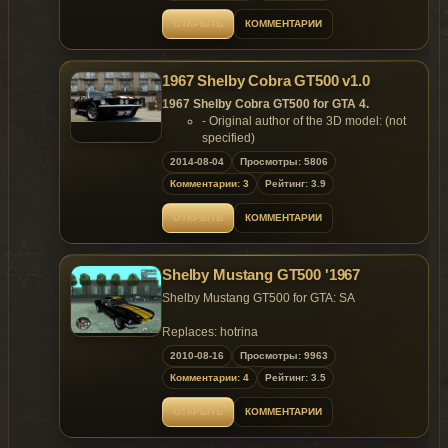
Replaces: any car
----
ОТКРЫТЬ
КОММЕНТАРИИ
contact me
1967 Shelby Cobra GT500 v1.0
insta : mrfive_1995
1967 Shelby Cobra GT500 for GTA 4.
fb: Amin Mrfive
- Original author of the 3D model: (not
specified)
- Converted to GTA 4 by: louping0
2014-08-04
Просмотры: 5806
Features:
Комментарии: 3
Рейтинг: 3.9
- Model support all features of the
game.
ОТКРЫТЬ
КОММЕНТАРИИ
Replaces: any car
Shelby Mustang GT500 '1967
Shelby Mustang GT500 for GTA: SA
Replaces: hotrina
2010-08-16
Просмотры: 9963
Комментарии: 4
Рейтинг: 3.5
ОТКРЫТЬ
КОММЕНТАРИИ