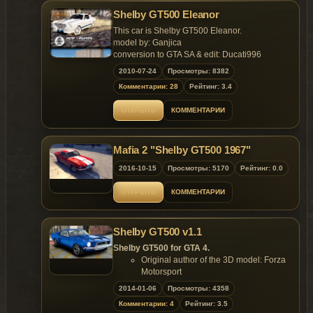
Shelby GT500 Eleanor
This car is Shelby GT500 Eleanor.
model by: Ganjica
conversion to GTA SA & edit: Ducati996
conversion from GTA SA to GTA IV: pecet93
2010-07-24
Просмотры: 8382
handling by: igl
Комментарии: 28
Рейтинг: 3.4
ОТКРЫТЬ
КОММЕНТАРИИ
Mafia 2 "Shelby GT500 1967"
2016-10-15
Просмотры: 5170
Рейтинг: 0.0
ОТКРЫТЬ
КОММЕНТАРИИ
Shelby GT500 v1.1
Shelby GT500 for GTA 4.
Original author of the 3D model: Forza
Motorsport
Converted to GTA4 by: Lord Neophyte
2014-01-06
Просмотры: 4358
Features:
Комментарии: 4
Рейтинг: 3.5
Model support all features of the game.