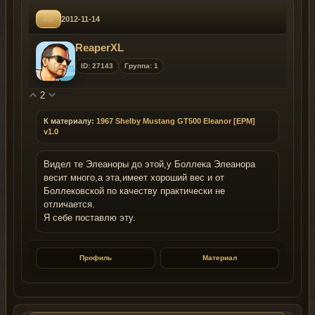
#8
2012-11-14
ReaperXL
ID: 27143
Группа: 1
2
К материалу:
1967 Shelby Mustang GT500 Eleanor [EPM]
v1.0
Видел те Элеаноры до этой,у Боллека Элеанора
весит много,а эта,имеет хороший вес и от
Боллековской по качеству практически не
отличается.
Я себе поставлю эту.
Профиль
Материал