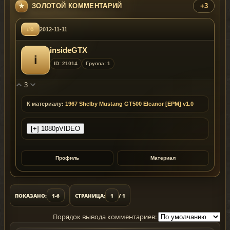
ЗОЛОТОЙ КОММЕНТАРИЙ
+3
#6
2012-11-11
insideGTX
i
ID: 21014
Группа: 1
3
К материалу:
1967 Shelby Mustang GT500 Eleanor [EPM] v1.0
Профиль
Материал
ПОКАЗАНО:
1-6
СТРАНИЦА:
1
/ 1
Порядок вывода комментариев: