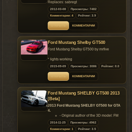
Replaces: sabregt
2012-03-08
Просмотры: 7482
Комментарии: 4
Рейтинг: 3.9
ОТКРЫТЬ
КОММЕНТАРИИ
Ford Mustang Shelby GT500
Ford Mustang Shelby GT500 by mrfive
* lights working
* speedo meter working
2015-09-09
Просмотры: 3086
Рейтинг: 0.0
* rpm working
* hands on steering wheel
ОТКРЫТЬ
КОММЕНТАРИИ
* glass breakable
----
Ford Mustang SHELBY GT500 2013
original model : forza 4
[Beta]
covert to gta v : mrfive
2013 Ford Mustang SHELBY GT500 for GTA
----
4.
- Original author of the 3D model: FM
install
- Converted & edit by : lszv-p4elkin
2014-11-25
Просмотры: 4962
Features:
x64e.rpf\levels\gta5\vehicles.rpf
Комментарии: 1
Рейтинг: 3.5
- Support Paintjob.