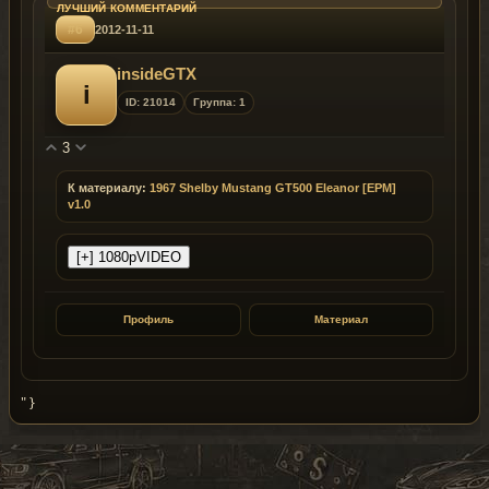
#6
2012-11-11
insideGTX
i
ID: 21014
Группа: 1
3
К материалу:
1967 Shelby Mustang GT500 Eleanor [EPM]
v1.0
Профиль
Материал
" }