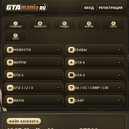
ВХОД
РЕГИСТРАЦИЯ
⌂
★
G
☰
6
ГЛАВНАЯ
НОВОСТИ
ГАЙДЫ
ФОРУМ
GTA 6
5
GTA 5
📰
📘
НОВОСТИ
ГАЙДЫ
›
›
💬
★
ФОРУМ
GTA 6
›
›
🚗
🏙
GTA 5
GTA 4
›
›
🧱
🌴
GTA 1 | 2 | 3
SA / VC / CRMP / CW
›
›
💼
🛡
MAFIA
САЙТ
›
›
ФАЙЛ КАТАЛОГА