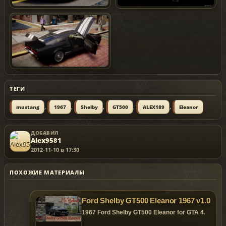
ТЕГИ
,
,
,
,
,
mustang
1967
Shelby
GT500
ALEX189
Eleanor
ДОБАВИЛ
Alex9581
2012-11-10 в 17:30
ПОХОЖИЕ МАТЕРИАЛЫ
Ford Shelby GT500 Eleanor 1967 v1.0
1967 Ford Shelby GT500 Eleanor for GTA 4.