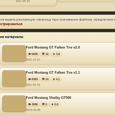
2011-09-18
 не видеть рекламную страницу при скачивании файлов, предлагаем 
истрироваться
.
ие материалы:
Ford Mustang GT Falken Tire v2.0
👁 6685
💬 16
★ 3.8
2011-10-12
Ford Mustang GT Falken Tire v1.1
👁 6999
💬 24
★ 4.1
2011-09-18
Ford Mustang Shelby GT500
👁 3086
💬 0
★ 0.0
2015-09-09