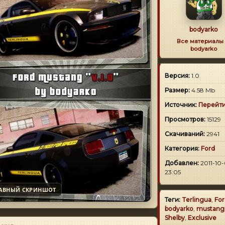
bodyarko
Все материалы 
bodyarko
Версия:
1.0
Размер:
4.58 Mb
Источник:
Перейт
Просмотров:
15129
Скачиваний:
2941
Категория:
Ford
Добавлен:
2011-10-
23:05
АВНЫЙ СКРИНШОТ
Теги:
Terlingua
,
For
bodyarko
,
mustang
Shelby
,
Exclusive