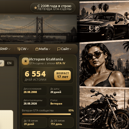
С 2008 года в строю
★
ЛЕГЕНДА GTA-СЦЕНЫ
CRMP
CW
Mafia
Сайт
История
GtaMania
★
GTA-сцена с эпохи
GTA IV
U
EN
6 554
ВОЗРАСТ
17 лет
ДНЕЙ ИСТОРИИ
Дата основания
До даты
28.08.2008
20 дней
Дата годовщины
Статус
28.08.2026
Ветеран
Ветеран GTA-сообщества
95%
До 18-летия:
До 20-летия:
20 дней
751 день