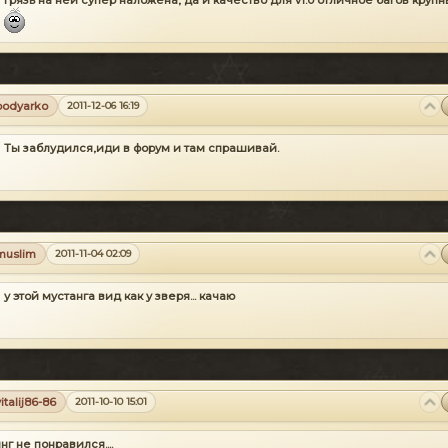
Грязь на ней супер наложена, да и качество для v1.0 отличное багов крупн
bodyarko
2011-12-06 16:19
Ты заблудился,иди в форум и там спрашивай.
muslim
2011-11-04 02:09
у этой мустанга вид как у зверя... качаю
vitalij86-86
2011-10-10 15:01
г не понравился....