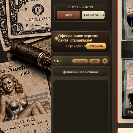
БЫСТРЫЙ ВХОД
Вход
Регистрация
Официальное зеркало
сайта:
gtamania.net
Переходов:
0
открыть
↻
ЧАТ
ONLINE
LIVE
Онлайн-чат активен
ГЛ