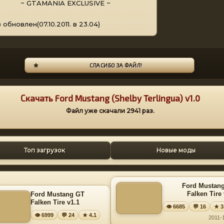
~ GTAMANIA EXCLUSIVE ~
 обновлен(07.10.2011. в 23.04)
СПАСИБО ЗА ФАЙЛ!
Скачать Ford Mustang (Shelby Terlingua) v1.0
Файл уже скачали
2941
раз.
Топ загрузок
Новые моды
Ford Mustan
Falken Tire 
Ford Mustang GT
Falken Tire v1.1
👁 6685
💬 16
★ 3
👁 6999
💬 24
★ 4.1
2011-