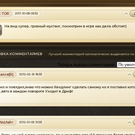
TOR
2011-10-08 09:32
На вид супер.. грозный мустанг, посмотрим в игре как дела обстоят)
ОВКА КОММЕНТАРИЕВ
Лучший комментарий автоматически выделяется по
Порядок вывода комментариев:
Lance[R]
2012-02-16 18:33
ил и поездил,знаю что можно Хендлинг сделать самому но я поставил кот
,авто в каждом повороте Уходит в Дрифт
WoLfeR^
2012-01-05 10:33