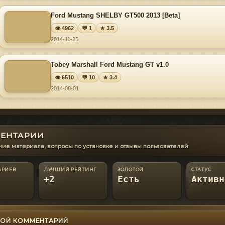
Ford Mustang SHELBY GT500 2013 [Beta]
👁 4962
💬 1
★ 3.5
2014-11-25
Tobey Marshall Ford Mustang GT v1.0
👁 6510
💬 10
★ 3.4
2014-08-01
ЕНТАРИИ
ие материала, вопросы по установке и отзывы пользователей
АРИЕВ
ЛУЧШИЙ РЕЙТИНГ
ЗОЛОТОЙ
СТАТУС
+2
Есть
Активн
ОЙ КОММЕНТАРИЙ