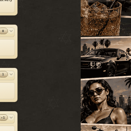
ых нету
УАЗ
[18]
SparkIV 0.6.8
#13
Грузовые
[105]
MOD
[1.0.7.0 + EFLC
1.1.2.0]
Программы
Спец. транспорт
[207]
2010-06-07
Лодки
[19]
⬇
Скачиваний:
23528
0
Мотоциклы
[76]
SandWicH
Открыть
Прочие
[252]
Оригинальный
#14
MOD
Сборки автомобилей
vehicles.img
[26]
Прочие
2009-12-30
⬇
Скачиваний:
23137
1
Temsnik
Открыть
Патч для GTA 4
#15
MOD
1.0.6.0 (RUS)
Патчи
2010-04-20
⬇
Скачиваний:
22911
BURTON
Открыть
-1
Патч 1.0.3.1 для
#16
MOD
GTA 4 / GTA IV