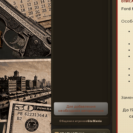
ОПИС
Ford 
Особ
Замен
Для добавления
До 1
необходима авторизация
с
Общение игроков
GtaMania