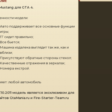
АНИЕ
Mustang для GTA 4.
енности модели:
Авто поддерживает все основные функции
игры;
ГГ сидит правильно;
Все бьется;
Машина издалека выглядит так же, как и
вблизи;
Присутствуют обратные стороны стекол;
Качественные отражения в зеркалах;
Номера екстрой.
яет: любой автомобиль
7.10.2011 модель является эксклюзивом для
айтов GtaMania.ru и Fire-Starter-Team.ru