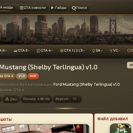
A моды
GTA новости
Гайды
Поиск
A 6
GTA 5
GTA 4
GTA 1 | 2 | 3
SA
VC
Mustang (Shelby Terlingua) v1.0
R
 GTA 4
V1.0
HOT
 бесплатно без регистрации
Ford Mustang (Shelby Terlingua) v1.0
:
Машины GTA 4
Размер: 4.58 Mb
Версия:
1.0
2941
ФАЙЛ ДОБАВИЛ
НШОТЫ