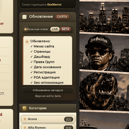
Скоро годовщина
GtaMania
!
Обновление
САЙТА
от
Важные изменения
LIVE
BETA
Обновлено:
✓ Меню сайта
✓ Страницы
✓ Дашборд
и
✓ Права Групп
✓ Дата основания
✓ Регистрация
✓ PDA адаптация
✓ Seo оптимизация
✓ Защита сайта
Обновлено сегодня
✓ Загрузка страниц
07,
Версия сайта:
beta
✓ Моды
✓ Главная
Категории
✓ Репутация
✓ Золотой коммент
d
,
✓ Футер
Acura
,
[11]
✓ Форум
Alfa Romeo
[23]