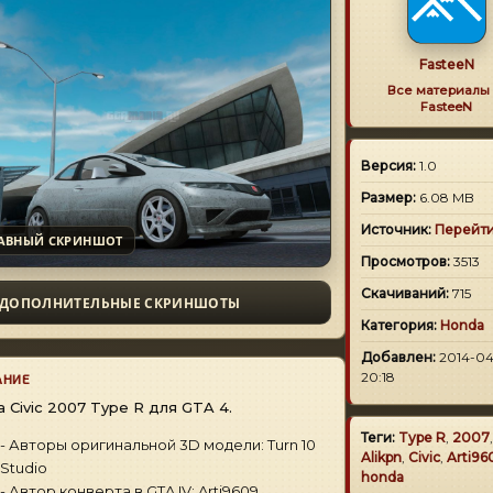
FasteeN
Все материалы 
FasteeN
Версия:
1.0
Размер:
6.08 MB
Источник:
Перейт
АВНЫЙ СКРИНШОТ
Просмотров:
3513
Скачиваний:
715
ДОПОЛНИТЕЛЬНЫЕ СКРИНШОТЫ
Категория:
Honda
Добавлен:
2014-04
20:18
АНИЕ
 Civic 2007 Type R для GTA 4.
Теги:
Type R
,
2007
,
- Авторы оригинальной 3D модели: Turn 10
Alikpn
,
Civic
,
Arti96
Studio
honda
- Автор конверта в GTA IV: Arti9609