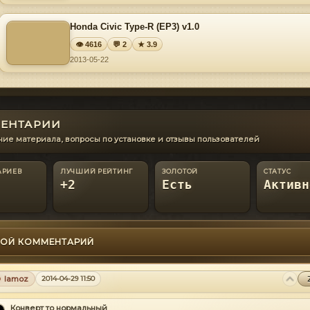
Honda Civic Type-R (EP3) v1.0
👁 4616
💬 2
★ 3.9
2013-05-22
ЕНТАРИИ
ие материала, вопросы по установке и отзывы пользователей
АРИЕВ
ЛУЧШИЙ РЕЙТИНГ
ЗОЛОТОЙ
СТАТУС
+2
Есть
Активн
ОЙ КОММЕНТАРИЙ
lamoz
2014-04-29 11:50
Конверт то нормальный