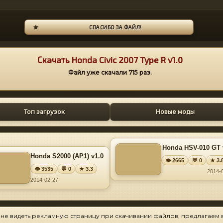
СПАСИБО ЗА ФАЙЛ!
Скачать Honda Civic 2007 Type R v1.0
Файл уже скачали
715
раз.
Топ загрузок
Новые моды
Honda HSV-010 GT 
Honda S2000 (AP1) v1.0
👁 2665
💬 0
★ 3.
👁 3535
💬 0
★ 3.3
2014-
2014-02-27
 не видеть рекламную страницу при скачивании файлов, предлагаем 