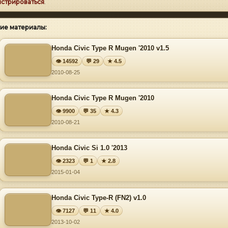
истрироваться
.
ие материалы:
Honda Civic Type R Mugen '2010 v1.5
👁 14592
💬 29
★ 4.5
2010-08-25
Honda Civic Type R Mugen '2010
👁 9900
💬 35
★ 4.3
2010-08-21
Honda Civic Si 1.0 '2013
👁 2323
💬 1
★ 2.8
2015-01-04
Honda Civic Type-R (FN2) v1.0
👁 7127
💬 11
★ 4.0
2013-10-02