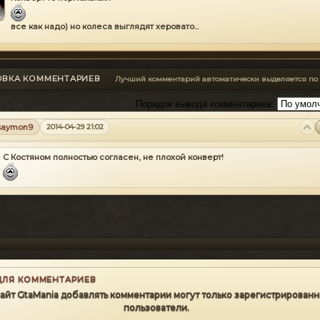
все как надо) но колеса выглядят херовато...
а их чуть чуть в арку засунуть )
ОВКА КОММЕНТАРИЕВ
Лучший комментарий автоматически выделяется по
Порядок вывода комментариев:
saymon9
2014-04-29 21:02
С Костяном полностью согласен, не плохой конверт!
ДЛЯ КОММЕНТАРИЕВ
сайт GtaMania добавлять комментарии могут только зарегистрирован
пользователи.