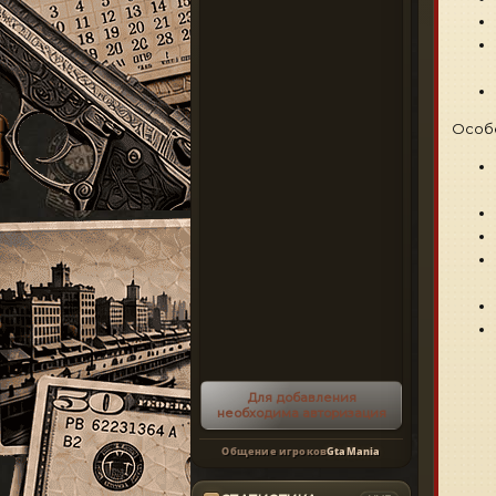
Особ
Для добавления
необходима авторизация
Общение игроков
GtaMania