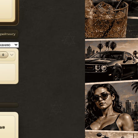
УАЗ
[18]
SparkIV 0.6.8
#13
Грузовые
[105]
MOD
[1.0.7.0 + EFLC
1.1.2.0]
Программы
Спец. транспорт
[207]
2010-06-07
Лодки
[19]
⬇
Скачиваний:
23528
 рейтингу
Мотоциклы
[76]
SandWicH
Открыть
Прочие
[252]
Оригинальный
#14
0
MOD
Сборки автомобилей
vehicles.img
[26]
Прочие
2009-12-30
⬇
Скачиваний:
23137
Temsnik
Открыть
Патч для GTA 4
#15
MOD
1.0.6.0 (RUS)
Патчи
2010-04-20
⬇
Скачиваний:
22911
BURTON
Открыть
ные
Патч 1.0.3.1 для
#16
MOD
GTA 4 / GTA IV