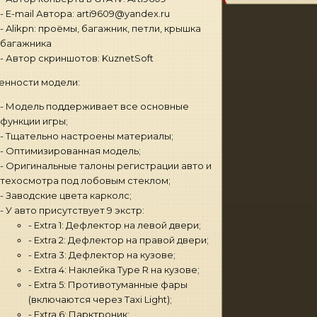
- E-mail Автора: arti9609@yandex.ru
- Alikpn: проёмы, багажник, петли, крышка
багажника
- Автор скриншотов: KuznetSoft
енности модели:
- Модель поддерживает все основные
функции игры;
- Тщательно настроены материалы;
- Оптимизированная модель;
- Оригинальные талоны регистрации авто и
техосмотра под лобовым стеклом;
- Заводские цвета карколс;
- У авто присутствует 9 экстр:
- Extra 1: Дефлектор на левой двери;
- Extra 2: Дефлектор на правой двери;
- Extra 3: Дефлектор на кузове;
- Extra 4: Наклейка Type R на кузове;
- Extra 5: Противотуманные фары
(включаются через Taxi Light);
- Extra 6: Парктроник;