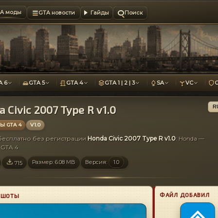
A моды
GTA новости
Гайды
Поиск
A 6
GTA 5
GTA 4
GTA 1 | 2 | 3
SA
VC
 Civic 2007 Type R v1.0
R
 GTA 4
V1.0
 бесплатно без регистрации
Honda Civic 2007 Type R v1.0
: Honda —
GTA 4
Размер: 6.08 MB
Версия:
1.0
715
ФАЙЛ ДОБАВИЛ
НШОТЫ