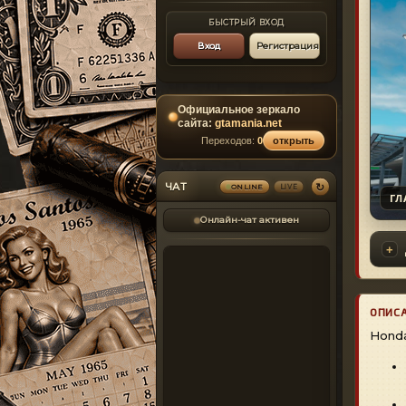
БЫСТРЫЙ ВХОД
Вход
Регистрация
Официальное зеркало
сайта:
gtamania.net
Переходов:
0
открыть
↻
ЧАТ
ONLINE
LIVE
ГЛ
Онлайн-чат активен
ОПИС
Honda