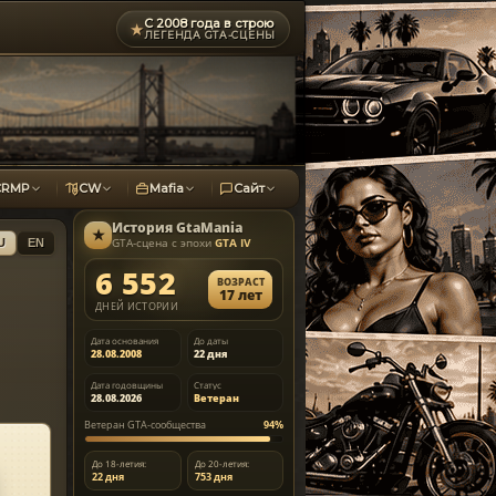
С 2008 года в строю
★
ЛЕГЕНДА GTA-СЦЕНЫ
CRMP
CW
Mafia
Сайт
История
GtaMania
★
GTA-сцена с эпохи
GTA IV
U
EN
6 552
ВОЗРАСТ
17 лет
ДНЕЙ ИСТОРИИ
Дата основания
До даты
28.08.2008
22 дня
Дата годовщины
Статус
28.08.2026
Ветеран
Ветеран GTA-сообщества
94%
До 18-летия:
До 20-летия:
22 дня
753 дня