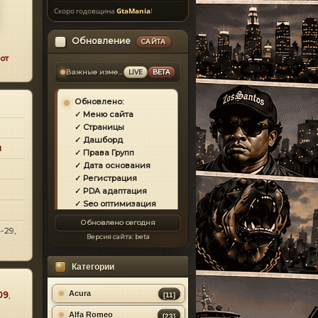
Скоро годовщина
GtaMania
!
Обновление
САЙТА
от
Важные изменения
LIVE
BETA
Обновлено:
✓ Меню сайта
✓ Страницы
✓ Дашборд
и
✓ Права Групп
✓ Дата основания
✓ Регистрация
✓ PDA адаптация
✓ Seo оптимизация
✓ Защита сайта
Обновлено сегодня
✓ Загрузка страниц
-29,
Версия сайта:
beta
✓ Моды
✓ Главная
Категории
✓ Репутация
✓ Золотой коммент
✓ Футер
Acura
09
,
[11]
✓ Форум
Alfa Romeo
[23]