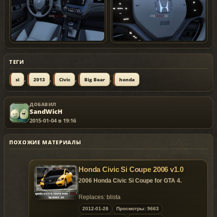
ТЕГИ
,
,
,
,
si
2013
Civic
Big Bear
honda
ДОБАВИЛ
SandWicH
2015-01-04 в 19:16
ПОХОЖИЕ МАТЕРИАЛЫ
Honda Civic Si Coupe 2006 v1.0
2006 Honda Civic Si Coupe for GTA 4.
Replaces: blista
2012-01-28
Просмотры: 9663
Model is exclusive to
Gta
Mania
.ru
!
&
Gta
-