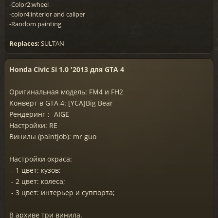
-Color2:wheel
-color4:interior and caliper
-Random painting
Replaces:
SULTAN
Honda Civic Si 1.0 '2013 для GTA 4
Оригинальная модель: FM4 и FH2
Конверт в GTA 4: [YCA]Big Bear
Рендеринг： AIGE
Настройки: RE
Винилы (paintjob): mr guo
Настройки окраса:
- 1 цвет: кузов;
- 2 цвет: колеса;
- 3 цвет: интерьер и суппорта;
В архиве три винила.