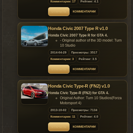
Комментарии: 17
Рейтинг: 4.1
Universe.
Ucoz
.ru
!
sites until 06.02.2012 !
ОТКРЫТЬ
КОММЕНТАРИИ
~ GTAMANIA EXCLUSIVE ~
Honda Civic 2007 Type R v1.0
Honda Civic 2007 Type R for GTA 4.
- Original author of the 3D model: Turn
10 Studio
- Converted to GTA4 by: Arti9609
2014-04-29
Просмотры: 3517
- Author Email: arti9609@yandex.ru
Комментарии: 3
Рейтинг: 3.5
- Alikpn: detais
Features:
ОТКРЫТЬ
КОММЕНТАРИИ
- Model support all features of the
game;
- Thoroughly tuned materials;
Honda Civic Type-R (FN2) v1.0
- Animated suspension;
- Original vehicle registration sticker
Honda Civic Type-R (FN2) for GTA 4.
and inspection stickers;
Original Author: Turn 10 Studios(Forza
- The model has 9 extra:
Motorsport 4)
- Extra 1: Left door deflector;
Converted to GTA4 by: y97y
2013-10-02
Просмотры: 7134
- Extra 2: Right door deflector;
Data Setting by: y97y
- Extra 3: Body deflector;
Комментарии: 11
Рейтинг: 4.0
Features:
- Extra 4: Type R sticker;
HQ Exterior and MQ Interior;
- Extra 5: Fog lights;
ОТКРЫТЬ
КОММЕНТАРИИ
Support Paintjob;
- Extra 6: Parktronic;