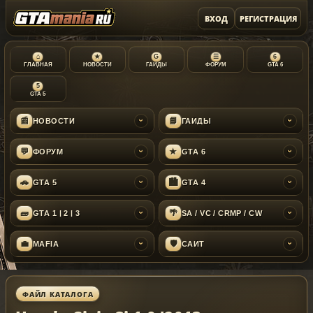
ВХОД
РЕГИСТРАЦИЯ
⌂
★
G
☰
6
ГЛАВНАЯ
НОВОСТИ
ГАЙДЫ
ФОРУМ
GTA 6
5
GTA 5
📰
📘
НОВОСТИ
ГАЙДЫ
›
›
💬
★
ФОРУМ
GTA 6
›
›
🚗
🏙
GTA 5
GTA 4
›
›
🧱
🌴
GTA 1 | 2 | 3
SA / VC / CRMP / CW
›
›
💼
🛡
MAFIA
САЙТ
›
›
ФАЙЛ КАТАЛОГА