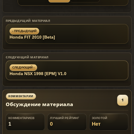
~ GTAMANIA EXCLUSIVE
~
Until 11.10.2010 model is exclusive to the
site
Gta
Mania
.ru
!
ПРЕДЫДУЩИЙ МАТЕРИАЛ
‹ ПРЕДЫДУЩИЙ
Honda FIT 2010 [Beta]
СЛЕДУЮЩИЙ МАТЕРИАЛ
СЛЕДУЮЩИЙ ›
Honda NSX 1998 [EPM] V1.0
КОММЕНТАРИИ
1
Обсуждение материала
КОММЕНТАРИЕВ
ЛУЧШИЙ РЕЙТИНГ
ЗОЛОТОЙ
1
0
Нет