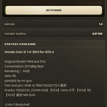
ИСТОЧНИК
1.0
ВЕРСИЯ
8,97 МБ
РАЗМЕР ФАЙЛА
КРАТКОЕ ОПИСАНИЕ
Honda Civic Si 1.0 '2013 for GTA 4
Original Model: FM4 and FH2
Convertation: [YCA]Big Bear
Rendering： AIGE
date: RE
paintjob by mr guo
Test and pics: AIGE re 7004 YSS323 TG S 厕所
thanks: YSS323 Dr_CHANI AIGE 【YCA】nima 小宇 【YCA】RE
【YCA】厕所 MR GUO
-Color1:Bodyshell