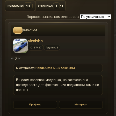
ПОКАЗАНО:
1-1
СТРАНИЦА:
1
/ 1
Порядок вывода комментариев:
#1
2015-01-04
alexisbn
ID: 37417
Группа: 1
0
К материалу:
Honda Civic Si 1.0 &#39;2013
В целом красивая моделька, но заточена она
прежде всего для фоточек, ибо подкапотки там и не
пахнет)
Профиль
Материал