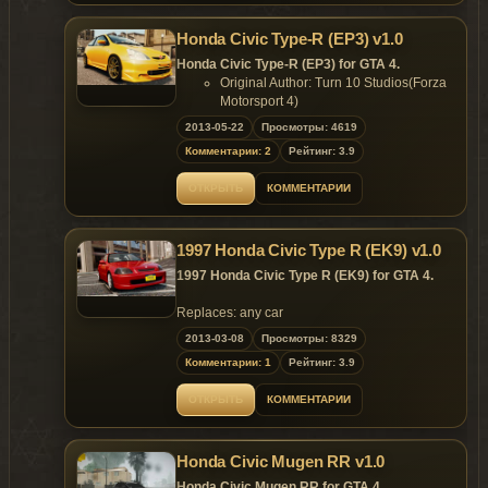
template include;
- Extra 7: Antenna;
- color 1:body;
- Extra 8: Lights washer;
Honda Civic Type-R (EP3) v1.0
- color 2:rim;
- Extra 9: Front Plate;
- .wft 3.43mb;
Honda Civic Type-R (EP3) for GTA 4.
- Supports
Paintjob
(template included).
- .wtd 1.55mb.
Original Author: Turn 10 Studios(Forza
Replaces: sultanrs
Replaces: any car
Motorsport 4)
Converted to GTA4 by: y97y
2013-05-22
Просмотры: 4619
Data Setting by: y97y
Комментарии: 2
Рейтинг: 3.9
Features of model:
HQ Exterior and HQ Interior;
ОТКРЫТЬ
КОММЕНТАРИИ
Support paintjob;
Template include;
color1: body;
1997 Honda Civic Type R (EK9) v1.0
color2: rims;
wft: 3.55mb;
1997 Honda Civic Type R (EK9) for GTA 4.
wtd: 1.29mb
Replaces: any car
Replaces: any car
2013-03-08
Просмотры: 8329
Комментарии: 1
Рейтинг: 3.9
ОТКРЫТЬ
КОММЕНТАРИИ
Honda Civic Mugen RR v1.0
Honda Civic Mugen RR for GTA 4.