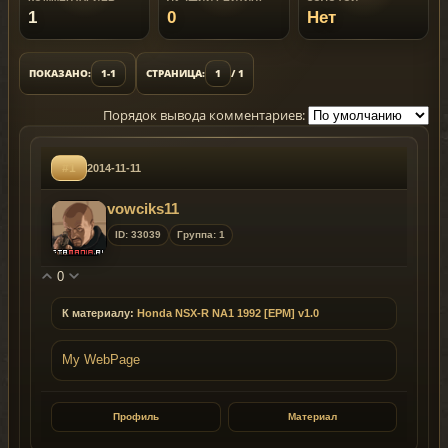
1
0
Нет
ПОКАЗАНО:
1-1
СТРАНИЦА:
1
/ 1
Порядок вывода комментариев:
#1
2014-11-11
vowciks11
ID: 33039
Группа: 1
0
К материалу:
Honda NSX-R NA1 1992 [EPM] v1.0
My WebPage
Профиль
Материал