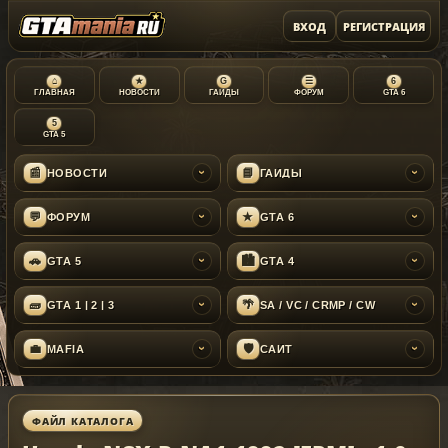
ВХОД
РЕГИСТРАЦИЯ
⌂
★
G
☰
6
ГЛАВНАЯ
НОВОСТИ
ГАЙДЫ
ФОРУМ
GTA 6
5
GTA 5
📰
📘
НОВОСТИ
ГАЙДЫ
›
›
💬
★
ФОРУМ
GTA 6
›
›
🚗
🏙
GTA 5
GTA 4
›
›
🧱
🌴
GTA 1 | 2 | 3
SA / VC / CRMP / CW
›
›
💼
🛡
MAFIA
САЙТ
›
›
ФАЙЛ КАТАЛОГА