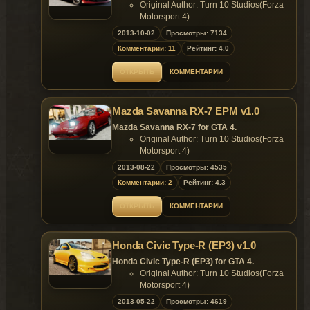
Original Author: Turn 10 Studios(Forza
Motorsport 4)
Converted to GTA4 by: y97y
2013-10-02
Просмотры: 7134
Data Setting by: y97y
Комментарии: 11
Рейтинг: 4.0
Features:
HQ Exterior and MQ Interior;
ОТКРЫТЬ
КОММЕНТАРИИ
Support Paintjob;
template include;
- color 1:body;
Mazda Savanna RX-7 EPM v1.0
- color 2:rim;
- .wft 3.43mb;
Mazda Savanna RX-7 for GTA 4.
- .wtd 1.55mb.
Original Author: Turn 10 Studios(Forza
Replaces: any car
Motorsport 4)
Converted to GTA4 by: y97y
2013-08-22
Просмотры: 4535
Features:
Комментарии: 2
Рейтинг: 4.3
HQ Exterior and HQ Interior;
Support paintjobs;
ОТКРЫТЬ
КОММЕНТАРИИ
Template included;
1 paintjobs;
6 extra parts;
Honda Civic Type-R (EP3) v1.0
extra_1 stock front bumper;
extra_2 stock spoiler;
Honda Civic Type-R (EP3) for GTA 4.
extra_3 Liberty city plate;
Original Author: Turn 10 Studios(Forza
extra_5 MAZDASPEED front bumper;
Motorsport 4)
extra_6 car plate;
Converted to GTA4 by: y97y
2013-05-22
Просмотры: 4619
extra_7 Corksport spoiler;
Data Setting by: y97y