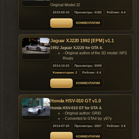
Original Model:J2
Model Ripped：FeiJi
2015-02-10
Просмотры: 4182
Рейтинг: 4.4
Convert to GTA IV:FeiJi
Rendering：FeiJi
ОТКРЫТЬ
КОММЕНТАРИИ
Screenshot：FeiJi
Test:FeiJi Liberty ALP7004 A8 koke Alax
[Itasha] Raggazam 葡萄saite
Jaguar XJ220 1992 [EPM] v1.1
Thank:A8 ALP7004 TG Liberty koke Alax
[Itasha] Raggazam 葡萄saite
1992 Jaguar XJ220 for GTA 4.
Data:葡萄saite
- Original author of the 3D model: NFS
Rivals
Feature
- Convertion to GTA 4: alex189
2014-10-22
Просмотры: 3095
No.1:Small size, suitable for players with low
- Author Email: zulalex189@gmail.com
Комментарии: 2
Рейтинг: 4.4
No.2:High quality rendering and baking Body
- Gameplay, Testings, Texture Editings,
No.3:UV lights and good mask stains
Lines Settings, Advices & Screenshots -
ОТКРЫТЬ
КОММЕНТАРИИ
No.4:More painting selection
outsid3r4
No.5:The latter two bumper selection
Features:
- Model support all features of the
Color：
Honda HSV-010 GT v1.0
game.
---Color1:Body
Replaces: any car
Honda HSV-010 GT for GTA 4.
---Color2:Rim
- Original author: GRID
- Converted to GTA4 by: y97y
File Size：
Features:
---Wft:2.17 MB
2014-07-20
Просмотры: 2667
Рейтинг: 3.8
- HQ Exterior and MQ Interior;
---Wtd:3.68 MB
- Support paintjobs;
---Template:2.03 MB
ОТКРЫТЬ
КОММЕНТАРИИ