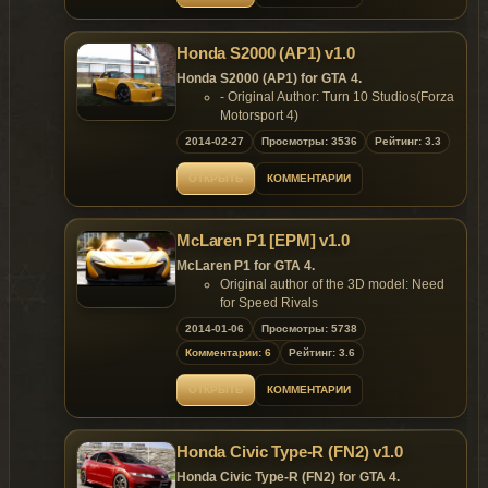
- 1 paintjob;
---Readme.txt:1.28 KB
- Template included;
- color1 body;
[GOC Modding Team] Replaces: Sultanrs
Honda S2000 (AP1) v1.0
- color2 rims.
Replaces: any car
Honda S2000 (AP1) for GTA 4.
- Original Author: Turn 10 Studios(Forza
Motorsport 4)
- Converted to GTA4 by: y97y
2014-02-27
Просмотры: 3536
Рейтинг: 3.3
Features:
- HQ Exterior and HQ Interior;
ОТКРЫТЬ
КОММЕНТАРИИ
- Support paintjobs;
- 1 paintjob;
- Template included;
McLaren P1 [EPM] v1.0
- J'S RACING TYPE-S bodykit;
- TE37 rims;
McLaren P1 for GTA 4.
- 3d engine;
Original author of the 3D model: Need
- 3 extra parts;
for Speed Rivals
- extra_1 liberty city licensplateplate;
Converted to GTA4 by: y97y
2014-01-06
Просмотры: 5738
- extra_2 roof;
Author Email: fory97y@gmail.com
Комментарии: 6
Рейтинг: 3.6
- extra_3 J'S RACING plate;
Features:
- color1 body;
Model support all features of the game;
ОТКРЫТЬ
КОММЕНТАРИИ
- color2 rims;
HQ Exterior and HQ Interior;
- .wft 3.69mb/- .wtd 1.23mb.
Support paintjobs;
Replaces: any car
Template included.
Honda Civic Type-R (FN2) v1.0
Replaces: any car
Honda Civic Type-R (FN2) for GTA 4.