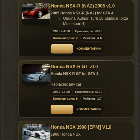
Honda NSX-R (NA2) 2005 v1.0
2005 Honda NSX-R (NA2) for GTA 4.
Original Author: Turn 10 Studios(Forza
Motorsport 4)
Converted to GTA4 by: y97y
2013-04-16
Просмотры: 4649
Data Setting by: y97y
Комментарии: 2
Рейтинг: 4.0
Features:
new reflection;
ОТКРЫТЬ
КОММЕНТАРИИ
HQ Exterior and MQ Interior;
Support Paintjob;
template include.
Honda NSX-R GT v1.0
Replaces: any car
Honda NSX-R GT for GTA 4.
Replaces: any car
2013-02-25
Просмотры: 4130
Комментарии: 8
Рейтинг: 3.7
ОТКРЫТЬ
КОММЕНТАРИИ
Honda NSX 1998 [EPM] V1.0
1998 Honda NSX