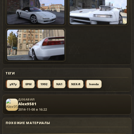
ТЕГИ
,
,
,
,
,
y97y
EPM
1992
NA1
NSX-R
honda
ДОБАВИЛ
Alex9581
2014-11-08 в 16:22
ПОХОЖИЕ МАТЕРИАЛЫ