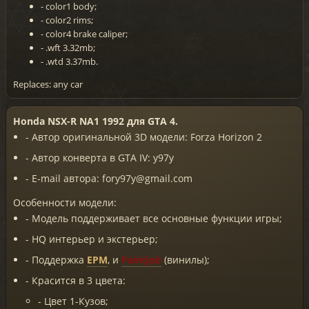
- color1 body;
- color2 rims;
- color4 brake caliper;
- .wft 3.32mb;
- .wtd 3.37mb.
Replaces: any car
Honda NSX-R NA1 1992 для GTA 4.
- Автор оригинальной 3D модели: Forza Horizon 2
- Автор конверта в GTA IV: y97y
- E-mail автора: fory97y@gmail.com
Особенности модели:
- Модель поддерживает все основные функции игры;
- HQ интерьер и экстерьер;
- Поддержка
EPM
, и
Paintjob
(винилы);
- Красится в 3 цвета:
- Цвет 1-Кузов;