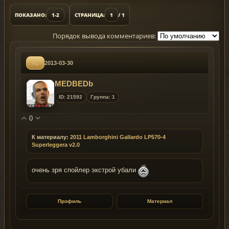
ПОКАЗАНО:
1-2
СТРАНИЦА:
1
/ 1
Порядок вывода комментариев:
#2
2013-03-30
MEDBEDb
ID: 21592
Группа: 1
0
К материалу:
2011 Lamborghini Gallardo LP570-4
Superleggera v2.0
очень зря спойлер экстрой убали
Профиль
Материал