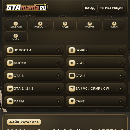
ВХОД
РЕГИСТРАЦИЯ
⌂
★
G
☰
6
ГЛАВНАЯ
НОВОСТИ
ГАЙДЫ
ФОРУМ
GTA 6
5
GTA 5
📰
📘
НОВОСТИ
ГАЙДЫ
›
›
💬
★
ФОРУМ
GTA 6
›
›
🚗
🏙
GTA 5
GTA 4
›
›
🧱
🌴
GTA 1 | 2 | 3
SA / VC / CRMP / CW
›
›
💼
🛡
MAFIA
САЙТ
›
›
ФАЙЛ КАТАЛОГА