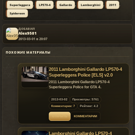
,
,
,
,
,
Superleggera
LP570-4
Gallardo
Lamborghini
2011
Spidereon
ДОБАВИЛ
Alex9581
2013-03-01 в 20:07
ПОХОЖИЕ МАТЕРИАЛЫ
2011 Lamborghini Gallardo LP570-4
Superleggera Police [ELS] v2.0
2011 Lamborghini Gallardo LP570-4
Superleggera Police for GTA 4.
Replaces: any car
2013-03-02
Просмотры: 5761
Комментарии: 7
Рейтинг: 4.2
ОТКРЫТЬ
КОММЕНТАРИИ
Lamborghini Gallardo LP570-4