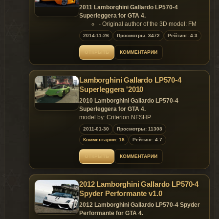
Highly detailed baggage compartment.
2011 Lamborghini Gallardo LP570-4
Special tire texture.
Superleggera for GTA 4.
Perfect seating position.
- Original author of the 3D model: FM
Ability to edit window tint.
- Converted & edit by : lszv-p4elkin
2014-11-26
Full dirt mapping (Body and windows).
Просмотры: 3472
Рейтинг: 4.3
Features:
Extra detailed miscellaneous parts.
- Support Paintjob.
ОТКРЫТЬ
Template included.
КОММЕНТАРИИ
Replaces: any car
Replaces: any car
Lamborghini Gallardo LP570-4
Superleggera '2010
2010 Lamborghini Gallardo LP570-4
Superleggera for GTA 4.
model by: Criterion NFSHP
edit & convert: smokey
2011-01-30
Просмотры: 11308
settings by: rob.zombie
Комментарии: 18
Рейтинг: 4.7
ОТКРЫТЬ
КОММЕНТАРИИ
2012 Lamborghini Gallardo LP570-4
Spyder Performante v1.0
2012 Lamborghini Gallardo LP570-4 Spyder
Performante for GTA 4.