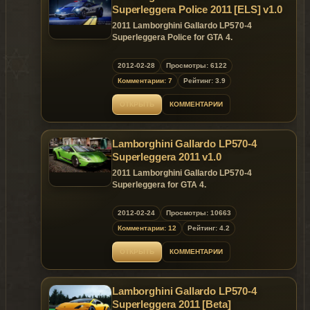
Superleggera Police 2011 [ELS] v1.0
2011 Lamborghini Gallardo LP570-4
Superleggera Police for GTA 4.
Replaces: any car
2012-02-28
Просмотры: 6122
Комментарии: 7
Рейтинг: 3.9
ОТКРЫТЬ
КОММЕНТАРИИ
Lamborghini Gallardo LP570-4
Superleggera 2011 v1.0
2011 Lamborghini Gallardo LP570-4
Superleggera for GTA 4.
Features of model:
2012-02-24
Просмотры: 10663
Realtime reflecting mirrors.
Комментарии: 12
Рейтинг: 4.2
Highly Detailed model.
Detailed L1 model.
ОТКРЫТЬ
КОММЕНТАРИИ
Realistic handling.
Realistic colors.
Realistic gauges and center console
Lamborghini Gallardo LP570-4
lighting.
Highly detailed door sills.
Superleggera 2011 [Beta]