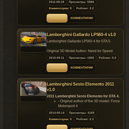
2011-08-18
Просмотры: 5986
Комментарии: 9
Рейтинг: 3.2
ОТКРЫТЬ
КОММЕНТАРИИ
Lamborghini Gallardo LP560-4 v1.0
Lamborghini Gallardo LP560-4 for GTA 5.
Original 3D Model Author: Need for Speed:
Undercover
2015-09-11
Просмотры: 1960
Рейтинг: 0.0
Convert Author: MC_WRX
Screenshots Author: MC_WRX
ОТКРЫТЬ
КОММЕНТАРИИ
Features (+):
Lamborghini Sesto Elemento 2011
> Steering Wheel
v1.0
Feature (-):
2011 Lamborghini Sesto Elemento for GTA 4.
> Low-poly interior
- Original author of the 3D model: Forza
> No breakable glass
Motorsport 4
> L0 only
- Rendering & Converted to GTA4 by:
2014-06-14
Просмотры: 4165
FeiJi
Replaces:
Комментарии: 3
Рейтинг: 2.2
- Author Email: 1242033146@qq.com
> Infernus
- Test: Big Bear chaopao Aige Wja
ОТКРЫТЬ
КОММЕНТАРИИ