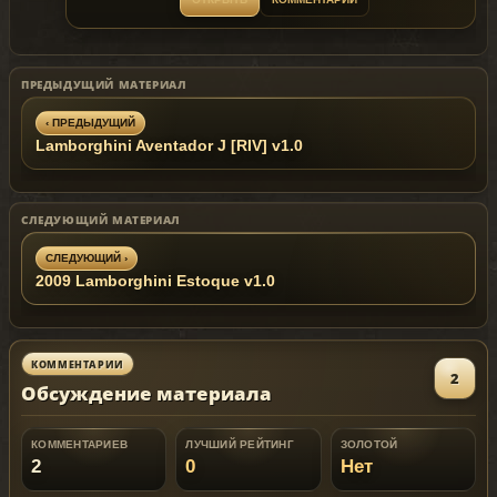
GanjaHouse Augustboiboi Martin_xpl
Install Notes:
- thank;Big Bear chaopao Aige Wja
> Replace .yft & .ytd files in:
GanjaHouse Augustboiboi Martin_xpl
Data：saite
... \ mods \ update \ x64 \ dlcpacks \
Features:
ПРЕДЫДУЩИЙ МАТЕРИАЛ
patchday2ng \ dlc.rpf \ x64 \ levels \ gta5 \
- Model support all features of the
vehicles.rpf \
game;
‹ ПРЕДЫДУЩИЙ
- Two alternative data;
Lamborghini Aventador J [RIV] v1.0
- Random Parts.
Replaces: any car
СЛЕДУЮЩИЙ МАТЕРИАЛ
СЛЕДУЮЩИЙ ›
2009 Lamborghini Estoque v1.0
КОММЕНТАРИИ
2
Обсуждение материала
КОММЕНТАРИЕВ
ЛУЧШИЙ РЕЙТИНГ
ЗОЛОТОЙ
2
0
Нет