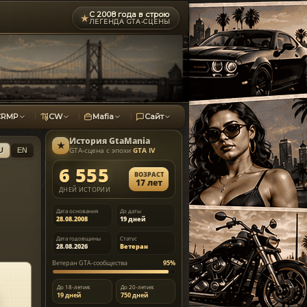
С 2008 года в строю
★
ЛЕГЕНДА GTA-СЦЕНЫ
CRMP
CW
Mafia
Сайт
История
GtaMania
★
GTA-сцена с эпохи
GTA IV
U
EN
6 555
ВОЗРАСТ
17 лет
ДНЕЙ ИСТОРИИ
Дата основания
До даты
28.08.2008
19 дней
Дата годовщины
Статус
28.08.2026
Ветеран
Ветеран GTA-сообщества
95%
До 18-летия:
До 20-летия:
19 дней
750 дней