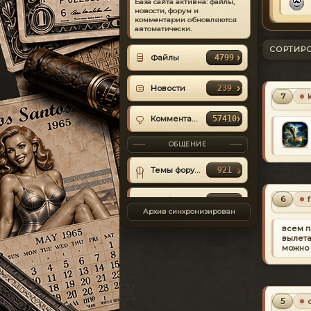
База сайта активна: файлы,
новости, форум и
ИЗ МАТЕРИАЛА
комментарии обновляются
1990 Rolls-Royce
автоматически.
Silver Spirit v1.0
СОРТИР
тачка
Файлы
4799
кувыркучая
rutskoi
Viktor Rutskoi
2021-04-12
Новости
239
7
КОММЕНТАРИЙ
#6
Комментарии
57410
ОБЩЕНИЕ
ИЗ МАТЕРИАЛА
Рельефные
Темы форума
921
текстуры для
персонажей
только у
6
Сообщения
28069
девушек или у
всех?
Архив синхронизирован
Semen8347
Semen
2020-08-16
всем п
Объявления
5
вылета
можно 
КОММЕНТАРИЙ
#7
ИЗ МАТЕРИАЛА
5
GTA IV: San