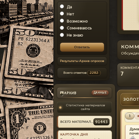
КОММЕНТАРИЙ
#3
Да
Нет
Возможно
ИЗ МАТЕРИАЛА
Simple Native
Сомневаюсь
Trainer v6.5
Не знаю
Подскажите,
такая проблема.
КОММ
версия 2189
GRENOY
Кирилл
В трейнере
2021-08-08
Обсужден
прописано 10
авто, в игре
Результаты
•
Архив опросов
загружает
КОММЕНТАРИЙ
#4
КОММЕНТ
исключительно
7
Всего ответов:
2202
Первые 4 АВТО.
Думал не
правильно
ИЗ МАТЕРИАЛА
прописал,
1985 Toyota
менял , снова
АРХИВ
ДАННЫЕ
Sprinter Trueno GT
◆
только загрузка
Apex [EPM] v1.0
ЗОЛОТ
с 1 по 4
Мне нужна на
Может кто
неё настройка
Статистика материалов
сталкивался .
сайта
EPM.
Sueman
Грабарев Павел Александрович
Спасибо
2021-07-25
1
91443
ВСЕГО МАТЕРИАЛОВ
КОММЕНТАРИЙ
#5
Дума
поче
КАРТОЧКА ДНЯ