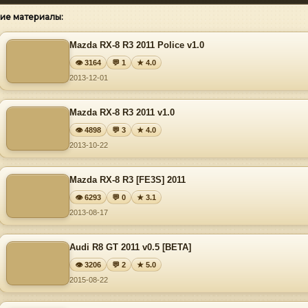
ие материалы:
Mazda RX-8 R3 2011 Police v1.0
👁 3164
💬 1
★ 4.0
2013-12-01
Mazda RX-8 R3 2011 v1.0
👁 4898
💬 3
★ 4.0
2013-10-22
Mazda RX-8 R3 [FE3S] 2011
👁 6293
💬 0
★ 3.1
2013-08-17
Audi R8 GT 2011 v0.5 [BETA]
👁 3206
💬 2
★ 5.0
2015-08-22