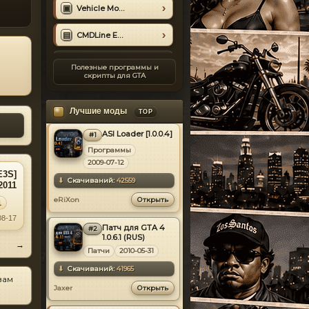
▣
Vehicle Mod Installer v.1.7
Datsun
[7]
▤
CMDLine Editor v1.0
Dodge
[118]
СКРИПТЫ И ASI
Devon
[1]
Полезные программы и
скрипты для GTA
Ferrari
◆
XLiveLess 0.999 B7
[102]
Fiat
[27]
♛
Simple Native Trainer v.6.5
Лучшие моды
TOP
Ford
[194]
ASI Loader [1.0.0.4]
#1
◇
Net Script Hook v.1.7.1.7
MOD
FSO
[10]
Программы
ФИКСЫ И ПОЛЕЗНОЕ
2009-07-12
GMC
[11]
E3S]
⬇
Скачиваний:
42559
✚
RIL.Budgeted Taxi Bug Fix
2011
Gumpert
[7]
eRiXon
Открыть
1
Honda
[52]
▦
Traffic Load
08-17
Hummer
Патч для GTA 4
[15]
#2
MOD
◉
1.0.6.1 (RUS)
Ultimate Camera Control
→
Hyundai
[12]
Патчи
2010-05-31
Infiniti
⬇
Скачиваний:
41965
[19]
вам
Jaxer
Isuzu
Открыть
[0]
Jaguar