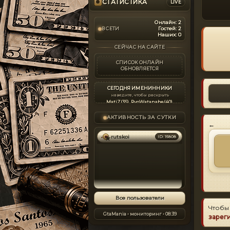
СТАТИСТИКА
LIVE
Онлайн:
2
Гостей:
2
В СЕТИ
Наших:
0
СЕЙЧАС НА САЙТЕ
СПИСОК ОНЛАЙН
ОБНОВЛЯЕТСЯ
СЕГОДНЯ ИМЕНИННИКИ
наведите, чтобы раскрыть
MatiZ
(35)
,
RyoWatanabe
(40)
,
PlayboyX
(47)
,
vins34
(45)
,
ThomasEL
(44)
,
flossefriebra
(57)
,
АКТИВНОСТЬ ЗА СУТКИ
HunteR_T
(34)
,
fiesy
(53)
,
кир
(42)
,
←
STELS
(35)
,
anzor
(35)
,
расамаха
(26)
,
opr
(42)
,
Denis777
(32)
,
VI_rus
(35)
,
rutskoi
ID: 15808
demarkiz
(46)
,
siyros
(34)
,
mnbvcxz
(36)
,
Anakin
(32)
,
LSPD
(55)
,
Romka0647
(32)
,
KIR410
(42)
,
alf_exe
(41)
,
Onotoliy
(40)
,
DRIVER71
(32)
,
AngelsOfDeathMC
(35)
,
MaxLM
(36)
,
armeni
(42)
,
mva994
(32)
,
Alkadlybali
(43)
,
Kirju
(32)
,
max777x
(22)
,
134652
(28)
,
ignolbomb
(38)
,
alexanderxp
(44)
,
Все пользователи
shtromk
(34)
,
kaldunich
(49)
,
serge_oops
(42)
,
Чтобы
serge_niCKaym
(28)
,
sueta006
(34)
,
GtaMania • мониторинг • 08:39
зарег
autolog
(30)
,
islam01
(42)
,
Chihotka
(31)
,
b13team
(36)
,