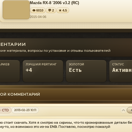
Mazda RX-8 '2006 v3.2 (RC)
👁 6010
💬 2
★ 4.5
2015-04-06
ЕНТАРИИ
ие материала, вопросы по установке и отзывы пользователей
АРИЕВ
ЛУЧШИЙ РЕЙТИНГ
ЗОЛОТОЙ
СТАТУС
+4
Есть
Активн
ОЙ КОММЕНТАРИЙ
CTD
2013-02-23 10:11
ю стоит скачать. Хотя я смотрю на скрины, что-то хромированные детали б
му-то, но возможно это из-за ENB. Поставлю, посмотрю пожалуй