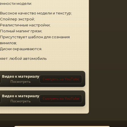
енности модели:
Высокое качество модели и текстур;
Спойлер экстрой;
Реалистичные настройки;
Полный мапинг грязи;
Присутствует шаблон для сознания
винилов;
Диски окрашиваются.
яет: любой автомобиль
Видео к материалу
Смотреть на YouTube
Посмотреть
Видео к материалу
Смотреть на YouTube
Посмотреть