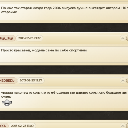
По мне так старая мазда года 2004 выпуска лучше выглядит. авторам +10 
старание
digi_digi
2013-02-23 21:37
Просто красавец, модель сама по себе спортивно
MEDBEDb
2013-02-23 13:27
ураааа наконец то хоть кто то её сделал так давано хотел,спс большое авт
супер
9lXA
2013-02-23 13:00