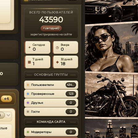
Mitsubishi
[71]
Пользователь
⬇
Скачиваний:
33450
Mini Cooper
[7]
uid 44272
ВСЕГО ПОЛЬЗОВАТЕЛЕЙ
Alex9581
Открыть
43590
⏱
На сайте с 2026-07-31
Nissan
[158]
Oldsmobile
Criminal Russia
0
+ сегодня
#7
[4]
Lasce87
#5
MOD
RAGE v1.4.1 [Final]
зарегистрировано на сайте
Opel
[13]
Ландшафт
Пользователь
uid 44271
2014-02-24
Сегодня
Вчера
Pagani
✦
◷
[24]
0
0
⏱
На сайте с 2026-07-29
⬇
Скачиваний:
32779
Peugeot
[11]
7 дней
30 дней
Alex9581
Открыть
▦
◆
1
18
9zardd
Plymouth
#6
[19]
о
Пользователь
Open IV.0.9.2.250
#8
Pontiac
ОСНОВНЫЕ ГРУППЫ
[31]
uid 44270
MOD
Программы
Porsche
[99]
Пользователи
43459
⏱
На сайте с 2026-07-26
2011-07-01
Renault
[22]
Проверенные
123
⬇
Скачиваний:
32651
hayabusa
+4
#7
Rolls-Royce
uzumachi
Друзья
Открыть
0
[3]
Пользователь
uid 44269
Saab
Гости
0
[6]
XLiveLess 0.999-
4
#9
⏱
На сайте с 2026-07-24
MOD
beta7 [1.0.7.0 +
Saleen
[6]
КОМАНДА САЙТА
EfLC 1.1.2.0]
Программы
елые
Saturn
[0]
2010-06-01
thenatureman
#8
Модераторы
0