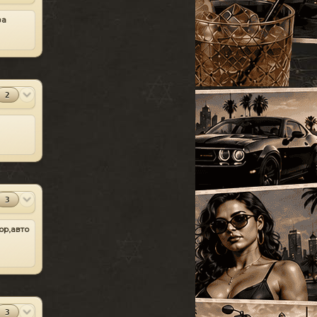
УАЗ
[18]
SparkIV 0.6.8
за
#13
Грузовые
[105]
MOD
[1.0.7.0 + EFLC
1.1.2.0]
Программы
Спец. транспорт
[207]
2010-06-07
Лодки
[19]
⬇
Скачиваний:
23528
Мотоциклы
[76]
SandWicH
Открыть
2
Прочие
[252]
Оригинальный
#14
MOD
Сборки автомобилей
vehicles.img
[26]
Прочие
2009-12-30
⬇
Скачиваний:
23137
Temsnik
Открыть
3
Патч для GTA 4
#15
MOD
1.0.6.0 (RUS)
ор,авто
Патчи
2010-04-20
⬇
Скачиваний:
22911
BURTON
Открыть
Патч 1.0.3.1 для
#16
3
MOD
GTA 4 / GTA IV