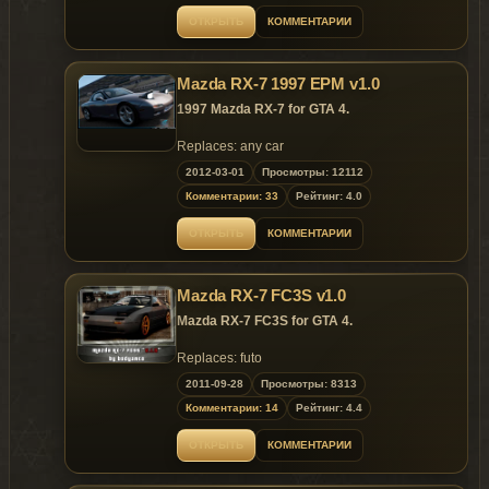
this parts;
color 1:body;
ОТКРЫТЬ
КОММЕНТАРИИ
color 2:interior;
color 4:rim;
- .wft 3.35mb;
Mazda RX-7 1997 EPM v1.0
-.wtd 1.57mb.
1997 Mazda RX-7 for GTA 4.
Replaces: any car
Replaces: any car
2012-03-01
Просмотры: 12112
Комментарии: 33
Рейтинг: 4.0
ОТКРЫТЬ
КОММЕНТАРИИ
Mazda RX-7 FC3S v1.0
Mazda RX-7 FC3S for GTA 4.
Replaces: futo
2011-09-28
Просмотры: 8313
Model is exclusive to GtaMania.ru & Fire-
Комментарии: 14
Рейтинг: 4.4
Starter-Team.ru sites until 12.10.2011!
ОТКРЫТЬ
КОММЕНТАРИИ
~ GTAMANIA EXCLUSIVE ~