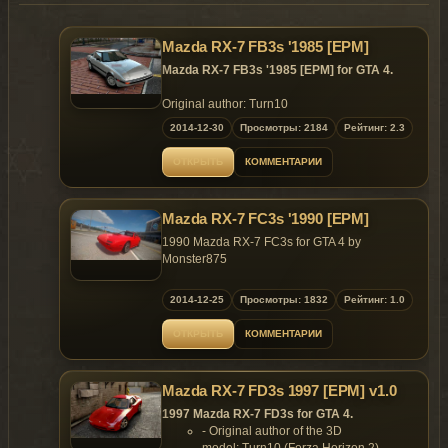
Mazda RX-7 FB3s '1985 [EPM]
Mazda RX-7 FB3s '1985 [EPM] for GTA 4.
Original author: Turn10
Convertion, lines and scratch stuff by:
2014-12-30
Просмотры: 2184
Рейтинг: 2.3
Monster875
Beta Testing: MasterKontrol (MK) and Aveeux
ОТКРЫТЬ
КОММЕНТАРИИ
(Icefluxx)
Release pics by: Aveeux (Icefluxx)
Mazda RX-7 FC3s '1990 [EPM]
1990 Mazda RX-7 FC3s for GTA 4 by
Monster875
WIP: December 15th 2014 - December 19th
2014-12-25
Просмотры: 1832
Рейтинг: 1.0
2014
-------------------------
ОТКРЫТЬ
КОММЕНТАРИИ
Original author: Turn10
Convertion and scratch stuff by: Monster875
Handling line by: Outsid3r4
Mazda RX-7 FD3s 1997 [EPM] v1.0
Vehicles and Carcols lines by: Monster875
Engine from: Shift 2 Unleashed
1997 Mazda RX-7 FD3s for GTA 4.
Release pics by: Monster875
- Original author of the 3D
model: Turn10 (Forza Horizon 2)