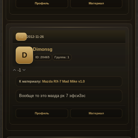
Профиль
Материал
#2
2012-11-26
Dimonsg
D
ID: 20465
Группа: 1
-1
К материалу:
Mazda RX-7 Mad Mike v1.0
Вообще то это мазда рх 7 эфси3эс
Профиль
Материал