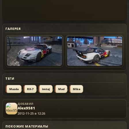
ГАЛЕРЕЯ
ТЕГИ
,
,
,
,
Mazda
RX-7
imtaj
Mad
Mike
ДОБАВИЛ
Alex9581
2012-11-25 в 12:26
ПОХОЖИЕ МАТЕРИАЛЫ