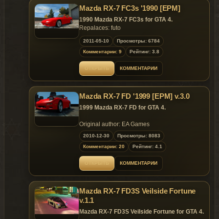
Mazda RX-7 FC3s '1990 [EPM]
1990 Mazda RX-7 FC3s for GTA 4.
Repalaces: futo
2011-05-10
Просмотры: 6784
Комментарии: 9
Рейтинг: 3.8
ОТКРЫТЬ
КОММЕНТАРИИ
Mazda RX-7 FD '1999 [EPM] v.3.0
1999 Mazda RX-7 FD for GTA 4.
Original author: EA Games
Converted by: Monster875
2010-12-30
Просмотры: 8083
Handling by: Killatomate
Комментарии: 20
Рейтинг: 4.1
3D badges by: King George
Texture editing by: Dr.Shock
ОТКРЫТЬ
КОММЕНТАРИИ
EPM by: Kotton and Threepwood
Advice and help by: Kotton
Mazda RX-7 FD3S Veilside Fortune
Replaces: sultan
v.1.1
Mazda RX-7 FD3S Veilside Fortune for GTA 4.