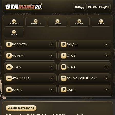
ВХОД
РЕГИСТРАЦИЯ
⌂
★
G
☰
6
ГЛАВНАЯ
НОВОСТИ
ГАЙДЫ
ФОРУМ
GTA 6
5
GTA 5
📰
📘
НОВОСТИ
ГАЙДЫ
›
›
💬
★
ФОРУМ
GTA 6
›
›
🚗
🏙
GTA 5
GTA 4
›
›
🧱
🌴
GTA 1 | 2 | 3
SA / VC / CRMP / CW
›
›
💼
🛡
MAFIA
САЙТ
›
›
ФАЙЛ КАТАЛОГА