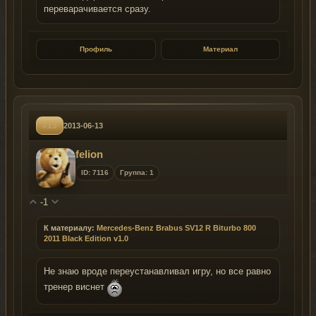
переварачивается сразу.
Профиль
Материал
#13
2013-06-13
felion
ID: 7116
Группа: 1
-1
К материалу:
Mercedes-Benz Brabus SV12 R Biturbo 800
2011 Black Edition v1.0
Не знаю вроде переустанавливал игру, но все равно
тренер виснет