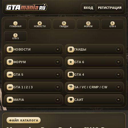
ВХОД
РЕГИСТРАЦИЯ
⌂
★
G
☰
6
ГЛАВНАЯ
НОВОСТИ
ГАЙДЫ
ФОРУМ
GTA 6
5
GTA 5
📰
📘
НОВОСТИ
ГАЙДЫ
›
›
💬
★
ФОРУМ
GTA 6
›
›
🚗
🏙
GTA 5
GTA 4
›
›
🧱
🌴
GTA 1 | 2 | 3
SA / VC / CRMP / CW
›
›
💼
🛡
MAFIA
САЙТ
›
›
ФАЙЛ КАТАЛОГА