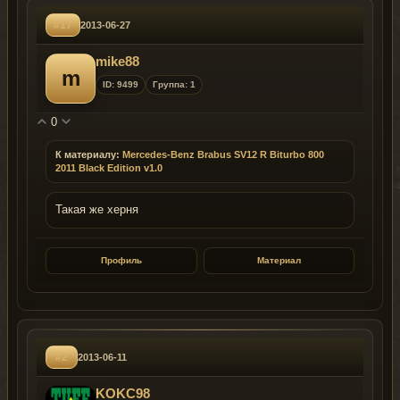
#17
2013-06-27
mike88
m
ID: 9499
Группа: 1
0
К материалу:
Mercedes-Benz Brabus SV12 R Biturbo 800
2011 Black Edition v1.0
Такая же херня
Профиль
Материал
#2
2013-06-11
KOKC98