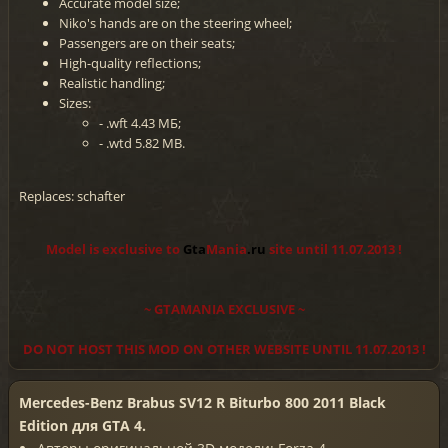
Accurate model size;
Niko's hands are on the steering wheel;
Passengers are on their seats;
High-quality reflections;
Realistic handling;
Sizes:
- .wft 4.43 МБ;
- .wtd 5.82 MB.
Replaces: schafter
Model is exclusive to
Gta
Mania
.ru
site until 11.07.2013 !
~ GTAMANIA EXCLUSIVE ~
DO NOT HOST THIS MOD ON OTHER WEBSITE UNTIL 11.07.2013 !
Mercedes-Benz Brabus SV12 R Biturbo 800 2011 Black
Edition для GTA 4.