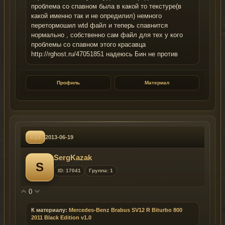
проблема со спавном была в какой то текстуре(в
какой именно так и не опредилил) немного
перетормошил wtd файл и теперь спавнится
нормально , собственно сам файл для тех у кого
проблемы со спавном этого красавца
http://rghost.ru/47051851 надеюсь Бин не против
Профиль
Материал
#15
2013-06-19
SergKazak
S
ID: 17041
Группа: 1
0
К материалу:
Mercedes-Benz Brabus SV12 R Biturbo 800
2011 Black Edition v1.0