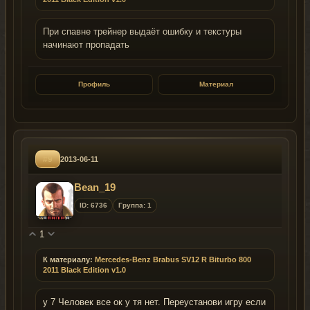
При спавне трейнер выдаёт ошибку и текстуры
начинают пропадать
Профиль
Материал
#9
2013-06-11
Bean_19
ID: 6736
Группа: 1
1
К материалу:
Mercedes-Benz Brabus SV12 R Biturbo 800
2011 Black Edition v1.0
у 7 Человек все ок у тя нет. Переустанови игру если