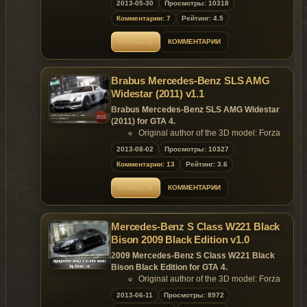
2013-05-30
Просмотры: 10318
Converted & Edited by Bean_19
Комментарии: 7
Рейтинг: 4.5
(GtaMania.ru)
Settings by: Tizir
ОТКРЫТЬ
КОММЕНТАРИИ
Rims by: Slaau
Features of model:
Model support all features of the game;
Brabus Mercedes-Benz SLS AMG
Remaining bullet holes on the body;
No broken tire bug;
Widestar (2011) v1.1
All optics are working correctly;
Brabus Mercedes-Benz SLS AMG Widestar
Accurate model size;
(2011) for GTA 4.
Niko's hands are on the steering
Original author of the 3D model: Forza
wheel;
4
2013-08-02
Passengers are on their seats;
Просмотры: 10327
Converted & Edited by Bean_19
High-quality reflections;
Комментарии: 13
Рейтинг: 3.6
(GtaMania.ru)
Realistic handling;
Features of model:
Sizes:
ОТКРЫТЬ
КОММЕНТАРИИ
Model support all features of the game;
- .wft 4.32 МБ;
Remaining bullet holes on the body;
- .wtd 5.11 MB.
No broken tire bug;
Mercedes-Benz S Class W221 Black
All optics are working correctly;
Replaces: schafter
Accurate model size;
Bison 2009 Black Edition v1.0
Niko's hands are on the steering
Model is exclusive to
Gta
Mania
.ru
site until
2009 Mercedes-Benz S Class W221 Black
wheel;
30.06.2013 !
Bison Black Edition for GTA 4.
Passengers are on their seats;
Original author of the 3D model: Forza
High-quality reflections;
4
2013-06-11
Realistic handling;
Просмотры: 8972
~ GTAMANIA EXCLUSIVE ~
Converted & Edited by Bean_19