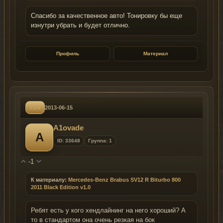
Спасибо за качественное авто! Тонировку бы еще
изнутри убрать и будет отлично.
Профиль
Материал
#14
2013-06-15
A1ovade
A
ID: 33648
Группа: 1
-1
К материалу:
Mercedes-Benz Brabus SV12 R Biturbo 800
2011 Black Edition v1.0
Ребят есть у кого хендлайнинг на него хороший? А
то в стандартом она очень резкая на бок