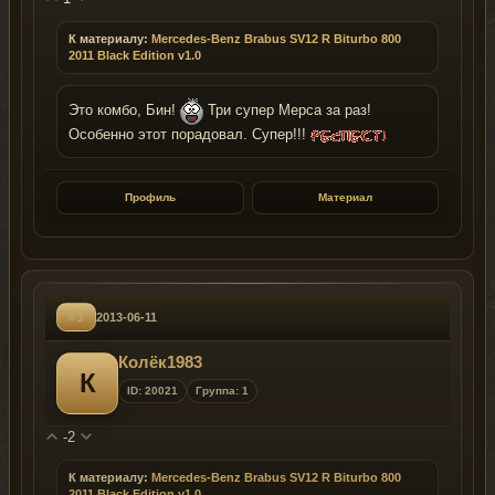
К материалу:
Mercedes-Benz Brabus SV12 R Biturbo 800
2011 Black Edition v1.0
Это комбо, Бин!
Три супер Мерса за раз!
Особенно этот порадовал. Супер!!!
Профиль
Материал
#3
2013-06-11
Колёк1983
К
ID: 20021
Группа: 1
-2
К материалу:
Mercedes-Benz Brabus SV12 R Biturbo 800
2011 Black Edition v1.0