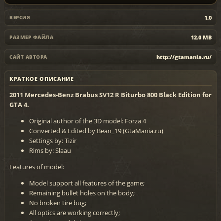
1.0
ВЕРСИЯ
12.0 MB
РАЗМЕР ФАЙЛА
http://gtamania.ru/
САЙТ АВТОРА
КРАТКОЕ ОПИСАНИЕ
2011 Mercedes-Benz Brabus SV12 R Biturbo 800 Black Edition for
GTA 4.
Original author of the 3D model: Forza 4
Converted & Edited by Bean_19 (GtaMania.ru)
Settings by: Tizir
Rims by: Slaau
Features of model:
Model support all features of the game;
Remaining bullet holes on the body;
No broken tire bug;
All optics are working correctly;