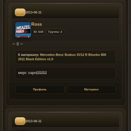
#7
2013-06-11
Ross
ID: 645
Группа: 2
0
К материалу:
Mercedes-Benz Brabus SV12 R Biturbo 800
2011 Black Edition v1.0
мерс хароШШШ
Профиль
Материал
#6
2013-06-11