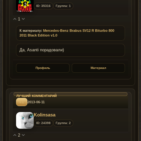
ID: 35316
Группа: 1
1
К материалу:
Mercedes-Benz Brabus SV12 R Biturbo 800
2011 Black Edition v1.0
Да, Asanti порадовали)
Профиль
Материал
#1
2013-06-11
Kolinsasa
ID: 24398
Группа: 2
2