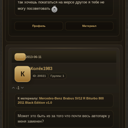
так хочешь покататься на мерсе другое я тебе не
могу посоветовать
Профиль
Материал
#10
2013-06-11
Колёк1983
К
ID: 20021
Группа: 1
-1
К материалу:
Mercedes-Benz Brabus SV12 R Biturbo 800
2011 Black Edition v1.0
Может это быть из за того что почти весь автопарк у
меня заменен?