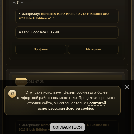
0
К материалу:
Mercedes-Benz Brabus SV12 R Biturbo 800
2011 Black Edition v1.0
Asanti Concave CX-506
Профиль
Материал
#20
2013-07-26
Этот сайт использует файлы cookies для более
🍪
15ss250
1
комфортной работы пользователя. Продолжая просмотр
ID: 36853
Группа: 1
страниц сайта, вы соглашаетесь с
Политикой
использования файлов cookies
.
0
К материалу:
Mercedes-Benz Brabus SV12 R Biturbo 800
СОГЛАСИТЬСЯ
2011 Black Edition v1.0