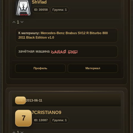
ShVlad
ID: 30058
Группа: 1
1
К материалу:
Mercedes-Benz Brabus SV12 R Biturbo 800
2011 Black Edition v1.0
зачётная машина
Профиль
Материал
#4
2013-06-11
7CRISTIANO9
7
ID: 13087
Группа: 1
1