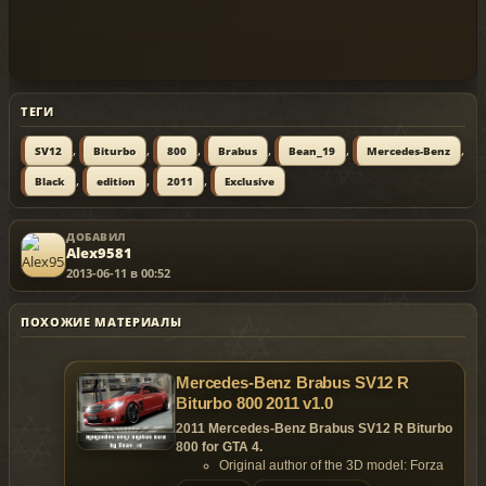
ТЕГИ
,
,
,
,
,
,
SV12
Biturbo
800
Brabus
Bean_19
Mercedes-Benz
,
,
,
Black
edition
2011
Exclusive
ДОБАВИЛ
Alex9581
2013-06-11 в 00:52
ПОХОЖИЕ МАТЕРИАЛЫ
Mercedes-Benz Brabus SV12 R
Biturbo 800 2011 v1.0
2011 Mercedes-Benz Brabus SV12 R Biturbo
800 for GTA 4.
Original author of the 3D model: Forza
4