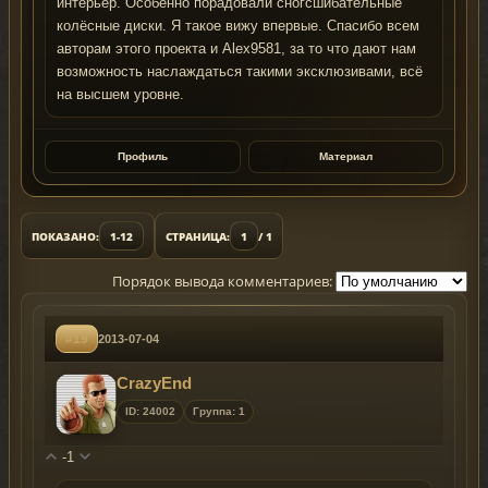
интерьер. Особенно порадовали сногсшибательные
колёсные диски. Я такое вижу впервые. Спасибо всем
авторам этого проекта и Alex9581, за то что дают нам
возможность наслаждаться такими эксклюзивами, всё
на высшем уровне.
Профиль
Материал
ПОКАЗАНО:
1-12
СТРАНИЦА:
1
/ 1
Порядок вывода комментариев:
#19
2013-07-04
CrazyEnd
ID: 24002
Группа: 1
-1