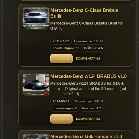
- .wtd 5.53 MB.
Mercedes-Benz C-Class Brabus
Replaces: df8
Bullit
Model is exclusive to
Gta
Mania
.ru
site until
Mercedes-Benz C-Class Brabus Bullit for
24.06.2013 !
GTA 4.
Replaces: admiral
2011-04-22
Просмотры: 18879
~ GTAMANIA EXCLUSIVE ~
Комментарии: 21
Рейтинг: 4.6
~ GTAMANIA EXCLUSIVE ~
DO NOT HOST THIS MOD ON OTHER
ОТКРЫТЬ
КОММЕНТАРИИ
WEBSITE UNTIL 24.06.2013 !
Mercedes-Benz w124 BRABUS v1.0
Mercedes-Benz w124 BRABUS for GTA 4.
- Original author of the 3D model: (not
specified)
- Converted & Edited by bodyarko
2014-05-01
Просмотры: 14148
- Official page on VK:
Комментарии: 8
Рейтинг: 4.2
vk.com/FireStarterTeam
Features of model:
ОТКРЫТЬ
КОММЕНТАРИИ
- Model support all features of the
game;
- Bullet holes on the body;
Mercedes-Benz G65 Hamann v1.0
- No broken tire bug;