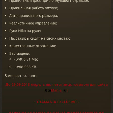
Правильный диск при лопнувшей покрышке;
Правильная работа оптики;
Авто правильного размера;
Реалистичное управление;
Руки Niko на руле;
Пассажиры сидят на своих местах;
Качественные отражения;
Вес модели:
- .wft 6.81 МБ;
- .wtd 966 KB.
Заменяет: sultanrs
До 29.09.2013 модель является эксклюзивом для сайта
Gta
Mania
.ru
!
~ GTAMANIA EXCLUSIVE ~