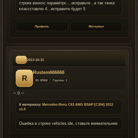
строке вихклс параметрс....исправьте...а так тачка
классставлю 4...исправите будет 5
Профиль
Материал
#1
2013-10-31
Rustem666666
R
ID: 8560
Группа: 1
0
К материалу:
Mercedes-Benz C63 AMG BSAP [C204] 2012
v1.0
Ошибка в строке vehicles.ide, ставьте внимательнее.