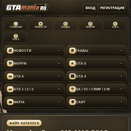
ВХОД
РЕГИСТРАЦИЯ
⌂
★
G
☰
6
ГЛАВНАЯ
НОВОСТИ
ГАЙДЫ
ФОРУМ
GTA 6
5
GTA 5
📰
📘
НОВОСТИ
ГАЙДЫ
›
›
💬
★
ФОРУМ
GTA 6
›
›
🚗
🏙
GTA 5
GTA 4
›
›
🧱
🌴
GTA 1 | 2 | 3
SA / VC / CRMP / CW
›
›
💼
🛡
MAFIA
САЙТ
›
›
ФАЙЛ КАТАЛОГА