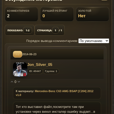
КОММЕНТАРИЕВ
ЛУЧШИЙ РЕЙТИНГ
ЗОЛОТОЙ
2
0
Нет
ПОКАЗАНО:
1-2
СТРАНИЦА:
1
/ 1
Порядок вывода комментариев:
#2
2014-06-23
Jon_Silver_05
ID: 40447
Группа: 1
0
К материалу:
Mercedes-Benz C63 AMG BSAP [C204] 2012
v1.0
Тот кто выставил файл,посмотрите там при
установке через вихкл инсталер ошибку выдает...в