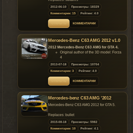
2012-06-10
Просмотры: 18329
Model is exclusive to
Gta
Mania
.ru
site until
Комментарии: 15
Рейтинг: 4.0
10.07.2012 !
ОТКРЫТЬ
КОММЕНТАРИИ
~ GTAMANIA EXCLUSIVE ~
Mercedes-Benz C63 AMG 2012 v1.0
2012 Mercedes-Benz C63 AMG for GTA 4.
Original author of the 3D model: Forza
4
Converted & Edited by Bean_19
2013-07-18
Просмотры: 10704
(GtaMania.ru)
Комментарии: 3
Рейтинг: 4.0
Features of model:
Model support all features of the game;
ОТКРЫТЬ
КОММЕНТАРИИ
Remaining bullet holes on the body;
No broken tire bug;
All optics are working correctly;
Mercedes-benz C63 AMG '2012
Accurate model size;
Niko's hands are on the steering
Mercedes-Benz C63 AMG 2012 for GTA 5.
wheel;
Passengers are on their seats;
Replaces: bullet
High-quality reflections;
2015-08-18
Просмотры: 5982
Realistic handling;
Sizes:
Комментарии: 10
Рейтинг: 4.1
- .wft 4.01 МБ;