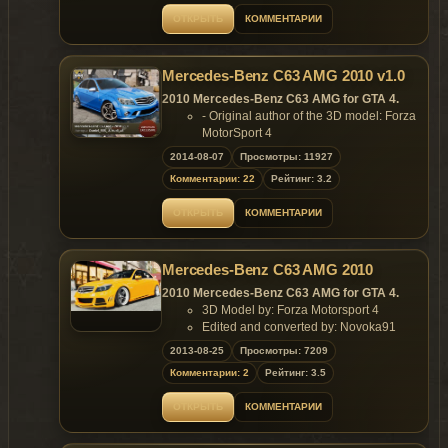
- .wtd 5.07 MB.
ОТКРЫТЬ
КОММЕНТАРИИ
Replaces: sentinel
Model is exclusive to
Gta
Mania
.ru
site until
18.08.2013 !
Mercedes-Benz C63 AMG 2010 v1.0
2010 Mercedes-Benz C63 AMG for GTA 4.
- Original author of the 3D model: Forza
~ GTAMANIA EXCLUSIVE ~
MotorSport 4
- Converted & Edited
DO NOT HOST THIS MOD ON OTHER
2014-08-07
Просмотры: 11927
by Audi_a8 & Daniel_555_
WEBSITE UNTIL 18.08.2013 !
Комментарии: 22
Рейтинг: 3.2
- Author of tire textures: Tizir
- Settings by: BRRR
ОТКРЫТЬ
КОММЕНТАРИИ
- Rendering by Orangebrains
- Author modeling by:
lamoz, Daniel_555_
Mercedes-Benz C63 AMG 2010
- Screenshots by
Gta
Mania
.ru
Features of model:
2010 Mercedes-Benz C63 AMG for GTA 4.
- Model support all features of the
3D Model by: Forza Motorsport 4
game;
Edited and converted by: Novoka91
- Remaining bullet holes on the body;
2013-08-25
Просмотры: 7209
- No broken tire bug;
- All optics are working correctly;
Комментарии: 2
Рейтинг: 3.5
- Accurate model size;
- Niko's hands are on the steering
ОТКРЫТЬ
КОММЕНТАРИИ
wheel;
- Passengers are on their seats;