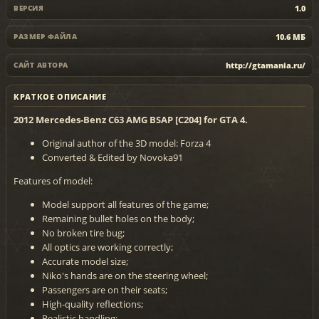
1.0
ВЕРСИЯ
10.6 МБ
РАЗМЕР ФАЙЛА
http://gtamania.ru/
САЙТ АВТОРА
КРАТКОЕ ОПИСАНИЕ
2012 Mercedes-Benz C63 AMG BSAP [C204] for GTA 4.
Original author of the 3D model: Forza 4
Converted & Edited by Novoka91
Features of model:
Model support all features of the game;
Remaining bullet holes on the body;
No broken tire bug;
All optics are working correctly;
Accurate model size;
Niko's hands are on the steering wheel;
Passengers are on their seats;
High-quality reflections;
Realistic handling;