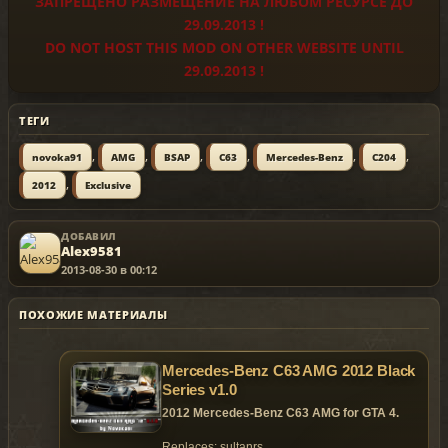
ЗАПРЕЩЕНО РАЗМЕЩЕНИЕ НА ЛЮБОМ РЕСУРСЕ ДО
29.09.2013 !
DO NOT HOST THIS MOD ON OTHER WEBSITE UNTIL
29.09.2013 !
ТЕГИ
,
,
,
,
,
,
novoka91
AMG
BSAP
C63
Mercedes-Benz
C204
,
2012
Exclusive
ДОБАВИЛ
Alex9581
2013-08-30 в 00:12
ПОХОЖИЕ МАТЕРИАЛЫ
Mercedes-Benz C63 AMG 2012 Black
Series v1.0
2012 Mercedes-Benz C63 AMG for GTA 4.
Replaces: sultanrs