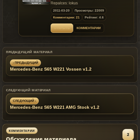
Repalces: lokus
2011-03-20
Просмотры: 22009
~ GTAMANIA EXCLUSIVE
~
Комментарии: 21
Рейтинг: 4.6
Model is exclusive to
Gta
Mania
.ru
site until
ОТКРЫТЬ
КОММЕНТАРИИ
03.25.2011
!
ПРЕДЫДУЩИЙ МАТЕРИАЛ
‹ ПРЕДЫДУЩИЙ
Mercedes-Benz S65 W221 Vossen v1.2
СЛЕДУЮЩИЙ МАТЕРИАЛ
СЛЕДУЮЩИЙ ›
Mercedes-Benz S65 W221 AMG Stock v1.2
КОММЕНТАРИИ
2
Обсуждение материала