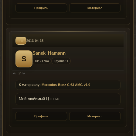
Профиль
Материал
#6
2013-04-15
Sanek_Hamann
S
ID: 21754
Группа: 1
-2
К материалу:
Mercedes-Benz C 63 AMG v1.0
Мой любимый Ц-шник
Профиль
Материал