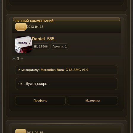
#13
2013-04-15
Daniel_555_
ID: 17566
Группа: 1
3
К материалу:
Mercedes-Benz C 63 AMG v1.0
ок...будет,скоро..
Профиль
Материал
#11
2013-04-15