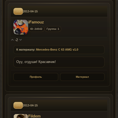
#5
2013-04-15
iFamouz
ID: 24042
Группа: 1
-2
К материалу:
Mercedes-Benz C 63 AMG v1.0
Оуу, отдуши! Красавчик!
Профиль
Материал
#4
2013-04-15
Fildem