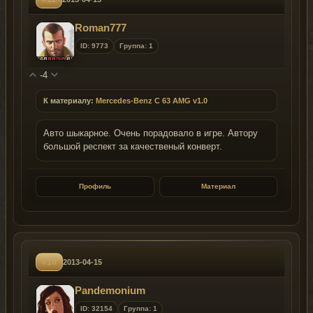
Roman777
ID: 9773
Группа: 1
-4
К материалу:
Mercedes-Benz C 63 AMG v1.0
Авто шыкарное. Очень порадовало в игре. Автору
большой респект за качественый конверт.
Профиль
Материал
#10
2013-04-15
Pandemonium
ID: 32154
Группа: 1