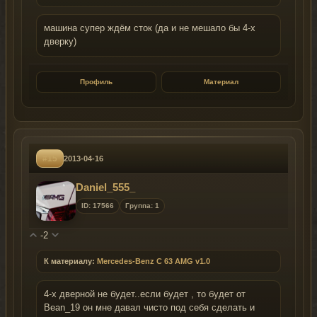
машина супер ждём сток (да и не мешало бы 4-х
дверку)
Профиль
Материал
#15
2013-04-16
Daniel_555_
ID: 17566
Группа: 1
-2
К материалу:
Mercedes-Benz C 63 AMG v1.0
4-х дверной не будет..если будет , то будет от
Bean_19 он мне давал чисто под себя сделать и