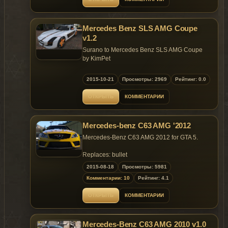
Mercedes Benz SLS AMG Coupe
v1.2
Surano to Mercedes Benz SLS AMG Coupe
by KimPet
Model: PCars+AC
2015-10-21
Просмотры: 2969
Рейтинг: 0.0
Ripped: DMN
ОТКРЫТЬ
КОММЕНТАРИИ
Update 1.2
Fix Some Details.
Fix Speedometer.
Mercedes-benz C63 AMG '2012
New 3D Engine
New Hood & Trunk Shuts
Mercedes-Benz C63 AMG 2012 for GTA 5.
Update 1.1
Replaces: bullet
Fix yellow tuning parts.
2015-08-18
Просмотры: 5981
Remove text from wheels.
Комментарии: 10
Рейтинг: 4.1
Important!
ОТКРЫТЬ
КОММЕНТАРИИ
You need to replace the old version of
"surano_mods.rpf" there are some changes I
made to it.
Mercedes-Benz C63 AMG 2010 v1.0