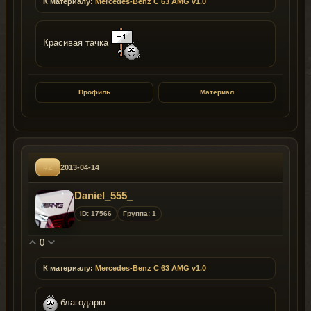
К материалу:
Mercedes-Benz C 63 AMG v1.0
Красивая тачка
Профиль
Материал
#2
2013-04-14
Daniel_555_
ID: 17566
Группа: 1
0
К материалу:
Mercedes-Benz C 63 AMG v1.0
благодарю