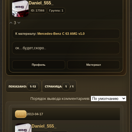
Daniel_555_
ID: 17566
Группа: 1
3
К материалу:
Mercedes-Benz C 63 AMG v1.0
ок...будет,скоро..
Профиль
Материал
ПОКАЗАНО:
1-13
СТРАНИЦА:
1
/ 1
Порядок вывода комментариев:
#16
2013-04-17
Daniel_555_