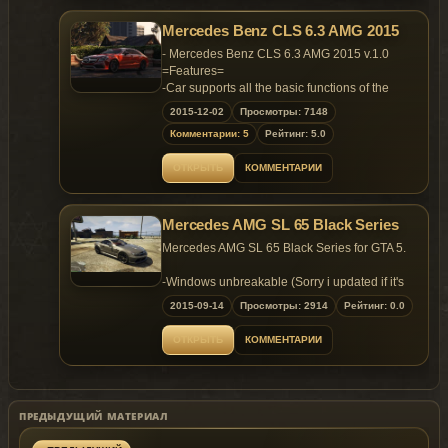
and use ONLY the original screenshots.
Mercedes Benz CLS 6.3 AMG 2015
- Mercedes Benz CLS 6.3 AMG 2015 v.1.0
=Features=
-Car supports all the basic functions of the
game
2015-12-02
Просмотры: 7148
-Real size auto
Комментарии: 5
Рейтинг: 5.0
-Working lights
-HQ Interior
ОТКРЫТЬ
КОММЕНТАРИИ
-Working dashboard
-HQ Engine
-Working Dirt.
Mercedes AMG SL 65 Black Series
-Lods
-Breakable windows
Mercedes AMG SL 65 Black Series for GTA 5.
-Correct player position
-Hands on the steering wheel
-Windows unbreakable (Sorry i updated if it's
-Correct collision
fixed)
2015-09-14
Просмотры: 2914
Рейтинг: 0.0
-Tuning
-Custom , Just Small Wing Feltzer2
=BUGS=
ОТКРЫТЬ
КОММЕНТАРИИ
-no handling.
Install
-Use Stock handling or copie values custom
-Replace the two files
1.>>>Gtav\update
\x64\dlcpacks\pa
-------------------
tchday3ng\dlc.rp
f\x64\levels\gta
5\vehicles.rpf
ПРЕДЫДУЩИЙ МАТЕРИАЛ
2.>>>Gtav\x64e.r
pf\levels\gta5\v
ehicles.rpf\
Install .yft & .ytd :
-felon_hi.yft