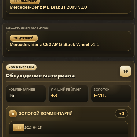
‹ ПРЕДЫДУЩИЙ
-felon.yft
x64e.rpf/levels/gta5/vehicles.rpf
Mercedes-Benz ML Brabus 2009 V1.0
-felon.ytd
-replace tuning files
------------------
1.>>>Gtav\update
\x64\dlcpacks\pa
tchday1ng\dlc.rp
f\x64\levels\pat
Install feltz_wing_1.yft :
СЛЕДУЮЩИЙ МАТЕРИАЛ
chday1ng\vehicle
mods"
And replace files "Felon_mods.rpf"
update/x64/dlcpacks/patchday1ng/dlc.rpf/x64/levels
СЛЕДУЮЩИЙ ›
Eng:
Mercedes-Benz C63 AMG Stock Wheel v1.1
*If you like my mods and you want to support
me, you can make a donation to:
PayPal: lukman-1994@mail
.ru
+79886499969 - Qiwi
R369679127779 - WebMoney
КОММЕНТАРИИ
16
Обсуждение материала
КОММЕНТАРИЕВ
ЛУЧШИЙ РЕЙТИНГ
ЗОЛОТОЙ
16
+3
Есть
ЗОЛОТОЙ КОММЕНТАРИЙ
+3
#13
2013-04-15