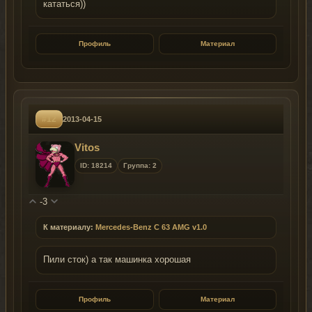
кататься))
Профиль
Материал
#12
2013-04-15
Vitos
ID: 18214
Группа: 2
-3
К материалу:
Mercedes-Benz C 63 AMG v1.0
Пили сток) а так машинка хорошая
Профиль
Материал