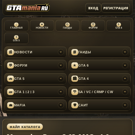
ВХОД
РЕГИСТРАЦИЯ
⌂
★
G
☰
6
ГЛАВНАЯ
НОВОСТИ
ГАЙДЫ
ФОРУМ
GTA 6
5
GTA 5
📰
📘
НОВОСТИ
ГАЙДЫ
›
›
💬
★
ФОРУМ
GTA 6
›
›
🚗
🏙
GTA 5
GTA 4
›
›
🧱
🌴
GTA 1 | 2 | 3
SA / VC / CRMP / CW
›
›
💼
🛡
MAFIA
САЙТ
›
›
ФАЙЛ КАТАЛОГА