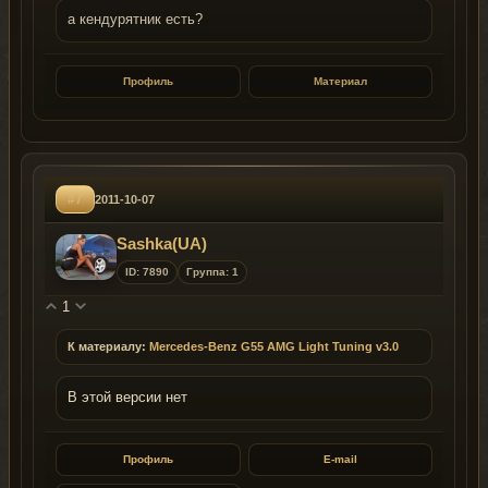
а кендурятник есть?
Профиль
Материал
#7
2011-10-07
Sashka(UA)
ID: 7890
Группа: 1
1
К материалу:
Mercedes-Benz G55 AMG Light Tuning v3.0
В этой версии нет
Профиль
E-mail