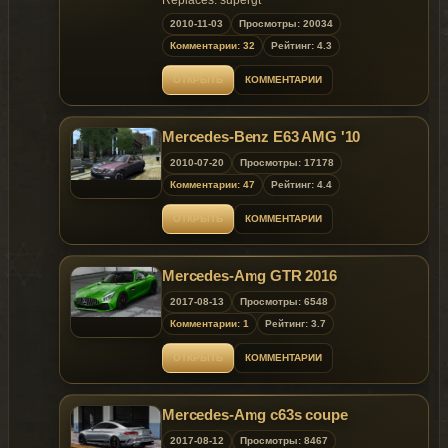
Several mesh fixes and tweaks;
2010-11-03
Fixed a bug where the car could cause
Просмотры: 20034
a game crash;
Комментарии: 32
Рейтинг: 4.3
Updated settings.
ОТКРЫТЬ
КОММЕНТАРИИ
Mercedes-Benz E63 AMG '10
2010-07-20
Просмотры: 17178
Комментарии: 47
Рейтинг: 4.4
ОТКРЫТЬ
КОММЕНТАРИИ
Mercedes-Amg GTR 2016
2017-08-13
Просмотры: 6548
Комментарии: 1
Рейтинг: 3.7
ОТКРЫТЬ
КОММЕНТАРИИ
Mercedes-Amg c63s coupe
2017-08-12
Просмотры: 8467