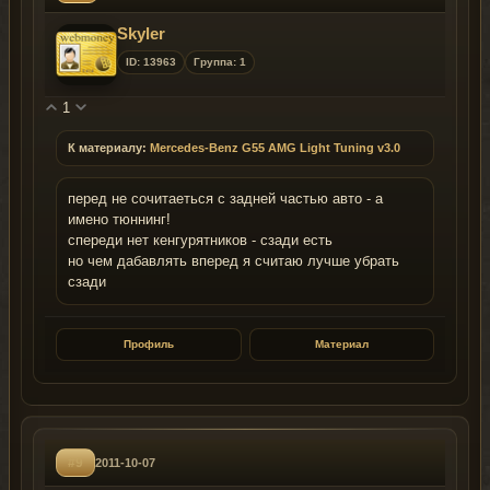
Skyler
ID: 13963
Группа: 1
1
К материалу:
Mercedes-Benz G55 AMG Light Tuning v3.0
перед не сочитаеться с задней частью авто - а
имено тюннинг!
спереди нет кенгурятников - сзади есть
но чем дабавлять вперед я считаю лучше убрать
сзади
Профиль
Материал
#9
2011-10-07