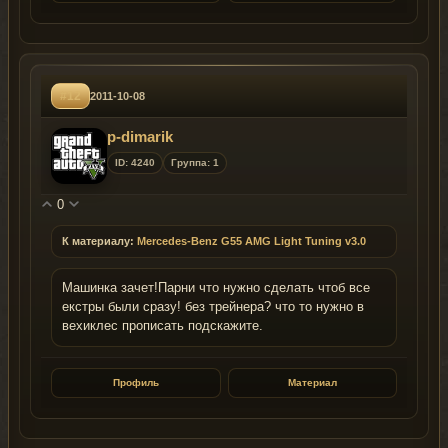
#12
2011-10-08
p-dimarik
ID: 4240
Группа: 1
0
К материалу:
Mercedes-Benz G55 AMG Light Tuning v3.0
Машинка зачет!Парни что нужно сделать чтоб все
екстры были сразу! без трейнера? что то нужно в
вехиклес прописать подскажите.
Профиль
Материал