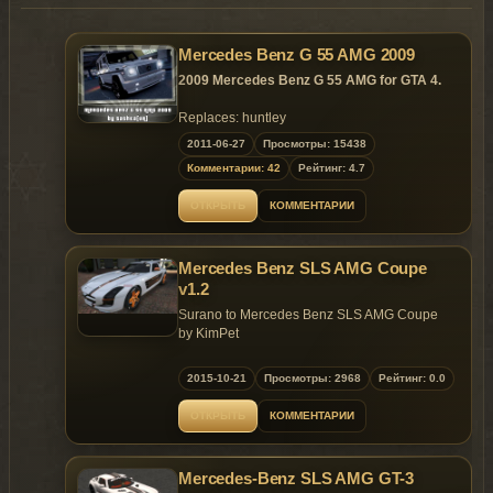
Mercedes Benz G 55 AMG 2009
2009 Mercedes Benz G 55 AMG for GTA 4.
Replaces: huntley
2011-06-27
Просмотры: 15438
~ GTAMANIA EXCLUSIVE ~
Комментарии: 42
Рейтинг: 4.7
ОТКРЫТЬ
КОММЕНТАРИИ
Model is exclusive to GtaMania.ru site until
11.07.2011!
Mercedes Benz SLS AMG Coupe
v1.2
Surano to Mercedes Benz SLS AMG Coupe
by KimPet
Model: PCars+AC
2015-10-21
Просмотры: 2968
Рейтинг: 0.0
Ripped: DMN
ОТКРЫТЬ
КОММЕНТАРИИ
Update 1.2
Fix Some Details.
Fix Speedometer.
Mercedes-Benz SLS AMG GT-3
New 3D Engine