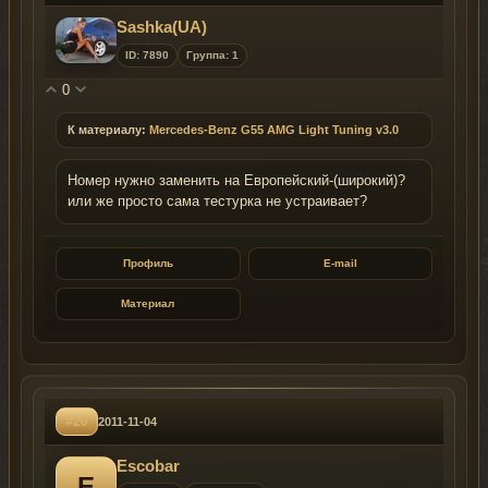
Sashka(UA)
ID: 7890
Группа: 1
0
К материалу:
Mercedes-Benz G55 AMG Light Tuning v3.0
Номер нужно заменить на Европейский-(широкий)?
или же просто сама тестурка не устраивает?
Профиль
E-mail
Материал
#20
2011-11-04
Escobar
E