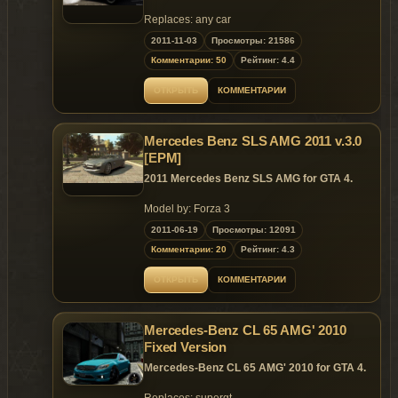
"flags" add this line "FLAG_HAS_LIVERY and
save. Import it back to its location
Replaces: any car
"update\update.rpf\common\data\levels\gta5\".
2011-11-03
Просмотры: 21586
Комментарии: 50
Рейтинг: 4.4
ОТКРЫТЬ
КОММЕНТАРИИ
Mercedes Benz SLS AMG 2011 v.3.0
[EPM]
2011 Mercedes Benz SLS AMG for GTA 4.
Model by: Forza 3
Edit & convert: smokey
2011-06-19
Просмотры: 12091
Settings by: rob.zombie
Комментарии: 20
Рейтинг: 4.3
Changes in v.3.0:
ОТКРЫТЬ
КОММЕНТАРИИ
New engine mesh;
New doorsill/frame meshes;
Mercedes-Benz CL 65 AMG' 2010
New trunk mesh;
New HQ mirrors;
Fixed Version
Now supports custom paintjobs
Mercedes-Benz CL 65 AMG' 2010 for GTA 4.
(template incl);
Several material tweaks;
Replaces: supergt