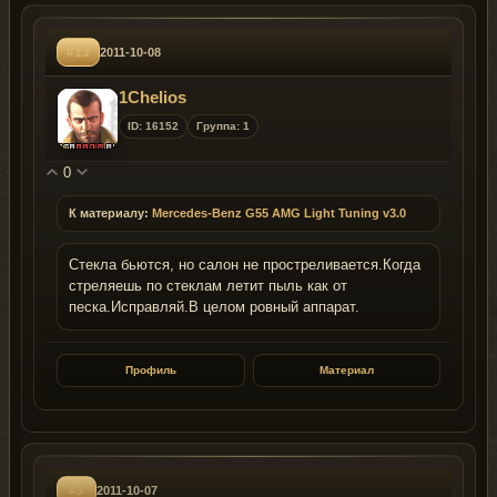
#13
2011-10-08
1Chelios
ID: 16152
Группа: 1
0
К материалу:
Mercedes-Benz G55 AMG Light Tuning v3.0
Стекла бьются, но салон не простреливается.Когда
стреляешь по стеклам летит пыль как от
песка.Исправляй.В целом ровный аппарат.
Профиль
Материал
#3
2011-10-07