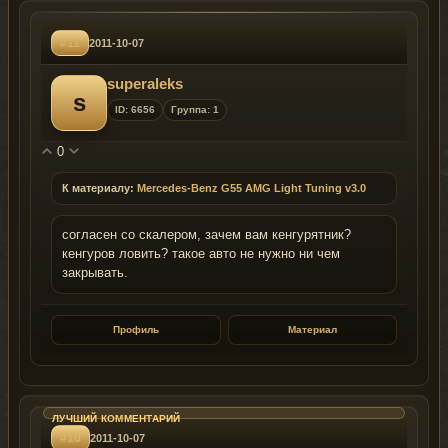
#11
2011-10-07
superaleks
s
ID: 6656
Группа: 1
0
К материалу:
Mercedes-Benz G55 AMG Light Tuning v3.0
согласен со скалером, зачем вам кенгурятник?
кенгуров ловить? такое авто не нужно ни чем
закрывать.
Профиль
Материал
#10
2011-10-07