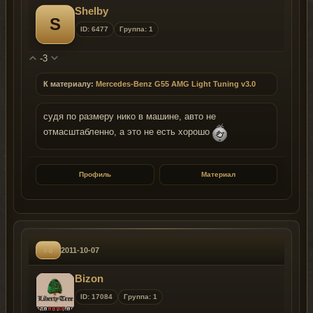
Shelby
S
ID: 6477
Группа: 1
-3
К материалу:
Mercedes-Benz G55 AMG Light Tuning v3.0
судя по размеру нико в машине, авто не
отмасштабленно, а это не есть хорошо
Профиль
Материал
#8
2011-10-07
Bizon
ID: 17084
Группа: 1