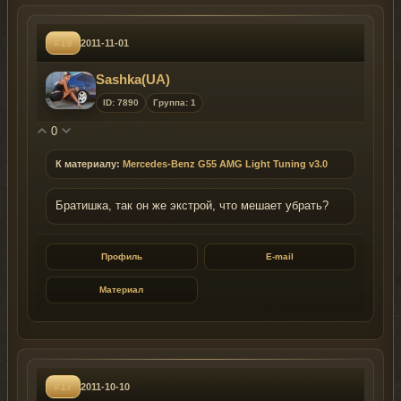
#19
2011-11-01
Sashka(UA)
ID: 7890
Группа: 1
0
К материалу:
Mercedes-Benz G55 AMG Light Tuning v3.0
Братишка, так он же экстрой, что мешает убрать?
Профиль
E-mail
Материал
#17
2011-10-10