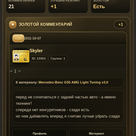
КОММЕНТАРИЕВ
ЛУЧШИЙ РЕЙТИНГ
ЗОЛОТОЙ
21
+1
Есть
ЗОЛОТОЙ КОММЕНТАРИЙ
+1
#10
2011-10-07
Skyler
ID: 13963
Группа: 1
1
К материалу:
Mercedes-Benz G55 AMG Light Tuning v3.0
перед не сочитаеться с задней частью авто - а имено
тюннинг!
спереди нет кенгурятников - сзади есть
но чем дабавлять вперед я считаю лучше убрать сзади
Профиль
Материал