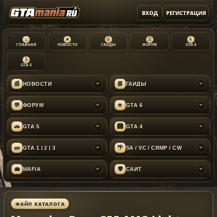
ВХОД
РЕГИСТРАЦИЯ
⌂
★
G
☰
6
ГЛАВНАЯ
НОВОСТИ
ГАЙДЫ
ФОРУМ
GTA 6
5
GTA 5
📰
📘
НОВОСТИ
ГАЙДЫ
›
›
💬
★
ФОРУМ
GTA 6
›
›
🚗
🏙
GTA 5
GTA 4
›
›
🧱
🌴
GTA 1 | 2 | 3
SA / VC / CRMP / CW
›
›
💼
🛡
MAFIA
САЙТ
›
›
ФАЙЛ КАТАЛОГА