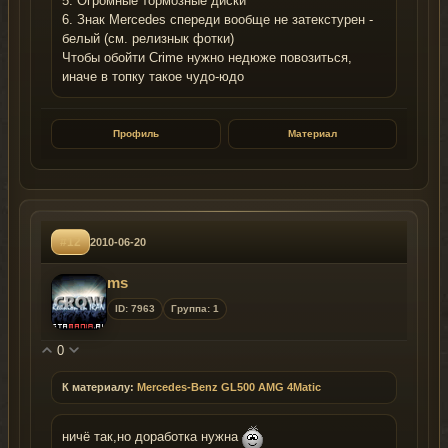
5. Огромные тормозные диски
6. Знак Mercedes спереди вообще не затекстурен -
белый (см. релизнык фотки)
Чтобы обойти Crime нужно недюже повозиться,
иначе в топку такое чудо-юдо
Профиль
Материал
#12
2010-06-20
ms
ID: 7963
Группа: 1
0
К материалу:
Mercedes-Benz GL500 AMG 4Matic
ничё так,но доработка нужна