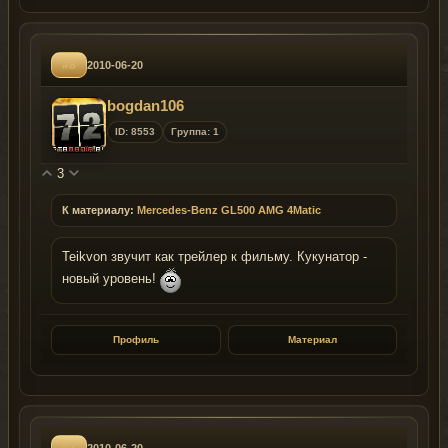
#8
2010-06-20
bogdan106
ID: 8553
Группа: 1
3
К материалу:
Mercedes-Benz GL500 AMG 4Matic
Teikvon звучит как трейлер к фильму. Кукунатор -
новый уровень!
Профиль
Материал