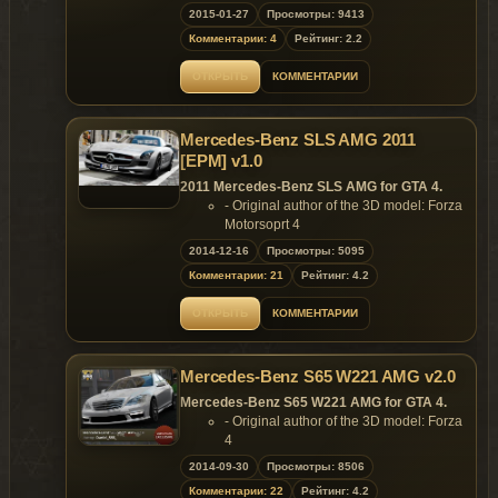
Model by:gamemodels.ru
2015-01-27
Просмотры: 9413
converted by:mida1997
Комментарии: 4
Рейтинг: 2.2
textures by:gamemodels & mida1997
wft=8.35mb
ОТКРЫТЬ
КОММЕНТАРИИ
wtd=1.05mb
Mercedes-Benz SLS AMG 2011
[EPM] v1.0
2011 Mercedes-Benz SLS AMG for GTA 4.
- Original author of the 3D model: Forza
Motorsoprt 4
- Convert & edited: peng00820
2014-12-16
Просмотры: 5095
- Handling by: saite
Комментарии: 21
Рейтинг: 4.2
- EPM setting:feiji
- Interior edit:feiji
ОТКРЫТЬ
КОММЕНТАРИИ
- Plates by: La1st
- Render:Big Bear
- Screenshots: peng00820
Mercedes-Benz S65 W221 AMG v2.0
Features:
- Model support all features of the
Mercedes-Benz S65 W221 AMG for GTA 4.
game.
- Original author of the 3D model: Forza
Replaces: any car
4
- Converted & Edited by Daniel_555_
2014-09-30
Просмотры: 8506
- Author of tire and disk textures: Tizir
Комментарии: 22
Рейтинг: 4.2
- Rendering by Daniel_555_