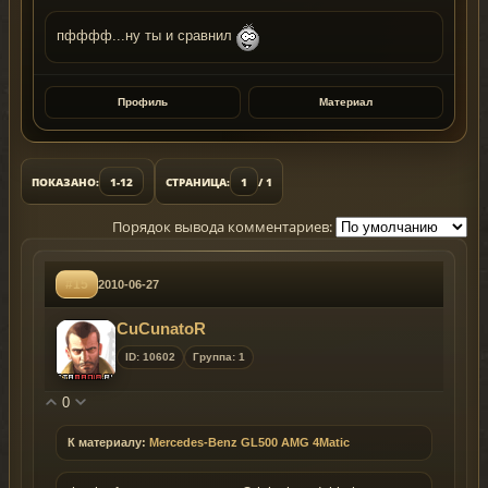
TERMS OF DISTRIBUTION AND USE.
пфффф...ну ты и сравнил
> It's prohibited to make changes to the
archive containing the modification. This
means, you're not allowed to delete, rename
Профиль
Материал
or add files inside the archive!
> It's prohibited to use the modification for
commercial purposes!
> It's prohibited to use model's details/parts
ПОКАЗАНО:
1-12
СТРАНИЦА:
1
/ 1
and textures for own purposes!
> It's prohibited to convert the model in other
games without the author's permission!
Порядок вывода комментариев:
In the readme file, there's a black-list of sites
that regularly steal our models, change the
#15
2010-06-27
file's contents, remove our watermark and
violate our copyright.
CuCunatoR
If you'd like to upload the mod on your site,
please specify the original authors, websites
ID: 10602
Группа: 1
and use ONLY the original screenshots.
0
К материалу:
Mercedes-Benz GL500 AMG 4Matic