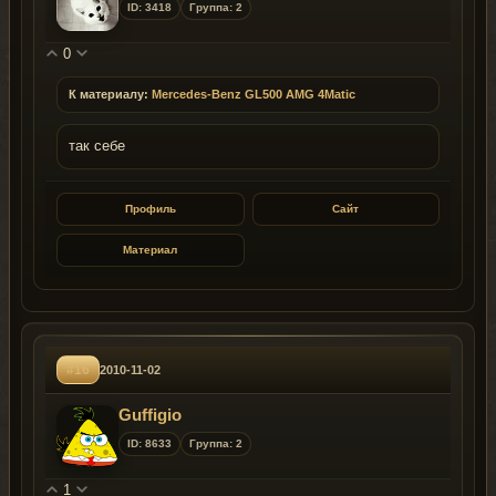
ID: 3418
Группа: 2
0
К материалу:
Mercedes-Benz GL500 AMG 4Matic
так себе
Профиль
Сайт
Материал
#16
2010-11-02
Guffigio
ID: 8633
Группа: 2
1