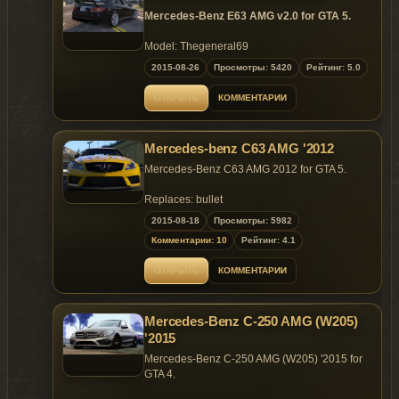
Instal:
All not to be modified
Mercedes-Benz E63 AMG v2.0 for GTA 5.
dubsta.ytd
Dials aren't working
dubsta.yft
Model: Thegeneral69
dubsta_hi.yft
By CHINA_BBFF & MJEC666
Convert: zQrba
>>>
2015-08-26
Просмотры: 5420
Рейтинг: 5.0
update\x64\dlcpacks\patchday3ng\dlc.rpf\x64\levels\g
v2.0
ОТКРЫТЬ
КОММЕНТАРИИ
dubsta_bbar_1.yft
Add dirt effect
dubsta_bbar_2.yft
Add stock wheel
dubsta_skirt_1.yft
Mercedes-benz C63 AMG '2012
dubsta_skirt_2.yft
v1.1
Mercedes-Benz C63 AMG 2012 for GTA 5.
dubsta_sparew_1.yft
- Added tunable parts
>>>
Replaces: bullet
update\x64\dlcpacks\patchday1ng\dlc.rpf\x64\level
2015-08-18
Просмотры: 5982
Features
Комментарии: 10
Рейтинг: 4.1
------------------------------------
Steeringwheel
ОТКРЫТЬ
КОММЕНТАРИИ
Dashboard
Tuning Parts
Lights Work
Mercedes-Benz C-250 AMG (W205)
'2015
Bugs
Mercedes-Benz C-250 AMG (W205) '2015 for
---------------------------------------
GTA 4.
Glass doesn't break