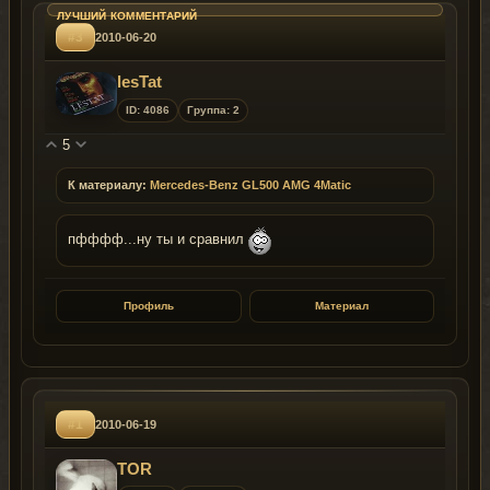
#3
2010-06-20
lesTat
ID: 4086
Группа: 2
5
К материалу:
Mercedes-Benz GL500 AMG 4Matic
пфффф...ну ты и сравнил
Профиль
Материал
#1
2010-06-19
TOR