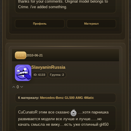
thanks for your comments. Original model belongs to
Crime. i've added something.
Профиль
Материал
#14
2010-06-21
SlavyaninRussia
ID: 6133
Группа: 2
0
К материалу:
Mercedes-Benz GL500 AMG 4Matic
CuCunatoR этим все сказано
....хотя парнишка
развивается модели все лучше и лучше......но
качать смысла не вижу....есть уже отличный gl450