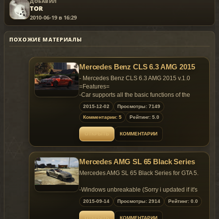
ДОБАВИЛ
TOR
2010-06-19 в 16:29
ПОХОЖИЕ МАТЕРИАЛЫ
Mercedes Benz CLS 6.3 AMG 2015
- Mercedes Benz CLS 6.3 AMG 2015 v.1.0
=Features=
-Car supports all the basic functions of the
game
2015-12-02
Просмотры: 7149
-Real size auto
Комментарии: 5
Рейтинг: 5.0
-Working lights
-HQ Interior
ОТКРЫТЬ
КОММЕНТАРИИ
-Working dashboard
-HQ Engine
-Working Dirt.
Mercedes AMG SL 65 Black Series
-Lods
-Breakable windows
Mercedes AMG SL 65 Black Series for GTA 5.
-Correct player position
-Hands on the steering wheel
-Windows unbreakable (Sorry i updated if it's
-Correct collision
fixed)
2015-09-14
Просмотры: 2914
Рейтинг: 0.0
-Tuning
-Custom , Just Small Wing Feltzer2
=BUGS=
ОТКРЫТЬ
КОММЕНТАРИИ