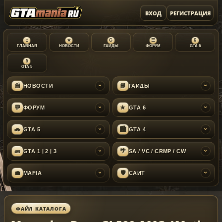
ВХОД
РЕГИСТРАЦИЯ
⌂
★
G
☰
6
ГЛАВНАЯ
НОВОСТИ
ГАЙДЫ
ФОРУМ
GTA 6
5
GTA 5
📰
📘
НОВОСТИ
ГАЙДЫ
›
›
💬
★
ФОРУМ
GTA 6
›
›
🚗
🏙
GTA 5
GTA 4
›
›
🧱
🌴
GTA 1 | 2 | 3
SA / VC / CRMP / CW
›
›
💼
🛡
MAFIA
САЙТ
›
›
ФАЙЛ КАТАЛОГА