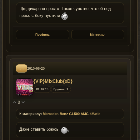
Щщщикарная просто. Такое чувство, что её под
пресс с боку пустили
Профиль
Материал
#4
2010-06-20
{ViP}MixClub{xD}
ID: 8245
Группа: 1
0
К материалу:
Mercedes-Benz GL500 AMG 4Matic
Даже ставить боюсь.