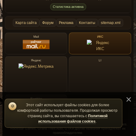
Статистика активна
Карта сайта
Форум
Реклама
Контакты
sitemap.xml
Mail
ИКС
Яндекс
LI
Rambler
Этот сайт использует файлы cookies для более
🍪
комфортной работы пользователя. Продолжая просмотр
страниц сайта, вы соглашаетесь с
Политикой
использования файлов cookies
.
GtaMania — фан-сайт и не является официальным сайтом Rockstar Games.
Rockstar Games, Grand Theft Auto, GTA и другие названия принадлежат их
правообладателям.