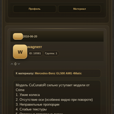
Профиль
Материал
#13
2010-06-20
wagnerr
w
ID: 10581
Группа: 1
0
К материалу:
Mercedes-Benz GL500 AMG 4Matic
Модель CuCunatoR сильно уступает модели от
Crime
1. Узкие колеса
2. Отсутствие оси (особенно видно при повороте)
3. Неправильные пропорции
4. Слабые текстуры