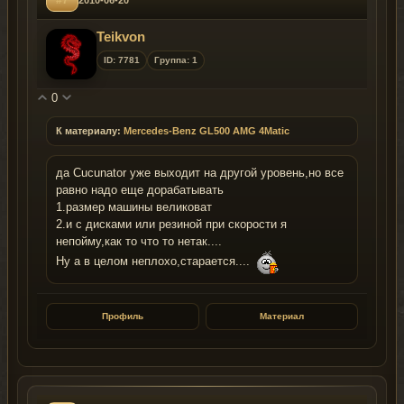
#7
2010-06-20
Teikvon
ID: 7781
Группа: 1
0
К материалу:
Mercedes-Benz GL500 AMG 4Matic
да Cucunator уже выходит на другой уровень,но все
равно надо еще дорабатывать
1.размер машины великоват
2.и с дисками или резиной при скорости я
непойму,как то что то нетак....
Ну а в целом неплохо,старается....
Профиль
Материал