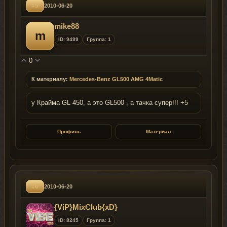
#5
2010-06-20
mike88
m
ID: 9499
Группа: 1
0
К материалу:
Mercedes-Benz GL500 AMG 4Matic
у Крайма GL 450, а это GL500 , а тачка супер!!! +5
Профиль
Материал
#6
2010-06-20
{ViP}MixClub{xD}
ID: 8245
Группа: 1