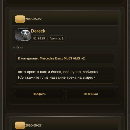
#6
2010-05-27
Dereck
ID: 8715
Группа: 1
0
К материалу:
Mercedes Benz ML63 AMG v2
авто просто шик и блеск, всё супер, забираю.
P.S скажите плиз название трека на видео?
Профиль
Материал
#7
2010-05-27