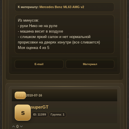
К материалу:
Mercedes Benz ML63 AMG v2
Из минусов:
- руки Нико не на руле
- машина весит в воздухе
- слишком яркий салон и нет нормальной
прорисовки на дверях изнутри (все сливается)
Моя оценка 4 из 5
E-mail
Материал
#31
2010-07-16
superGT
s
ID: 11399
Группа: 1
0