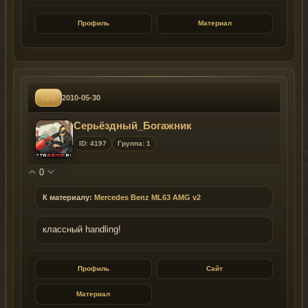
Профиль
Материал
#28
2010-05-30
Серьёздный_Богажник
ID: 4197
Группа: 1
0
К материалу:
Mercedes Benz ML63 AMG v2
классный handling!
Профиль
Сайт
Материал