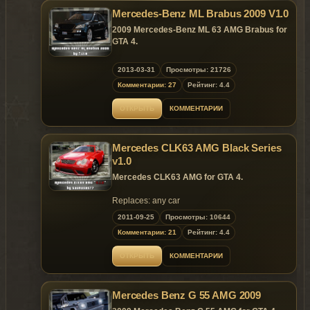
Mercedes-Benz ML Brabus 2009 V1.0
2009 Mercedes-Benz ML 63 AMG Brabus for
GTA 4.
Replaces: landstalker
2013-03-31
Просмотры: 21726
Комментарии: 27
Рейтинг: 4.4
Model is exclusive to
Gta
Mania
.ru
site until
10.05.2013 !
ОТКРЫТЬ
КОММЕНТАРИИ
~ GTAMANIA EXCLUSIVE ~
Mercedes CLK63 AMG Black Series
DO NOT HOST THIS MOD ON OTHER
v1.0
WEBSITE UNTIL 10.05.2013 !
Mercedes CLK63 AMG for GTA 4.
Replaces: any car
2011-09-25
Просмотры: 10644
Model is exclusive to GtaMania.ru sites until
Комментарии: 21
Рейтинг: 4.4
15.10.2011!
ОТКРЫТЬ
КОММЕНТАРИИ
~ GTAMANIA EXCLUSIVE ~
Mercedes Benz G 55 AMG 2009