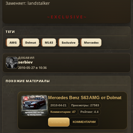
Заменяет: landstalker
~ E X C L U S I V E ~
ТЕГИ
,
,
,
,
AMG
Dolmat
ML63
Exclusive
Mercedes
ДОБАВИЛ
serbiev
2010-05-27 в 10:36
ПОХОЖИЕ МАТЕРИАЛЫ
Mercedes Benz S63 AMG от Dolmat
2010-04-21
Просмотры: 27583
Комментарии: 47
Рейтинг: 4.4
ОТКРЫТЬ
КОММЕНТАРИИ