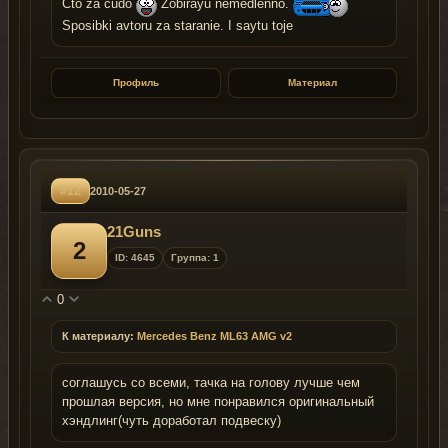
Cto za cudo
Zobirayu nemedlenno.
Sposibki avtoru za staranie. I saytu toje
Профиль
Материал
#12
2010-05-27
21Guns
2
ID: 4645
Группа: 1
0
К материалу:
Mercedes Benz ML63 AMG v2
соглашусь со всеми, тачка на голову лучше чем
прошлая версия, но мне понравился оригинальный
хэндлинг(чуть доработал подвеску)