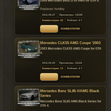
2009 Mercedes Benz G 55 AMG for GTA 4.
Replaces: huntley
2011-06-27
Просмотры: 15439
~ GTAMANIA EXCLUSIVE ~
Комментарии: 42
Рейтинг: 4.7
ОТКРЫТЬ
КОММЕНТАРИИ
Model is exclusive to GtaMania.ru site until
11.07.2011!
Mercedes CLK55 AMG Coupe '2003
2003 Mercedes CLK55 AMG Coupe for GTA
4.
~ GTAMANIA EXCLUSIVE ~
2011-02-25
Просмотры: 11144
Комментарии: 13
Рейтинг: 4.7
ОТКРЫТЬ
КОММЕНТАРИИ
Mercedes Benz SL65 ///AMG Black
Series
Mercedes Benz SL65 AMG Black Series for
GTA 4
.