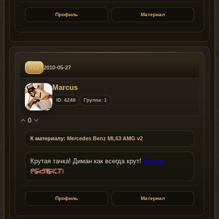
Профиль
Материал
#11
2010-05-27
Marcus
ID: 4248
Группа: 1
0
К материалу:
Mercedes Benz ML63 AMG v2
Крутая тачка! Диман как всегда крут!
Serbiev
Профиль
Материал