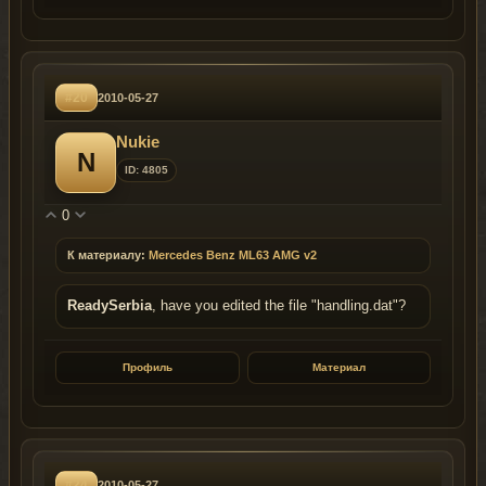
#20
2010-05-27
Nukie
N
ID: 4805
0
К материалу:
Mercedes Benz ML63 AMG v2
ReadySerbia
, have you edited the file "handling.dat"?
Профиль
Материал
#24
2010-05-27