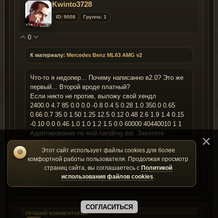
Kwinto3728
ID: 9008
Группа: 1
0
К материалу:
Mercedes Benz ML63 AMG v2
Что-то я недопер... Почему написанно в2.0? Это же
первый... Второй вроде платный?
Если никто не против, выложу свой хендл
2400.0 4.7 85 0.0 0.0 -0.8 0.4 5 0.28 1.0 350.0 0.65
0.66 0.7 35.0 1.50 1.25 12.5 0.12 0.48 2.6 1.9 1.4 0.15
-0.10 0.0 0.46 1.0 1.0 1.2 1.5 0.0 60000 40440010 1 1
Адаптированно по мой handling.dat. Захотите
помедленее, пишете лс! Отвечу всем!
Этот сайт использует файлы cookies для более
🍪
комфортной работы пользователя. Продолжая просмотр
страниц сайта, вы соглашаетесь с
Политикой
Профиль
Материал
использования файлов cookies
.
СОГЛАСИТЬСЯ