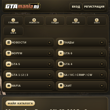
ВХОД
РЕГИСТРАЦИЯ
⌂
★
G
☰
6
ГЛАВНАЯ
НОВОСТИ
ГАЙДЫ
ФОРУМ
GTA 6
5
GTA 5
📰
📘
НОВОСТИ
ГАЙДЫ
›
›
💬
★
ФОРУМ
GTA 6
›
›
🚗
🏙
GTA 5
GTA 4
›
›
🧱
🌴
GTA 1 | 2 | 3
SA / VC / CRMP / CW
›
›
💼
🛡
MAFIA
САЙТ
›
›
ФАЙЛ КАТАЛОГА