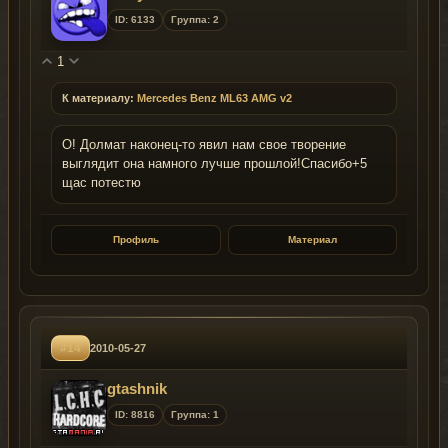
ID: 6133
Группа: 2
1
К материалу:
Mercedes Benz ML63 AMG v2
О! Долмат наконец-то явил нам свое творение
выглядит она намного лучше прошлой!Спасибо+5
щас потестю
Профиль
Материал
#14
2010-05-27
gtashnik
ID: 8816
Группа: 1