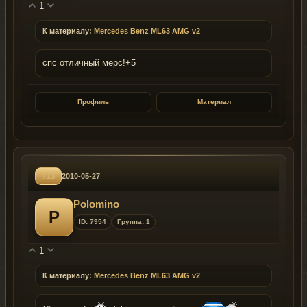
1
К материалу:
Mercedes Benz ML63 AMG v2
спс отличный мерс!+5
Профиль
Материал
#13
2010-05-27
Polomino
P
ID: 7954
Группа: 1
1
К материалу:
Mercedes Benz ML63 AMG v2