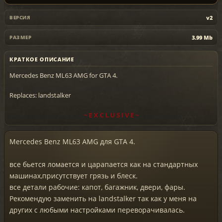
v2
ВЕРСИЯ
3.99 Mb
РАЗМЕР
КРАТКОЕ ОПИСАНИЕ
Mercedes Benz ML63 AMG for GTA 4.
Replaces: landstalker
~ E X C L U S I V E ~
Mercedes Benz ML63 AMG для GTA 4.
все бьется ломается и царапается как на стандартных
машинах,присутствует грязь и блеск.
все детали рабочие: капот, багажник, двери, фары.
Рекомендую заменить на landstalker так как у меня на
других с любыми настройками переворачивалась.