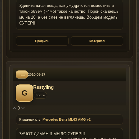
Удивительная вещь, как умудряются поместить в
такой объем (~4мб) такое качество! Порой скачаешь
мб на 10, а без слез не взглянешь. Вобщем модель
СУПЕР!!!
Профиль
Материал
#21
2010-05-27
Restyling
G
Гость
0
К материалу:
Mercedes Benz ML63 AMG v2
ЗАЧОТ ДИМАН!!! МЫЛО СУПЕР!!!