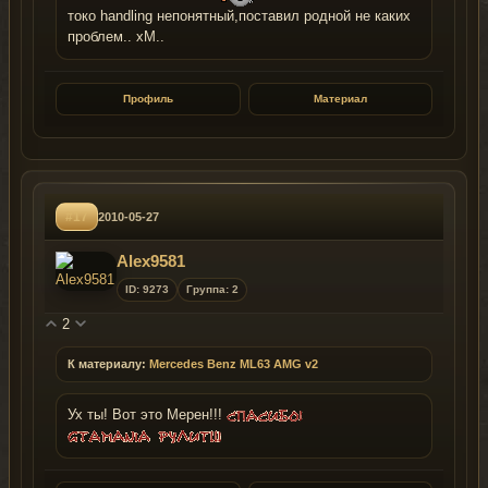
токо handling непонятный,поставил родной не каких
проблем.. хМ..
Профиль
Материал
#17
2010-05-27
Alex9581
ID: 9273
Группа: 2
2
К материалу:
Mercedes Benz ML63 AMG v2
Ух ты! Вот это Мерен!!!