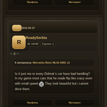
Профиль
Материал
#16
2010-05-27
ReadySerbia
R
ID: 10190
Группа: 1
0
К материалу:
Mercedes Benz ML63 AMG v2
Is it just me or every Dolmat`s car have bad handling?
In my game most cars that he made flip like crazy even
with small speed
They look beautiful but i cannot
drive them.
Профиль
Материал