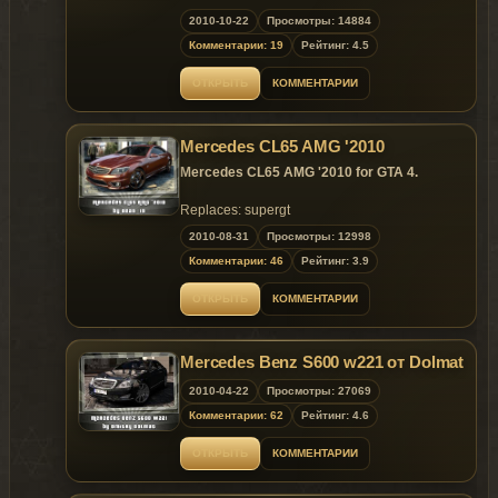
Replaces: turismo
2010-10-22
Просмотры: 14884
Комментарии: 19
Рейтинг: 4.5
~ E X C L U S I V E ~
ОТКРЫТЬ
КОММЕНТАРИИ
Mercedes CL65 AMG '2010
Mercedes CL65 AMG '2010 for GTA 4.
Replaces: supergt
2010-08-31
Просмотры: 12998
~ E X C L U S I V E ~
Комментарии: 46
Рейтинг: 3.9
ОТКРЫТЬ
КОММЕНТАРИИ
Mercedes Benz S600 w221 от Dolmat
2010-04-22
Просмотры: 27069
Комментарии: 62
Рейтинг: 4.6
ОТКРЫТЬ
КОММЕНТАРИИ