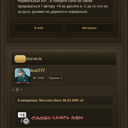
Нормальный хот , в либерти сити на таком
прорываться ! автору +9 из десяти а -1 за то что он
за руль руками не держется нормально
E-mail
Материал
#29
2010-06-05
lost777
ID: 7231
Группа: 1
0
К материалу:
Mercedes Benz ML63 AMG v2