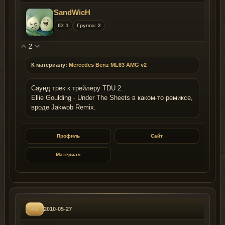
SandWicH
ID: 1
Группа: 2
2
К материалу:
Mercedes Benz ML63 AMG v2
Саунд трек к трейлеру TDU 2.
Ellie Goulding - Under The Sheets в каком-то ремиксе,
вроде Jakwob Remix.
Профиль
Сайт
Материал
#5
2010-05-27