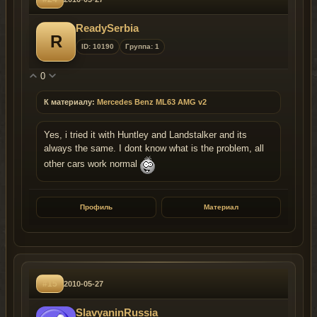
ReadySerbia
R
ID: 10190
Группа: 1
0
К материалу:
Mercedes Benz ML63 AMG v2
Yes, i tried it with Huntley and Landstalker and its
always the same. I dont know what is the problem, all
other cars work normal
Профиль
Материал
#15
2010-05-27
SlavyaninRussia