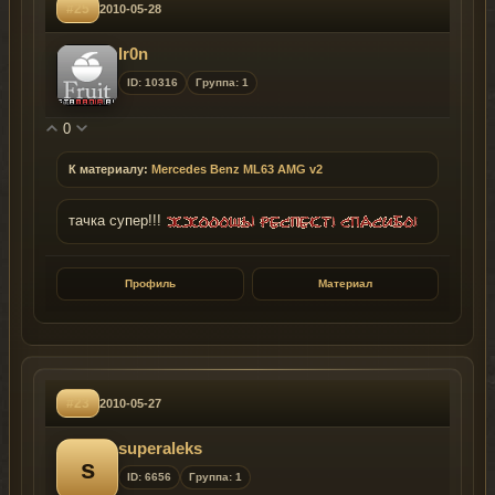
#25
2010-05-28
Ir0n
ID: 10316
Группа: 1
0
К материалу:
Mercedes Benz ML63 AMG v2
тачка супер!!!
Профиль
Материал
#23
2010-05-27
superaleks
s
ID: 6656
Группа: 1