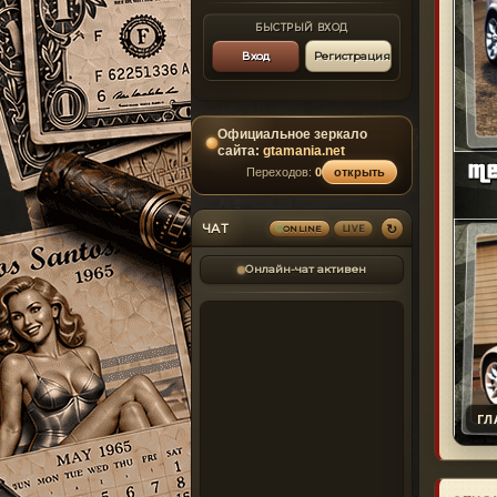
БЫСТРЫЙ ВХОД
Вход
Регистрация
Официальное зеркало
сайта:
gtamania.net
Переходов:
0
открыть
↻
ЧАТ
ONLINE
LIVE
Онлайн-чат активен
ГЛ