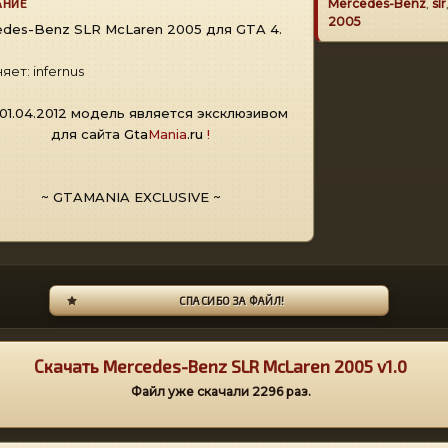
АНИЕ
Mercedes-Benz
,
slr
2005
des-Benz SLR McLaren 2005 для GTA 4.
яет: infernus
01.04.2012 модель является эксклюзивом
для сайта
Gta
Mania
.ru
!
~ GTAMANIA EXCLUSIVE ~
СПАСИБО ЗА ФАЙЛ!
Скачать Mercedes-Benz SLR McLaren 2005 v1.0
Файл уже скачали
2296
раз.