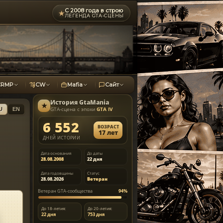
С 2008 года в строю
★
ЛЕГЕНДА GTA-СЦЕНЫ
CRMP
CW
Mafia
Сайт
История
GtaMania
★
GTA-сцена с эпохи
GTA IV
U
EN
6 552
ВОЗРАСТ
17 лет
ДНЕЙ ИСТОРИИ
Дата основания
До даты
28.08.2008
22 дня
Дата годовщины
Статус
28.08.2026
Ветеран
Ветеран GTA-сообщества
94%
До 18-летия:
До 20-летия:
22 дня
753 дня