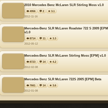
2010 Mercedes Benz McLaren SLR Stirling Moss v1.0
👁 4956
💬 2
★ 3.1
2012-11-16
Mercedes-Benz SLR McLaren Roadster 722 S 2009 [EPM
v1.0
👁 8714
💬 11
★ 3.3
2012-05-12
Mercedes-Benz SLR McLaren Stirling Moss [EPM] v1.0
👁 8723
💬 14
★ 4.2
2012-02-08
Mercedes Benz SLR McLaren 722S 2005 [EPM] Beta
👁 7661
💬 14
★ 3.6
2012-01-08