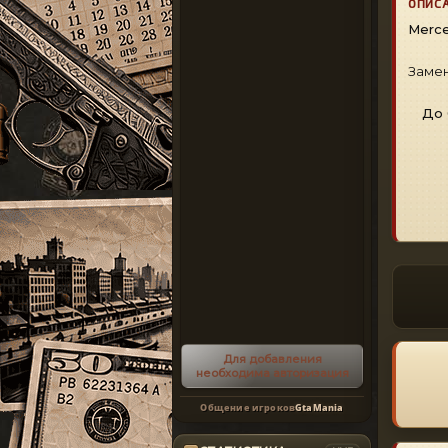
ОПИС
Merce
Замен
До 
Для добавления
необходима авторизация
Общение игроков
GtaMania