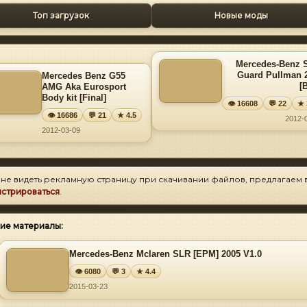
Топ загрузок
Новые моды
Mercedes-Benz 
Guard Pullman 
Mercedes Benz G55
[
AMG Aka Eurosport
Body kit [Final]
👁 16608
💬 22
★ 
👁 16686
💬 21
★ 4.5
2012-
2012-03-09
 не видеть рекламную страницу при скачивании файлов, предлагаем 
истрироваться
.
ие материалы:
Mercedes-Benz Mclaren SLR [EPM] 2005 V1.0
👁 6080
💬 3
★ 4.4
2015-03-23