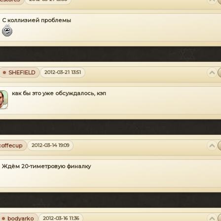
С коллизией проблемы
SHEFIELD
2012-03-21 13:51
как бы это уже обсуждалось, кэп
coffecup
2012-03-14 19:09
Ждём 20-тиметровую финалку
bodyarko
2012-03-16 11:36