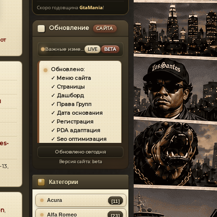
Скоро годовщина
GtaMania
!
Обновление
САЙТА
от
Важные изменения
LIVE
BETA
Обновлено:
✓ Меню сайта
✓ Страницы
✓ Дашборд
и
✓ Права Групп
✓ Дата основания
✓ Регистрация
✓ PDA адаптация
✓ Seo оптимизация
es-
✓ Защита сайта
Обновлено сегодня
✓ Загрузка страниц
Версия сайта:
beta
✓ Моды
13,
✓ Главная
Категории
✓ Репутация
✓ Золотой коммент
✓ Футер
Acura
[11]
✓ Форум
en
,
Alfa Romeo
[23]