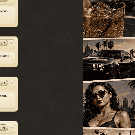
УАЗ
[18]
SparkIV 0.6.8
#13
Грузовые
н то
[105]
MOD
[1.0.7.0 + EFLC
1.1.2.0]
Программы
Спец. транспорт
[207]
2010-06-07
Лодки
[19]
⬇
Скачиваний:
23528
Мотоциклы
[76]
SandWicH
Открыть
-7
Прочие
[252]
Оригинальный
#14
етает
MOD
Сборки автомобилей
vehicles.img
[26]
Прочие
2009-12-30
⬇
Скачиваний:
23137
Temsnik
Открыть
-3
Патч для GTA 4
#15
MOD
1.0.6.0 (RUS)
есть
Патчи
2010-04-20
⬇
Скачиваний:
22911
BURTON
Открыть
-5
Патч 1.0.3.1 для
#16
MOD
GTA 4 / GTA IV