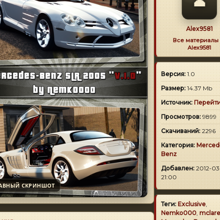
👤
Alex9581
Все материалы 
Alex9581
Версия:
1.0
Размер:
14.37 Mb
Источник:
Перейт
Просмотров:
9899
Скачиваний:
2296
Категория:
Merced
Benz
Добавлен:
2012-03-
21:00
АВНЫЙ СКРИНШОТ
Теги:
Exclusive
,
Nemko000
,
mclar