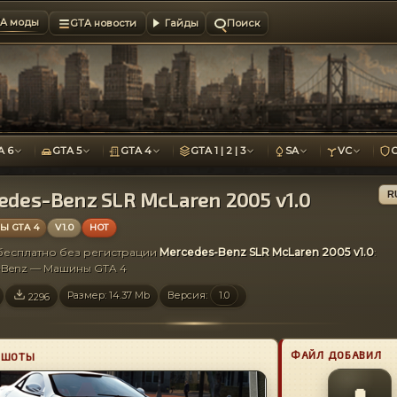
A моды
GTA новости
Гайды
Поиск
A 6
GTA 5
GTA 4
GTA 1 | 2 | 3
SA
VC
edes-Benz SLR McLaren 2005 v1.0
R
 GTA 4
V1.0
HOT
 бесплатно без регистрации
Mercedes-Benz SLR McLaren 2005 v1.0
:
s-Benz — Машины GTA 4
Размер: 14.37 Mb
Версия:
1.0
2296
ФАЙЛ ДОБАВИЛ
НШОТЫ