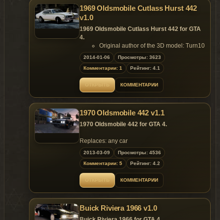
1969 Oldsmobile Cutlass Hurst 442
v1.0
1969 Oldsmobile Cutlass Hurst 442 for GTA
4.
Original author of the 3D model: Turn10
Studios
2014-01-06
Просмотры: 3623
Converted to GTA4 by: Policefanatic
Комментарии: 1
Рейтинг: 4.1
Author Email: KeyboardSmasher-
3D@web.de
ОТКРЫТЬ
КОММЕНТАРИИ
Author skins by Rennie
Features:
Model support all features of the game.
1970 Oldsmobile 442 v1.1
Replaces: any car
1970 Oldsmobile 442 for GTA 4.
Replaces: any car
2013-03-09
Просмотры: 4536
Комментарии: 5
Рейтинг: 4.2
ОТКРЫТЬ
КОММЕНТАРИИ
Buick Riviera 1966 v1.0
Buick Riviera 1966 for GTA 4.