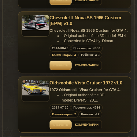
ОТКРЫТЬ
КОММЕНТАРИИ
- 500XL deluxe interior;
- Multiple interior colour;
- Low WTD Texture size (under 600kb);
Chevrolet II Nova SS 1966 Custom
- detailed door sills and jambs;
- detailed engine and trunk
[EPM] v1.0
compartment;
Chevrolet II Nova SS 1966 Custom for GTA 4.
- Low poly LOD1 and LOD2
- Original author of the 3D model: FM 4
Incorporated.
- Converted to GTA4 by: Dimon
Replaces: any car
Features:
2014-08-26
Просмотры: 4600
- Model support all features of the
Комментарии: 4
Рейтинг: 4.3
game.
Replaces: any car
ОТКРЫТЬ
КОММЕНТАРИИ
Oldsmobile Vista Cruiser 1972 v1.0
1972 Oldsmobile Vista Cruiser for GTA 4.
- Original author of the 3D
model: DriverSF 2011
- Converted to GTA4 by: Dimon
2014-07-20
Просмотры: 4586
Features:
Комментарии: 2
Рейтинг: 4.2
- Model support all features of the
game.
ОТКРЫТЬ
КОММЕНТАРИИ
Replaces: any car