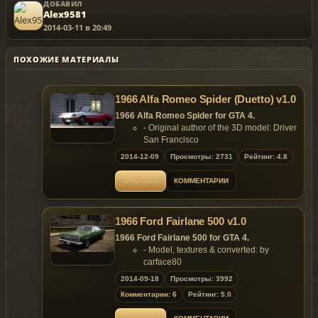
ДОБАВИЛ
Alex9581
2014-03-11 в 20:49
ПОХОЖИЕ МАТЕРИАЛЫ
1966 Alfa Romeo Spider (Duetto) v1.0
1966 Alfa Romeo Spider for GTA 4.
- Original author of the 3D model: Driver
San Francisco
- Convert & edited by:YCA-RE
2014-12-09
Просмотры: 2731
Рейтинг: 4.8
- Screenshots by:Martin_xpl, Vsoreny,
Nima
ОТКРЫТЬ
КОММЕНТАРИИ
Features:
- Model support all features of the
game;
1966 Ford Fairlane 500 v1.0
- Mid-poly model, bit I like it;
- Roof extra;
1966 Ford Fairlane 500 for GTA 4.
- color1: body;
- Model, textures & converted: by
- color2: interior.
carface80
Replaces: any car
Features of model:
2014-09-18
Просмотры: 3992
- Model support all features of the
Комментарии: 6
Рейтинг: 5.0
Template included.
game;
- High detailed 3D model;