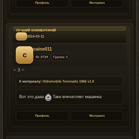
Профиль
Материал
#2
2014-03-11
caine011
c
ID: 9729
Группа: 1
3
К материалу:
Oldsmobile Toronado 1966 v1.0
Вот это дааа
Таки впечатляет машинка
Профиль
Материал