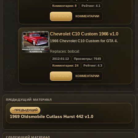
Комментарии: 8
Рейтинг: 4.1
ОТКРЫТЬ
КОММЕНТАРИИ
Chevrolet C10 Custom 1966 v1.0
1966 Chevrolet C10 Custom for GTA 4.
Replaces: bobcat
2012-01-12
Просмотры: 7645
Model is exclusive to
Gta
Mania
.ru
!
&
Fire
-
Комментарии: 24
Рейтинг: 4.3
Starter
-Team
.ru !
sites until 25.01.2012 !
ОТКРЫТЬ
КОММЕНТАРИИ
~ GTAMANIA EXCLUSIVE ~
ПРЕДЫДУЩИЙ МАТЕРИАЛ
‹ ПРЕДЫДУЩИЙ
1969 Oldsmobile Cutlass Hurst 442 v1.0
СЛЕДУЮЩИЙ МАТЕРИАЛ