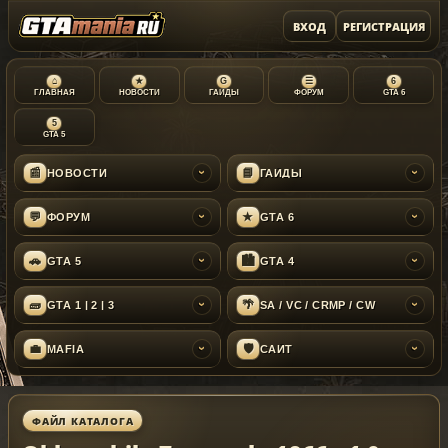
ВХОД
РЕГИСТРАЦИЯ
⌂
★
G
☰
6
ГЛАВНАЯ
НОВОСТИ
ГАЙДЫ
ФОРУМ
GTA 6
5
GTA 5
📰
📘
НОВОСТИ
ГАЙДЫ
›
›
💬
★
ФОРУМ
GTA 6
›
›
🚗
🏙
GTA 5
GTA 4
›
›
🧱
🌴
GTA 1 | 2 | 3
SA / VC / CRMP / CW
›
›
💼
🛡
MAFIA
САЙТ
›
›
ФАЙЛ КАТАЛОГА