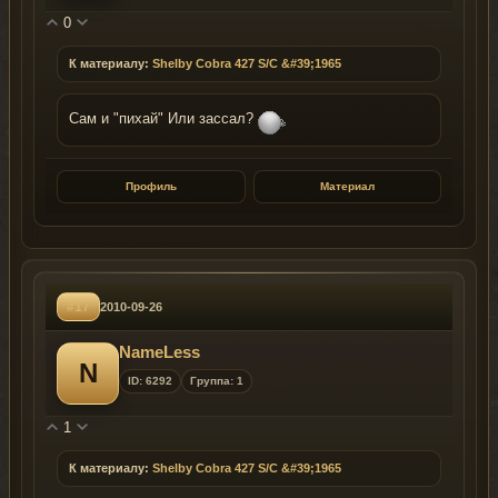
0
К материалу:
Shelby Cobra 427 S/C &#39;1965
Сам и "пихай" Или зассал?
Профиль
Материал
#17
2010-09-26
NameLess
N
ID: 6292
Группа: 1
1
К материалу:
Shelby Cobra 427 S/C &#39;1965