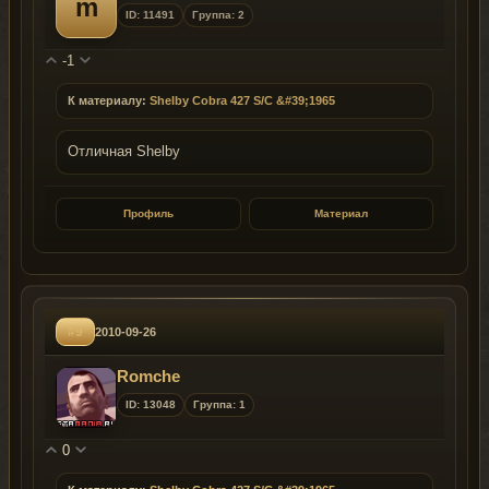
m
ID: 11491
Группа: 2
-1
К материалу:
Shelby Cobra 427 S/C &#39;1965
Отличная Shelby
Профиль
Материал
#9
2010-09-26
Romche
ID: 13048
Группа: 1
0