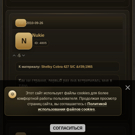
#3
2010-09-26
Nukie
N
ID: 4805
-5
К материалу:
Shelby Cobra 427 S/C &#39;1965
Как ни странно, первый раз она встретилась мне в
ТДУ)
Этот сайт использует файлы cookies для более
🍪
комфортной работы пользователя. Продолжая просмотр
страниц сайта, вы соглашаетесь с
Профиль
Материал
Политикой
использования файлов cookies
.
СОГЛАСИТЬСЯ