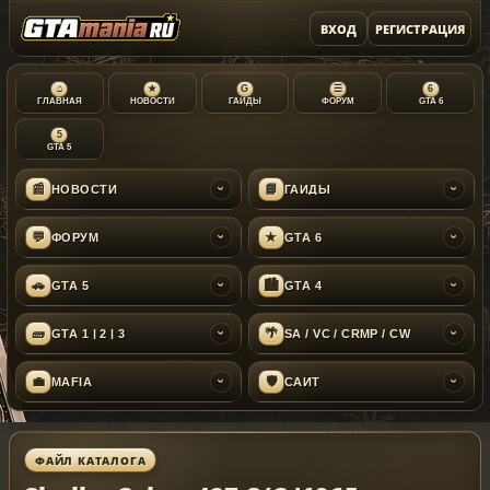
ВХОД
РЕГИСТРАЦИЯ
⌂
★
G
☰
6
ГЛАВНАЯ
НОВОСТИ
ГАЙДЫ
ФОРУМ
GTA 6
5
GTA 5
📰
📘
НОВОСТИ
ГАЙДЫ
›
›
💬
★
ФОРУМ
GTA 6
›
›
🚗
🏙
GTA 5
GTA 4
›
›
🧱
🌴
GTA 1 | 2 | 3
SA / VC / CRMP / CW
›
›
💼
🛡
MAFIA
САЙТ
›
›
ФАЙЛ КАТАЛОГА