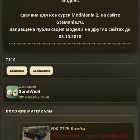
Модель
сделана для конкурса ModMania 2, на сайте
GtaMania.ru.
Запрещена публикация модели на других сайтах до
03.10.2010
~~~~~~~~~~~~~~~~~~~~~~~~~~~~~~~~~~~~~~~~~~~~~~~~~
ТЕГИ
,
ModMan
ModMania
ДОБАВИЛ
SandWicH
2010-09-26 в 09:50
ПОХОЖИЕ МАТЕРИАЛЫ
ИЖ 2125 Комби
This model has been done for ModMania 2