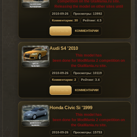
competition on the GtaMania.ru site.
Releasing the model on other sites until
10.03.2010 (the 3rd of October 2010) is
2010-09-26
Просмотры: 13992
prohibited!
Комментарии: 30
Рейтинг: 4.5
ОТКРЫТЬ
КОММЕНТАРИИ
Audi S4 '2010
This model has
been done for ModMania 2 competition on
the GtaMania.ru site.
2010-09-26
Просмотры: 10119
Releasing the model on other sites until
Комментарии: 2
Рейтинг: 3.4
10.03.2010 (the 3rd
of October 2010) is prohibited!
ОТКРЫТЬ
КОММЕНТАРИИ
Honda Civic Si '1999
This model has
been done for ModMania 2 competition on
the GtaMania.ru site.
2010-09-26
Просмотры: 15753
Releasing the model on other sites until