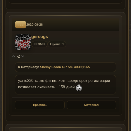
#12
2010-09-26
gercogs
ID: 9569
Группа: 1
-2
К материалу:
Shelby Cobra 427 S/C &#39;1965
yanis230 та же фигня. хотя вроде срок регистрации
позволяет скачивать...158 дней
Профиль
Материал