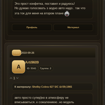
Это прост конфетка, поставил и радуюсь!
Но думаю голосовать з аодно авто надо.. так что
эта ток для меня на втором плане
Профиль
Материал
#15
2010-09-26
Arti9609
A
ID: 5341
Группа: 2
1
К материалу:
Shelby Cobra 427 S/C &#39;1965
авто просто супер)но в атмосферу не
вписываеться..к сожалениюю..но модель