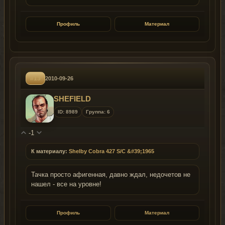
Профиль
Материал
#13
2010-09-26
SHEFIELD
ID: 8989
Группа: 6
-1
К материалу:
Shelby Cobra 427 S/C &#39;1965
Тачка просто афигенная, давно ждал, недочетов не
нашел - все на уровне!
Профиль
Материал