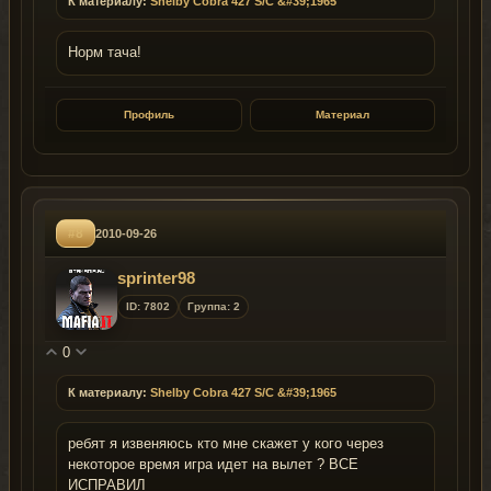
К материалу:
Shelby Cobra 427 S/C &#39;1965
Норм тача!
Профиль
Материал
#8
2010-09-26
sprinter98
ID: 7802
Группа: 2
0
К материалу:
Shelby Cobra 427 S/C &#39;1965
ребят я извеняюсь кто мне скажет у кого через
некоторое время игра идет на вылет ? ВСЕ
ИСПРАВИЛ