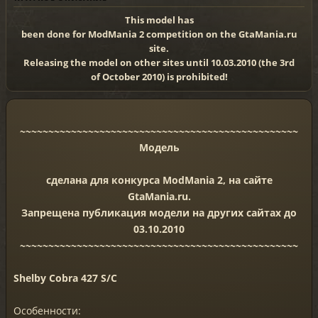
This model has
been done for ModMania 2 competition on the GtaMania.ru
site.
Releasing the model on other sites until 10.03.2010 (the 3rd
of October 2010) is prohibited!
~~~~~~~~~~~~~~~~~~~~~~~~~~~~~~~~~~~~~~~~~~~~~~~~~
Модель
сделана для конкурса ModMania 2, на сайте
GtaMania.ru.
Запрещена публикация модели на других сайтах до
03.10.2010
~~~~~~~~~~~~~~~~~~~~~~~~~~~~~~~~~~~~~~~~~~~~~~~~~
Shelby Cobra 427 S/C
Особенности: