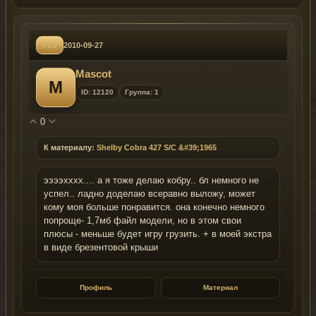
#19
2010-09-27
Mascot
M
ID: 12120
Группа: 1
0
К материалу:
Shelby Cobra 427 S/C &#39;1965
ээээхххх.... а я тоже делаю кобру.. бл немного не
успел.. ладно доделаю всеравно выложу, может
кому моя больше понравится. она конечно немного
попроще- 1,7мб файл модели, но в этом свои
плюсы - меньше будет игру грузить. + в моей экстра
в виде брезентовой крыши
Профиль
Материал