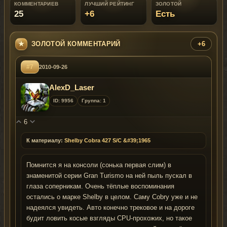
КОММЕНТАРИЕВ
ЛУЧШИЙ РЕЙТИНГ
ЗОЛОТОЙ
25
+6
Есть
ЗОЛОТОЙ КОММЕНТАРИЙ
+6
#7
2010-09-26
AlexD_Laser
ID: 9956
Группа: 1
6
К материалу:
Shelby Cobra 427 S/C &#39;1965
Помнится я на консоли (сонька первая слим) в
знаменитой серии Gran Turismo на ней пыль пускал в
глаза соперникам. Очень тёплые воспоминания
остались о марке Shelby в целом. Саму Cobry уже и не
надеялся увидеть. Авто конечно трековое и на дороге
будит ловить косые взгляды CPU-прохожих, но такое