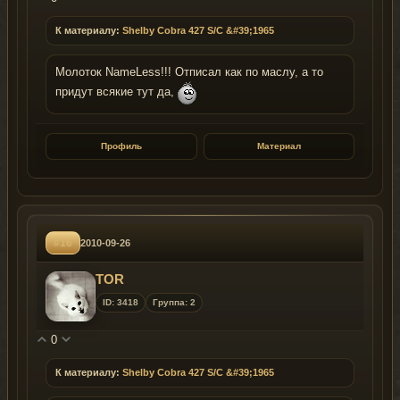
К материалу:
Shelby Cobra 427 S/C &#39;1965
Молоток NameLess!!! Отписал как по маслу, а то
придут всякие тут да,
Профиль
Материал
#16
2010-09-26
TOR
ID: 3418
Группа: 2
0
К материалу:
Shelby Cobra 427 S/C &#39;1965