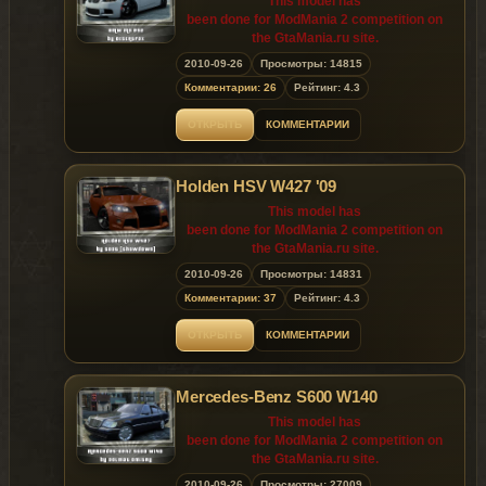
This model has
of October 2010) is prohibited!
been done for ModMania 2 competition on
the GtaMania.ru site.
2010-09-26
Просмотры: 14815
Releasing the model on other sites until
Комментарии: 26
Рейтинг: 4.3
10.03.2010 (the 3rd
of October 2010) is prohibited!
ОТКРЫТЬ
КОММЕНТАРИИ
Holden HSV W427 '09
This model has
been done for ModMania 2 competition on
the GtaMania.ru site.
2010-09-26
Просмотры: 14831
Releasing the model on other sites until
Комментарии: 37
Рейтинг: 4.3
10.03.2010 (the 3rd
of October 2010) is prohibited!
ОТКРЫТЬ
КОММЕНТАРИИ
Mercedes-Benz S600 W140
This model has
been done for ModMania 2 competition on
the GtaMania.ru site.
2010-09-26
Просмотры: 27009