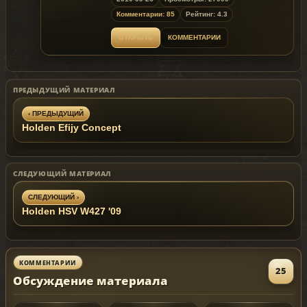
Releasing the model on other sites until
Комментарии: 85
Рейтинг: 4.3
10.03.2010 (the 3rd
of October 2010) is prohibited!
ОТКРЫТЬ
КОММЕНТАРИИ
ПРЕДЫДУЩИЙ МАТЕРИАЛ
‹ ПРЕДЫДУЩИЙ
Holden Efijy Concept
СЛЕДУЮЩИЙ МАТЕРИАЛ
СЛЕДУЮЩИЙ ›
Holden HSV W427 '09
КОММЕНТАРИИ
25
Обсуждение материала