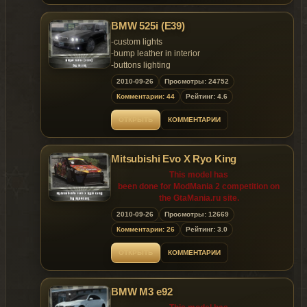
BMW 525i (E39)
-custom lights
-bump leather in interior
-buttons lighting
-indicators on panel
2010-09-26
Просмотры: 24752
-2 extras:
Комментарии: 44
Рейтинг: 4.6
-beer in boot (by Sirano Vabis)
-bag in boot (by Rockstar Games)
ОТКРЫТЬ
КОММЕНТАРИИ
-Mcintosh audiosystem
-beauty damaged lights
-damageable sunroof
Mitsubishi Evo X Ryo King
-quality dirt
-optimized LOD's:
This model has
-LOD 0 - 71.489
been done for ModMania 2 competition on
-LOD 1 - 56.844
the GtaMania.ru site.
-great camera
2010-09-26
Просмотры: 12669
-clean log(Messaging bar) after export
Releasing the model on other sites until
Комментарии: 26
Рейтинг: 3.0
10.03.2010 (the 3rd
This model has
of October 2010) is prohibited!
been done for ModMania 2 competition on
ОТКРЫТЬ
КОММЕНТАРИИ
the GtaMania.ru site.
Releasing the model on other sites until
BMW M3 e92
10.03.2010 (the 3rd