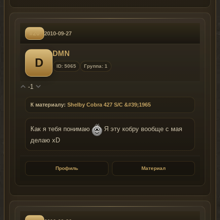
#20
2010-09-27
DMN
D
ID: 5065
Группа: 1
-1
К материалу:
Shelby Cobra 427 S/C &#39;1965
Как я тебя понимаю
Я эту кобру вообще с мая
делаю xD
Профиль
Материал