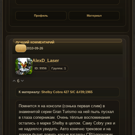
Профиль
Материал
#7
2010-09-26
AlexD_Laser
ID: 9956
Группа: 1
6
К материалу:
Shelby Cobra 427 S/C &#39;1965
Помнится я на консоли (сонька первая слим) в
знаменитой серии Gran Turismo на ней пыль пускал
в глаза соперникам. Очень тёплые воспоминания
остались о марке Shelby в целом. Саму Cobry уже и
не надеялся увидеть. Авто конечно трековое и на
дороге будит ловить косые взгляды CPU-прохожих,