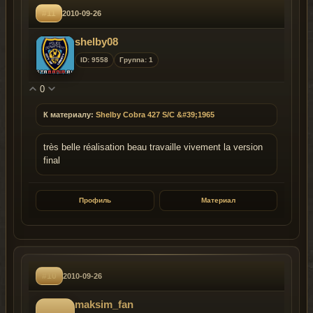
#11
2010-09-26
shelby08
ID: 9558
Группа: 1
0
К материалу:
Shelby Cobra 427 S/C &#39;1965
très belle réalisation beau travaille vivement la version
final
Профиль
Материал
#10
2010-09-26
maksim_fan