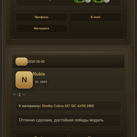
Профиль
E-mail
Материал
#22
2010-10-02
Nukie
N
ID: 4805
-1
К материалу:
Shelby Cobra 427 S/C &#39;1965
Отлично сделана, достойная победы модель.