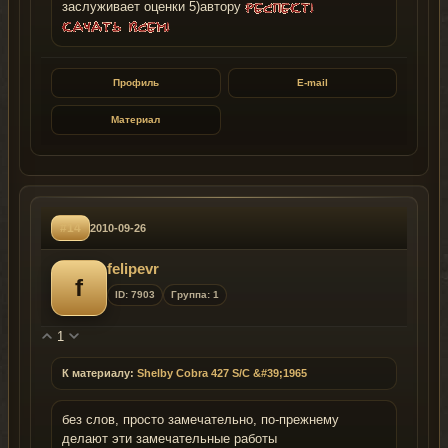
заслуживает оценки 5)автору
Профиль
E-mail
Материал
#14
2010-09-26
felipevr
f
ID: 7903
Группа: 1
1
К материалу:
Shelby Cobra 427 S/C &#39;1965
без слов, просто замечательно, по-прежнему
делают эти замечательные работы