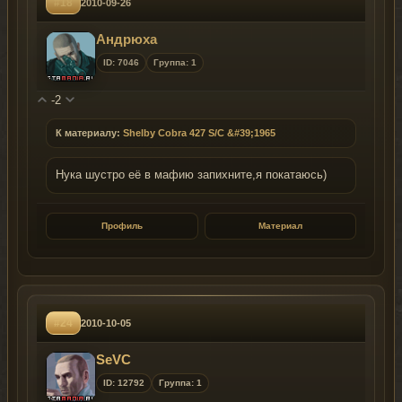
#18
2010-09-26
Андрюха
ID: 7046
Группа: 1
-2
К материалу:
Shelby Cobra 427 S/C &#39;1965
Нука шустро её в мафию запихните,я покатаюсь)
Профиль
Материал
#24
2010-10-05
SeVC
ID: 12792
Группа: 1