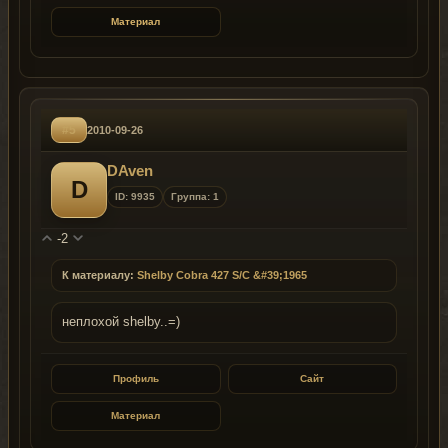
Материал
#5
2010-09-26
DAven
D
ID: 9935
Группа: 1
-2
К материалу:
Shelby Cobra 427 S/C &#39;1965
неплохой shelby..=)
Профиль
Сайт
Материал