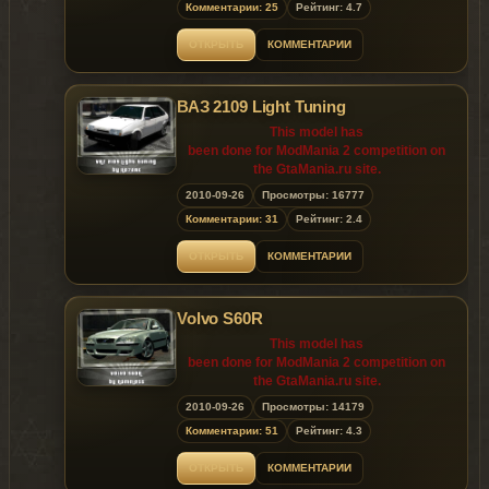
Комментарии: 25
Рейтинг: 4.7
10.03.2010 (the 3rd
of October 2010) is prohibited!
ОТКРЫТЬ
КОММЕНТАРИИ
ВАЗ 2109 Light Tuning
This model has
been done for ModMania 2 competition on
the GtaMania.ru site.
2010-09-26
Просмотры: 16777
Releasing the model on other sites until
Комментарии: 31
Рейтинг: 2.4
10.03.2010 (the 3rd
of October 2010) is prohibited!
ОТКРЫТЬ
КОММЕНТАРИИ
Volvo S60R
This model has
been done for ModMania 2 competition on
the GtaMania.ru site.
2010-09-26
Просмотры: 14179
Releasing the model on other sites until
Комментарии: 51
Рейтинг: 4.3
10.03.2010 (the 3rd
of October 2010) is prohibited!
ОТКРЫТЬ
КОММЕНТАРИИ