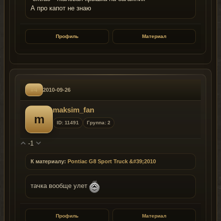
А про капот не знаю
Профиль
Материал
#4
2010-09-26
maksim_fan
m
ID: 11491
Группа: 2
-1
К материалу:
Pontiac G8 Sport Truck &#39;2010
тачка вообще улет
Профиль
Материал