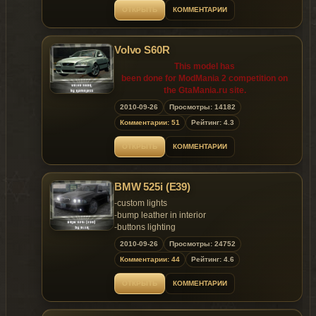
of October 2010) is prohibited!
ОТКРЫТЬ
КОММЕНТАРИИ
Volvo S60R
This model has
been done for ModMania 2 competition on
the GtaMania.ru site.
2010-09-26
Просмотры: 14182
Releasing the model on other sites until
Комментарии: 51
Рейтинг: 4.3
10.03.2010 (the 3rd
of October 2010) is prohibited!
ОТКРЫТЬ
КОММЕНТАРИИ
BMW 525i (E39)
-custom lights
-bump leather in interior
-buttons lighting
-indicators on panel
2010-09-26
Просмотры: 24752
-2 extras:
Комментарии: 44
Рейтинг: 4.6
-beer in boot (by Sirano Vabis)
-bag in boot (by Rockstar Games)
ОТКРЫТЬ
КОММЕНТАРИИ
-Mcintosh audiosystem
-beauty damaged lights
-damageable sunroof