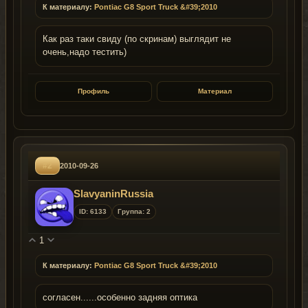
К материалу:
Pontiac G8 Sport Truck &#39;2010
Как раз таки свиду (по скринам) выглядит не
очень,надо тестить)
Профиль
Материал
#2
2010-09-26
SlavyaninRussia
ID: 6133
Группа: 2
1
К материалу:
Pontiac G8 Sport Truck &#39;2010
согласен......особенно задняя оптика