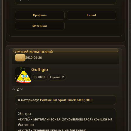
Профиль
E-mail
Материал
#6
2010-09-26
Guffigio
ID: 8633
Группа: 2
2
К материалу:
Pontiac G8 Sport Truck &#39;2010
Экстры:
-extra5 - металлическая (открывающаяся) крышка на
багажник
-extra8 - тканевая крышка на багажник