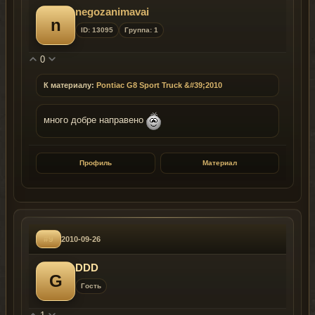
negozanimavai
n
ID: 13095
Группа: 1
0
К материалу:
Pontiac G8 Sport Truck &#39;2010
много добре направено
Профиль
Материал
#9
2010-09-26
DDD
G
Гость