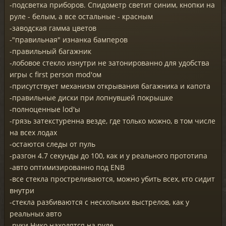
-подсветка приборов. Спидометр светит синим, кнопки на
руле - белым, а все остальные - красным
-заводская гамма цветов
-"правильная" изнанка бамперов
-правильный багажник
-лобовое стекло изнутри не затонированно для удобства
игры с first person mod'ом
-присутствует механизм открывания багажника и капота
-правильные диски при лопнувшей покрышке
-полноценные lod'ы
-грязь затекстуренна везде, где только можно, в том числе
на всех лодах
-остаются следы от пуль
-разгон 4.7 секунды до 100, как и у реального прототипа
-авто оптимизированно под ENB
-все стекла простреливаются, можно убить всех, кто сидит
внутри
-стекла разбиваются с нескольких выстрелов, как у
реальных авто
-руки Нико находятся на руле