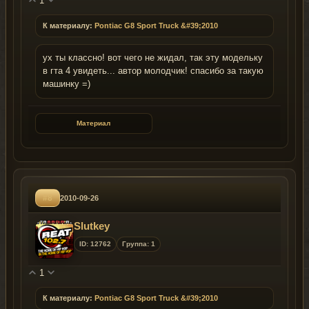
1
К материалу:
Pontiac G8 Sport Truck &#39;2010
ух ты классно! вот чего не жидал, так эту модельку
в гта 4 увидеть... автор молодчик! спасибо за такую
машинку =)
Материал
#8
2010-09-26
Slutkey
ID: 12762
Группа: 1
1
К материалу:
Pontiac G8 Sport Truck &#39;2010