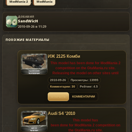
,
ModMania 2
ModMania
ДОБАВИЛ
SandWicH
2010-09-26 в 11:29
ПОХОЖИЕ МАТЕРИАЛЫ
ИЖ 2125 Комби
This model has been done for ModMania 2
competition on the GtaMania.ru site.
Releasing the model on other sites until
10.03.2010 (the 3rd of October 2010) is
2010-09-26
Просмотры: 13995
prohibited!
Комментарии: 30
Рейтинг: 4.5
ОТКРЫТЬ
КОММЕНТАРИИ
Audi S4 '2010
This model has
been done for ModMania 2 competition on
the GtaMania.ru site.