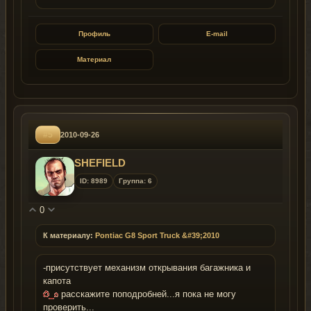
Профиль
E-mail
Материал
#5
2010-09-26
SHEFIELD
ID: 8989
Группа: 6
0
К материалу:
Pontiac G8 Sport Truck &#39;2010
-присутствует механизм открывания багажника и
капота
расскажите поподробней...я пока не могу
проверить...