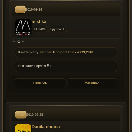
#3
2010-09-26
mishka
ID: 9426
Группа: 1
-1
К материалу:
Pontiac G8 Sport Truck &#39;2010
выглядит круто 5+
Профиль
Материал
#18
2010-09-28
Danila-chuma