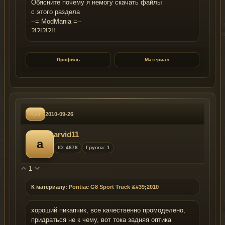
Обясните почему я немогу скачать файлы
с этого раздела
--= ModMania =--
?!?!?!?!!
Профиль
Материал
#14
2010-09-26
arvid11
a
ID: 4878
Группа: 1
1
К материалу:
Pontiac G8 Sport Truck &#39;2010
хороший пикапчик, все качественно промоделено,
придраться не к чему, вот тока задняя оптика