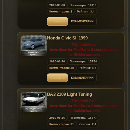
2010-09-26
Просмотры: 10119
Releasing the model on other sites until
Комментарии: 2
Рейтинг: 3.4
10.03.2010 (the 3rd
of October 2010) is prohibited!
ОТКРЫТЬ
КОММЕНТАРИИ
Honda Civic Si '1999
This model has
been done for ModMania 2 competition on
the GtaMania.ru site.
2010-09-26
Просмотры: 15754
Releasing the model on other sites until
Комментарии: 25
Рейтинг: 4.7
10.03.2010 (the 3rd
of October 2010) is prohibited!
ОТКРЫТЬ
КОММЕНТАРИИ
ВАЗ 2109 Light Tuning
This model has
been done for ModMania 2 competition on
the GtaMania.ru site.
2010-09-26
Просмотры: 16777
Releasing the model on other sites until
Комментарии: 31
Рейтинг: 2.4
10.03.2010 (the 3rd