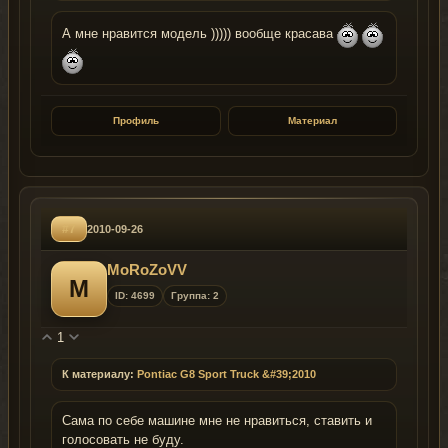
А мне нравится модель ))))) вообще красава
Профиль
Материал
#7
2010-09-26
MoRoZoVV
M
ID: 4699
Группа: 2
1
К материалу:
Pontiac G8 Sport Truck &#39;2010
Сама по себе машине мне не нравиться, ставить и
голосовать не буду.