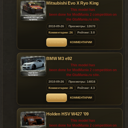
Mitsubishi Evo X Ryo King
-quality dirt
-optimized LOD's:
This model has
-LOD 0 - 71.489
been done for ModMania 2 competition on
-LOD 1 - 56.844
the GtaMania.ru site.
-great camera
2010-09-26
Просмотры: 12670
-clean log(Messaging bar) after export
Releasing the model on other sites until
Комментарии: 26
Рейтинг: 3.0
10.03.2010 (the 3rd
This model has
of October 2010) is prohibited!
been done for ModMania 2 competition on
ОТКРЫТЬ
КОММЕНТАРИИ
the GtaMania.ru site.
Releasing the model on other sites until
BMW M3 e92
10.03.2010 (the 3rd
This model has
of October 2010) is prohibited!
been done for ModMania 2 competition on
the GtaMania.ru site.
2010-09-26
Просмотры: 14816
Releasing the model on other sites until
Комментарии: 26
Рейтинг: 4.3
10.03.2010 (the 3rd
of October 2010) is prohibited!
ОТКРЫТЬ
КОММЕНТАРИИ
Holden HSV W427 '09
This model has
been done for ModMania 2 competition on