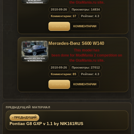
the GtaMania.ru site.
2010-09-26
Просмотры: 14834
Releasing the model on other sites until
Комментарии: 37
Рейтинг: 4.3
10.03.2010 (the 3rd
of October 2010) is prohibited!
ОТКРЫТЬ
КОММЕНТАРИИ
Mercedes-Benz S600 W140
This model has
been done for ModMania 2 competition on
the GtaMania.ru site.
2010-09-26
Просмотры: 27012
Releasing the model on other sites until
Комментарии: 85
Рейтинг: 4.3
10.03.2010 (the 3rd
of October 2010) is prohibited!
ОТКРЫТЬ
КОММЕНТАРИИ
ПРЕДЫДУЩИЙ МАТЕРИАЛ
‹ ПРЕДЫДУЩИЙ
Pontiac G8 GXP v 1.1 by NIK161RUS