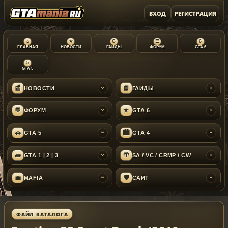
ВХОД
РЕГИСТРАЦИЯ
⌂
★
G
☰
6
ГЛАВНАЯ
НОВОСТИ
ГАЙДЫ
ФОРУМ
GTA 6
5
GTA 5
📰
📘
НОВОСТИ
ГАЙДЫ
›
›
💬
★
ФОРУМ
GTA 6
›
›
🚗
🏙
GTA 5
GTA 4
›
›
🧱
🌴
GTA 1 | 2 | 3
SA / VC / CRMP / CW
›
›
💼
🛡
MAFIA
САЙТ
›
›
ФАЙЛ КАТАЛОГА