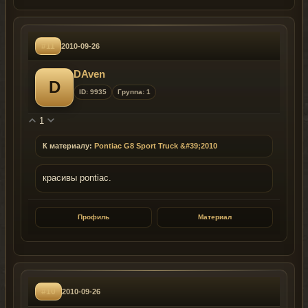
#11
2010-09-26
DAven
D
ID: 9935
Группа: 1
1
К материалу:
Pontiac G8 Sport Truck &#39;2010
красивы pontiac.
Профиль
Материал
#10
2010-09-26