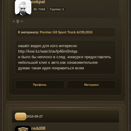
cokpat
ID: 7342
Группа: 1
0
К материалу:
Pontiac G8 Sport Truck &#39;2010
нашёл видео для кого интересно
http://kiwi.kz/watch/avfp46m0mtqa
и было бы неплохо в след. конкурсе предоставлять
небольшой клип к авто,как ознакомительное
думаю такая идея понравиться всем
Профиль
Материал
#17
2010-09-27
redd08