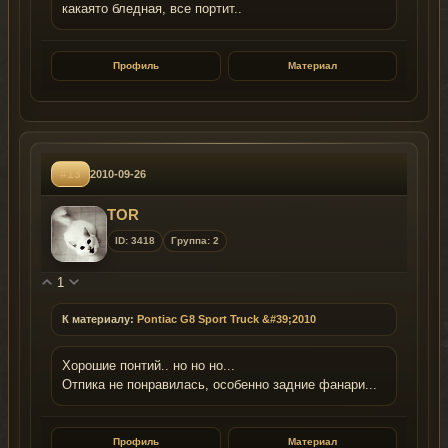
какаято бледная, все портит..
Профиль
Материал
#13
2010-09-26
TOR
ID: 3418
Группа: 2
1
К материалу:
Pontiac G8 Sport Truck &#39;2010
Хорошие понтий.. но но но...
Отпика не понравилась, особенно задние фанари...
Профиль
Материал