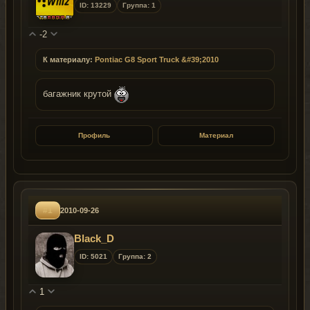
ID: 13229
Группа: 1
-2
К материалу:
Pontiac G8 Sport Truck &#39;2010
багажник крутой
Профиль
Материал
#1
2010-09-26
Black_D
ID: 5021
Группа: 2
1