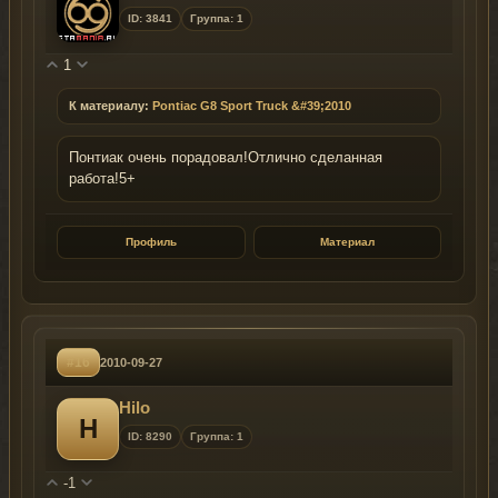
ID: 3841
Группа: 1
1
К материалу:
Pontiac G8 Sport Truck &#39;2010
Понтиак очень порадовал!Отлично сделанная
работа!5+
Профиль
Материал
#16
2010-09-27
Hilo
H
ID: 8290
Группа: 1
-1