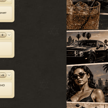
УАЗ
[18]
SparkIV 0.6.8
#13
Грузовые
[105]
MOD
[1.0.7.0 + EFLC
хочет
1.1.2.0]
Программы
Спец. транспорт
[207]
2010-06-07
Лодки
[19]
⬇
Скачиваний:
23528
Мотоциклы
[76]
SandWicH
Открыть
0
Прочие
[252]
Оригинальный
#14
MOD
Сборки автомобилей
vehicles.img
[26]
Прочие
2009-12-30
⬇
Скачиваний:
23137
Temsnik
Открыть
Патч для GTA 4
#15
-6
MOD
1.0.6.0 (RUS)
Патчи
2010-04-20
, НО
⬇
Скачиваний:
22911
BURTON
Открыть
Патч 1.0.3.1 для
#16
MOD
GTA 4 / GTA IV