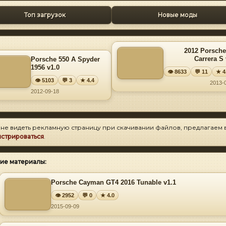
Топ загрузок
Новые моды
2012 Porsche
Carrera S 
Porsche 550 A Spyder
1956 v1.0
👁 8633
💬 11
★ 4
👁 5103
💬 3
★ 4.4
2013-
2012-09-18
 не видеть рекламную страницу при скачивании файлов, предлагаем 
истрироваться
.
ие материалы:
Porsche Cayman GT4 2016 Tunable v1.1
👁 2952
💬 0
★ 4.0
2015-09-09