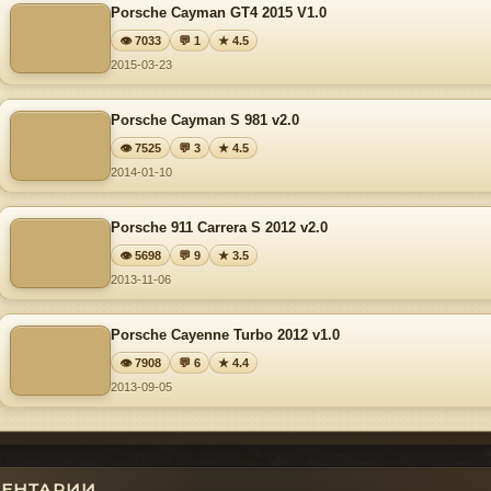
Porsche Cayman GT4 2015 V1.0
👁 7033
💬 1
★ 4.5
2015-03-23
Porsche Cayman S 981 v2.0
👁 7525
💬 3
★ 4.5
2014-01-10
Porsche 911 Carrera S 2012 v2.0
👁 5698
💬 9
★ 3.5
2013-11-06
Porsche Cayenne Turbo 2012 v1.0
👁 7908
💬 6
★ 4.4
2013-09-05
ЕНТАРИИ