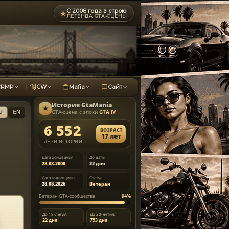
С 2008 года в строю
★
ЛЕГЕНДА GTA-СЦЕНЫ
CRMP
CW
Mafia
Сайт
История
GtaMania
★
GTA-сцена с эпохи
GTA IV
U
EN
6 552
ВОЗРАСТ
17 лет
ДНЕЙ ИСТОРИИ
Дата основания
До даты
28.08.2008
22 дня
Дата годовщины
Статус
28.08.2026
Ветеран
Ветеран GTA-сообщества
94%
До 18-летия:
До 20-летия:
22 дня
753 дня