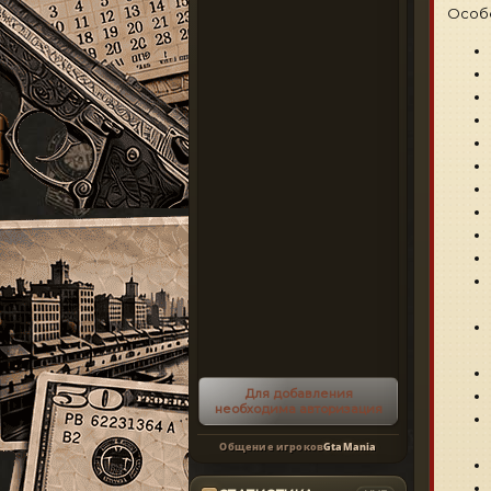
Особ
Для добавления
необходима авторизация
Общение игроков
GtaMania