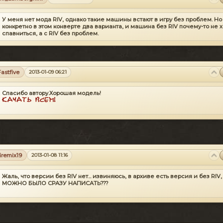
У меня нет мода RIV, однако такие машины встают в игру без проблем. Но
конкретно в этом конверте два варианта, и машина без RIV почему-то не 
спавниться, а с RIV без проблем.
Fastfive
2013-01-09 06:21
Спасибо автору.Хорошая модель!
firemix19
2013-01-08 11:16
Жаль, что версии без RIV нет...
извиняюсь, в архиве есть версия и без RIV
МОЖНО БЫЛО СРАЗУ НАПИСАТЬ???