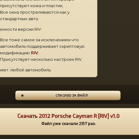
присутствуют кожа и пластик;
Все окна простреливаются как у
стандартных авто.
нности версии RIV:
Все тоже самое за исключением что
автомобиль поддерживает скриптовую
модификацию
RIV
;
Присутствует несколько настроек RIV.
яет: любой автомобиль
СПАСИБО ЗА ФАЙЛ!
Скачать 2012 Porsche Cayman R [RIV] v1.0
Файл уже скачали
2157
раз.