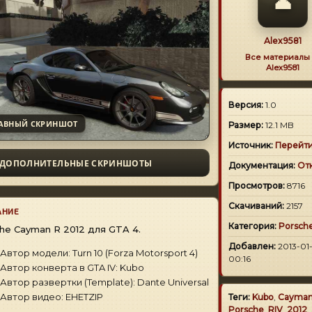
👤
Alex9581
Все материалы 
Alex9581
Версия:
1.0
АВНЫЙ СКРИНШОТ
Размер:
12.1 MB
Источник:
Перейт
ДОПОЛНИТЕЛЬНЫЕ СКРИНШОТЫ
Документация:
От
Просмотров:
8716
Скачиваний:
2157
АНИЕ
Категория:
Porsch
he Cayman R 2012 для GTA 4.
Добавлен:
2013-01
Автор модели: Turn 10 (Forza Motorsport 4)
00:16
Автор конверта в GTA IV: Kubo
Автор развертки (Template): Dante Universal
Автор видео: EHETZIP
Теги:
Kubo
,
Cayma
Porsche
,
RIV
,
2012