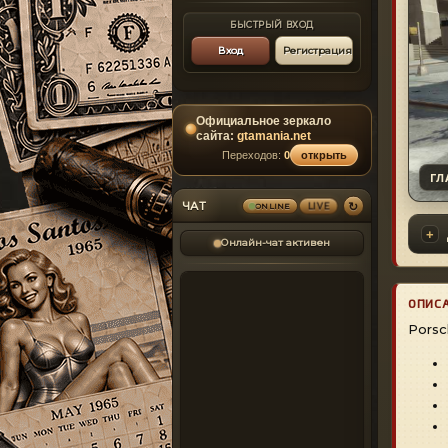
БЫСТРЫЙ ВХОД
Вход
Регистрация
Официальное зеркало
сайта:
gtamania.net
Переходов:
0
открыть
ГЛ
↻
ЧАТ
LIVE
ONLINE
Онлайн-чат активен
ОПИС
Porsc