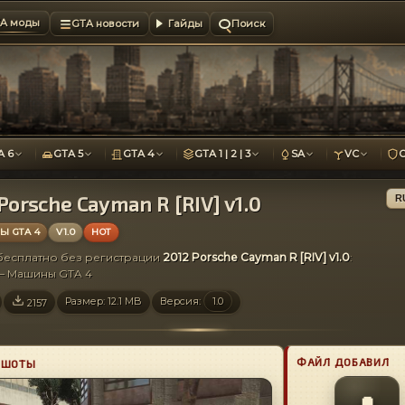
A моды
GTA новости
Гайды
Поиск
A 6
GTA 5
GTA 4
GTA 1 | 2 | 3
SA
VC
Porsche Cayman R [RIV] v1.0
R
 GTA 4
V1.0
HOT
 бесплатно без регистрации
2012 Porsche Cayman R [RIV] v1.0
:
 — Машины GTA 4
Размер: 12.1 MB
Версия:
1.0
2157
ФАЙЛ ДОБАВИЛ
НШОТЫ