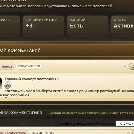
ие материала, вопросы по установке и отзывы пользователей
АРИЕВ
ЛУЧШИЙ РЕЙТИНГ
ЗОЛОТОЙ
СТАТУС
+3
Есть
Активн
ОЙ КОММЕНТАРИЙ
lamoz
2013-01-08 11:33
Хороший конверт поставлю +5
вот только номер "либерти сити" мешает да и номер растянутый...но кон
ш как говориться
ОВКА КОММЕНТАРИЕВ
Лучший комментарий автоматически выделяется по
Порядок вывода комментариев:
mr_Lamborghini
2013-01-11 01:08