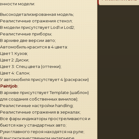
енности модели:
Высокодетализированная модель;
Реалистичные отражения стекол;
В модели присутствует Lod1 и Lod2;
Реалистичные приборы;
В архиве две версии авто;
Автомобиль красится в 4 цвета:
Цвет 1: Кузов;
Цвет 2: Диски;
Цвет 3: Спец цвета (оттенки);
Цвет 4: Салон;
У автомобиля присутствует 4 (раскраски)
Paintjob
;
В архиве присутствует Template (шаблон)
для создания собственных винилов);
Реалистичные настройки handling;
Реалистичные отражения в зеркалах;
Все фары индикаторы простреливаются и
бьются как у стандартных авто;
Руки главного героя находятся на руле;
В высококачественном интерьере