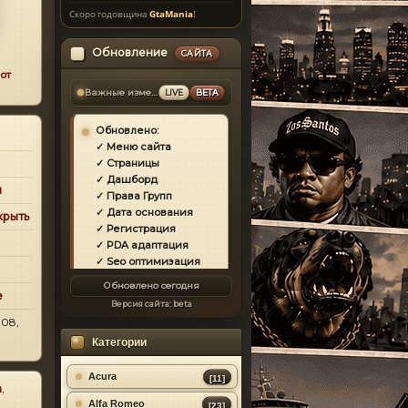
Скоро годовщина
GtaMania
!
Обновление
САЙТА
от
Важные изменения
LIVE
BETA
Обновлено:
✓ Меню сайта
✓ Страницы
✓ Дашборд
и
✓ Права Групп
✓ Дата основания
крыть
✓ Регистрация
✓ PDA адаптация
✓ Seo оптимизация
✓ Защита сайта
Обновлено сегодня
✓ Загрузка страниц
e
Версия сайта:
beta
✓ Моды
-08,
✓ Главная
Категории
✓ Репутация
✓ Золотой коммент
✓ Футер
Acura
[11]
n
,
✓ Форум
Alfa Romeo
[23]