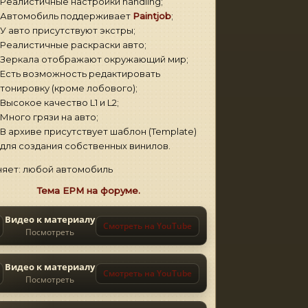
Реалистичные настройки handling;
Автомобиль поддерживает
Paintjob
;
У авто присутствуют экстры;
Реалистичные раскраски авто;
Зеркала отображают окружающий мир;
Есть возможность редактировать
тонировку (кроме лобового);
Высокое качество L1 и L2;
Много грязи на авто;
В архиве присутствует шаблон (Template)
для создания собственных винилов.
яет: любой автомобиль
Тема EPM на форуме.
Видео к материалу
Смотреть на YouTube
Посмотреть
Видео к материалу
Смотреть на YouTube
Посмотреть