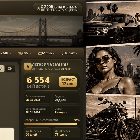
С 2008 года в строю
★
ЛЕГЕНДА GTA-СЦЕНЫ
CRMP
CW
Mafia
Сайт
История
GtaMania
★
GTA-сцена с эпохи
GTA IV
U
EN
6 554
ВОЗРАСТ
17 лет
ДНЕЙ ИСТОРИИ
Дата основания
До даты
28.08.2008
20 дней
Дата годовщины
Статус
28.08.2026
Ветеран
Ветеран GTA-сообщества
95%
До 18-летия:
До 20-летия:
20 дней
751 день