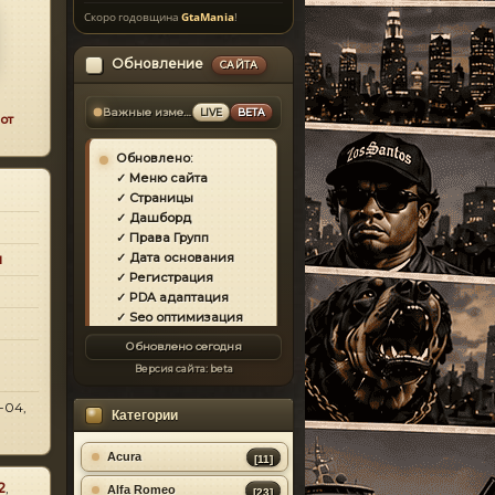
Скоро годовщина
GtaMania
!
Обновление
САЙТА
Важные изменения
LIVE
BETA
от
Обновлено:
✓ Меню сайта
✓ Страницы
✓ Дашборд
✓ Права Групп
✓ Дата основания
и
✓ Регистрация
✓ PDA адаптация
✓ Seo оптимизация
✓ Защита сайта
Обновлено сегодня
✓ Загрузка страниц
Версия сайта:
beta
✓ Моды
✓ Главная
-04,
Категории
✓ Репутация
✓ Золотой коммент
✓ Футер
Acura
[11]
✓ Форум
2
,
Alfa Romeo
[23]