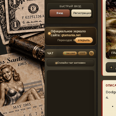
БЫСТРЫЙ ВХОД
Вход
Регистрация
Официальное зеркало
сайта:
gtamania.net
Переходов:
0
открыть
ГЛ
↻
ЧАТ
ONLINE
LIVE
Онлайн-чат активен
ОПИС
Dodge
4.