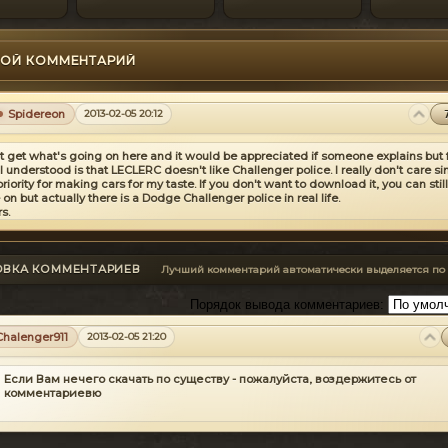
ОЙ КОММЕНТАРИЙ
Spidereon
2013-02-05 20:12
't get what's going on here and it would be appreciated if someone explains but
I understood is that LECLERC doesn't like Challenger police. I really don't care si
priority for making cars for my taste. If you don't want to download it, you can still
on but actually there is a Dodge Challenger police in real life.
s.
ОВКА КОММЕНТАРИЕВ
Лучший комментарий автоматически выделяется по
Порядок вывода комментариев:
Chalenger911
2013-02-05 21:20
Если Вам нечего скачать по существу - пожалуйста, воздержитесь от
комментариевю