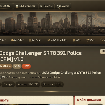
A моды
GTA новости
Гайды
Поиск
A 6
GTA 5
GTA 4
GTA 1 | 2 | 3
SA
VC
Dodge Challenger SRT8 392 Police
R
EPM] v1.0
 GTA 4
V1.0
HOT
 бесплатно без регистрации
2012 Dodge Challenger SRT8 392 Police
] v1.0
: Спец. транспорт — Машины GTA 4
Размер: 7.62 MB
Версия:
1.0
1874
ФАЙЛ ДОБАВИЛ
НШОТЫ