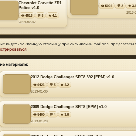
Chevrolet Corvette ZR1
👁 5024
💬 3
★ 3.
Police v1.0
2013-
👁 4515
💬 5
★ 4.1
2013-02-02
 не видеть рекламную страницу при скачивании файлов, предлагаем 
истрироваться
.
ие материалы:
2012 Dodge Challenger SRT8 392 [EPM] v1.0
👁 9421
💬 5
★ 4.2
2013-01-30
2009 Dodge Challenger SRT8 [EPM] v1.0
👁 5400
💬 4
★ 3.8
2013-01-29