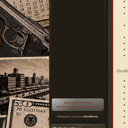
Особ
Для добавления
необходима авторизация
Общение игроков
GtaMania