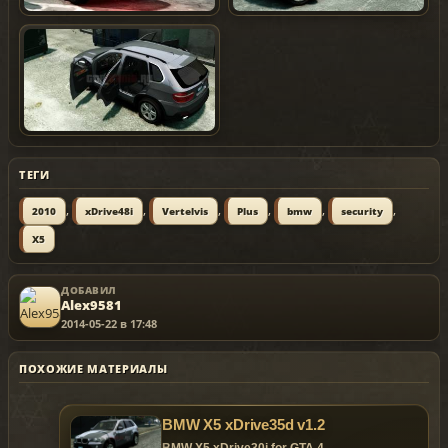
ТЕГИ
,
,
,
,
,
,
2010
xDrive48i
Vertelvis
Plus
bmw
security
X5
ДОБАВИЛ
Alex9581
2014-05-22 в 17:48
ПОХОЖИЕ МАТЕРИАЛЫ
BMW X5 xDrive35d v1.2
BMW X5 xDrive30i for GTA 4.