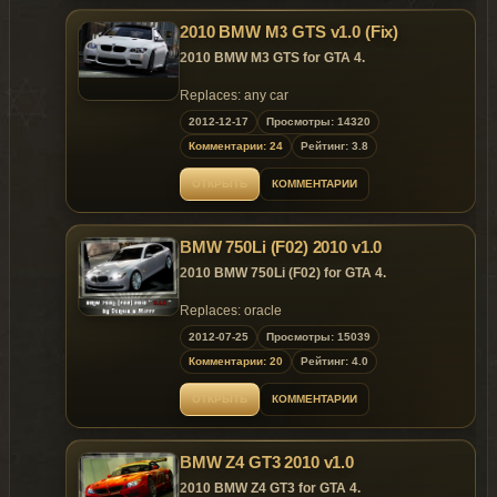
- A working bonnet and boot
In archive 3 options of a car on different disks
2010 BMW M3 GTS v1.0 (Fix)
Replaces: Lokus
The car has extra :
2010 BMW M3 GTS for GTA 4.
1. Registration plate on a front bumper
2. Registration plate on a rear bumper
Replaces: any car
3. Decorative arch of a front bumper
2012-12-17
Просмотры: 14320
4. Eyelashes of forward optics
Комментарии: 24
Рейтинг: 3.8
Replaced model in game : rebla
ОТКРЫТЬ
КОММЕНТАРИИ
BMW 750Li (F02) 2010 v1.0
2010 BMW 750Li (F02) for GTA 4.
Replaces: oracle
2012-07-25
Просмотры: 15039
Model is exclusive to
Gta
Mania
.ru
site until
Комментарии: 20
Рейтинг: 4.0
25.08.2012 !
ОТКРЫТЬ
КОММЕНТАРИИ
~ GTAMANIA EXCLUSIVE ~
BMW Z4 GT3 2010 v1.0
2010 BMW Z4 GT3 for GTA 4.