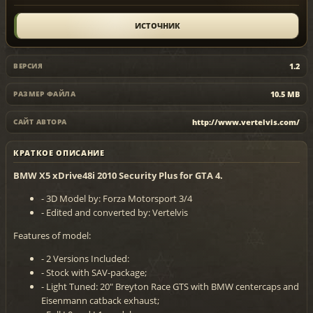
ИСТОЧНИК
1.2
ВЕРСИЯ
10.5 MB
РАЗМЕР ФАЙЛА
http://www.vertelvis.com/
САЙТ АВТОРА
КРАТКОЕ ОПИСАНИЕ
BMW X5 xDrive48i 2010 Security Plus for GTA 4.
- 3D Model by: Forza Motorsport 3/4
- Edited and converted by: Vertelvis
Features of model:
- 2 Versions Included:
- Stock with SAV-package;
- Light Tuned: 20" Breyton Race GTS with BMW centercaps and
Eisenmann catback exhaust;