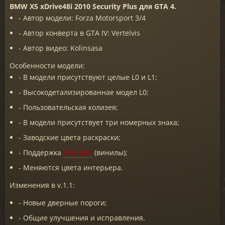
BMW X5 xDrive48i 2010 Security Plus для GTA 4.
- Автор модели: Forza Motorsport 3/4
- Автор конверта в GTA IV: Vertelvis
- Автор видео: Kolinsasa
Особенности модели:
- В модели присутствуют целые L0 и L1;
- Высокодетализированнае модел L0;
- Пользовательская колизея;
- В модели присутствует три номерных знака;
- Заводские цвета раскраски;
- Поддержка
Paintjob
(винилы);
- Меняются цвета интерьера.
Изменения в v.1.1:
- Новые дверные пороги;
- Общие улучшения и исправления.