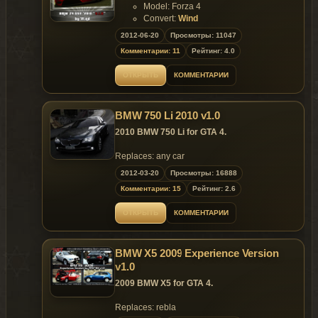
Model: Forza 4
Convert:
Wind
Screenshots:kelesh's
2012-06-20
Просмотры: 11047
Video: Carrythxd
Комментарии: 11
Рейтинг: 4.0
Replaces: comet
ОТКРЫТЬ
КОММЕНТАРИИ
Model is exclusive to
Gta
Mania
.ru
site until
20.07.2012 !
BMW 750 Li 2010 v1.0
~ GTAMANIA EXCLUSIVE ~
2010 BMW 750 Li for GTA 4.
Replaces: any car
2012-03-20
Просмотры: 16888
Комментарии: 15
Рейтинг: 2.6
ОТКРЫТЬ
КОММЕНТАРИИ
BMW X5 2009 Experience Version
v1.0
2009 BMW X5 for GTA 4.
Replaces: rebla