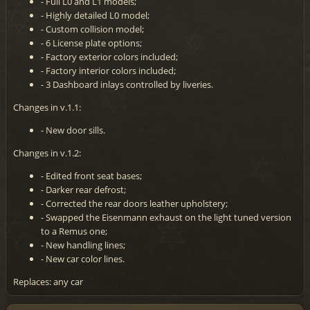
- Full L0 and L1 models;
- Highly detailed L0 model;
- Custom collision model;
- 6 License plate options;
- Factory exterior colors included;
- Factory interior colors included;
- 3 Dashboard inlays controlled by liveries.
Changes in v.1.1:
- New door sills.
Changes in v.1.2:
- Edited front seat bases;
- Darker rear defrost;
- Corrected the rear doors leather upholstery;
- Swapped the Eisenmann exhaust on the light tuned version
to a Remus one;
- New handling lines;
- New car color lines.
Replaces: any car