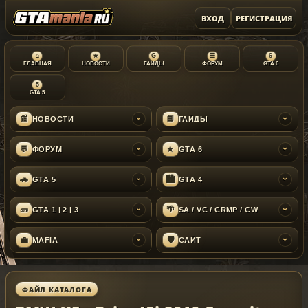
ВХОД
РЕГИСТРАЦИЯ
⌂
★
G
☰
6
ГЛАВНАЯ
НОВОСТИ
ГАЙДЫ
ФОРУМ
GTA 6
5
GTA 5
📰
📘
НОВОСТИ
ГАЙДЫ
›
›
💬
★
ФОРУМ
GTA 6
›
›
🚗
🏙
GTA 5
GTA 4
›
›
🧱
🌴
GTA 1 | 2 | 3
SA / VC / CRMP / CW
›
›
💼
🛡
MAFIA
САЙТ
›
›
ФАЙЛ КАТАЛОГА