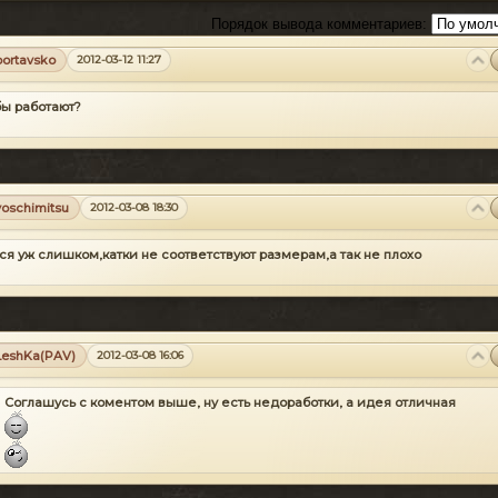
Порядок вывода комментариев:
portavsko
2012-03-12 11:27
бы работают?
yoschimitsu
2012-03-08 18:30
ся уж слишком,катки не соответствуют размерам,а так не плохо
LeshKa(PAV)
2012-03-08 16:06
Соглашусь с коментом выше, ну есть недоработки, а идея отличная