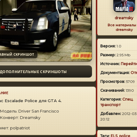
dreamsky
Все материалы 
dreamsky
Версия:
1.0
АВНЫЙ СКРИНШОТ
Размер:
2.95 Mb
Источник:
Перейт
ДОПОЛНИТЕЛЬНЫЕ СКРИНШОТЫ
Документация:
От
Просмотров:
5709
Скачиваний:
1390
АНИЕ
Категория:
Спец.
lac Escalade Police для GTA 4.
транспорт
Модель: Driver San Francisco
Добавлен:
2012-03
Конверт: Dreamsky
20:12
яет: polpatriot
Теги:
ELS
,
police
,