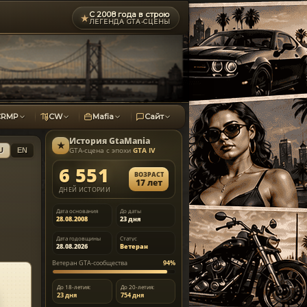
С 2008 года в строю
★
ЛЕГЕНДА GTA-СЦЕНЫ
CRMP
CW
Mafia
Сайт
История
GtaMania
★
GTA-сцена с эпохи
GTA IV
U
EN
6 551
ВОЗРАСТ
17 лет
ДНЕЙ ИСТОРИИ
Дата основания
До даты
28.08.2008
23 дня
Дата годовщины
Статус
28.08.2026
Ветеран
Ветеран GTA-сообщества
94%
До 18-летия:
До 20-летия:
23 дня
754 дня