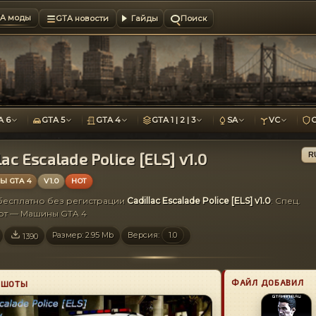
A моды
GTA новости
Гайды
Поиск
A 6
GTA 5
GTA 4
GTA 1 | 2 | 3
SA
VC
lac Escalade Police [ELS] v1.0
R
 GTA 4
V1.0
HOT
 бесплатно без регистрации
Cadillac Escalade Police [ELS] v1.0
: Спец.
рт — Машины GTA 4
Размер: 2.95 Mb
Версия:
1.0
1390
ФАЙЛ ДОБАВИЛ
НШОТЫ