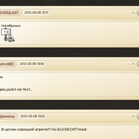
[EVER]LAST
2012-03-08 13:17
Необычно
Lance[R]
2012-03-08 13:06
нь
рм,ушёл на тест...
Кремень
2012-03-08 13:02
В целом хороший агрегат!! Но ELS БЕСИТ!:mad: