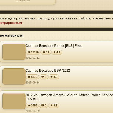
2012-02-28
 не видеть рекламную страницу при скачивании файлов, предлагаем 
истрироваться
.
ие материалы:
Cadillac Escalade Police [ELS] Final
👁 12170
💬 14
★ 4.1
2012-03-13
Cadillac Escalade ESV '2012
👁 5075
💬 3
★ 4.0
2015-09-14
2012 Volkswagen Amarok «South African Police Servic
ELS v1.0
👁 3456
💬 0
★ 3.9
2014-04-29