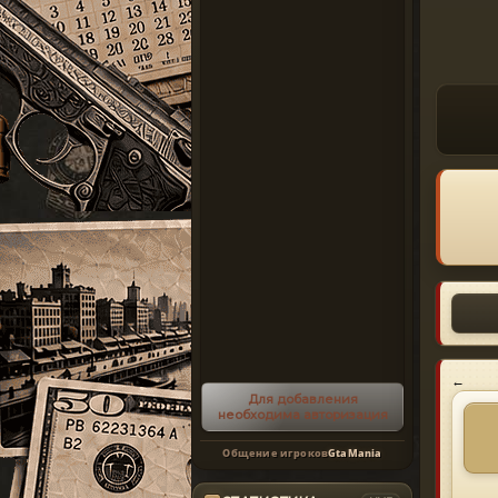
←
Для добавления
необходима авторизация
Общение игроков
GtaMania