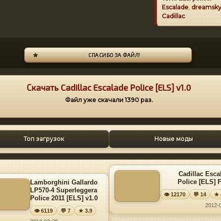
Escalade
,
dreamsk
Cadillac
СПАСИБО ЗА ФАЙЛ!
Скачать Cadillac Escalade Police [ELS] v1.0
Файл уже скачали
1390
раз.
Топ загрузок
Новые моды
Cadillac Esca
Police [ELS] F
Lamborghini Gallardo
LP570-4 Superleggera
👁 12170
💬 14
★ 
Police 2011 [ELS] v1.0
2012-
👁 6119
💬 7
★ 3.9