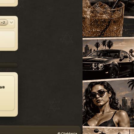
УАЗ
[18]
SparkIV 0.6.8
#13
Грузовые
[105]
MOD
[1.0.7.0 + EFLC
1.1.2.0]
Программы
Спец. транспорт
[207]
-2
2010-06-07
Лодки
[19]
⬇
Скачиваний:
23528
Мотоциклы
[76]
SandWicH
Открыть
Прочие
[252]
Оригинальный
#14
MOD
Сборки автомобилей
vehicles.img
[26]
Прочие
2009-12-30
⬇
Скачиваний:
23137
Temsnik
Открыть
ные
Патч для GTA 4
#15
MOD
1.0.6.0 (RUS)
Патчи
2010-04-20
⬇
Скачиваний:
22911
BURTON
Открыть
Патч 1.0.3.1 для
#16
MOD
GTA 4 / GTA IV
© GtaMania