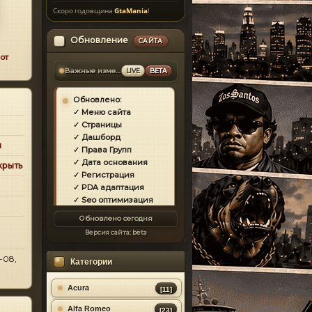
Скоро годовщина
GtaMania
!
Обновление
САЙТА
от
Важные изменения
LIVE
BETA
Обновлено:
✓ Меню сайта
✓ Страницы
✓ Дашборд
и
✓ Права Групп
✓ Дата основания
крыть
✓ Регистрация
✓ PDA адаптация
✓ Seo оптимизация
✓ Защита сайта
Обновлено сегодня
✓ Загрузка страниц
Версия сайта:
beta
✓ Моды
✓ Главная
-08,
Категории
✓ Репутация
✓ Золотой коммент
✓ Футер
Acura
[11]
✓ Форум
Alfa Romeo
[23]