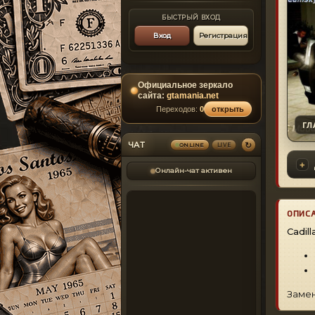
БЫСТРЫЙ ВХОД
Вход
Регистрация
Официальное зеркало
сайта:
gtamania.net
Переходов:
0
открыть
ГЛ
↻
ЧАТ
ONLINE
LIVE
Онлайн-чат активен
ОПИС
Cadil
Замен