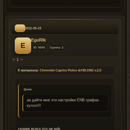
#7
2011-05-23
EgoRIk
E
ID: 5005
Группа: 2
1
К материалу:
Chevrolet Caprice Police &#39;1991 v.2.0
Quote
аа дайте мне эти настройки ENB графаа
куллл!!!
скорее всего это не enb