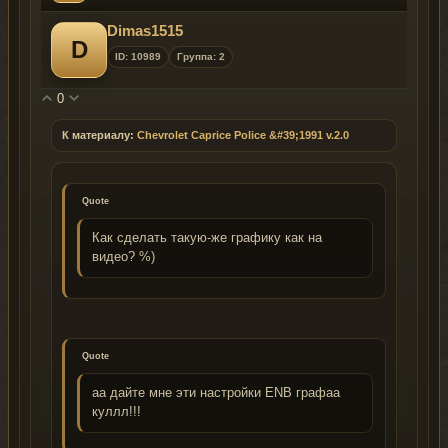
Dimas1515
D
ID: 10989
Группа: 2
0
К материалу:
Chevrolet Caprice Police &#39;1991 v.2.0
Quote
Как сделать такую-же графику как на
видео? %)
Quote
аа дайте мне эти настройки ENB графаа
куллл!!!