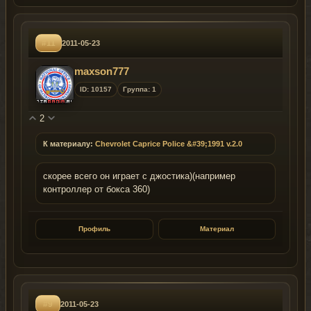
#11
2011-05-23
maxson777
ID: 10157
Группа: 1
2
К материалу:
Chevrolet Caprice Police &#39;1991 v.2.0
скорее всего он играет с джостика)(например
контроллер от бокса 360)
Профиль
Материал
#9
2011-05-23