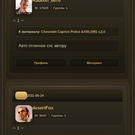
Radeon_6870
ID: 17625
Группа: 1
1
К материалу:
Chevrolet Caprice Police &#39;1991 v.2.0
Авто отличное спс автору
Профиль
Материал
#15
2011-05-24
desertFox
ID: 9047
Группа: 1
1