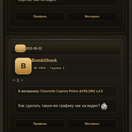
Профиль
Материал
#2
2011-05-22
BombShock
B
ID: 7910
Группа: 1
1
К материалу:
Chevrolet Caprice Police &#39;1991 v.2.0
Как сделать такую-же графику как на видео?
Профиль
Материал