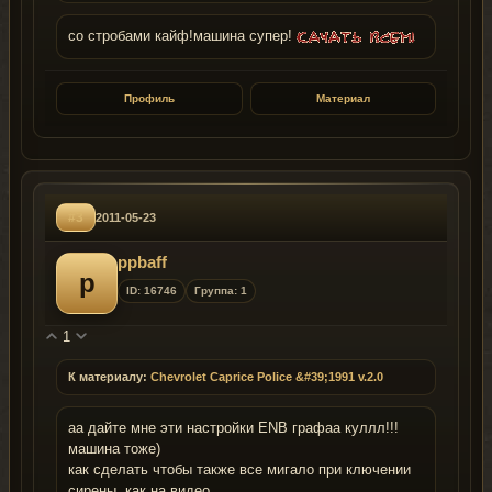
со стробами кайф!машина супер!
Профиль
Материал
#3
2011-05-23
ppbaff
p
ID: 16746
Группа: 1
1
К материалу:
Chevrolet Caprice Police &#39;1991 v.2.0
аа дайте мне эти настройки ENB графаа куллл!!!
машина тоже)
как сделать чтобы также все мигало при ключении
сирены, как на видео