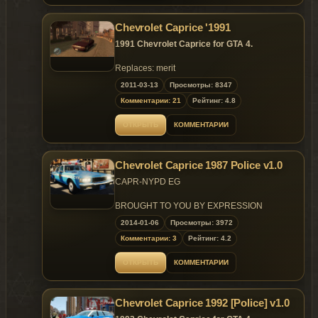
Chevrolet Caprice '1991
1991 Chevrolet Caprice for GTA 4.
Replaces: merit
2011-03-13
Просмотры: 8347
Комментарии: 21
Рейтинг: 4.8
ОТКРЫТЬ
КОММЕНТАРИИ
Chevrolet Caprice 1987 Police v1.0
CAPR-NYPD EG
BROUGHT TO YOU BY EXPRESSION
GAMING
2014-01-06
Просмотры: 3972
Комментарии: 3
Рейтинг: 4.2
MODEL DATA
=================================
ОТКРЫТЬ
КОММЕНТАРИИ
- NAME: Chevrolet Caprice 1987 New York
Police Department
- VERSION: V1.0 Expression Gaming
Chevrolet Caprice 1992 [Police] v1.0
- LIGHTSYS: Default
- OPTIMIZED FOR: police or police2