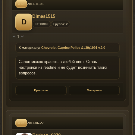
#18
2011-11-05
Dimas1515
D
ID: 10989
Группа: 2
1
К материалу:
Chevrolet Caprice Police &#39;1991 v.2.0
Салон можно красить в любой цвет. Ставь
настройки из readme и не будет возникать таких
вопросов.
Профиль
Материал
#16
2011-06-27