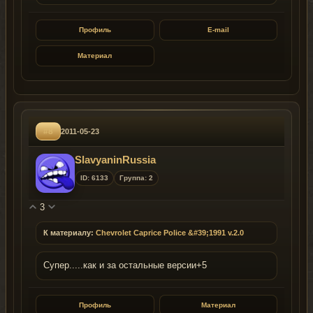
Профиль
E-mail
Материал
#8
2011-05-23
SlavyaninRussia
ID: 6133
Группа: 2
3
К материалу:
Chevrolet Caprice Police &#39;1991 v.2.0
Супер.....как и за остальные версии+5
Профиль
Материал