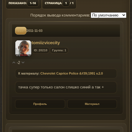
ПОКАЗАНО:
1-16
СТРАНИЦА:
1
/ 1
Порядок вывода комментариев:
#17
2011-11-03
tomiizvicecity
ID: 20210
Группа: 1
-2
К материалу:
Chevrolet Caprice Police &#39;1991 v.2.0
тачка супер только салон слишко синий а так +
Профиль
Материал