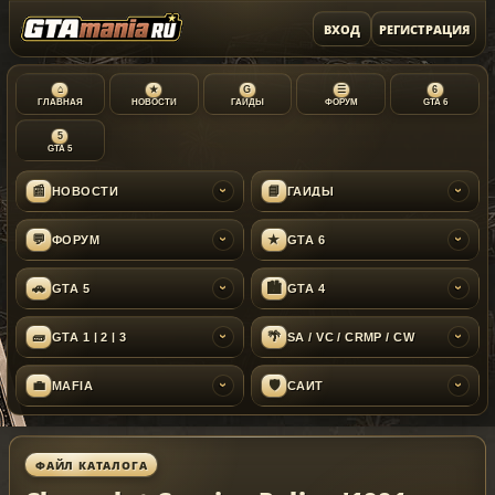
ВХОД
РЕГИСТРАЦИЯ
⌂
★
G
☰
6
ГЛАВНАЯ
НОВОСТИ
ГАЙДЫ
ФОРУМ
GTA 6
5
GTA 5
📰
📘
НОВОСТИ
ГАЙДЫ
›
›
💬
★
ФОРУМ
GTA 6
›
›
🚗
🏙
GTA 5
GTA 4
›
›
🧱
🌴
GTA 1 | 2 | 3
SA / VC / CRMP / CW
›
›
💼
🛡
MAFIA
САЙТ
›
›
ФАЙЛ КАТАЛОГА