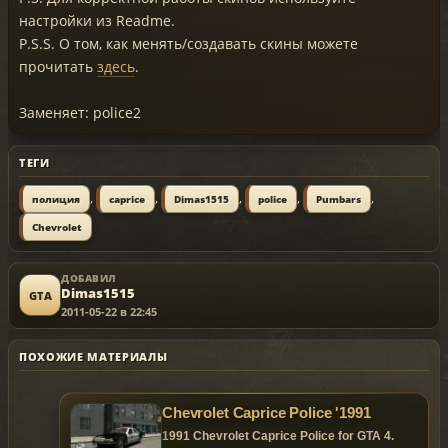
настройки из Readme.
P.S.S. О том, как менять/создавать скины можете
прочитать
здесь
.
Заменяет: police2
ТЕГИ
,
,
,
,
,
полиция
caprice
Dimas1515
police
Pumbars
Chevrolet
ДОБАВИЛ
Dimas1515
GTA
2011-05-22 в 22:45
ПОХОЖИЕ МАТЕРИАЛЫ
Chevrolet Caprice Police '1991
1991 Chevrolet Caprice Police for GTA 4.