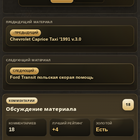
- NYPD and LCPD liveries by Compeast
- Dirt texture by Carface
- Shadow effect layer by Carface
- Federal Signal Aerydnic NYPD setup lightbar
ПРЕДЫДУЩИЙ МАТЕРИАЛ
by Compeast
- Other texture edits by Compeast
‹ ПРЕДЫДУЩИЙ
Chevrolet Caprice Taxi '1991 v.3.0
FILES INCLUDED
- readme.txt
- New York Version
- police.wtd
СЛЕДУЮЩИЙ МАТЕРИАЛ
- police.wft
- Liberty City Version
- police.wtd
СЛЕДУЮЩИЙ ›
- police.wft
Ford Transit польская скорая помощь
Do not edit or redistribute without permission!
--> Special thanks to Carface for the model <--
Replaces: Police or Police2
КОММЕНТАРИИ
18
Обсуждение материала
КОММЕНТАРИЕВ
ЛУЧШИЙ РЕЙТИНГ
ЗОЛОТОЙ
18
+4
Есть