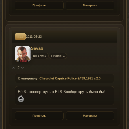
Профиль
Материал
#12
2011-05-23
Savab
ID: 17046
Группа: 1
-2
К материалу:
Chevrolet Caprice Police &#39;1991 v.2.0
Её бы конвертнуть в ELS Вообще круть была бы!
Профиль
Материал