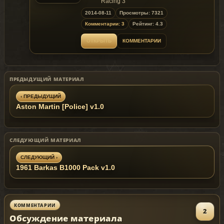
Racing 3
- Converted to GTA4 by: Dimon
2014-08-11
Просмотры: 7321
Features:
Комментарии: 3
Рейтинг: 4.3
- Model support all features of the
game.
ОТКРЫТЬ
КОММЕНТАРИИ
Replaces: any car
ПРЕДЫДУЩИЙ МАТЕРИАЛ
‹ ПРЕДЫДУЩИЙ
Aston Martin [Police] v1.0
СЛЕДУЮЩИЙ МАТЕРИАЛ
СЛЕДУЮЩИЙ ›
1961 Barkas B1000 Pack v1.0
КОММЕНТАРИИ
2
Обсуждение материала