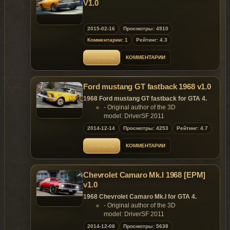
V1.0
2015-02-16
Просмотры: 4910
Комментарии: 1
Рейтинг: 4.3
ОТКРЫТЬ
КОММЕНТАРИИ
Ford mustang GT fastback 1968 v1.0
1968 Ford mustang GT fastback for GTA 4.
- Original author of the 3D
model: DriverSF 2011
- Converted to GTA4 by: Dimon
2014-12-14
Просмотры: 4253
Рейтинг: 4.7
Features:
- Model support all features of the
ОТКРЫТЬ
КОММЕНТАРИИ
game.
Replaces: any car
Chevrolet Camaro Mk.I 1968 [EPM]
v1.0
1968 Chevrolet Camaro Mk.I for GTA 4.
- Original author of the 3D
model: DriverSF 2011
- Converted to GTA4 by: Dimon
2014-12-08
Просмотры: 5638