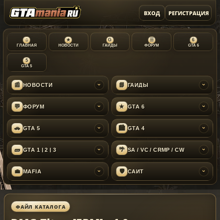
ВХОД
РЕГИСТРАЦИЯ
⌂
★
G
☰
6
ГЛАВНАЯ
НОВОСТИ
ГАЙДЫ
ФОРУМ
GTA 6
5
GTA 5
📰
📘
НОВОСТИ
ГАЙДЫ
›
›
💬
★
ФОРУМ
GTA 6
›
›
🚗
🏙
GTA 5
GTA 4
›
›
🧱
🌴
GTA 1 | 2 | 3
SA / VC / CRMP / CW
›
›
💼
🛡
MAFIA
САЙТ
›
›
ФАЙЛ КАТАЛОГА