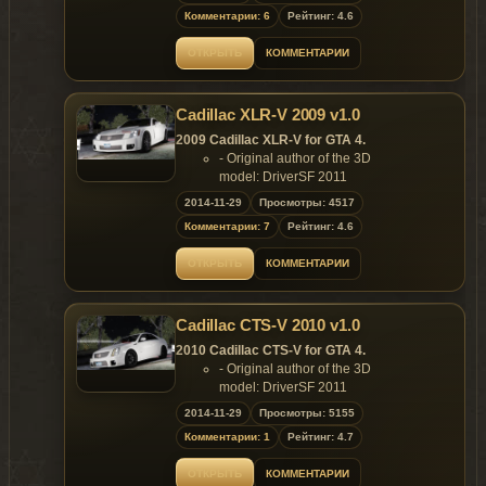
Features:
Комментарии: 6
Рейтинг: 4.6
- Model support all features of the
game.
ОТКРЫТЬ
КОММЕНТАРИИ
Replaces: any car
Cadillac XLR-V 2009 v1.0
2009 Cadillac XLR-V for GTA 4.
- Original author of the 3D
model: DriverSF 2011
- Converted to GTA4 by: Dimon
2014-11-29
Просмотры: 4517
Features:
Комментарии: 7
Рейтинг: 4.6
- Model support all features of the
game.
ОТКРЫТЬ
КОММЕНТАРИИ
Replaces: any car
Cadillac CTS-V 2010 v1.0
2010 Cadillac CTS-V for GTA 4.
- Original author of the 3D
model: DriverSF 2011
- Converted to GTA4 by: Dimon
2014-11-29
Просмотры: 5155
Features:
Комментарии: 1
Рейтинг: 4.7
- Model support all features of the
game.
ОТКРЫТЬ
КОММЕНТАРИИ
Replaces: any car