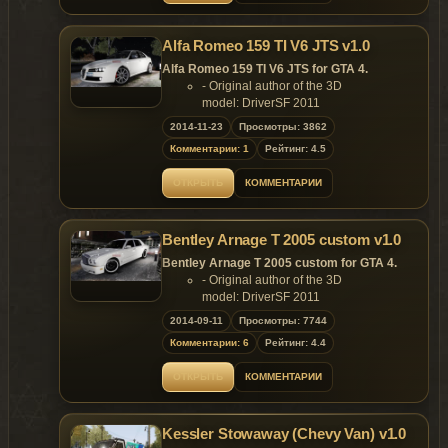
Alfa Romeo 159 TI V6 JTS v1.0
Alfa Romeo 159 TI V6 JTS for GTA 4.
- Original author of the 3D
model: DriverSF 2011
- Converted to GTA4 by: Dimon
2014-11-23
Просмотры: 3862
Features:
Комментарии: 1
Рейтинг: 4.5
- Model support all features of the
game.
ОТКРЫТЬ
КОММЕНТАРИИ
Replaces: any car
Bentley Arnage T 2005 custom v1.0
Bentley Arnage T 2005 custom for GTA 4.
- Original author of the 3D
model: DriverSF 2011
- Converted to GTA4 by: Dimon
2014-09-11
Просмотры: 7744
Features:
Комментарии: 6
Рейтинг: 4.4
- Model support all features of the
game.
ОТКРЫТЬ
КОММЕНТАРИИ
Replaces: any car
Kessler Stowaway (Chevy Van) v1.0