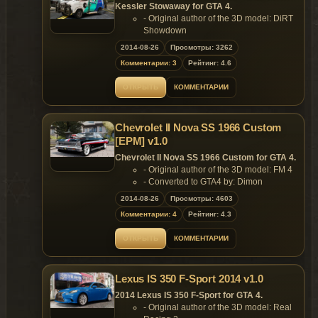
Kessler Stowaway for GTA 4.
- Original author of the 3D model: DiRT
Showdown
- Converted to GTA4 by: Dimon
2014-08-26
Просмотры: 3262
Features:
Комментарии: 3
Рейтинг: 4.6
- Model support all features of the
game.
ОТКРЫТЬ
КОММЕНТАРИИ
Replaces: burrito2
Chevrolet II Nova SS 1966 Custom
[EPM] v1.0
Chevrolet II Nova SS 1966 Custom for GTA 4.
- Original author of the 3D model: FM 4
- Converted to GTA4 by: Dimon
Features:
2014-08-26
Просмотры: 4603
- Model support all features of the
Комментарии: 4
Рейтинг: 4.3
game.
Replaces: any car
ОТКРЫТЬ
КОММЕНТАРИИ
Lexus IS 350 F-Sport 2014 v1.0
2014 Lexus IS 350 F-Sport for GTA 4.
- Original author of the 3D model: Real