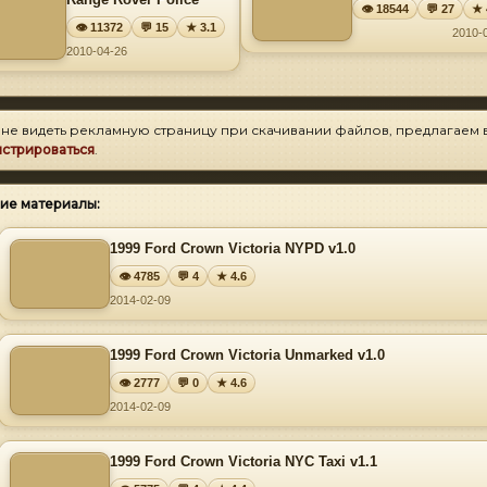
👁 18544
💬 27
★ 
👁 11372
💬 15
★ 3.1
2010-
2010-04-26
 не видеть рекламную страницу при скачивании файлов, предлагаем 
истрироваться
.
ие материалы:
1999 Ford Crown Victoria NYPD v1.0
👁 4785
💬 4
★ 4.6
2014-02-09
1999 Ford Crown Victoria Unmarked v1.0
👁 2777
💬 0
★ 4.6
2014-02-09
1999 Ford Crown Victoria NYC Taxi v1.1