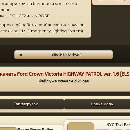
оговорителя на бампере и много чего
лено.
яет: POLICE2 или NOOSE
орректной работы проблесковых маячков
уется мод
ELS
(Emergency Lighting System).
СПАСИБО ЗА ФАЙЛ!
качать Ford Crown Victoria HIGHWAY PATROL ver. 1.6 [ELS
Файл уже скачали
2125
раз.
Топ загрузок
Новые моды
NYC Taxi Bet
Range Rover Police