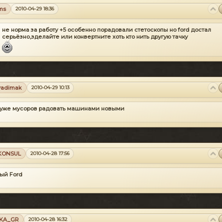
ms
2010-04-29 18:36
не норма за работу +5 особенно порадовали стетоскопы но ford достал
серьёзно,зделайте или конвертните хоть кто нить другую тачку
vadimak
2010-04-29 10:13
 уже мусоров радовать машинами новыми
KONSUL
2010-04-28 17:56
ый Ford
IKA_GR
2010-04-28 16:32