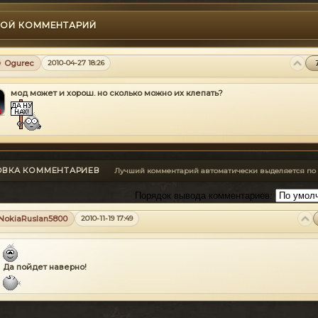
ОЙ КОММЕНТАРИЙ
Ogurec
2010-04-27 18:26
мод может и хорош. но сколько можно их клепать?
ОВКА КОММЕНТАРИЕВ
Лучший комментарий автоматически выделяется по
Порядок вывода комментариев:
NokiaRuslan5800
2010-11-19 17:49
Да пойдет наверно!