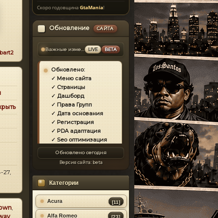
Скоро годовщина
GtaMania
!
Обновление
САЙТА
Важные изменения
LIVE
BETA
bart2
Обновлено:
✓ Меню сайта
✓ Страницы
и
✓ Дашборд
✓ Права Групп
крыть
✓ Дата основания
✓ Регистрация
✓ PDA адаптация
✓ Seo оптимизация
✓ Защита сайта
Обновлено сегодня
✓ Загрузка страниц
Версия сайта:
beta
✓ Моды
-27,
✓ Главная
Категории
✓ Репутация
✓ Золотой коммент
✓ Футер
Acura
[11]
own
,
✓ Форум
way
Alfa Romeo
[23]