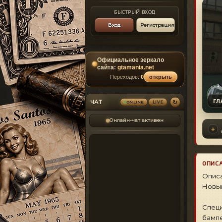
БЫСТРЫЙ ВХОД
Вход
Регистрация
Официальное зеркало
сайта:
gtamania.net
Переходов:
0
открыть
ГЛ
↻
ЧАТ
ONLINE
LIVE
Онлайн-чат активен
ОПИС
Описа
Новый
Специ
бампе