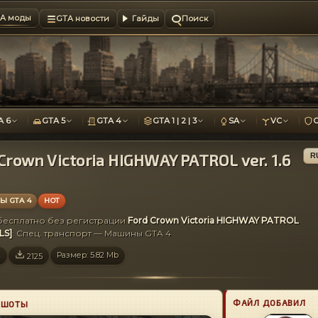
A моды
GTA новости
Гайды
Поиск
A 6
GTA 5
GTA 4
GTA 1 | 2 | 3
SA
VC
Crown Victoria HIGHWAY PATROL ver. 1.6
R
 GTA 4
HOT
 бесплатно без регистрации
Ford Crown Victoria HIGHWAY PATROL
ELS]
: Спец. транспорт — Машины GTA 4
Размер: 5.82 Mb
4
2125
ФАЙЛ ДОБАВИЛ
НШОТЫ