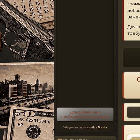
громк
добав
Замен
Для к
треб
С
Для добавления
необходима авторизация
Общение игроков
GtaMania
←