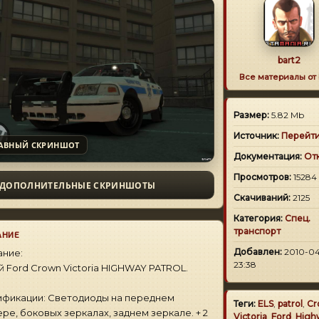
bart2
Все материалы от
Размер:
5.82 Mb
Источник:
Перейт
АВНЫЙ СКРИНШОТ
Документация:
От
Просмотров:
15284
ДОПОЛНИТЕЛЬНЫЕ СКРИНШОТЫ
Скачиваний:
2125
Категория:
Спец.
транспорт
АНИЕ
Добавлен:
2010-04
ние:
23:38
 Ford Crown Victoria HIGHWAY PATROL.
фикации: Светодиоды на переднем
Теги:
ELS
,
patrol
,
Cr
ре, боковых зеркалах, заднем зеркале. + 2
Victoria
,
Ford
,
High