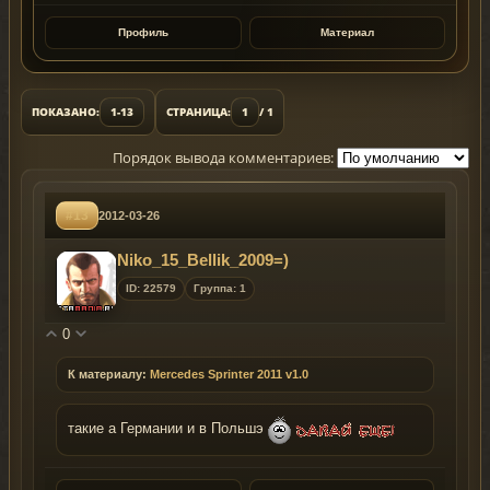
Профиль
Материал
ПОКАЗАНО:
1-13
СТРАНИЦА:
1
/ 1
Порядок вывода комментариев:
#13
2012-03-26
Niko_15_Bellik_2009=)
ID: 22579
Группа: 1
0
К материалу:
Mercedes Sprinter 2011 v1.0
такие а Германии и в Польшэ