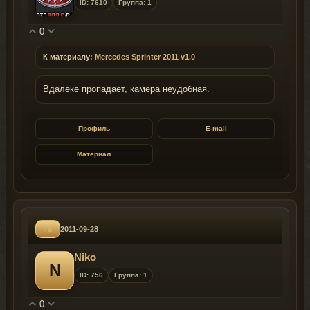
ID: 7610
Группа: 1
0
К материалу:
Mercedes Sprinter 2011 v1.0
Вдалеке пропадает, камера неудобная.
Профиль
E-mail
Материал
#8
2011-09-28
Niko
N
ID: 756
Группа: 1
0