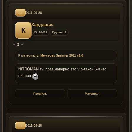
#2
2011-09-28
Карданыч
К
ID: 18412
Группа: 1
0
К материалу:
Mercedes Sprinter 2011 v1.0
NITROMAN ты прав,наверно это vip-такси бизнес
пиплов
Профиль
Материал
#1
2011-09-28