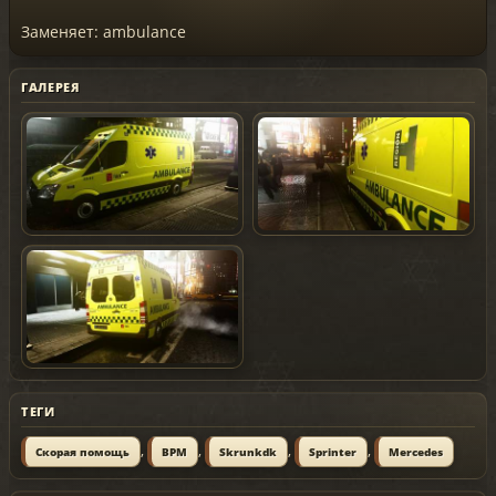
Заменяет: ambulance
ГАЛЕРЕЯ
ТЕГИ
,
,
,
,
Скорая помощь
BPM
Skrunkdk
Sprinter
Mercedes