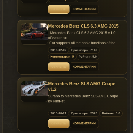
ОТКРЫТЬ
КОММЕНТАРИИ
Mercedes Benz CLS 6.3 AMG 2015
- Mercedes Benz CLS 6.3 AMG 2015 v.1.0
=Features=
-Car supports all the basic functions of the
game
2015-12-02
Просмотры: 7149
-Real size auto
Комментарии: 5
Рейтинг: 5.0
-Working lights
-HQ Interior
ОТКРЫТЬ
КОММЕНТАРИИ
-Working dashboard
-HQ Engine
-Working Dirt.
Mercedes Benz SLS AMG Coupe
-Lods
-Breakable windows
v1.2
-Correct player position
Surano to Mercedes Benz SLS AMG Coupe
-Hands on the steering wheel
by KimPet
-Correct collision
-Tuning
Model: PCars+AC
=BUGS=
2015-10-21
Просмотры: 2970
Рейтинг: 0.0
Ripped: DMN
-no handling.
Install
ОТКРЫТЬ
КОММЕНТАРИИ
Update 1.2
-Replace the two files
Fix Some Details.