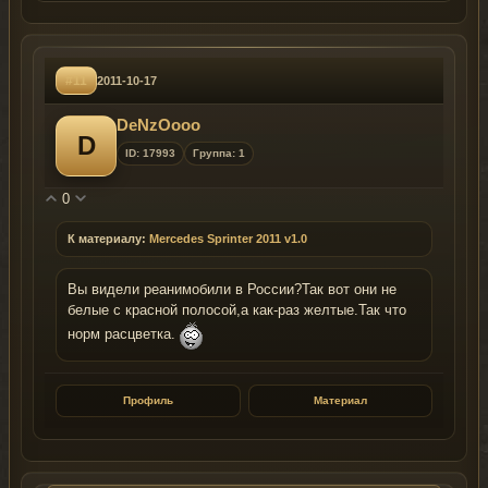
#11
2011-10-17
DeNzOooo
D
ID: 17993
Группа: 1
0
К материалу:
Mercedes Sprinter 2011 v1.0
Вы видели реанимобили в России?Так вот они не
белые с красной полосой,а как-раз желтые.Так что
норм расцветка.
Профиль
Материал