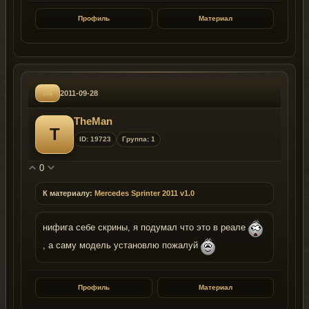
Профиль
Материал
#4
2011-09-28
TheMan
T
ID: 19723
Группа: 1
0
К материалу:
Mercedes Sprinter 2011 v1.0
нифига себе скрины, я подумал что это в реале
, а саму модель установлю пожалуй
Профиль
Материал