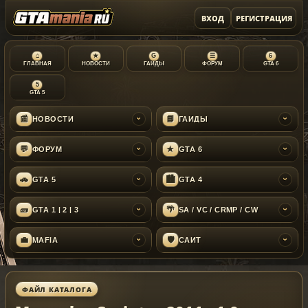
ВХОД
РЕГИСТРАЦИЯ
⌂
★
G
☰
6
ГЛАВНАЯ
НОВОСТИ
ГАЙДЫ
ФОРУМ
GTA 6
5
GTA 5
📰
📘
НОВОСТИ
ГАЙДЫ
›
›
💬
★
ФОРУМ
GTA 6
›
›
🚗
🏙
GTA 5
GTA 4
›
›
🧱
🌴
GTA 1 | 2 | 3
SA / VC / CRMP / CW
›
›
💼
🛡
MAFIA
САЙТ
›
›
ФАЙЛ КАТАЛОГА