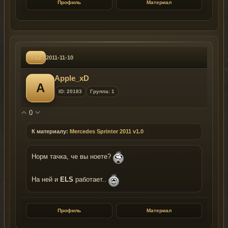
Профиль
Материал
#12
2011-11-10
Apple_xD
A
ID: 20183
Группа: 1
0
К материалу:
Mercedes Sprinter 2011 v1.0
Норм тачка, че вы ноете?
На ней и
ELS
работает..
Профиль
Материал