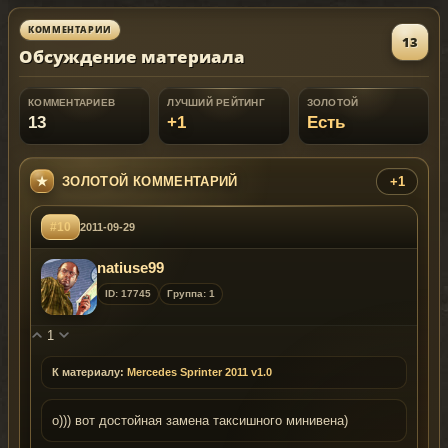
Edit "vehicles.meta" using notepad search for
"surano" modelName scroll down until u find
КОММЕНТАРИИ
13
"flags" add this line "FLAG_HAS_LIVERY and
Обсуждение материала
save. Import it back to its location
"update\update.rpf\common\data\levels\gta5\".
КОММЕНТАРИЕВ
ЛУЧШИЙ РЕЙТИНГ
ЗОЛОТОЙ
13
+1
Есть
ЗОЛОТОЙ КОММЕНТАРИЙ
+1
#10
2011-09-29
natiuse99
ID: 17745
Группа: 1
1
К материалу:
Mercedes Sprinter 2011 v1.0
о))) вот достойная замена таксишного минивена)