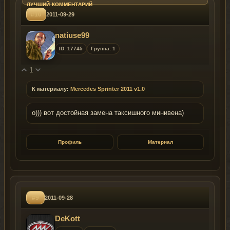
#10
2011-09-29
natiuse99
ID: 17745
Группа: 1
1
К материалу:
Mercedes Sprinter 2011 v1.0
о))) вот достойная замена таксишного минивена)
Профиль
Материал
#9
2011-09-28
DeKott