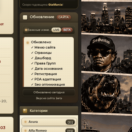
Скоро годовщина
GtaMania
!
Обновление
САЙТА
от
Важные изменения
LIVE
BETA
Обновлено:
✓ Меню сайта
✓ Страницы
✓ Дашборд
и
✓ Права Групп
✓ Дата основания
✓ Регистрация
✓ PDA адаптация
✓ Seo оптимизация
✓ Защита сайта
Обновлено сегодня
✓ Загрузка страниц
Версия сайта:
beta
✓ Моды
-20,
✓ Главная
Категории
✓ Репутация
✓ Золотой коммент
✓ Футер
Acura
[11]
✓ Форум
203
Alfa Romeo
[23]