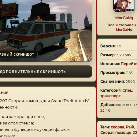
MorGaNq
Все материалы 
MorGaNq
Версия:
1.0
АВНЫЙ СКРИНШОТ
Размер:
3.29 Mb
Источник:
Перейт
ДОПОЛНИТЕЛЬНЫЕ СКРИНШОТЫ
Просмотров:
11651
Скачиваний:
2340
Категория:
Спец.
АНИЕ
транспорт
203 Скорая помощь для Grand Theft Auto IV.
Добавлен:
2010-07
енности:
23:40
бная камера при езде;
биваются стекла;
Теги:
скорая
,
РаФ
,
вильно функционирующие фары и
Скорая помощь
,
2
отники;