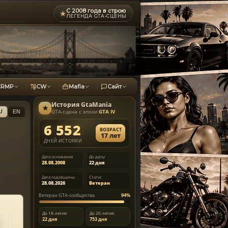
С 2008 года в строю
★
ЛЕГЕНДА GTA-СЦЕНЫ
CRMP
CW
Mafia
Сайт
История
GtaMania
★
GTA-сцена с эпохи
GTA IV
U
EN
6 552
ВОЗРАСТ
17 лет
ДНЕЙ ИСТОРИИ
Дата основания
До даты
28.08.2008
22 дня
Дата годовщины
Статус
28.08.2026
Ветеран
Ветеран GTA-сообщества
94%
До 18-летия:
До 20-летия:
22 дня
753 дня