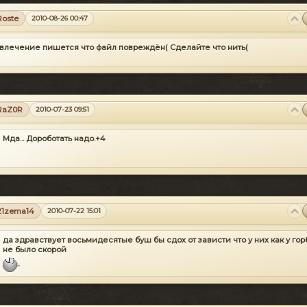
Roste
2010-08-26 00:47
влечение пишется что файл повреждён(
Сделайте что нить(
RaZ0R
2010-07-23 09:51
Мда... Дороботать надо.+4
21zema14
2010-07-22 15:01
да здравствует восьмидесятые буш бы сдох от зависти что у них как у го
не было скорой