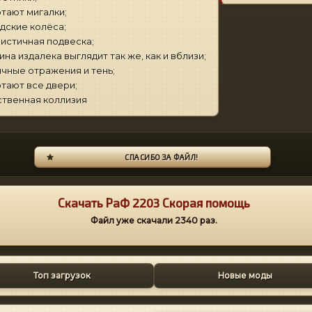
отают мигалки;
одские колёса;
листичная подвеска;
ина издалека выглядит так же, как и вблизи;
ичные отражения и тень;
отают все двери;
ственная коллизия
СПАСИБО ЗА ФАЙЛ!
Скачать РаФ 2203 Скорая помощь
Файл уже скачали
2340
раз.
Топ загрузок
Новые моды