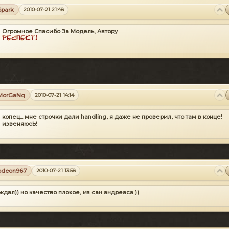
Spark
2010-07-21 21:48
Огромное Спасибо За Модель, Автору
MorGaNq
2010-07-21 14:14
копец... мне строчки дали handling, я даже не проверил, что там в конце!
извеняюсЬ!
odeon967
2010-07-21 13:58
ждал))
но качество плохое, из сан андреаса ))