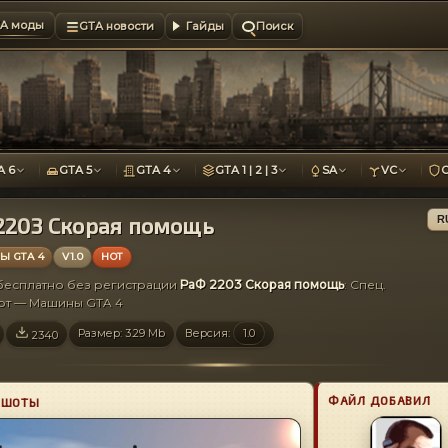
A моды
GTA новости
Гайды
Поиск
A 6
GTA 5
GTA 4
GTA 1 | 2 | 3
SA
VC
2203 Скорая помощь
R
 GTA 4
V1.0
HOT
 бесплатно без регистрации
РаФ 2203 Скорая помощь
: Спец.
рт — Машины GTA 4
Размер: 3.29 Mb
Версия:
1.0
2340
ФАЙЛ ДОБАВИЛ
НШОТЫ