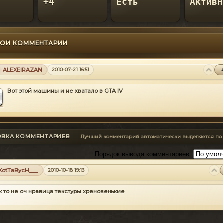
+4
Есть
Активн
ОЙ КОММЕНТАРИЙ
ALEXEIRAZAN
2010-07-21 16:51
Вот этой машины и не хватало в GTA IV
ОВКА КОММЕНТАРИЕВ
Лучший комментарий автоматически выделяется по
Порядок вывода комментариев:
XotTaBycH___
2010-10-18 19:13
к то не оч нравица текстуры хреновенькие