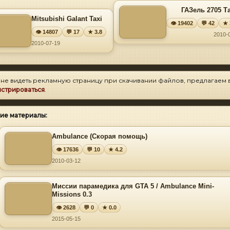
ГАЗель 2705 Т
Mitsubishi Galant Taxi
👁 19402
💬 42
★ 
👁 14807
💬 17
★ 3.8
2010-
2010-07-19
 не видеть рекламную страницу при скачивании файлов, предлагаем 
истрироваться
.
ие материалы:
Ambulance (Скорая помощь)
👁 17636
💬 10
★ 4.2
2010-03-12
Миссии парамедика для GTA 5 / Ambulance Mini-
Missions 0.3
👁 2628
💬 0
★ 0.0
2015-05-15