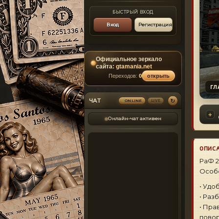
БЫСТРЫЙ ВХОД
Вход
Регистрация
Официальное зеркало
сайта:
gtamania.net
Переходов:
0
открыть
ГЛ
↻
ЧАТ
LIVE
ONLINE
Онлайн-чат активен
ОПИС
РаФ 2
Особ
• Удо
• Раз
• Пра
повор