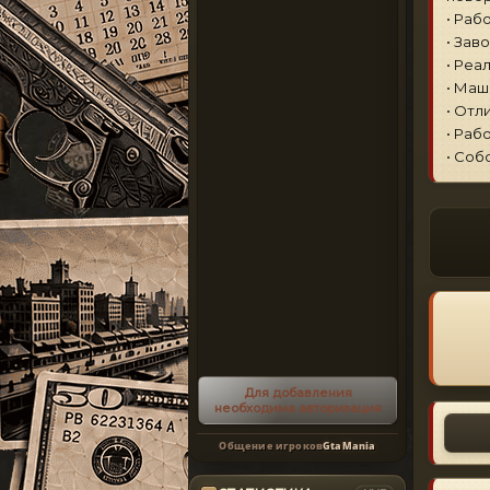
• Раб
• Зав
• Реа
• Маш
• Отл
• Раб
• Соб
Для добавления
необходима авторизация
Общение игроков
GtaMania