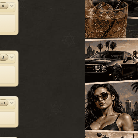
УАЗ
[18]
0
SparkIV 0.6.8
#13
Грузовые
[105]
MOD
[1.0.7.0 + EFLC
1.1.2.0]
Программы
Спец. транспорт
[207]
2010-06-07
Лодки
[19]
⬇
Скачиваний:
23528
Мотоциклы
[76]
SandWicH
Открыть
Прочие
[252]
Оригинальный
#14
MOD
Сборки автомобилей
vehicles.img
3
[26]
Прочие
2009-12-30
⬇
Скачиваний:
23137
Temsnik
Открыть
Патч для GTA 4
#15
MOD
1.0.6.0 (RUS)
Патчи
2010-04-20
-3
⬇
Скачиваний:
22911
BURTON
Открыть
Патч 1.0.3.1 для
#16
MOD
GTA 4 / GTA IV