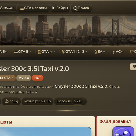
A моды
GTA новости
Гайды
Поиск
A 6
GTA 5
GTA 4
GTA 1 | 2 | 3
SA
VC
ler 300c 3.5l Taxi v.2.0
R
 GTA 4
VV.2.0
HOT
 бесплатно без регистрации
Сhrysler 300c 3.5l Taxi v.2.0
: Спец.
рт — Машины GTA 4
Размер: 3.60 Mb
Версия:
v.2.0
2044
ФАЙЛ ДОБАВИЛ
НШОТЫ