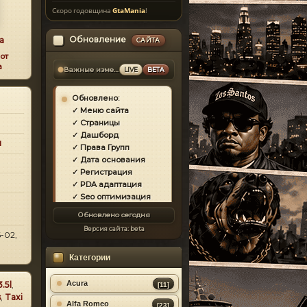
Скоро годовщина
GtaMania
!
Обновление
a
САЙТА
от
a
Важные изменения
LIVE
BETA
Обновлено:
✓ Меню сайта
✓ Страницы
✓ Дашборд
и
✓ Права Групп
✓ Дата основания
✓ Регистрация
✓ PDA адаптация
✓ Seo оптимизация
✓ Защита сайта
Обновлено сегодня
✓ Загрузка страниц
Версия сайта:
beta
✓ Моды
-02,
✓ Главная
Категории
✓ Репутация
✓ Золотой коммент
✓ Футер
Acura
3.5l
,
[11]
✓ Форум
s
,
Taxi
Alfa Romeo
[23]