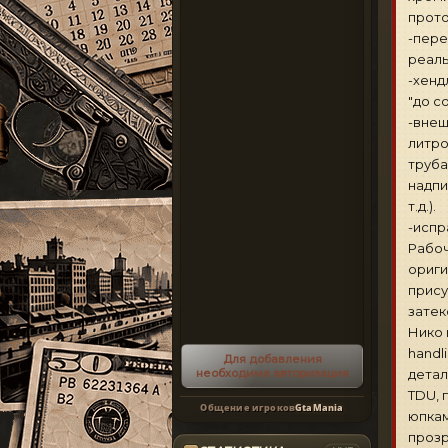
прото
-пере
реаль
-хенд
"до со
-внеш
литро
труба
надпи
т.д.).
-испр
Рабоч
ориги
прису
затек
Нико 
handl
Для добавления
необходима авторизация
детал
TDU, 
Общение игроков
GtaMania
юпкам
прозр