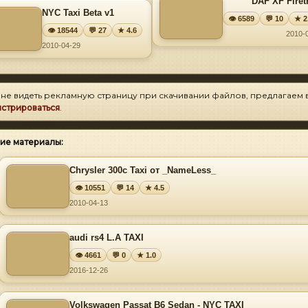
DAF XF Firet
NYC Taxi Beta v1
👁 6589
💬 10
★ 2
👁 18544
💬 27
★ 4.6
2010-
2010-04-29
 не видеть рекламную страницу при скачивании файлов, предлагаем 
истрироваться
.
ие материалы:
Chrysler 300c Taxi от _NameLess_
👁 10551
💬 14
★ 4.5
2010-04-13
audi rs4 L.A TAXI
👁 4661
💬 0
★ 1.0
2016-12-26
Volkswagen Passat B6 Sedan - NYC TAXI