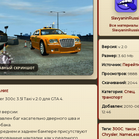
SlavyaninRussi
Все материалы 
SlavyaninRussi
Версия:
v.2.0
Размер:
3.60 Mb
Источник:
Перейт
АВНЫЙ СКРИНШОТ
Просмотров:
9888
Скачиваний:
2044
АНИЕ
Категория:
Спец.
транспорт
er 300c 3.5l Taxi v.2.0 для GTA 4.
Добавлен:
2010-06
й версии:
12:46
авлен баг касательно дверного шва и
бака.
Теги:
300C
,
такси
,
ереднем и заднем бампере присутствуют
Сhrysler
,
NameLes
рованные накладки, как у реального