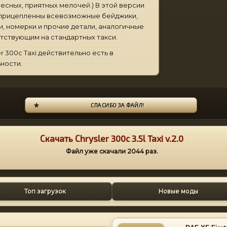
есных, приятных мелочей.) В этой версии
) прицепленны всевозможные бейджики,
и, номерки и прочие детали, аналогичные
тствующим на стандартных такси.
er 300c Taxi действительно есть в
ности.
СПАСИБО ЗА ФАЙЛ!
Скачать Сhrysler 300c 3.5l Taxi v.2.0
Файл уже скачали
2044
раз.
Топ загрузок
Новые моды