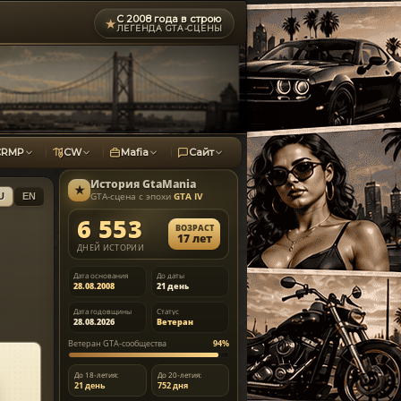
С 2008 года в строю
★
ЛЕГЕНДА GTA-СЦЕНЫ
CRMP
CW
Mafia
Сайт
История
GtaMania
★
GTA-сцена с эпохи
GTA IV
U
EN
6 553
ВОЗРАСТ
17 лет
ДНЕЙ ИСТОРИИ
Дата основания
До даты
28.08.2008
21 день
Дата годовщины
Статус
28.08.2026
Ветеран
Ветеран GTA-сообщества
94%
До 18-летия:
До 20-летия:
21 день
752 дня