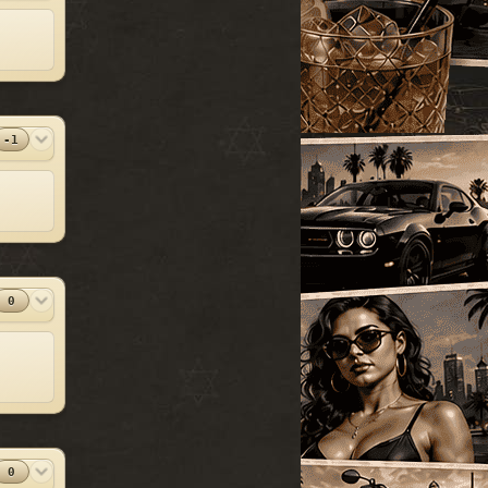
УАЗ
[18]
SparkIV 0.6.8
#13
Грузовые
[105]
MOD
[1.0.7.0 + EFLC
1.1.2.0]
Программы
Спец. транспорт
[207]
2010-06-07
Лодки
[19]
⬇
Скачиваний:
23528
Мотоциклы
[76]
-1
SandWicH
Открыть
Прочие
[252]
Оригинальный
#14
MOD
Сборки автомобилей
vehicles.img
[26]
Прочие
2009-12-30
⬇
Скачиваний:
23137
Temsnik
Открыть
0
Патч для GTA 4
#15
MOD
1.0.6.0 (RUS)
Патчи
2010-04-20
⬇
Скачиваний:
22911
BURTON
Открыть
Патч 1.0.3.1 для
#16
0
MOD
GTA 4 / GTA IV