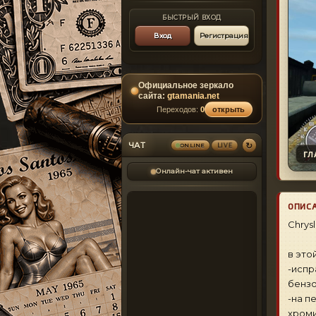
БЫСТРЫЙ ВХОД
Вход
Регистрация
Официальное зеркало
сайта:
gtamania.net
Переходов:
0
открыть
↻
ЧАТ
ONLINE
LIVE
ГЛ
Онлайн-чат активен
ОПИС
Сhrysl
в это
-испр
бензо
-на п
хроми