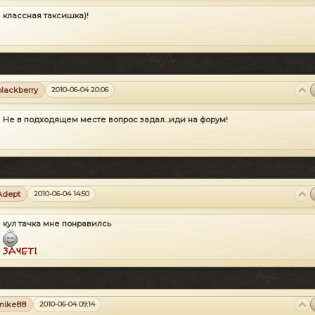
классная таксишка)!
blackberry
2010-06-04 20:06
Не в подходящем месте вопрос задал...иди на форум!
Adept
2010-06-04 14:50
кул тачка мне понравилсь
mike88
2010-06-04 09:14