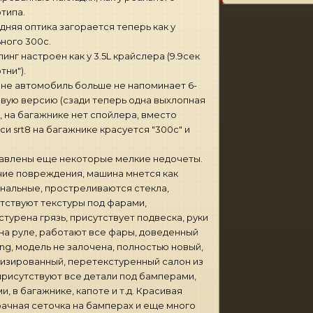
типа.
дняя оптика загорается теперь как у
ного 300с.
линг настроен как у 3.5L крайслера (9.9сек
тни").
не автомобиль больше не напоминает 6-
вую версию (сзади теперь одна выхлопная
, на багажнике нет спойлера, вместо
си srt8 на багажнике красуется "300с" и
авлены еще некоторые мелкие недочеты.
ие повреждения, машина мнется как
нальные, простреливаются стекла,
тствуют текстуры под фарами,
стурена грязь, присутствует подвеска, руки
на руле, работают все фары, доведенный
ing, модель не залочена, полностью новый,
изированный, перетекстуренный салон из
присутствуют все детали под бамперами,
и, в багажнике, капоте и т.д. Красивая
ачная сеточка на бамперах и еще много