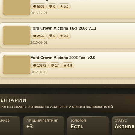
👁 5608
💬 0
★ 5.0
2016-12-21
Ford Crown Victoria Taxi '2008 v1.1
👁 2425
💬 0
★ 0.0
2015-09-01
Ford Crown Victoria 2003 Taxi v2.0
👁 10972
💬 17
★ 4.8
2012-01-19
ЕНТАРИИ
ие материала, вопросы по установке и отзывы пользователей
АРИЕВ
ЛУЧШИЙ РЕЙТИНГ
ЗОЛОТОЙ
СТАТУС
+3
Есть
Активн