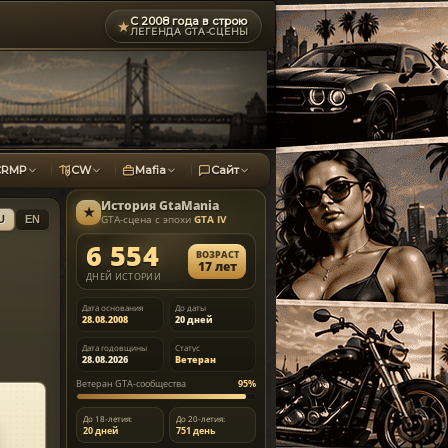
С 2008 года в строю
★
ЛЕГЕНДА GTA-СЦЕНЫ
CRMP
CW
Mafia
Сайт
История
GtaMania
★
GTA-сцена с эпохи
GTA IV
U
EN
6 554
ВОЗРАСТ
17 лет
ДНЕЙ ИСТОРИИ
Дата основания
До даты
28.08.2008
20 дней
Дата годовщины
Статус
28.08.2026
Ветеран
Ветеран GTA-сообщества
95%
До 18-летия:
До 20-летия:
20 дней
751 день