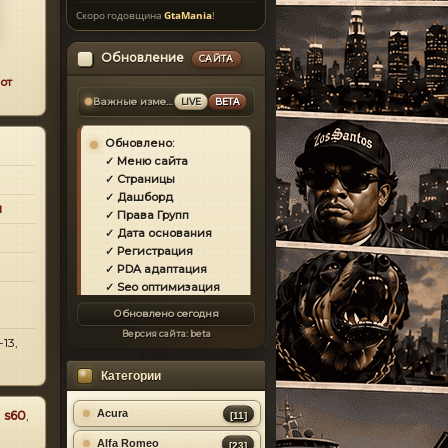
Скоро годовщина
GtaMania
!
Обновление
САЙТА
от
Важные изменения
LIVE
BETA
Обновлено:
✓ Меню сайта
✓ Страницы
✓ Дашборд
и
✓ Права Групп
✓ Дата основания
✓ Регистрация
✓ PDA адаптация
✓ Seo оптимизация
✓ Защита сайта
Обновлено сегодня
✓ Загрузка страниц
Версия сайта:
beta
✓ Моды
13,
✓ Главная
Категории
✓ Репутация
✓ Золотой коммент
✓ Футер
Acura
,
s60
,
[11]
✓ Форум
Alfa Romeo
[23]