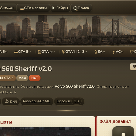
A моды
GTA новости
Гайды
Поиск
A 6
GTA 5
GTA 4
GTA 1 | 2 | 3
SA
VC
 S60 Sheriff v2.0
R
 GTA 4
V2.0
HOT
 бесплатно без регистрации
Volvo S60 Sheriff v2.0
: Спец. транспорт
ы GTA 4
Размер: 4.87 MB
Версия:
2.0
1249
ФАЙЛ ДОБАВИЛ
НШОТЫ