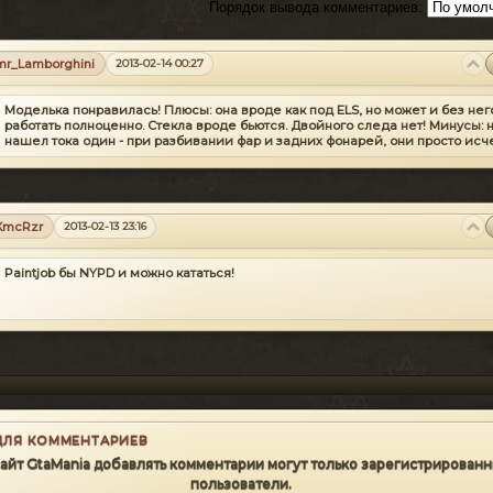
Порядок вывода комментариев:
mr_Lamborghini
2013-02-14 00:27
Моделька понравилась! Плюсы: она вроде как под ELS, но может и без нег
работать полноценно. Стекла вроде бьются. Двойного следа нет! Минусы: 
нашел тока один - при разбивании фар и задних фонарей, они просто исч
XmcRzr
2013-02-13 23:16
Paintjob бы NYPD и можно кататься!
ДЛЯ КОММЕНТАРИЕВ
сайт GtaMania добавлять комментарии могут только зарегистрирован
пользователи.