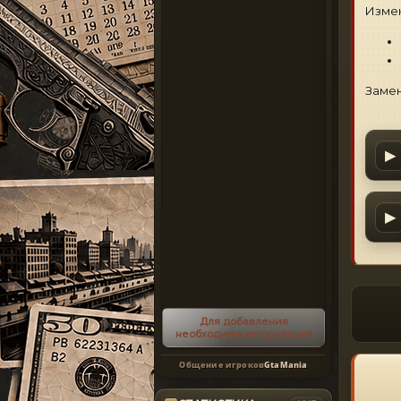
Измен
Замен
▶
▶
Для добавления
необходима авторизация
Общение игроков
GtaMania