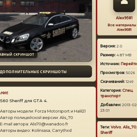
👤
Alex9581
Все материалы 
Alex9581
Версия:
2.0
АВНЫЙ СКРИНШОТ
Размер:
4.87 MB
Источник:
Перейт
ДОПОЛНИТЕЛЬНЫЕ СКРИНШОТЫ
Просмотров:
5026
Скачиваний:
1249
Категория:
Спец.
АНИЕ
транспорт
 S60 Sheriff для GTA 4.
Добавлен:
2013-02-
23:01
Авторы модели: Forza Motorsport и Halil21
Автор полицейской версии: Alis_70
E-mail автора: Alis70@wanadoo.fr
Теги:
Volvo
,
Alis_70
Авторы видео: Kolinsasa, Carrythxd
Sheriff