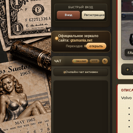
БЫСТРЫЙ ВХОД
Вход
Регистрация
Официальное зеркало
сайта:
gtamania.net
Переходов:
0
открыть
ГЛ
↻
ЧАТ
LIVE
ONLINE
Онлайн-чат активен
ОПИС
Volvo