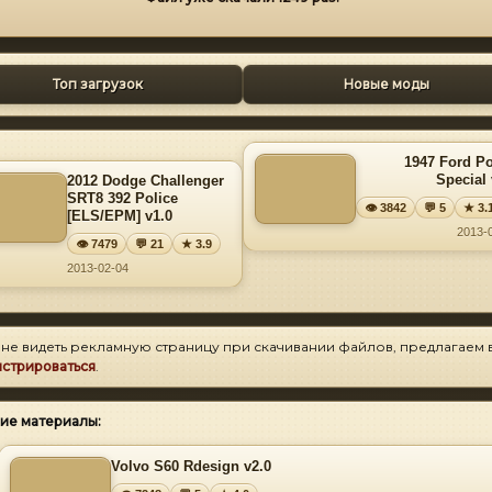
Топ загрузок
Новые моды
1947 Ford Po
Special 
2012 Dodge Challenger
SRT8 392 Police
👁 3842
💬 5
★ 3.
[ELS/EPM] v1.0
2013-
👁 7479
💬 21
★ 3.9
2013-02-04
 не видеть рекламную страницу при скачивании файлов, предлагаем 
истрироваться
.
ие материалы:
Volvo S60 Rdesign v2.0