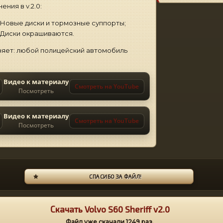
ения в v.2.0:
Новые диски и тормозные суппорты;
Диски окрашиваются.
яет: любой полицейский автомобиль
Видео к материалу
Смотреть на YouTube
Посмотреть
Видео к материалу
Смотреть на YouTube
Посмотреть
СПАСИБО ЗА ФАЙЛ!
Скачать Volvo S60 Sheriff v2.0
Файл уже скачали
1249
раз.