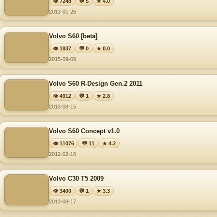
👁 7248
💬 5
★ 4.0
2013-01-26
Volvo S60 [beta]
👁 1837
💬 0
★ 0.0
2015-09-09
Volvo S60 R-Design Gen.2 2011
👁 4912
💬 1
★ 2.8
2013-08-15
Volvo S60 Concept v1.0
👁 11076
💬 11
★ 4.2
2012-02-16
Volvo C30 T5 2009
👁 3400
💬 1
★ 3.3
2013-08-17