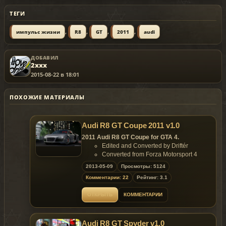
ТЕГИ
,
,
,
,
импульс жизни
R8
GT
2011
audi
ДОБАВИЛ
2xxx
2015-08-22 в 18:01
ПОХОЖИЕ МАТЕРИАЛЫ
Audi R8 GT Coupe 2011 v1.0
2011 Audi R8 GT Coupe for GTA 4.
Edited and Converted by Driftér
Converted from Forza Motorsport 4
Features:
2013-05-09
Просмотры: 5124
High Quality Model;
Комментарии: 22
Рейтинг: 3.1
Quality Textures;
1 Extra Part (Spoiler);
ОТКРЫТЬ
КОММЕНТАРИИ
Realistic Handling;
HD Dirt Effects;
Template;
Audi R8 GT Spyder v1.0
Detailed Lods (Lod0, Lod1 and Lod2);