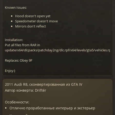
Known Issues:
Hood doesn't open yet
Speedometer doesn't move
Mirrors don't reflect
Installation:
Put all files from RAR in
update/x64/dlcpacks/patchday2ng/dlc.rpf/x64/levels/gta5/vehicles.rpf
Replaces: Obey 9F
Enjoy:)
2011 Audi R8, сконвертированная из GTA IV
Автор конверта: Driftér
Особенности:
Отлично проработанные интерьер и экстерьер