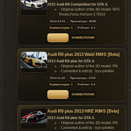
---EPM Spoiler
2015 Audi R8 Competition for GTA 4.
---HQ Overall detail.
- Original author of the 3D model: NFS
---Random Plate
Rivals,Forza Horizon 2,TDU2
---Random Roof
- Convert & edited: AIGE
2014-12-01
Просмотры: 4638
- Screenshot: Vsoreny
Color：
Комментарии: 1
Рейтинг: 4.3
- Data: Peerless
---Color1:Body
-
ОТКРЫТЬ
КОММЕНТАРИИ
Test:Martinxpl,BigBear,G,Vsoreny,Peerless
File Size：
- Thank:YSS323，Dr_CHANI
---Wft:3.33 MB
Features:
---Wtd:2.57 MB
Audi R8 plus 2013 Wald RIMS [Beta]
- Model support all features of the
---Readme.txt:1.35 KB.
game;
2013 Audi R8 plus for GTA 4.
- EPM laser Headlights;
- Original author of the 3D model: FM
This car support EPM. You need to download
- HQ Overall detail;
- Converted & edit by : lszv-p4elkin
the latest EPM plug-ins.
- Support Paintjob;
Features:
2014-11-26
Просмотры: 3703
- Random Plate;
- Support Paintjob.
[YCA Zmodeler Group] Replaces: Any 2-door
- Color:
Комментарии: 1
Рейтинг: 5.0
Replaces: any car
Car
- Color1:Body;
- Color2:Rim.
ОТКРЫТЬ
КОММЕНТАРИИ
Replaces: any car
Audi R8 plus 2013 HRE RIMS [Beta]
2013 Audi R8 plus for GTA 4.
- Original author of the 3D model: FM
- Converted & edit by : lszv-p4elkin