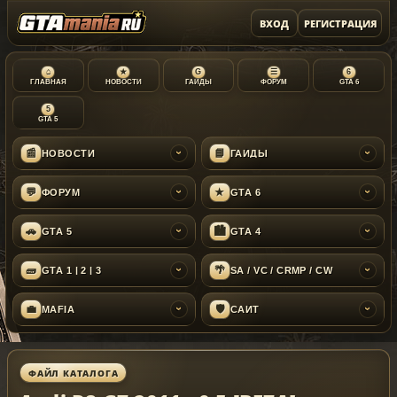
ВХОД
РЕГИСТРАЦИЯ
⌂
★
G
☰
6
ГЛАВНАЯ
НОВОСТИ
ГАЙДЫ
ФОРУМ
GTA 6
5
GTA 5
📰
📘
НОВОСТИ
ГАЙДЫ
›
›
💬
★
ФОРУМ
GTA 6
›
›
🚗
🏙
GTA 5
GTA 4
›
›
🧱
🌴
GTA 1 | 2 | 3
SA / VC / CRMP / CW
›
›
💼
🛡
MAFIA
САЙТ
›
›
ФАЙЛ КАТАЛОГА