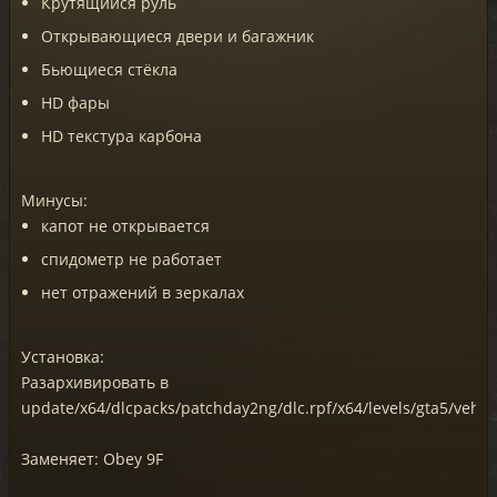
Крутящийся руль
Открывающиеся двери и багажник
Бьющиеся стёкла
HD фары
HD текстура карбона
Минусы:
капот не открывается
спидометр не работает
нет отражений в зеркалах
Установка:
Разархивировать в
update/x64/dlcpacks/patchday2ng/dlc.rpf/x64/levels/gta5/vehicl
Заменяет: Obey 9F