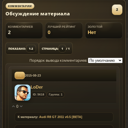
- Color2:Rim.
КОММЕНТАРИИ
Replaces: any car
2
Обсуждение материала
КОММЕНТАРИЕВ
ЛУЧШИЙ РЕЙТИНГ
ЗОЛОТОЙ
2
0
Нет
ПОКАЗАНО:
1-2
СТРАНИЦА:
1
/ 1
Порядок вывода комментариев:
#2
2015-08-23
LoDer
ID: 5618
Группа: 1
0
К материалу:
Audi R8 GT 2011 v0.5 [BETA]