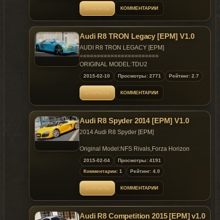
ОТКРЫТЬ
КОММЕНТАРИИ
Audi R8 TRON Legacy [EPM] V1.0
AUDI R8 TRON LEGACY [EPM]
=======================
ORIGINAL MODEL:TDU2
AUTHORS:
2015-02-10
Просмотры: 2771
Рейтинг: 2.7
CONVERTED TO GTA4: kapilb
===================================
ОТКРЫТЬ
КОММЕНТАРИИ
FEATURES:
*HD exterior
*HD interior
Audi R8 Spyder 2014 [EPM] V1.0
*HD wheels
*Proper dirt mapping
2014 Audi R8 Spyder [EPM]
*Supports EPM 1.6
Replaces: any two door
Original Model:NFS Rivals,Forza Horizon
2,TDU2,RealRacing 3
2015-02-04
Просмотры: 4191
Convert & Edited:AIGE
Комментарии: 1
Рейтинг: 4.0
Screenshot：Vsoreny
Data：Peerless,G
ОТКРЫТЬ
КОММЕНТАРИИ
Test:Big Bear,RE,Vsoreny,Peerless,69
Thank：YSS323，Dr_CHANI.
Audi R8 Competition 2015 [EPM] v1.0
MOD Feature: