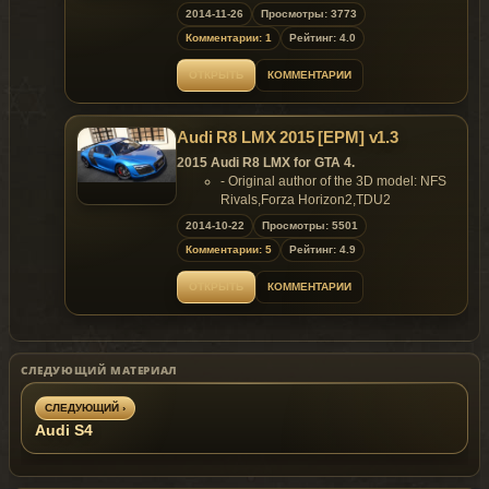
Features:
2014-11-26
Просмотры: 3773
- Support Paintjob.
Комментарии: 1
Рейтинг: 4.0
Replaces: any car
ОТКРЫТЬ
КОММЕНТАРИИ
Audi R8 LMX 2015 [EPM] v1.3
2015 Audi R8 LMX for GTA 4.
- Original author of the 3D model: NFS
Rivals,Forza Horizon2,TDU2
- Convert & edited: AIGE
2014-10-22
Просмотры: 5501
- Screenshot: Vsoreny
Комментарии: 5
Рейтинг: 4.9
- Data: Peerless
-
ОТКРЫТЬ
КОММЕНТАРИИ
Test:Martinxpl,BigBear,G,Vsoreny,Peerless
- Thank:YSS323，Dr_CHANI
Features:
- Model support all features of the
game;
СЛЕДУЮЩИЙ МАТЕРИАЛ
- EPM laser Headlights;
- HQ Overall detail;
СЛЕДУЮЩИЙ ›
- Support Paintjob;
Audi S4
- Random Plate;
- Color:
- Color1:Body;