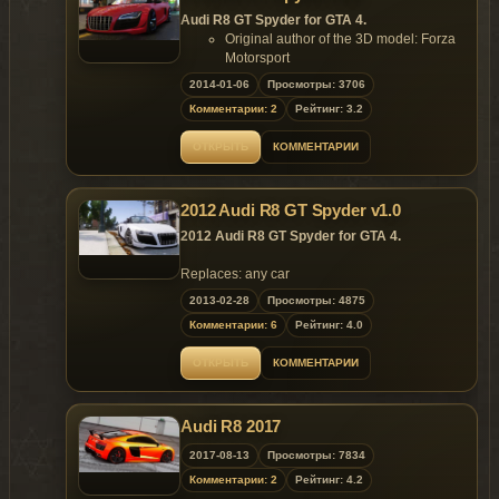
Size of the Model: 4.55 MB;
Audi R8 GT Spyder for GTA 4.
Size of the Textures: 1.13 MB.
Original author of the 3D model: Forza
Replaces: any car
Motorsport
Converted to GTA4 by: Lord Neophyte
2014-01-06
Просмотры: 3706
Features:
Комментарии: 2
Рейтинг: 3.2
extra parts;
extra_1 - roof;
ОТКРЫТЬ
КОММЕНТАРИИ
extra_2 - licensplate;
this version has no dirt and no lod;
but all other basic gta functions.
2012 Audi R8 GT Spyder v1.0
Replaces: any car
2012 Audi R8 GT Spyder for GTA 4.
Replaces: any car
2013-02-28
Просмотры: 4875
Комментарии: 6
Рейтинг: 4.0
ОТКРЫТЬ
КОММЕНТАРИИ
Audi R8 2017
2017-08-13
Просмотры: 7834
Комментарии: 2
Рейтинг: 4.2