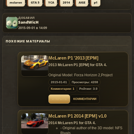
,
,
,
,
,
mclaren
GTA 5
YCA
2014
AIGE
p1
ДОБАВИЛ
SandWicH
2015-09-01 в 14:09
ПОХОЖИЕ МАТЕРИАЛЫ
McLaren P1 '2013 [EPM]
2013 McLaren P1 [EPM] for GTA 4.
Original Model: Forza Horizon 2,Project
C.A.R.S.,AIGE
2015-01-01
Просмотры: 4208
Edit and Transform: AIGE
Комментарии: 1
Рейтинг: 3.0
Rendering: AIGE
Screenshot: Vsoreny
ОТКРЫТЬ
КОММЕНТАРИИ
Painting: AIGE
Test: Big
Bear,Vsoreny,Peerless,Peas,Knoxville,Martin_xpl
McLaren P1 2014 [EPM] v1.0
Thank: YSS323，Dr_CHANI.
Data: つ 1840〃
2014 McLaren P1 for GTA 4.
- Original author of the 3D model: NFS
Color:
Rivals