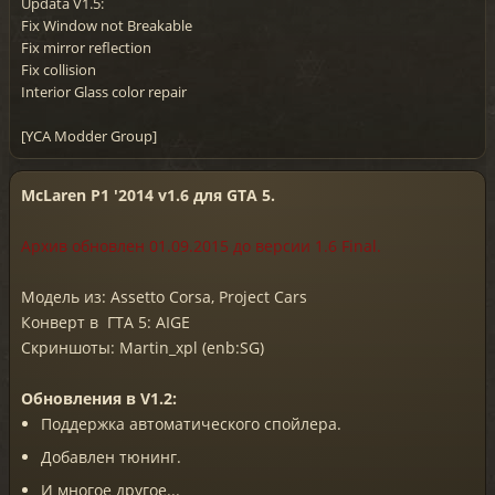
Updata V1.5:
Fix Window not Breakable
Fix mirror reflection
Fix collision
Interior Glass color repair
[YCA Modder Group]
McLaren P1 '2014 v1.6 для GTA 5.
Архив обновлен
01
.0
9
.2015 до версии 1.
6 Final
.
Модель из: Assetto Corsa, Project Cars
Конверт в ГТА 5: AIGE
Скриншоты: Martin_xpl (enb:SG)
Обновления в V1.2:
Поддержка автоматического спойлера.
Добавлен тюнинг.
И многое другое...