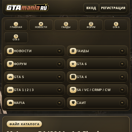
ВХОД
РЕГИСТРАЦИЯ
⌂
★
G
☰
6
ГЛАВНАЯ
НОВОСТИ
ГАЙДЫ
ФОРУМ
GTA 6
5
GTA 5
📰
📘
НОВОСТИ
ГАЙДЫ
›
›
💬
★
ФОРУМ
GTA 6
›
›
🚗
🏙
GTA 5
GTA 4
›
›
🧱
🌴
GTA 1 | 2 | 3
SA / VC / CRMP / CW
›
›
💼
🛡
MAFIA
САЙТ
›
›
ФАЙЛ КАТАЛОГА