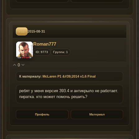
#11
2015-08-31
Roman777
ID: 9773
Группа: 1
0
К материалу:
McLaren P1 &#39;2014 v1.6 Final
ребят у меня версия 393.4 и антикрыло не работает.
пиратка. кто может помочь решить?
Профиль
Материал