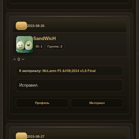
#2
2015-08-26
SandWicH
ID: 1
Группа: 2
0
К материалу:
McLaren P1 &#39;2014 v1.6 Final
Исправил.
Профиль
Материал
#7
2015-08-27