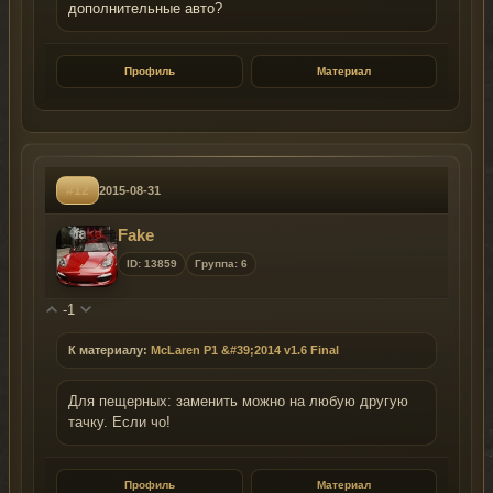
дополнительные авто?
Профиль
Материал
#12
2015-08-31
Fake
ID: 13859
Группа: 6
-1
К материалу:
McLaren P1 &#39;2014 v1.6 Final
Для пещерных: заменить можно на любую другую
тачку. Если чо!
Профиль
Материал