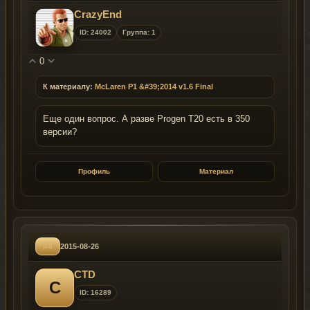
CrazyEnd
ID: 24002
Группа: 1
0
К материалу:
McLaren P1 &#39;2014 v1.6 Final
Еще один вопрос. А разве Progen T20 есть в 350
версии?
Профиль
Материал
#4
2015-08-26
CTD
C
ID: 16289