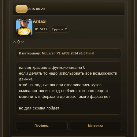
#10
2015-08-29
Antaxi
ID: 5212
Группа: 2
0
К материалу:
McLaren P1 &#39;2014 v1.6 Final
на вид красиво а функционала на 0
если делать то надо использовать все возможности
движка
чтоб накладные панели отваливались кузов
сминался тюнинг и тд но блин этож надо еще и
моделить в форзах и др играх такого фарша нет
но для скрина пойдет
Профиль
Материал