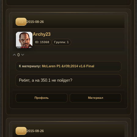
#5
2015-08-26
Archy23
ID: 15368
Группа: 1
0
К материалу:
McLaren P1 &#39;2014 v1.6 Final
Ребят, а на 350.1 не пойдет?
Профиль
Материал
#3
2015-08-26