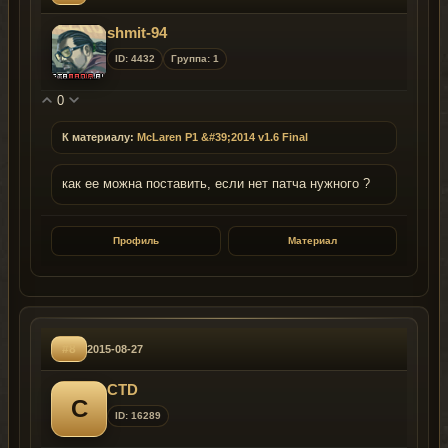
shmit-94
ID: 4432
Группа: 1
0
К материалу:
McLaren P1 &#39;2014 v1.6 Final
как ее можна поставить, если нет патча нужного ?
Профиль
Материал
#8
2015-08-27
CTD
C
ID: 16289