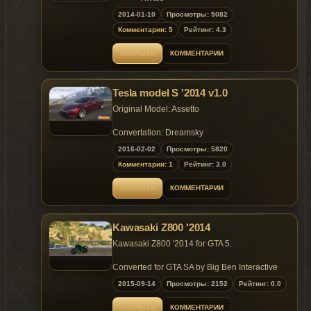
---Color1:Body
- Converted to GTA4 by: smokey
2014-01-10
Просмотры: 5082
- Author Email: smokey8808@live.de
MOD Feature:
Комментарии: 5
Рейтинг: 4.3
- Tires, plates & epm by: outsid3r4
---Support Paintjob
- Settings by: rob.zombie
---Random Parts
ОТКРЫТЬ
КОММЕНТАРИИ
Features:
---3 alternative data
- Model support all features of the
game;
File Size:
Tesla model S '2014 v1.0
- 3 blank slots + 1 optional carbon fiber
---Wft:5.48 MB
mirror textures included, enable or
Original Model: Assetto
---Wtd:1.13 MB
disable by using +livery on vehicle.ide.
---Readme.txt:2.28 KB
- Refer to included template.bmp to
Convertation: Dreamsky
---Template:845 KB
create your own paintjob and replace
2016-02-02
Просмотры: 5820
any of the sign textures.
Features:
This car support EPM. You need to download
- The spoiler is prepared to work with
Комментарии: 1
Рейтинг: 3.0
the latest EPM plug-ins.
Threepwood's EPM Script;
-HQ Exterior
- Extra:
ОТКРЫТЬ
КОММЕНТАРИИ
-HQ interior,Perfect door frame detail
Replaces: Any 2-door Car
- Extra 1: NY plate;
-Color1:Bodyshell
- Extra 2: California plate;
-Color2:hub
- Feel free to create your own "extra",
Kawasaki Z800 '2014
-Color4:interior
"extra_nrm" and "extra_spec" textures
-The dashboard display of songs
Kawasaki Z800 '2014 for GTA 5.
to replace the textures given in the wtd
-Support modification function
file. Refer to included template_2;
Converted for GTA SA by Big Ben Interactive
- The car is painted in three
Production time: 35 days
colors:
2015-09-14
Просмотры: 2152
Рейтинг: 0.0
Hi guys,
- Color 1: body color;
BOLG：http://mengxiangnan.blog.163.com
- Color 2: brake caliper color;
ОТКРЫТЬ
КОММЕНТАРИИ
QQ群：165416073