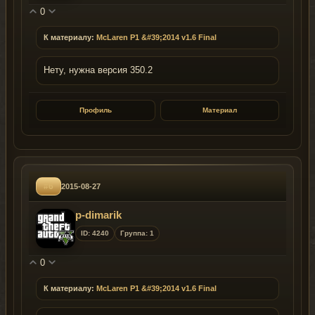
0
К материалу:
McLaren P1 &#39;2014 v1.6 Final
Нету, нужна версия 350.2
Профиль
Материал
#6
2015-08-27
p-dimarik
ID: 4240
Группа: 1
0
К материалу:
McLaren P1 &#39;2014 v1.6 Final