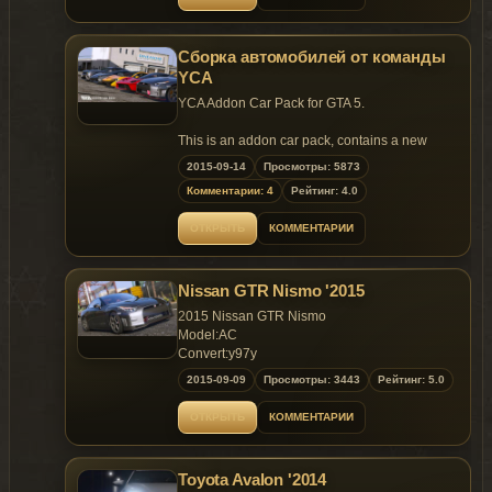
-------HOW TO INSTALL-------
- Color 3: wheel color.
Replaces: any car
=====================================
OpenIV\GTA
【note】: data must be installed
Сборка автомобилей от команды
V\update\x64\dlcpacks\mpheist\dlc.rpf\x64\levels\gta
thanks to:
（If you do not install the data, the car door
YCA
glass will be missing. Headlight virtual point is
Then go into rebuild, choose "vehicles.rpf"
- rob.zombie aka Sgt.Kanyo for handling,
YCA Addon Car Pack for GTA 5.
not accurate. The tail and trunk can not
rebuild and close.
carcols & testing !
simultaneously open）
- outsid3r4 for testing, advice, texture help and
This is an addon car pack, contains a new
*Make a backup of the orginal file*
EPM settings !
mod: Camaro ZL1 and latest versions of
Have fun！！！
2015-09-14
Просмотры: 5873
- Chipicao for NFS Rivals import script
several cars from YCA
Комментарии: 4
Рейтинг: 4.0
Only few files you need to modify
by Dreamsky（梦想蓝天）
Textures for this model have been edited by
FOLLOW INSRUCTIONS TO INSTALL！
ОТКРЫТЬ
КОММЕНТАРИИ
outsid3r4 and myself. Please note that you may
not take any textures or other content from this
mod, its archive or its settings for your or any
Car list (1.0)
other mod. Editing any files from this mod is not
Nissan GTR Nismo '2015
2013 Camaro ZL1, tunable. most ingame
allowed.
functions,Model from Forza4 and NFSRivals
2015 Nissan GTR Nismo
2012 Aventador, fixed interior textures
Model:AC
This mod is provided free to use and its not
2013 LaFerrari
Convert:y97y
allowed to sell this mod, any parts of it, or use
2014 P1
Screenshots by: Martin_xpl
2015-09-09
Просмотры: 3443
Рейтинг: 5.0
any parts of it for any other purpose !
2015 GTR Nismo, tunable
V1.1
ОТКРЫТЬ
КОММЕНТАРИИ
You are allowed to share and offer this mod for
Installation
Working meters
free download as long as you include given
1. Add new line "dlcpacks:\ycamods\" to
Correct steeringwheel
credits.
[Game_folder]\update\
update.rpf
\common\data\dlclis
Full LODs
Add new lines:
Toyota Avalon '2014
Window tint fixed