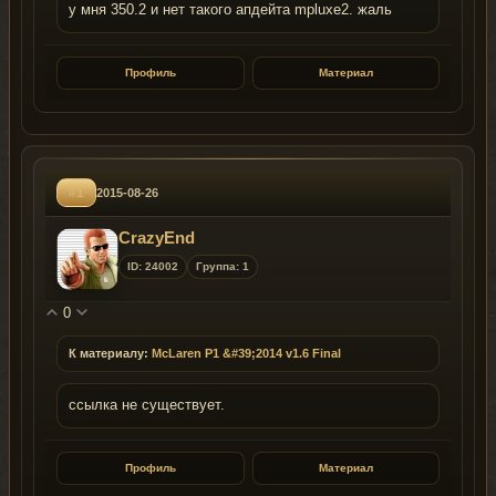
у мня 350.2 и нет такого апдейта mpluxe2. жаль
Профиль
Материал
#1
2015-08-26
CrazyEnd
ID: 24002
Группа: 1
0
К материалу:
McLaren P1 &#39;2014 v1.6 Final
ссылка не существует.
Профиль
Материал