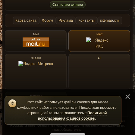
Статистика активна
Карта сайта
Форум
Реклама
Контакты
sitemap.xml
Mail
ИКС
Яндекс
LI
Rambler
Этот сайт использует файлы cookies для более
🍪
комфортной работы пользователя. Продолжая просмотр
страниц сайта, вы соглашаетесь с
Политикой
использования файлов cookies
.
GtaMania — фан-сайт и не является официальным сайтом Rockstar Games.
Rockstar Games, Grand Theft Auto, GTA и другие названия принадлежат их
правообладателям.