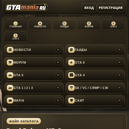
ВХОД
РЕГИСТРАЦИЯ
⌂
★
G
☰
6
ГЛАВНАЯ
НОВОСТИ
ГАЙДЫ
ФОРУМ
GTA 6
5
GTA 5
📰
📘
НОВОСТИ
ГАЙДЫ
›
›
💬
★
ФОРУМ
GTA 6
›
›
🚗
🏙
GTA 5
GTA 4
›
›
🧱
🌴
GTA 1 | 2 | 3
SA / VC / CRMP / CW
›
›
💼
🛡
MAFIA
САЙТ
›
›
ФАЙЛ КАТАЛОГА