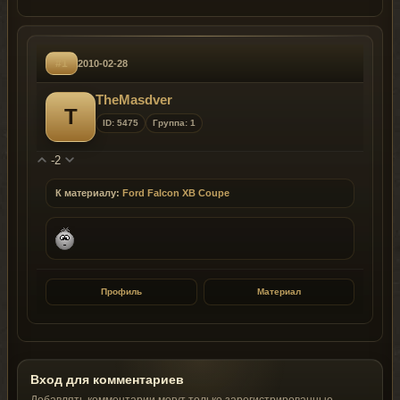
#1
2010-02-28
TheMasdver
T
ID: 5475
Группа: 1
-2
К материалу:
Ford Falcon XB Coupe
Профиль
Материал
Вход для комментариев