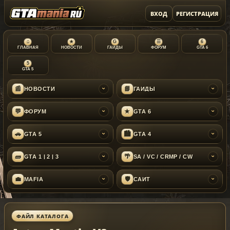
ВХОД
РЕГИСТРАЦИЯ
⌂
★
G
☰
6
ГЛАВНАЯ
НОВОСТИ
ГАЙДЫ
ФОРУМ
GTA 6
5
GTA 5
📰
📘
НОВОСТИ
ГАЙДЫ
›
›
💬
★
ФОРУМ
GTA 6
›
›
🚗
🏙
GTA 5
GTA 4
›
›
🧱
🌴
GTA 1 | 2 | 3
SA / VC / CRMP / CW
›
›
💼
🛡
MAFIA
САЙТ
›
›
ФАЙЛ КАТАЛОГА