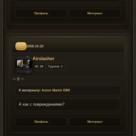
Профиль
Материал
#1
2008-10-20
Airslasher
ID: 38
Группа: 1
0
К материалу:
Aston Martin DB9
А как с повреждениями?
Профиль
Материал