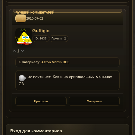
#4
2010-07-02
Guffigio
ID: 8633
Группа: 2
1
К материалу:
Aston Martin DB9
их почти нет. Как и на оригинальных машинах
СА
Профиль
Материал
Вход для комментариев