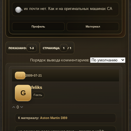
их почти нет. Как и на оригинальных машинах СА
Профиль
Материал
ПОКАЗАНО:
1-3
СТРАНИЦА:
1
/ 1
Порядок вывода комментариев:
#3
2009-07-21
feliks
G
Гость
0
К материалу:
Aston Martin DB9