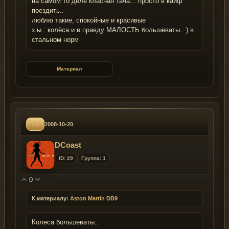
на самом то деле класная тача... просто в кайф
поездить..
люблю такие, спокойные и красивые
з.ы.: колёса и в правду МАЛОСТЬ большеваты.. ) в
стальном норм
Материал
#2
2008-10-20
DCoast
ID: 29
Группа: 1
0
К материалу:
Aston Martin DB9
Колеса большеваты..