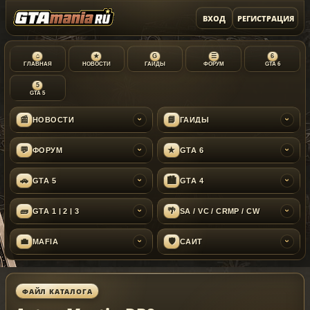
ВХОД
РЕГИСТРАЦИЯ
⌂
★
G
☰
6
ГЛАВНАЯ
НОВОСТИ
ГАЙДЫ
ФОРУМ
GTA 6
5
GTA 5
📰
📘
НОВОСТИ
ГАЙДЫ
›
›
💬
★
ФОРУМ
GTA 6
›
›
🚗
🏙
GTA 5
GTA 4
›
›
🧱
🌴
GTA 1 | 2 | 3
SA / VC / CRMP / CW
›
›
💼
🛡
MAFIA
САЙТ
›
›
ФАЙЛ КАТАЛОГА