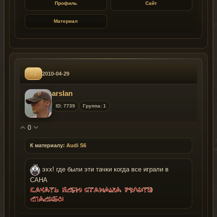
Профиль
Сайт
Материал
#1
2010-04-29
arslan
ID: 7739
Группа: 1
0
К материалу:
Audi S6
эхх! где были эти тачки когда все играли в
САНА