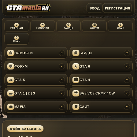
ВХОД
РЕГИСТРАЦИЯ
⌂
★
G
☰
6
ГЛАВНАЯ
НОВОСТИ
ГАЙДЫ
ФОРУМ
GTA 6
5
GTA 5
📰
📘
НОВОСТИ
ГАЙДЫ
›
›
💬
★
ФОРУМ
GTA 6
›
›
🚗
🏙
GTA 5
GTA 4
›
›
🧱
🌴
GTA 1 | 2 | 3
SA / VC / CRMP / CW
›
›
💼
🛡
MAFIA
САЙТ
›
›
ФАЙЛ КАТАЛОГА