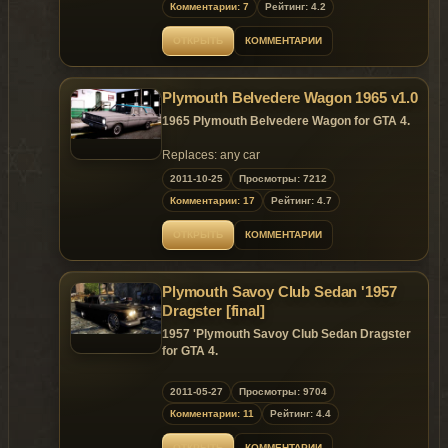
Комментарии: 7
Рейтинг: 4.2
Model is exclusive to
Gta
Mania
.ru
site until
22.11.2012 !
ОТКРЫТЬ
КОММЕНТАРИИ
~ GTAMANIA EXCLUSIVE ~
Plymouth Belvedere Wagon 1965 v1.0
DO NOT HOST THIS MOD ON OTHER
1965 Plymouth Belvedere Wagon for GTA 4.
WEBSITE UNTIL 22.11.2012 !
Replaces: any car
2011-10-25
Просмотры: 7212
Комментарии: 17
Рейтинг: 4.7
ОТКРЫТЬ
КОММЕНТАРИИ
Plymouth Savoy Club Sedan '1957
Dragster [final]
1957 'Plymouth Savoy Club Sedan Dragster
for GTA 4.
Repalaces: sabre
2011-05-27
Просмотры: 9704
Комментарии: 11
Рейтинг: 4.4
ОТКРЫТЬ
КОММЕНТАРИИ