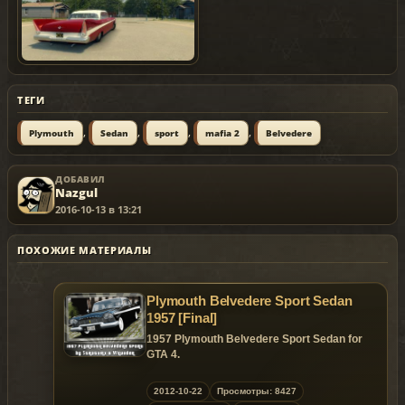
ТЕГИ
,
,
,
,
Plymouth
Sedan
sport
mafia 2
Belvedere
ДОБАВИЛ
Nazgul
2016-10-13 в 13:21
ПОХОЖИЕ МАТЕРИАЛЫ
Plymouth Belvedere Sport Sedan
1957 [Final]
1957 Plymouth Belvedere Sport Sedan for
GTA 4.
Replaces: peyote
2012-10-22
Просмотры: 8427