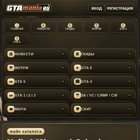
ВХОД
РЕГИСТРАЦИЯ
⌂
★
G
☰
6
ГЛАВНАЯ
НОВОСТИ
ГАЙДЫ
ФОРУМ
GTA 6
5
GTA 5
📰
📘
НОВОСТИ
ГАЙДЫ
›
›
💬
★
ФОРУМ
GTA 6
›
›
🚗
🏙
GTA 5
GTA 4
›
›
🧱
🌴
GTA 1 | 2 | 3
SA / VC / CRMP / CW
›
›
💼
🛡
MAFIA
САЙТ
›
›
ФАЙЛ КАТАЛОГА