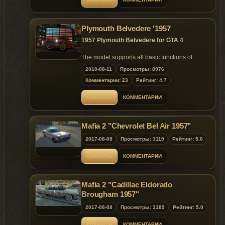
Plymouth Belvedere '1957
1957 Plymouth Belvedere for GTA 4
.
The model supports all basic functions of
game.
2010-08-11
Просмотры: 8976
Комментарии: 23
Рейтинг: 4.7
Replaces: emperor
ОТКРЫТЬ
КОММЕНТАРИИ
Mafia 2 "Chevrolet Bel Air 1957"
2017-08-08
Просмотры: 3119
Рейтинг: 5.0
ОТКРЫТЬ
КОММЕНТАРИИ
Mafia 2 "Cadillac Eldorado
Brougham 1957"
2017-08-08
Просмотры: 3189
Рейтинг: 5.0
ОТКРЫТЬ
КОММЕНТАРИИ